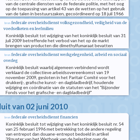
van de centrale diensten van de federale politie, met het oog
op de toepassing van artikel 43 van de wetten op het gebruik
van de talen in bestuurszaken, gecoördineerd op 18 juli 1966
federale overheidsdienst volksgezondheid, veiligheid van de
bron
voedselketen en leefmilieu
Koninklijk besluit tot wijziging van het koninklijk besluit van 31
juli 2009 betreffende het verbod van het op de markt
brengen van producten die dimethylfumaraat bevatten
federale overheidsdienst werkgelegenheid, arbeid en sociaal
bron
overleg
Koninklijk besluit waarbij algemeen verbindend wordt
verklaard de collectieve arbeidsovereenkomst van 19
november 2009, gesloten in het Paritair Comité voor het
drukkerij-, grafische kunst- en dagbladbedrijf, houdende
wijziging en coördinatie van de statuten van het "Bijzonder
Fonds voor het grafische- en dagbladbedrijf"
luit van 02 juni 2010
federale overheidsdienst financien
bron
Koninklijk besluit tot wijziging van het koninklijk besluit nr. 54
van 25 februari 1996 met betrekking tot de andere regeling
van entrepot dan douane-entrepot bedoeld in artikel
39quater van het Wetboek van de belasting over de