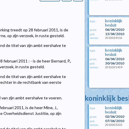
koninklijk
type
besluit
06/04/2010
erking treedt op 28 februari 2011, is de
prom.
15/04/2010
pub.
e, op zijn verzoek, in ruste gesteld.
2010024116
numac
nd de titel van zijn ambt eershalve te
koninklijk
type
besluit
06/04/2010
prom.
 februari 2011 : - is de heer Bernard, P.,
30/06/2010
pub.
verzoek, in ruste gesteld.
2010201459
numac
nd de titel van zijn ambt eershalve te
rechter in de rechtbank van eerste
koninklijk bes
 van zijn ambt eershalve te voeren.
februari 2011, is de heer Mine, J.,
koninklijk
type
besluit
le Overheidsdienst Justitie, op zijn
02/06/2010
prom.
07/06/2010
pub.
2010003333
numac
nd de titel van zijn ambt eershalve te