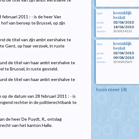
koninklijk
type
8 februari 2011 : - is de heer Van
besluit
02/06/2010
hof van beroep te Brussel, op zijn
prom.
18/06/2010
pub.
2010014133
numac
nd de titel van zijn ambt eershalve te
koninklijk
type
 te Gent, op haar verzoek, in ruste
besluit
02/06/2010
prom.
09/08/2010
pub.
2010202569
und de titel van haar ambt eershalve te
numac
el te Brussel, in ruste gesteld.
und de titel van haar ambt eershalve te
toon meer (4)
 op de datum van 28 februari 2011 : - is
angend rechter in de politierechtbank te
aan de heer De Puydt, R., ontslag
recht van het kanton Halle.