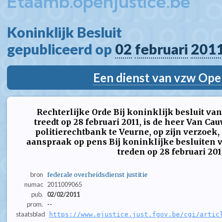
Etaamb.openjustice.be
Koninklijk Besluit  
gepubliceerd op 
02
februari
201
Een dienst van vzw Ope
Rechterlijke Orde Bij koninklijk besluit van
treedt op 28 februari 2011, is de heer Van Ca
politierechtbank te Veurne, op zijn verzoek, i
aanspraak op pens Bij koninklijke besluiten v
treden op 28 februari 2011 : 
bron
federale overheidsdienst justitie
numac
2011009065
pub.
02/02/2011
prom.
--
staatsblad
https://www.ejustice.just.fgov.be/cgi/artic