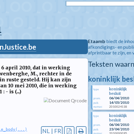
1
Etaamb
biedt de inho
nJustice.be
afkondigings- en publ
afprintbaar te zijn, en 
Teksten waarn
 6 april 2010, dat in werking
uwenberghe, M., rechter in de
koninklijk bes
n ruste gesteld. Hij kan zijn
an 10 mei 2010, die in werking
koninklijk
type
- is (...)
besluit
06/04/2010
prom.
14/05/2010
pub.
2010024118
numac
koninklijk
type
besluit
06/04/2010
prom.
23/04/2010
le_body(...)
NL | FR
pub.
2010000095
numac