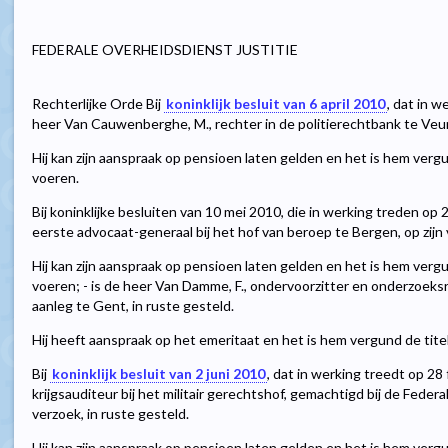
FEDERALE OVERHEIDSDIENST JUSTITIE
Rechterlijke Orde Bij
koninklijk besluit van 6 april 2010
, dat in w
heer Van Cauwenberghe, M., rechter in de politierechtbank te Veurn
Hij kan zijn aanspraak op pensioen laten gelden en het is hem vergu
voeren.
Bij koninklijke besluiten van 10 mei 2010, die in werking treden op 28
eerste advocaat-generaal bij het hof van beroep te Bergen, op zijn 
Hij kan zijn aanspraak op pensioen laten gelden en het is hem vergu
voeren; - is de heer Van Damme, F., ondervoorzitter en onderzoeks
aanleg te Gent, in ruste gesteld.
Hij heeft aanspraak op het emeritaat en het is hem vergund de titel
Bij
koninklijk besluit van 2 juni 2010
, dat in werking treedt op 28 
krijgsauditeur bij het militair gerechtshof, gemachtigd bij de Federa
verzoek, in ruste gesteld.
Hij kan zijn aanspraak op pensioen laten gelden en het is hem vergu