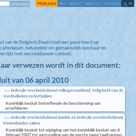
-
-
-
-
PRIVÉLEVEN
RSS
ABOUT
WEB LOG
CONTACT
NL
FR
ud van de Belgisch Staatsblad aan gesorteerd op
icatiedatum, behandeld om gemakkelijk leesbaar en
verrijkt met een relationele context.
aar verwezen wordt in dit document:
luit van 06 april 2010
federale overheidsdienst volksgezondheid, veiligheid van de
bron
voedselketen en leefmilieu
Koninklijk besluit betreffende de bescherming van
proefdieren
federale overheidsdienst justitie en federale overheidsdienst
bron
binnenlandse zaken
Koninklijk besluit tot wijziging van het koninklijk besluit van 6
februari 2007 tot vaststelling van de eerste twee taaltrappen