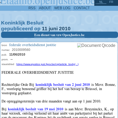
^
-
NL
FR
RSS
ABOUT
WEB LOG
CONTACT
Koninklijk Besluit
gepubliceerd op
11
juni
2010
Een dienst van vzw OpenJustice.be
federale overheidsdienst justitie
bron
2010009560
numac
11/06/2010
pub.
--
prom.
staatsblad
https://www.ejustice.just.fgov.be/cgi/article_body(...)
FEDERALE OVERHEIDSDIENST JUSTITIE
koninklijk besluit van 2 juni 2010
Rechterlijke Orde Bij
is Mevr. Bonne,
F., voorlopig benoemd griffier bij het hof van beroep te Brussel, in
vooropzeg geplaatst.
De opzeggingstermijn van drie maanden vangt aan op 1 juni 2010.
koninklijk besluit van 19 mei 2010
Bij
is aan Mevr. Bruyninckx, K., op
haar verzoek, ontslag verleend uit haar ambt van parketjurist bij het parket
van de procureur des Konings bij de rechtbank van eerste aanleg te Brussel.