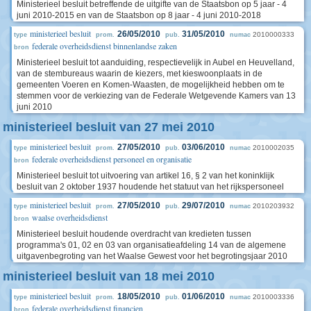
Ministerieel besluit betreffende de uitgifte van de Staatsbon op 5 jaar - 4
juni 2010-2015 en van de Staatsbon op 8 jaar - 4 juni 2010-2018
ministerieel besluit
26/05/2010
31/05/2010
2010000333
type
prom.
pub.
numac
federale overheidsdienst binnenlandse zaken
bron
Ministerieel besluit tot aanduiding, respectievelijk in Aubel en Heuvelland,
van de stembureaus waarin de kiezers, met kieswoonplaats in de
gemeenten Voeren en Komen-Waasten, de mogelijkheid hebben om te
stemmen voor de verkiezing van de Federale Wetgevende Kamers van 13
juni 2010
ministerieel besluit van 27 mei 2010
ministerieel besluit
27/05/2010
03/06/2010
2010002035
type
prom.
pub.
numac
federale overheidsdienst personeel en organisatie
bron
Ministerieel besluit tot uitvoering van artikel 16, § 2 van het koninklijk
besluit van 2 oktober 1937 houdende het statuut van het rijkspersoneel
ministerieel besluit
27/05/2010
29/07/2010
2010203932
type
prom.
pub.
numac
waalse overheidsdienst
bron
Ministerieel besluit houdende overdracht van kredieten tussen
programma's 01, 02 en 03 van organisatieafdeling 14 van de algemene
uitgavenbegroting van het Waalse Gewest voor het begrotingsjaar 2010
ministerieel besluit van 18 mei 2010
ministerieel besluit
18/05/2010
01/06/2010
2010003336
type
prom.
pub.
numac
federale overheidsdienst financien
bron