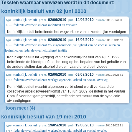
Teksten waarnaar verwezen wordt in dit document:
koninklijk besluit van 02 juni 2010
koninklijk besluit
02/06/2010
14/06/2010
2010014111
type
prom.
pub.
numac
federale overheidsdienst mobiliteit en vervoer
bron
Koninklijk besluit betreffende het wegverkeer van uitzonderlijke voertuigen
koninklijk besluit
02/06/2010
16/06/2010
2010009556
type
prom.
pub.
numac
federale overheidsdienst volksgezondheid, veiligheid van de voedselketen en
bron
leefmilieu en federale overheidsdienst justitie
Koninklijk besluit tot wijziging van het koninklijk besluit van 4 juni 1999
betreffende de bloedproef met het oog op het bepalen van het gehalte van
de andere stoffen dan alcohol die de rijvaardigheid beïnvloeden
koninklijk besluit
02/06/2010
09/08/2010
2010202571
type
prom.
pub.
numac
federale overheidsdienst werkgelegenheid, arbeid en sociaal overleg
bron
Koninklijk besluit waarbij algemeen verbindend wordt verklaard de
collectieve arbeidsovereenkomst van 18 juni 2009, gesloten in het Paritair
Comité voor het garagebedrijf, betreffende het statuut van de syndicale
afvaardigingen
toon meer (4)
koninklijk besluit van 19 mei 2010
koninklijk besluit
19/05/2010
19/08/2010
2010202121
type
prom.
pub.
numac
federale overheidsdienst werkgelegenheid, arbeid en sociaal overleg
bron