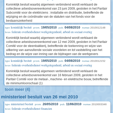
Koninklijk besluit waarbij algemeen verbindend wordt verklaard de
collectieve arbeidsovereenkomst van 23 juni 2009, gesloten in het Paritair
Subcomité voor de elektriciens : installatie en distributie, betreffende de
wijziging en de coördinatie van de statuten van het fonds voor de
bestaanszekerheid
koninklijk besluit
19/05/2010
04/08/2010
2010012148
type
prom.
pub.
numac
federale overheidsdienst werkgelegenheid, arbeid en sociaal overleg
bron
Koninklijk besluit waarbij algemeen verbindend wordt verklaard de
collectieve arbeidsovereenkomst van 12 mei 2009, gesloten in het Paritair
Comité voor de steenbakkerij, betreffende de toekenning en wijze van
uitkering van aanvullende sociale voordelen en tot vaststelling van het
bedrag en de wijze van inning van de bijdragen van de werkgevers
koninklijk besluit
19/05/2010
04/08/2010
2010012152
type
prom.
pub.
numac
federale overheidsdienst werkgelegenheid, arbeid en sociaal overleg
bron
Koninklijk besluit waarbij algemeen verbindend wordt verklaard de
collectieve arbeidsovereenkomst van 16 februari 2009, gesloten in het
Paritair Comité voor de metaal-, machine- en elektrische bouw, betreffende
de minimumloonschaal (1)
toon meer (4)
ministerieel besluit van 26 mei 2010
ministerieel besluit
26/05/2010
11/06/2010
2010003346
type
prom.
pub.
numac
federale overheidsdienst financien
bron