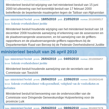
Ministerieel besluit tot wijziging van het ministerieel besluit van 15 juni
2000 tot uitvoering van het koninklijk besluit van 17 februari 2000
betreffende de beperkende maatregelen tegen de Taliban van Afghanistan
ministerieel besluit
18/05/2010
21/05/2010
2010009517
type
prom.
pub.
numac
federale overheidsdienst justitie
bron
Ministerieel besluit houdende wijziging van het ministerieel besluit van 18
december 2008 houdende aanwijzing of erkenning van de assessoren en
de plaatsvervangende assessoren, en tot aanwijzing van de griffiers-
rapporteurs en de plaatsvervangende griffiers-rapporteurs bij de
Departementale Raad van Beroep bij de Federale Overheidsdienst Justitie
ministerieel besluit van 26 april 2010
ministerieel besluit
26/04/2010
04/05/2010
2010009457
type
prom.
pub.
numac
federale overheidsdienst justitie
bron
Ministerieel besluit houdende aanwijzing van de secretaris van de
Commissie van Toezicht
ministerieel besluit
26/04/2010
22/06/2010
2010024146
type
prom.
pub.
numac
federale overheidsdienst volksgezondheid, veiligheid van de voedselketen en
bron
leefmilieu
Ministerieel besluit tot benoeming van de ondervoorzitter van de
Commissie voor Dringende Geneeskundige Hulpverlening voor de
provincie Luik
ministerieel besluit
26/04/2010
08/06/2010
2010027079
type
prom.
pub.
numac