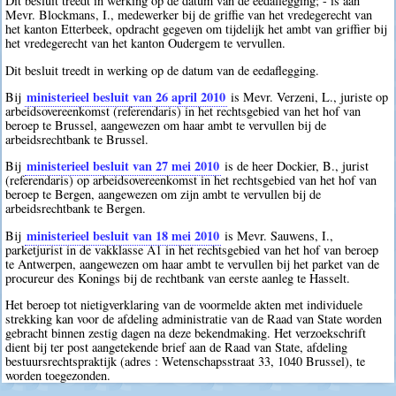
Dit besluit treedt in werking op de datum van de eedaflegging; - is aan
Mevr. Blockmans, I., medewerker bij de griffie van het vredegerecht van
het kanton Etterbeek, opdracht gegeven om tijdelijk het ambt van griffier bij
het vredegerecht van het kanton Oudergem te vervullen.
Dit besluit treedt in werking op de datum van de eedaflegging.
ministerieel besluit van 26 april 2010
Bij
is Mevr. Verzeni, L., juriste op
arbeidsovereenkomst (referendaris) in het rechtsgebied van het hof van
beroep te Brussel, aangewezen om haar ambt te vervullen bij de
arbeidsrechtbank te Brussel.
ministerieel besluit van 27 mei 2010
Bij
is de heer Dockier, B., jurist
(referendaris) op arbeidsovereenkomst in het rechtsgebied van het hof van
beroep te Bergen, aangewezen om zijn ambt te vervullen bij de
arbeidsrechtbank te Bergen.
ministerieel besluit van 18 mei 2010
Bij
is Mevr. Sauwens, I.,
parketjurist in de vakklasse A1 in het rechtsgebied van het hof van beroep
te Antwerpen, aangewezen om haar ambt te vervullen bij het parket van de
procureur des Konings bij de rechtbank van eerste aanleg te Hasselt.
Het beroep tot nietigverklaring van de voormelde akten met individuele
strekking kan voor de afdeling administratie van de Raad van State worden
gebracht binnen zestig dagen na deze bekendmaking. Het verzoekschrift
dient bij ter post aangetekende brief aan de Raad van State, afdeling
bestuursrechtspraktijk (adres : Wetenschapsstraat 33, 1040 Brussel), te
worden toegezonden.