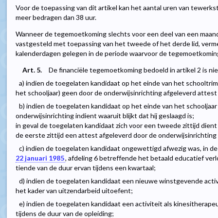
Voor de toepassing van dit artikel kan het aantal uren van tewerks
meer bedragen dan 38 uur.
Wanneer de tegemoetkoming slechts voor een deel van een maand 
vastgesteld met toepassing van het tweede of het derde lid, verme
kalenderdagen gelegen in de periode waarvoor de tegemoetkoming n
Art. 5.
De financiële tegemoetkoming bedoeld in artikel 2 is ni
a) indien de toegelaten kandidaat op het einde van het schooltri
het schooljaar) geen door de onderwijsinrichting afgeleverd attest 
b) indien de toegelaten kandidaat op het einde van het schooljaa
onderwijsinrichting indient waaruit blijkt dat hij geslaagd is;
in geval de toegelaten kandidaat zich voor een tweede zittijd dient
de eerste zittijd een attest afgeleverd door de onderwijsinrichting i
c) indien de toegelaten kandidaat ongewettigd afwezig was, in de z
22 januari 1985
, afdeling 6 betreffende het betaald educatief ver
tiende van de duur ervan tijdens een kwartaal;
d) indien de toegelaten kandidaat een nieuwe winstgevende activit
het kader van uitzendarbeid uitoefent;
e) indien de toegelaten kandidaat een activiteit als kinesitherap
tijdens de duur van de opleiding;