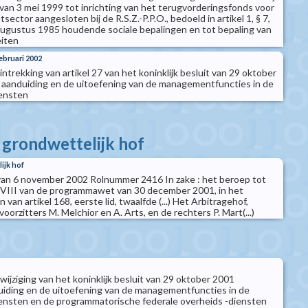
t van 3 mei 1999 tot inrichting van het terugvorderingsfonds voor
sector aangesloten bij de R.S.Z.-P.P.O., bedoeld in artikel 1, § 7,
augustus 1985 houdende sociale bepalingen en tot bepaling van
eiten
februari 2002
 intrekking van artikel 27 van het koninklijk besluit van 29 oktober
 aanduiding en de uitoefening van de managementfuncties in de
iensten
t grondwettelijk hof
ijk hof
van 6 november 2002 Rolnummer 2416 In zake : het beroep tot
el VIII van de programmawet van 30 december 2001, in het
n van artikel 168, eerste lid, twaalfde (...) Het Arbitragehof,
oorzitters M. Melchior en A. Arts, en de rechters P. Mart(...)
 wijziging van het koninklijk besluit van 29 oktober 2001
iding en de uitoefening van de managementfuncties in de
ensten en de programmatorische federale overheids -diensten