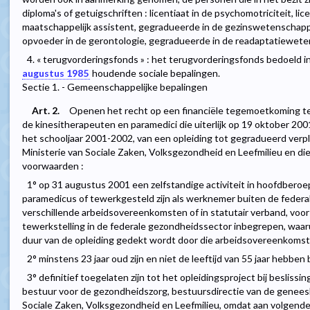
diploma's of getuigschriften : licentiaat in de psychomotriciteit, l
maatschappelijk assistent, gegradueerde in de gezinswetenschappen
opvoeder in de gerontologie, gegradueerde in de readaptatiewet
4. « terugvorderingsfonds » : het terugvorderingsfonds bedoeld in a
augustus 1985
houdende sociale bepalingen.
Sectie 1. - Gemeenschappelijke bepalingen
Art. 2.
Openen het recht op een financiële tegemoetkoming te
de kinesitherapeuten en paramedici die uiterlijk op 19 oktober 200
het schooljaar 2001-2002, van een opleiding tot gegradueerd verp
Ministerie van Sociale Zaken, Volksgezondheid en Leefmilieu en d
voorwaarden :
1° op 31 augustus 2001 een zelfstandige activiteit in hoofdberoep
paramedicus of tewerkgesteld zijn als werknemer buiten de federa
verschillende arbeidsovereenkomsten of in statutair verband, voor
tewerkstelling in de federale gezondheidssector inbegrepen, waarui
duur van de opleiding gedekt wordt door die arbeidsovereenkomste
2° minstens 23 jaar oud zijn en niet de leeftijd van 55 jaar hebbe
3° definitief toegelaten zijn tot het opleidingsproject bij besliss
bestuur voor de gezondheidszorg, bestuursdirectie van de geneesk
Sociale Zaken, Volksgezondheid en Leefmilieu, omdat aan volgende