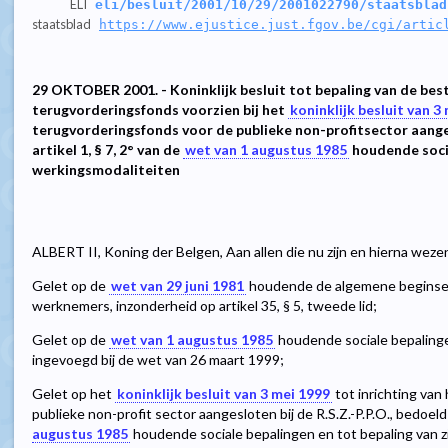
ELI
eli/besluit/2001/10/29/2001022790/staatsblad
staatsblad
https://www.ejustice.just.fgov.be/cgi/artic
29 OKTOBER 2001. - Koninklijk besluit tot bepaling van de bes
terugvorderingsfonds voorzien bij het
koninklijk besluit van 3
terugvorderingsfonds voor de publieke non-profitsector aangesl
artikel 1, § 7, 2° van de
wet van 1 augustus 1985
houdende socia
werkingsmodaliteiten
ALBERT II, Koning der Belgen, Aan allen die nu zijn en hierna weze
Gelet op de
wet van 29 juni 1981
houdende de algemene beginsele
werknemers, inzonderheid op artikel 35, § 5, tweede lid;
Gelet op de
wet van 1 augustus 1985
houdende sociale bepalingen,
ingevoegd bij de wet van 26 maart 1999;
Gelet op het
koninklijk besluit van 3 mei 1999
tot inrichting van
publieke non-profit sector aangesloten bij de R.S.Z.-P.P.O., bedoeld in
augustus 1985
houdende sociale bepalingen en tot bepaling van z