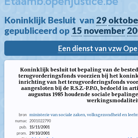
Etaamb.openjustice.be
Koninklijk Besluit  van 
29
oktobe
gepubliceerd op 
15
november
20
Een dienst van vzw Ope
Koninklijk besluit tot bepaling van de beste
terugvorderingsfonds voorzien bij het koninkl
inrichting van het terugvorderingsfonds voor
aangesloten bij de R.S.Z.-P.P.O., bedoeld in arti
augustus 1985 houdende sociale bepalingen
werkingsmodalitei
bron
ministerie van sociale zaken, volksgezondheid en leefm
numac
2001022790
pub.
15/11/2001
prom.
29/10/2001