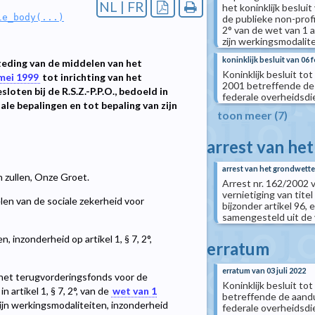
NL | FR
het koninklijk beslui
le_body(...)
de publieke non-profit
2° van de wet van 1 
zijn werkingsmodalit
koninklijk besluit van 06 
teding van de middelen van het
Koninklijk besluit tot
 mei 1999
tot inrichting van het
2001 betreffende de
oten bij de R.S.Z.-P.P.O., bedoeld in
federale overheidsd
le bepalingen en tot bepaling van zijn
toon meer (7)
arrest van he
arrest van het grondwettel
n zullen, Onze Groet.
Arrest nr. 162/2002 
vernietiging van tit
n van de sociale zekerheid voor
bijzonder artikel 96, e
samengesteld uit de v
 inzonderheid op artikel 1, § 7, 2°,
erratum
erratum van 03 juli 2022
 het terugvorderingsfonds voor de
Koninklijk besluit tot
 artikel 1, § 7, 2°, van de
wet van 1
betreffende de aandu
ijn werkingsmodaliteiten, inzonderheid
federale overheidsdi