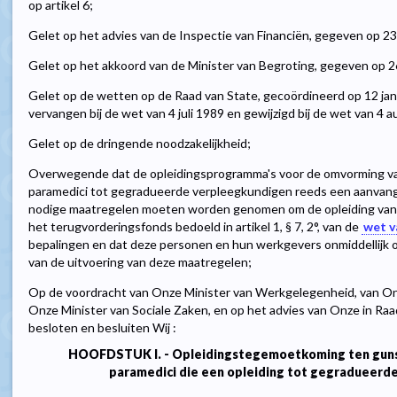
op artikel 6;
Gelet op het advies van de Inspectie van Financiën, gegeven op 2
Gelet op het akkoord van de Minister van Begroting, gegeven op 
Gelet op de wetten op de Raad van State, gecoördineerd op 12 janua
vervangen bij de wet van 4 juli 1989 en gewijzigd bij de wet van 4 
Gelet op de dringende noodzakelijkheid;
Overwegende dat de opleidingsprogramma's voor de omvorming v
paramedici tot gegradueerde verpleegkundigen reeds een aanvang
nodige maatregelen moeten worden genomen om de opleiding van d
het terugvorderingsfonds bedoeld in artikel 1, § 7, 2°, van de
wet v
bepalingen en dat deze personen en hun werkgevers onmiddellijk
van de uitvoering van deze maatregelen;
Op de voordracht van Onze Minister van Werkgelegenheid, van On
Onze Minister van Sociale Zaken, en op het advies van Onze in Ra
besloten en besluiten Wij :
HOOFDSTUK I. - Opleidingstegemoetkoming ten gunst
paramedici die een opleiding tot gegradueerd