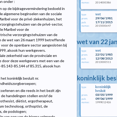
n onder :
2014000386
numac
n op de bijdragevermindering bedoeld in
 algemene beginselen van de sociale
wet
type
29/06/1981
aribel voor de privé-ziekenhuizen, het
prom.
17/11/2015
pub.
erzorgingstehuizen van de privé-sector,
2015000647
numac
le Maribel voor de
atrische verzorgingstehuizen van de
van de wet van 26 maart 1999 betreffende
wet van 22 ja
 voor de openbare sector aangesloten bij
1999, alsook hun werkgevers.
wet
type
22/01/1985
prom.
ale zekerheid van de provinciale en
12/08/2013
pub.
ie door deze werkgevers met een van de
2013000511
numac
85.143-85.144 of 85.315, alsook hun
koninklijk bes
het koninklijk besluit nr.
ondheidszorgberoepen;
koninklijk
type
oefenen en die reeds in het bezit zijn
besluit
03/05/1999
prom.
 de handelingen stellen en/of de
09/06/1999
pub.
othesist, diëtist, ergotherapeut,
1999012426
numac
um technoloog, orthoptist, de
s, de podologen;
jn van een van de hierna volgende