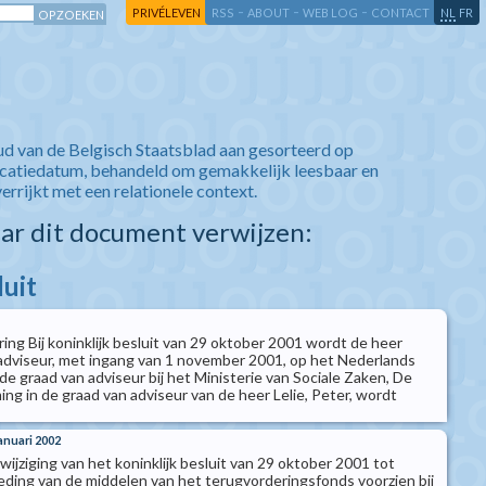
-
-
-
-
PRIVÉLEVEN
RSS
ABOUT
WEB LOG
CONTACT
NL
FR
ud van de Belgisch Staatsblad aan gesorteerd op
icatiedatum, behandeld om gemakkelijk leesbaar en
verrijkt met een relationele context.
aar dit document verwijzen:
luit
ing Bij koninklijk besluit van 29 oktober 2001 wordt de heer
t-adviseur, met ingang van 1 november 2001, op het Nederlands
de graad van adviseur bij het Ministerie van Sociale Zaken, De
ng in de graad van adviseur van de heer Lelie, Peter, wordt
januari 2002
 wijziging van het koninklijk besluit van 29 oktober 2001 tot
eding van de middelen van het terugvorderingsfonds voorzien bij