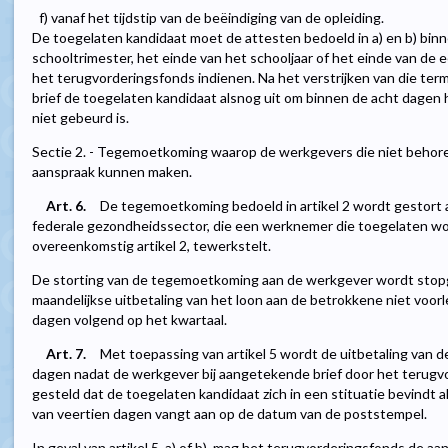
f) vanaf het tijdstip van de beëindiging van de opleiding.
De toegelaten kandidaat moet de attesten bedoeld in a) en b) binn
schooltrimester, het einde van het schooljaar of het einde van de eer
het terugvorderingsfonds indienen. Na het verstrijken van die term
brief de toegelaten kandidaat alsnog uit om binnen de acht dagen he
niet gebeurd is.
Sectie 2. - Tegemoetkoming waarop de werkgevers die niet behor
aanspraak kunnen maken.
Art. 6.
De tegemoetkoming bedoeld in artikel 2 wordt gestort a
federale gezondheidssector, die een werknemer die toegelaten wor
overeenkomstig artikel 2, tewerkstelt.
De storting van de tegemoetkoming aan de werkgever wordt stopg
maandelijkse uitbetaling van het loon aan de betrokkene niet voor
dagen volgend op het kwartaal.
Art. 7.
Met toepassing van artikel 5 wordt de uitbetaling van
dagen nadat de werkgever bij aangetekende brief door het terugv
gesteld dat de toegelaten kandidaat zich in een stituatie bevindt als 
van veertien dagen vangt aan op de datum van de poststempel.
In geval van artikel 5, a) of b), mag het terugvorderingsfonds de aa