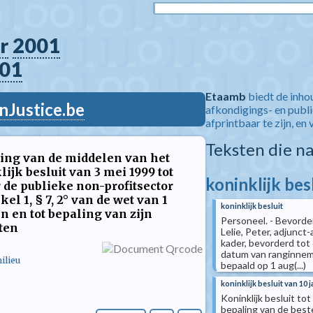
r
2001
01
Etaamb
biedt de inho
nJustice.be
afkondigings- en publ
afprintbaar te zijn, en 
Teksten die n
ding van de middelen van het
ijk besluit van 3 mei 1999 tot
koninklijk bes
 de publieke non-profitsector
kel 1, § 7, 2° van de wet van 1
koninklijk besluit
 en tot bepaling van zijn
Personeel. - Bevorder
ten
Lelie, Peter, adjunc
kader, bevorderd tot 
datum van ranginnemi
ilieu
bepaald op 1 aug(...)
koninklijk besluit van 10 
Koninklijk besluit tot
bepaling van de best