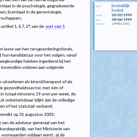
icentiaat in de psychologie, gegradueerde
koninklijk
type
besluit
, licentiaat in de gerontologie,
03/05/1999
prom.
enschappen;
09/06/1999
pub.
1999012431
numac
rtikel 1, § 7, 2°, van de
wet van 1
n laste van het terugvorderingsfonds,
1 hun kandidatuur voor het volgen, vanaf
leegkundige hebben ingediend bij het
ie bovendien voldoen aan volgende
 uitoefenen als kinesitherapeut of als
le gezondheidssector, met één of
 in totaal minstens 19 uren per week, de
t onbetwistbaar blijkt dat de volledige
n of het statutair verband;
n bereikt op 31 augustus 2001;
ing van de adviseur-generaal van het
undepraktijk, van het Ministerie van
 voorwaarden voldaan werd : a) de