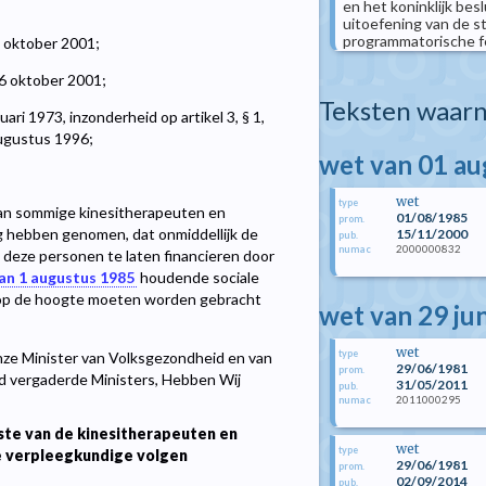
en het koninklijk be
uitoefening van de s
programmatorische fe
3 oktober 2001;
26 oktober 2001;
Teksten waarn
ri 1973, inzonderheid op artikel 3, § 1,
augustus 1996;
wet van 01 a
wet
type
an sommige kinesitherapeuten en
01/08/1985
prom.
 hebben genomen, dat onmiddellijk de
15/11/2000
pub.
2000000832
numac
eze personen te laten financieren door
an 1 augustus 1985
houdende sociale
 op de hoogte moeten worden gebracht
wet van 29 ju
wet
type
ze Minister van Volksgezondheid en van
29/06/1981
prom.
ad vergaderde Ministers, Hebben Wij
31/05/2011
pub.
2011000295
numac
e van de kinesitherapeuten en
wet
type
e verpleegkundige volgen
29/06/1981
prom.
02/09/2014
pub.