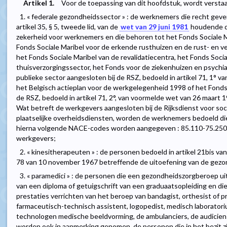
Artikel 1.
Voor de toepassing van dit hoofdstuk, wordt verstaa
1. « federale gezondheidssector » : de werknemers die recht geve
artikel 35, § 5, tweede lid, van de
wet van 29 juni 1981
houdende de
zekerheid voor werknemers en die behoren tot het Fonds Sociale M
Fonds Sociale Maribel voor de erkende rusthuizen en de rust- en v
het Fonds Sociale Maribel van de revalidatiecentra, het Fonds Socia
thuisverzorgingssector, het Fonds voor de ziekenhuizen en psychi
publieke sector aangesloten bij de RSZ, bedoeld in artikel 71, 1° 
het Belgisch actieplan voor de werkgelegenheid 1998 of het Fonds
de RSZ, bedoeld in artikel 71, 2°, van voormelde wet van 26 maart 
Wat betreft de werkgevers aangesloten bij de Rijksdienst voor soci
plaatselijke overheidsdiensten, worden de werknemers bedoeld d
hierna volgende NACE-codes worden aangegeven : 85.110-75.250-
werkgevers;
2. « kinesitherapeuten » : de personen bedoeld in artikel 21bis van 
78 van 10 november 1967 betreffende de uitoefening van de gez
3. « paramedici » : de personen die een gezondheidszorgberoep uit
van een diploma of getuigschrift van een graduaatsopleiding en die
prestaties verrichten van het beroep van bandagist, orthesist of pr
farmaceutisch-technisch assistent, logopedist, medisch laboratori
technologen medische beeldvorming, de ambulanciers, de audicien
worden ook in aanmerking genomen, de personen die in het bezit zi