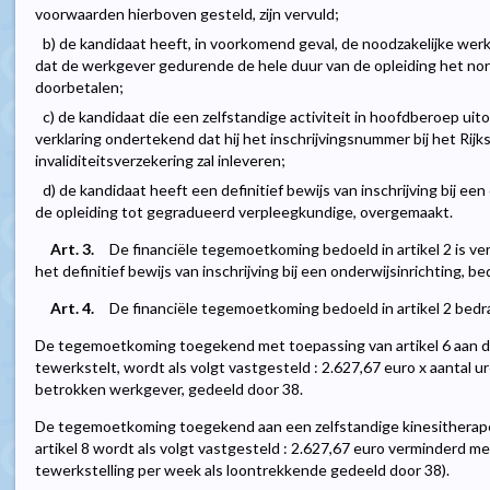
voorwaarden hierboven gesteld, zijn vervuld;
b) de kandidaat heeft, in voorkomend geval, de noodzakelijke werk
dat de werkgever gedurende de hele duur van de opleiding het no
doorbetalen;
c) de kandidaat die een zelfstandige activiteit in hoofdberoep uit
verklaring ondertekend dat hij het inschrijvingsnummer bij het Rijks
invaliditeitsverzekering zal inleveren;
d) de kandidaat heeft een definitief bewijs van inschrijving bij ee
de opleiding tot gegradueerd verpleegkundige, overgemaakt.
Art. 3.
De financiële tegemoetkoming bedoeld in artikel 2 is v
het definitief bewijs van inschrijving bij een onderwijsinrichting, bedoe
Art. 4.
De financiële tegemoetkoming bedoeld in artikel 2 bedr
De tegemoetkoming toegekend met toepassing van artikel 6 aan d
tewerkstelt, wordt als volgt vastgesteld : 2.627,67 euro x aantal u
betrokken werkgever, gedeeld door 38.
De tegemoetkoming toegekend aan een zelfstandige kinesitherap
artikel 8 wordt als volgt vastgesteld : 2.627,67 euro verminderd me
tewerkstelling per week als loontrekkende gedeeld door 38).