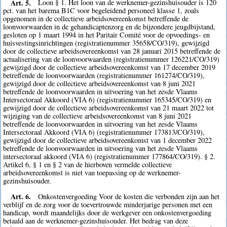
Art. 5.
Loon § 1. Het loon van de werknemer-gezinshuisouder is 120
pct. van het barema B1C voor begeleidend personeel klasse 1, zoals
opgenomen in de collectieve arbeidsovereenkomst betreffende de
loonvoorwaarden in de gehandicaptenzorg en de bijzondere jeugdbijstand,
gesloten op 1 maart 1994 in het Paritair Comité voor de opvoedings- en
huisvestingsinrichtingen (registratienummer 35658/CO/319), gewijzigd
door de collectieve arbeidsovereenkomst van 28 januari 2015 betreffende de
actualisering van de loonvoorwaarden (registratienummer 126221/CO/319)
gewijzigd door de collectieve arbeidsovereenkomst van 17 december 2019
betreffende de loonvoorwaarden (registratienummer 161274/CO/319),
gewijzigd door de collectieve arbeidsovereenkomst van 8 juni 2021
betreffende de loonvoorwaarden in uitvoering van het zesde Vlaams
Intersectoraal Akkoord (VIA 6) (registratienummer 165345/CO/319) en
gewijzigd door de collectieve arbeidsovereenkomst van 21 maart 2022 tot
wijziging van de collectieve arbeidsovereenkomst van 8 juni 2021
betreffende de loonvoorwaarden in uitvoering van het zesde Vlaams
Intersectoraal Akkoord (VIA 6) (registratienummer 173813/CO/319),
gewijzigd door de collectieve arbeidsovereenkomst van 1 december 2022
betreffende de loonvoorwaarden in uitvoering van het zesde Vlaams
intersectoraal akkoord (VIA 6) (registratienummer 177864/CO/319). § 2.
Artikel 6, § 1 en § 2 van de hierboven vermelde collectieve
arbeidsovereenkomst is niet van toepassing op de werknemer-
gezinshuisouder.
Art. 6.
Onkostenvergoeding Voor de kosten die verbonden zijn aan het
verblijf en de zorg voor de toevertrouwde minderjarige personen met een
handicap, wordt maandelijks door de werkgever een onkostenvergoeding
betaald aan de werknemer-gezinshuisouder. Het bedrag van deze