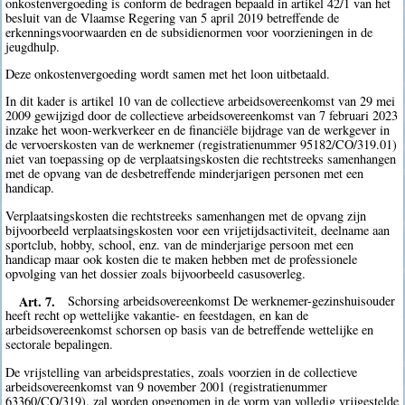
onkostenvergoeding is conform de bedragen bepaald in artikel 42/1 van het
besluit van de Vlaamse Regering van 5 april 2019 betreffende de
erkenningsvoorwaarden en de subsidienormen voor voorzieningen in de
jeugdhulp.
Deze onkostenvergoeding wordt samen met het loon uitbetaald.
In dit kader is artikel 10 van de collectieve arbeidsovereenkomst van 29 mei
2009 gewijzigd door de collectieve arbeidsovereenkomst van 7 februari 2023
inzake het woon-werkverkeer en de financiële bijdrage van de werkgever in
de vervoerskosten van de werknemer (registratienummer 95182/CO/319.01)
niet van toepassing op de verplaatsingskosten die rechtstreeks samenhangen
met de opvang van de desbetreffende minderjarigen personen met een
handicap.
Verplaatsingskosten die rechtstreeks samenhangen met de opvang zijn
bijvoorbeeld verplaatsingskosten voor een vrijetijdsactiviteit, deelname aan
sportclub, hobby, school, enz. van de minderjarige persoon met een
handicap maar ook kosten die te maken hebben met de professionele
opvolging van het dossier zoals bijvoorbeeld casusoverleg.
Art. 7.
Schorsing arbeidsovereenkomst De werknemer-gezinshuisouder
heeft recht op wettelijke vakantie- en feestdagen, en kan de
arbeidsovereenkomst schorsen op basis van de betreffende wettelijke en
sectorale bepalingen.
De vrijstelling van arbeidsprestaties, zoals voorzien in de collectieve
arbeidsovereenkomst van 9 november 2001 (registratienummer
63360/CO/319), zal worden opgenomen in de vorm van volledig vrijgestelde