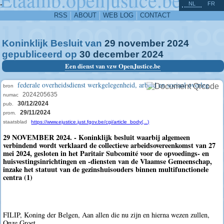
^
-
NL
FR
RSS
ABOUT
WEB LOG
CONTACT
Koninklijk Besluit van
29
november
2024
gepubliceerd op
30
december
2024
Een dienst van vzw OpenJustice.be
federale overheidsdienst werkgelegenheid, arbeid en sociaal overleg
bron
2024205635
numac
30/12/2024
pub.
29/11/2024
prom.
staatsblad
https://www.ejustice.just.fgov.be/cgi/article_body(...)
29 NOVEMBER 2024. - Koninklijk besluit waarbij algemeen
verbindend wordt verklaard de collectieve arbeidsovereenkomst van 27
mei 2024, gesloten in het Paritair Subcomité voor de opvoedings- en
huisvestingsinrichtingen en -diensten van de Vlaamse Gemeenschap,
inzake het statuut van de gezinshuisouders binnen multifunctionele
centra (1)
FILIP, Koning der Belgen, Aan allen die nu zijn en hierna wezen zullen,
Onze Groet.