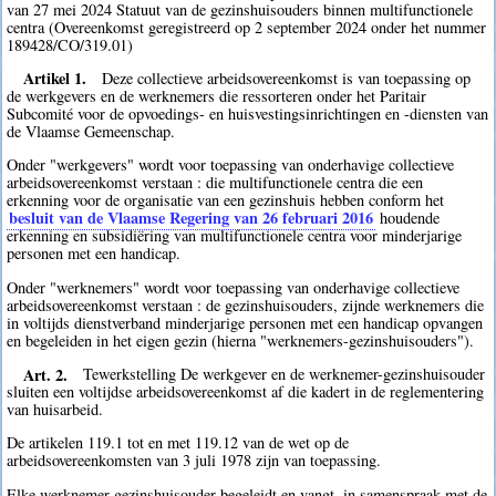
van 27 mei 2024 Statuut van de gezinshuisouders binnen multifunctionele
centra (Overeenkomst geregistreerd op 2 september 2024 onder het nummer
189428/CO/319.01)
Artikel 1.
Deze collectieve arbeidsovereenkomst is van toepassing op
de werkgevers en de werknemers die ressorteren onder het Paritair
Subcomité voor de opvoedings- en huisvestingsinrichtingen en -diensten van
de Vlaamse Gemeenschap.
Onder "werkgevers" wordt voor toepassing van onderhavige collectieve
arbeidsovereenkomst verstaan : die multifunctionele centra die een
erkenning voor de organisatie van een gezinshuis hebben conform het
besluit van de Vlaamse Regering van 26 februari 2016
houdende
erkenning en subsidiëring van multifunctionele centra voor minderjarige
personen met een handicap.
Onder "werknemers" wordt voor toepassing van onderhavige collectieve
arbeidsovereenkomst verstaan : de gezinshuisouders, zijnde werknemers die
in voltijds dienstverband minderjarige personen met een handicap opvangen
en begeleiden in het eigen gezin (hierna "werknemers-gezinshuisouders").
Art. 2.
Tewerkstelling De werkgever en de werknemer-gezinshuisouder
sluiten een voltijdse arbeidsovereenkomst af die kadert in de reglementering
van huisarbeid.
De artikelen 119.1 tot en met 119.12 van de wet op de
arbeidsovereenkomsten van 3 juli 1978 zijn van toepassing.
Elke werknemer-gezinshuisouder begeleidt en vangt, in samenspraak met de