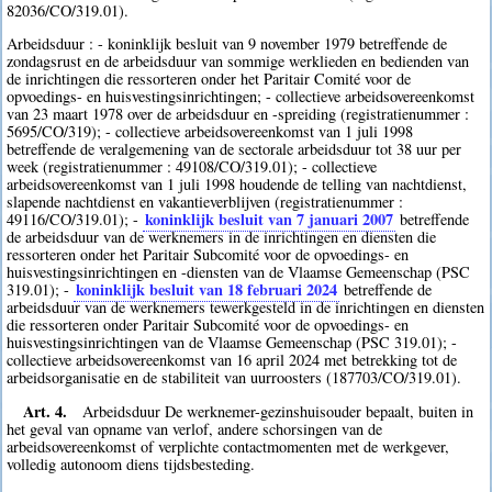
82036/CO/319.01).
Arbeidsduur : - koninklijk besluit van 9 november 1979 betreffende de
zondagsrust en de arbeidsduur van sommige werklieden en bedienden van
de inrichtingen die ressorteren onder het Paritair Comité voor de
opvoedings- en huisvestingsinrichtingen; - collectieve arbeidsovereenkomst
van 23 maart 1978 over de arbeidsduur en -spreiding (registratienummer :
5695/CO/319); - collectieve arbeidsovereenkomst van 1 juli 1998
betreffende de veralgemening van de sectorale arbeidsduur tot 38 uur per
week (registratienummer : 49108/CO/319.01); - collectieve
arbeidsovereenkomst van 1 juli 1998 houdende de telling van nachtdienst,
slapende nachtdienst en vakantieverblijven (registratienummer :
koninklijk besluit van 7 januari 2007
49116/CO/319.01); -
betreffende
de arbeidsduur van de werknemers in de inrichtingen en diensten die
ressorteren onder het Paritair Subcomité voor de opvoedings- en
huisvestingsinrichtingen en -diensten van de Vlaamse Gemeenschap (PSC
koninklijk besluit van 18 februari 2024
319.01); -
betreffende de
arbeidsduur van de werknemers tewerkgesteld in de inrichtingen en diensten
die ressorteren onder Paritair Subcomité voor de opvoedings- en
huisvestingsinrichtingen van de Vlaamse Gemeenschap (PSC 319.01); -
collectieve arbeidsovereenkomst van 16 april 2024 met betrekking tot de
arbeidsorganisatie en de stabiliteit van uurroosters (187703/CO/319.01).
Art. 4.
Arbeidsduur De werknemer-gezinshuisouder bepaalt, buiten in
het geval van opname van verlof, andere schorsingen van de
arbeidsovereenkomst of verplichte contactmomenten met de werkgever,
volledig autonoom diens tijdsbesteding.