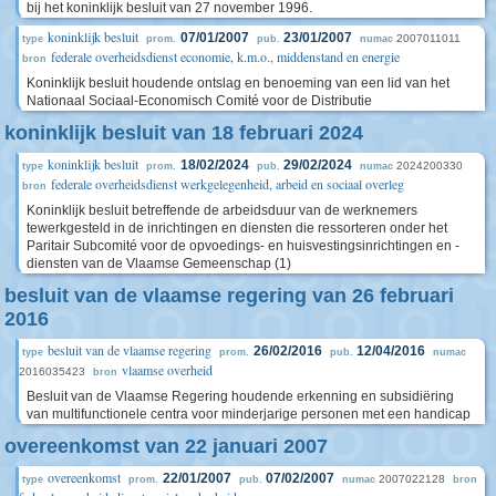
bij het koninklijk besluit van 27 november 1996.
koninklijk besluit
07/01/2007
23/01/2007
2007011011
type
prom.
pub.
numac
federale overheidsdienst economie, k.m.o., middenstand en energie
bron
Koninklijk besluit houdende ontslag en benoeming van een lid van het
Nationaal Sociaal-Economisch Comité voor de Distributie
koninklijk besluit van 18 februari 2024
koninklijk besluit
18/02/2024
29/02/2024
2024200330
type
prom.
pub.
numac
federale overheidsdienst werkgelegenheid, arbeid en sociaal overleg
bron
Koninklijk besluit betreffende de arbeidsduur van de werknemers
tewerkgesteld in de inrichtingen en diensten die ressorteren onder het
Paritair Subcomité voor de opvoedings- en huisvestingsinrichtingen en -
diensten van de Vlaamse Gemeenschap (1)
besluit van de vlaamse regering van 26 februari
2016
besluit van de vlaamse regering
26/02/2016
12/04/2016
type
prom.
pub.
numac
vlaamse overheid
2016035423
bron
Besluit van de Vlaamse Regering houdende erkenning en subsidiëring
van multifunctionele centra voor minderjarige personen met een handicap
overeenkomst van 22 januari 2007
overeenkomst
22/01/2007
07/02/2007
2007022128
type
prom.
pub.
numac
bron