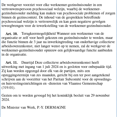
De werkgever voorziet voor elke werknemer-gezinshuisouder in een
vertrouwenspersoon psychosociaal welzijn, waarbij de werknemer-
gezinshuisouder melding kan maken van psychosociale problemen of zorgen
binnen de gezinscontext. De inhoud van de gesprekken betreffende
psychosociaal welzijn is vertrouwelijk en kan geen negatieve gevolgen
teweegbrengen voor de tewerkstelling van de werknemer-gezinshuisouder.
Art. 10.
Terugkeermogelijkheid Wanneer een werknemer van de
organisatie er zelf voor heeft gekozen om gezinshuisouder te worden, maar
die functie binnen de 3 jaar na inwerkingtreding van onderhavige collectieve
arbeidsovereenkomst, niet langer wenst op te nemen, zal de werkgever de
werknemer-gezinshuisouder opnieuw een gelijkwaardige functie aanbieden
in de organisatie.
Art. 11.
Duurtijd Deze collectieve arbeidsovereenkomst heeft
uitwerking met ingang van 1 juli 2024 en is gesloten voor onbepaalde tijd.
Zij kan worden opgezegd door elk van de partijen, mits een
opzeggingstermijn van zes maanden, gericht bij een ter post aangetekend
schrijven aan de voorzitter van het Paritair Subcomité voor de opvoedings-
en huisvestingsinrichtingen en -diensten van Vlaamse Gemeenschap
(319.01).
Gezien om te worden gevoegd bij het koninklijk besluit van 29 november
2024.
De Minister van Werk, P.-Y. DERMAGNE