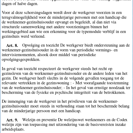
dagen of halve dagen.
Voor al deze schorsingsdagen wordt door de werkgever voorzien in een
terugvalmogelijkheid voor de minderjarige personen met een handicap die
de werknemer-gezinshuisouder opvangt en begeleidt, al dan niet via
structurele samenwerking met andere voorzieningen binnen het
werkingsgebied aan wie een erkenning voor de typemodule verblijf in een
gezinshuis werd verleend.
Art. 8.
Opvolging en toezicht De werkgever biedt ondersteuning aan de
werknemer-gezinshuisouder in de vorm van periodieke vormings- en
intervisiemomenten, alsook door middel van periodieke
opvolgingsgesprekken.
In geval van toezicht respecteert de werkgever steeds het recht op
gezinsleven van de werknemer-gezinshuisouder en de andere leden van het
gezin. De werkgever heeft slechts in de volgende gevallen toegang tot de
relevante vertrekken in de gezinswoning : - Met voorafgaande toestemming
van de werknemer-gezinshuisouder; - In het geval van ernstige noodzaak ter
bescherming van de fysieke en psychische integriteit van de betrokkenen.
De inmenging van de werkgever in het privéleven van de werknemer-
gezinshuisouder moet steeds in verhouding staan tot het beschermde belang
van de minderjarige persoon met een handicap.
Art. 9.
Welzijn en preventie De welzijnswet werknemers en de Codex
welzijn zijn van toepassing met uitzondering van de basisvereisten inzake
arbeidsplaats.