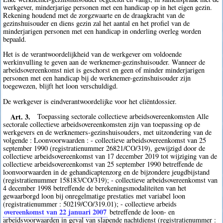
werkgever, minderjarige personen met een handicap op in het eigen gezin.
Rekening houdend met de zorgzwaarte en de draagkracht van de
gezinshuisouder en diens gezin zal het aantal en het profiel van de
minderjarigen personen met een handicap in onderling overleg worden
bepaald.
Het is de verantwoordelijkheid van de werkgever om voldoende
werkinvulling te geven aan de werknemer-gezinshuisouder. Wanneer de
arbeidsovereenkomst niet is geschorst en geen of minder minderjarigen
personen met een handicap bij de werknemer-gezinshuisouder zijn
toegewezen, blijft het loon verschuldigd.
De werkgever is eindverantwoordelijke voor het cliëntdossier.
Art. 3.
Toepassing sectorale collectieve arbeidsovereenkomsten Alle
sectorale collectieve arbeidsovereenkomsten zijn van toepassing op de
werkgevers en de werknemers-gezinshuisouders, met uitzondering van de
volgende : Loonvoorwaarden : - collectieve arbeidsovereenkomst van 25
september 1990 (registratienummer 26821/CO/319), gewijzigd door de
collectieve arbeidsovereenkomst van 17 december 2019 tot wijziging van de
collectieve arbeidsovereenkomst van 25 september 1990 betreffende de
loonvoorwaarden in de gehandicaptenzorg en de bijzondere jeugdbijstand
(registratienummer 158183/CO/319); - collectieve arbeidsovereenkomst van
4 december 1998 betreffende de berekeningsmodaliteiten van het
gewaarborgd loon bij onregelmatige prestaties met variabel loon
(registratienummer : 50219/CO/319.01); - collectieve arbeids
overeenkomst van 22 januari 2007
betreffende de loon- en
arbeidsvoorwaarden in geval van slapende nachtdienst (registratienummer :