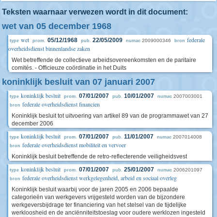
Teksten waarnaar verwezen wordt in dit document:
wet van 05 december 1968
wet
federale
05/12/1968
22/05/2009
2009000346
type
prom.
pub.
numac
bron
overheidsdienst binnenlandse zaken
Wet betreffende de collectieve arbeidsovereenkomsten en de paritaire
comités. - Officieuze coördinatie in het Duits
koninklijk besluit van 07 januari 2007
koninklijk besluit
07/01/2007
10/01/2007
2007003001
type
prom.
pub.
numac
federale overheidsdienst financien
bron
Koninklijk besluit tot uitvoering van artikel 89 van de programmawet van 27
december 2006
koninklijk besluit
07/01/2007
11/01/2007
2007014008
type
prom.
pub.
numac
federale overheidsdienst mobiliteit en vervoer
bron
Koninklijk besluit betreffende de retro-reflecterende veiligheidsvest
koninklijk besluit
07/01/2007
25/01/2007
2006201097
type
prom.
pub.
numac
federale overheidsdienst werkgelegenheid, arbeid en sociaal overleg
bron
Koninklijk besluit waarbij voor de jaren 2005 en 2006 bepaalde
categorieën van werkgevers vrijgesteld worden van de bijzondere
werkgeversbijdrage ter financiering van het stelsel van de tijdelijke
werkloosheid en de anciënniteitstoeslag voor oudere werklozen ingesteld