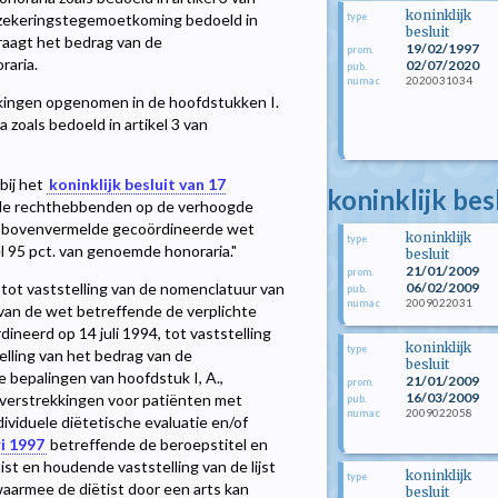
koninklijk
type
rzekeringstegemoetkoming bedoeld in
besluit
raagt het bedrag van de
19/02/1997
prom.
aria.
02/07/2020
pub.
2020031034
numac
kingen opgenomen in de hoofdstukken I.
a zoals bedoeld in artikel 3 van
 bij het
koninklijk besluit van 17
koninklijk bes
r de rechthebbenden op de verhoogde
an bovenvermelde gecoördineerde wet
koninklijk
type
95 pct. van genoemde honoraria."
besluit
21/01/2009
prom.
06/02/2009
91 tot vaststelling van de nomenclatuur van
pub.
2009022031
numac
, van de wet betreffende de verplichte
neerd op 14 juli 1994, tot vaststelling
koninklijk
type
elling van het bedrag van de
besluit
 bepalingen van hoofdstuk I, A.,
21/01/2009
prom.
16/03/2009
kverstrekkingen voor patiënten met
pub.
2009022058
numac
ividuele diëtetische evaluatie en/of
ri 1997
betreffende de beroepstitel en
st en houdende vaststelling van de lijst
koninklijk
type
waarmee de diëtist door een arts kan
besluit