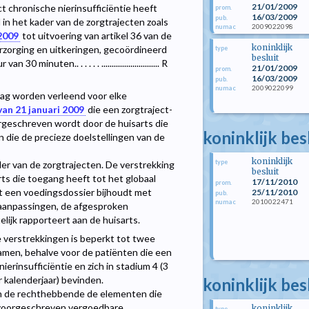
21/01/2009
 chronische nierinsufficiëntie heeft
prom.
16/03/2009
pub.
in het kader van de zorgtrajecten zoals
2009022098
numac
 2009
tot uitvoering van artikel 36 van de
koninklijk
rzorging en uitkeringen, gecoördineerd
type
besluit
uten.. . . . . . ............................ R
21/01/2009
prom.
16/03/2009
pub.
2009022099
numac
ag worden verleend voor elke
 van 21 januari 2009
die een zorgtraject-
orgeschreven wordt door de huisarts die
koninklijk be
die de precieze doelstellingen van de
koninklijk
type
der van de zorgtrajecten. De verstrekking
besluit
s die toegang heeft tot het globaal
17/11/2010
prom.
nt een voedingsdossier bijhoudt met
25/11/2010
pub.
2010022471
numac
 aanpassingen, de afgesproken
telijk rapporteert aan de huisarts.
 verstrekkingen is beperkt tot twee
amen, behalve voor de patiënten die een
erinsufficiëntie en zich in stadium 4 (3
r kalenderjaar) bevinden.
koninklijk be
van de rechthebbende de elementen die
 voorgeschreven vergoedbare
koninklijk
type