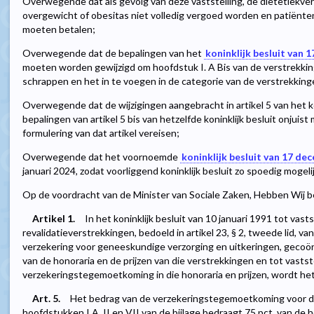
Overwegende dat als gevolg van deze vaststelling, de diëtetiekve
overgewicht of obesitas niet volledig vergoed worden en patiënten
moeten betalen;
Overwegende dat de bepalingen van het
koninklijk besluit van
moeten worden gewijzigd om hoofdstuk I. A Bis van de verstrekkin
schrappen en het in te voegen in de categorie van de verstrekking
Overwegende dat de wijzigingen aangebracht in artikel 5 van het ko
bepalingen van artikel 5 bis van hetzelfde koninklijk besluit onjui
formulering van dat artikel vereisen;
Overwegende dat het voornoemde
koninklijk besluit van 17 de
januari 2024, zodat voorliggend koninklijk besluit zo spoedig moge
Op de voordracht van de Minister van Sociale Zaken, Hebben Wij be
Artikel 1.
In het koninklijk besluit van 10 januari 1991 tot vas
revalidatieverstrekkingen, bedoeld in artikel 23, § 2, tweede lid, v
verzekering voor geneeskundige verzorging en uitkeringen, gecoördi
van de honoraria en de prijzen van die verstrekkingen en tot vastst
verzekeringstegemoetkoming in die honoraria en prijzen, wordt het a
Art. 5.
Het bedrag van de verzekeringstegemoetkoming voor de
hoofdstukken I.A, II en VII van de bijlage bedraagt 75 pct. van de h