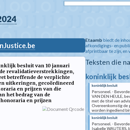
2024
Etaamb
biedt de inho
nJustice.be
afkondigings- en publ
afprintbaar te zijn, en 
Teksten die n
nklijk besluit van 10 januari
 de revalidatieverstrekkingen,
koninklijk bes
 wet betreffende de verplichte
n uitkeringen, gecoördineerd
koninklijk besluit
noraria en prijzen van die
Personeel. - Bevorder
an het bedrag van de
VAN DEN HEULE, bevor
honoraria en prijzen
met de titel van advi
Overeenkomstig de g
worden ingediend binn
koninklijk besluit
Personeel. - Bevorder
Isabelle WAUTERS, be