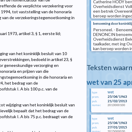
Catherine HODY benoe
etreffende de verplichte verzekering voor
Overheidsdienst Volk
een betrek Overeenk
1994, tot vaststelling van de honoraria
beroep worden ingedi
rag van de verzekeringstegemoetkoming in
benoeming door koninklij
Personeel. - Benoemin
 1973, artikel 3, § 1, eerste lid;
DENONCIN benoemd to
Overheidsdienst Bele
taalkader, met ing 
kan beroep worden in
ing van het koninklijk besluit van 10
everstrekkingen, bedoeld in artikel 23, §
voor geneeskundige verzorging en
Teksten waarn
honoraria en prijzen van die
ringstegemoetkoming in die honoraria en
wet van 25 ap
24, het bedrag van de
fdstuk I. A bis 100 p.c. van de
wet
type
25/04/1963
prom.
21/02/2013
pub.
ot wijziging van het koninklijk besluit van
2013000100
numac
evelijk bepaalt dat het bedrag van de
fdstuk I. A bis 75 p.c. bedraagt van de
wet
type
25/04/1963
prom.
27/01/2015
pub.
2015000030
numac