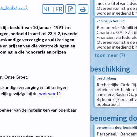
met de titel van advi
le_body(...)
Overeenkomstig de g
NL | FR
worden ingediend binn
koninklijk besluit
Personeel. - Mobilite
lijk besluit van 10 januari 1991 tot
Charlotte GATEZ, rij
gen, bedoeld in artikel 23, § 2, tweede
Financien via federal
eeskundige verzorging en uitkeringen,
Overeenkomstig de g
a en prijzen van die verstrekkingen en
worden ingediend binn
ming in die honoraria en prijzen
toon meer (7)
beschikking
len, Onze Groet.
beschikking
Rechterlijke Orde Bij
skundige verzorging en uitkeringen,
arbeidsrechtbank te 
elijk gewijzigd bij de
wet van 11
aan merv. Raskin G.,
Bij koninklijk beslui
publicatie(...)
beheer van de instellingen van openbaar
benoeming doo
benoeming door koninklij
Personeel. - Benoemi
g van de nomenclatuur van de