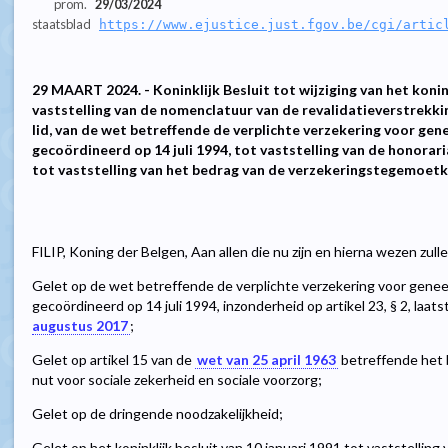
prom.
29/03/2024
staatsblad
https://www.ejustice.just.fgov.be/cgi/artic
29 MAART 2024. - Koninklijk Besluit tot wijziging van het konink
vaststelling van de nomenclatuur van de revalidatieverstrekkin
lid, van de wet betreffende de verplichte verzekering voor gen
gecoördineerd op 14 juli 1994, tot vaststelling van de honorari
tot vaststelling van het bedrag van de verzekeringstegemoetko
FILIP, Koning der Belgen, Aan allen die nu zijn en hierna wezen zul
Gelet op de wet betreffende de verplichte verzekering voor genee
gecoördineerd op 14 juli 1994, inzonderheid op artikel 23, § 2, laatst
augustus 2017
;
Gelet op artikel 15 van de
wet van 25 april 1963
betreffende het 
nut voor sociale zekerheid en sociale voorzorg;
Gelet op de dringende noodzakelijkheid;
Gelet op het koninklijk besluit van 10 januari 1991 tot vaststellin