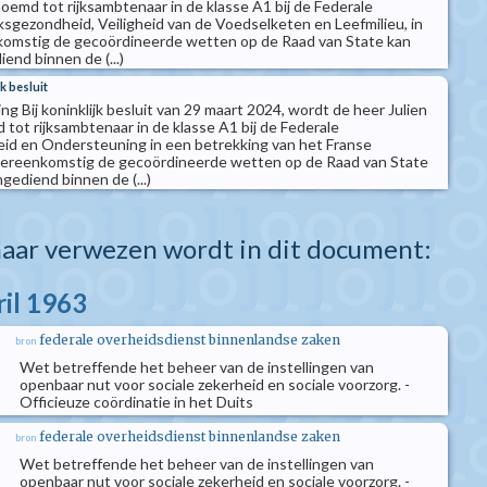
md tot rijksambtenaar in de klasse A1 bij de Federale
sgezondheid, Veiligheid van de Voedselketen en Leefmilieu, in
omstig de gecoördineerde wetten op de Raad van State kan
end binnen de (...)
k besluit
g Bij koninklijk besluit van 29 maart 2024, wordt de heer Julien
t rijksambtenaar in de klasse A1 bij de Federale
id en Ondersteuning in een betrekking van het Franse
Overeenkomstig de gecoördineerde wetten op de Raad van State
gediend binnen de (...)
aar verwezen wordt in dit document:
ril 1963
federale overheidsdienst binnenlandse zaken
bron
Wet betreffende het beheer van de instellingen van
openbaar nut voor sociale zekerheid en sociale voorzorg. -
Officieuze coördinatie in het Duits
federale overheidsdienst binnenlandse zaken
bron
Wet betreffende het beheer van de instellingen van
openbaar nut voor sociale zekerheid en sociale voorzorg. -