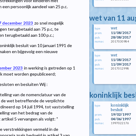
rstrekkingen voor kinderen met
 een persoonlijk aandeel van 25 p.c.
wet van 11 a
 17 december 2023
zo snel mogelijk
wet
gen terugbetaald aan 75 p.c, te
type
11/08/2017
prom.
en terugbetaald aan 100 p.c.;
28/08/2017
pub.
2017030984
numac
ninklijk besluit van 10 januari 1991 de
st maken en bijgevolg een nieuwe
wet
type
11/08/2017
prom.
11/09/2017
pub.
cember 2023
in werking is getreden op 1
2017012998
numac
lijk moet worden gepubliceerd;
sloten en besluiten Wij :
koninklijk bes
tstelling van de nomenclatuur van de
an de wet betreffende de verplichte
koninklijk
type
neerd op 14 juli 1994, tot vaststelling
besluit
elling van het bedrag van de
19/02/1997
prom.
rtikel 5 vervangen als volgt: "
04/06/1997
pub.
1997022176
numac
 verstrekkingen vermeld in de
onoraria zoals bedoeld in artikel 3 van