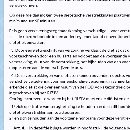
verstrekkingen.
Op dezelfde dag mogen twee diëtetische verstrekkingen plaatsvind
minimumduur 60 minuten.
Er is geen verzekeringstegemoetkoming verschuldigd: - voor verst
- als de rechthebbende in een ander reglementair of conventioneel
diëtetiek omvatten.
3. Door een getuigschrift van verzorging verklaart de diëtist dat
voorgeschreven door een huisarts en voldoet aan de voorgaande 
verstrekking, duur van de verstrekking, het bijhouden van een voedin
rapporteren aan de voorschrijvende arts.
4. Deze verstrekkingen van diëtisten komen bovendien slechts 
verplichte verzekering voor geneeskundige verzorging in aanmerk
erkende diëtist die over een visum van de FOD Volksgezondheid besc
ingeschreven bij het RIZIV.
Om ingeschreven te worden bij het RIZIV moeten de diëtisten de 
1° zich op straffe van terugbetaling te houden aan de in dit ho
diëtetiekverstrekkingen te attesteren;
2° en zich te houden aan de voorziene honoraria voor deze verstrek
Art. 4.
In dezelfde bijlage worden in hoofdstuk I de volgende 