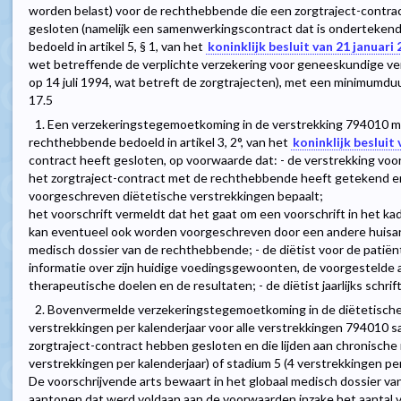
worden belast) voor de rechthebbende die een zorgtraject-contract
gesloten (namelijk een samenwerkingscontract dat is ondertekend 
bedoeld in artikel 5, § 1, van het
koninklijk besluit van 21 januari
wet betreffende de verplichte verzekering voor geneeskundige ve
op 14 juli 1994, wat betreft de zorgtrajecten), met een minimumduur van 30 min
17.5
1. Een verzekeringstegemoetkoming in de verstrekking 794010 m
rechthebbende bedoeld in artikel 3, 2°, van het
koninklijk besluit
contract heeft gesloten, op voorwaarde dat: - de verstrekking vo
het zorgtraject-contract met de rechthebbende heeft getekend en 
voorgeschreven diëtetische verstrekkingen bepaalt;
het voorschrift vermeldt dat het gaat om een voorschrift in het ka
kan eventueel ook worden voorgeschreven door een andere huisart
medisch dossier van de rechthebbende; - de diëtist voor de patië
informatie over zijn huidige voedingsgewoonten, de voorgestelde
therapeutische doelen en de resultaten; - de diëtist jaarlijks schrif
2. Bovenvermelde verzekeringstegemoetkoming in de diëtetische
verstrekkingen per kalenderjaar voor alle verstrekkingen 794010 s
zorgtraject-contract hebben gesloten en die lijden aan chronische ni
verstrekkingen per kalenderjaar) of stadium 5 (4 verstrekkingen pe
De voorschrijvende arts bewaart in het globaal medisch dossier 
aantonen dat werd voldaan aan de voorwaarden inzake het aantal