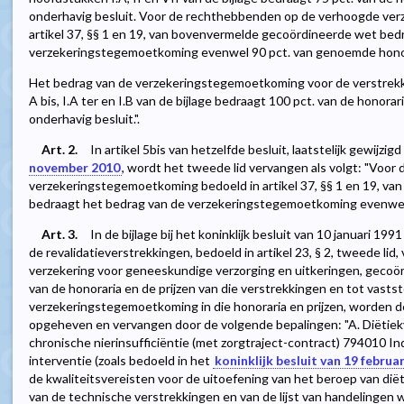
onderhavig besluit. Voor de rechthebbenden op de verhoogde ve
artikel 37, §§ 1 en 19, van bovenvermelde gecoördineerde wet bed
verzekeringstegemoetkoming evenwel 90 pct. van genoemde honor
Het bedrag van de verzekeringstegemoetkoming voor de verstrek
A bis, I.A ter en I.B van de bijlage bedraagt 100 pct. van de honorari
onderhavig besluit.".
Art. 2.
In artikel 5bis van hetzelfde besluit, laatstelijk gewijzigd
november 2010
, wordt het tweede lid vervangen als volgt: "Voo
verzekeringstegemoetkoming bedoeld in artikel 37, §§ 1 en 19, v
bedraagt het bedrag van de verzekeringstegemoetkoming evenwel 
Art. 3.
In de bijlage bij het koninklijk besluit van 10 januari 19
de revalidatieverstrekkingen, bedoeld in artikel 23, § 2, tweede lid
verzekering voor geneeskundige verzorging en uitkeringen, gecoördi
van de honoraria en de prijzen van die verstrekkingen en tot vastst
verzekeringstegemoetkoming in die honoraria en prijzen, worden de
opgeheven en vervangen door de volgende bepalingen: "A. Diëtie
chronische nierinsufficiëntie (met zorgtraject-contract) 794010 Ind
interventie (zoals bedoeld in het
koninklijk besluit van 19 februa
de kwaliteitsvereisten voor de uitoefening van het beroep van diëti
van de technische verstrekkingen en van de lijst van handelingen 