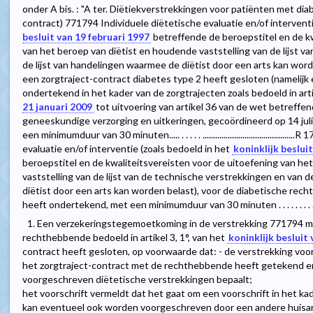
onder A bis. : "A ter. Diëtiekverstrekkingen voor patiënten met dia
contract) 771794 Individuele diëtetische evaluatie en/of intervent
besluit van 19 februari 1997
betreffende de beroepstitel en de kw
van het beroep van diëtist en houdende vaststelling van de lijst v
de lijst van handelingen waarmee de diëtist door een arts kan wor
een zorgtraject-contract diabetes type 2 heeft gesloten (namelij
ondertekend in het kader van de zorgtrajecten zoals bedoeld in artik
21 januari 2009
tot uitvoering van artikel 36 van de wet betreffen
geneeskundige verzorging en uitkeringen, gecoördineerd op 14 juli
een minimumduur van 30 minuten..... . . . . . ......................................
evaluatie en/of interventie (zoals bedoeld in het
koninklijk beslui
beroepstitel en de kwaliteitsvereisten voor de uitoefening van he
vaststelling van de lijst van de technische verstrekkingen en van 
diëtist door een arts kan worden belast), voor de diabetische rec
heeft ondertekend, met een minimumduur van 30 minuten . . . . . . . . .
1. Een verzekeringstegemoetkoming in de verstrekking 771794 m
rechthebbende bedoeld in artikel 3, 1°, van het
koninklijk besluit
contract heeft gesloten, op voorwaarde dat: - de verstrekking vo
het zorgtraject-contract met de rechthebbende heeft getekend en 
voorgeschreven diëtetische verstrekkingen bepaalt;
het voorschrift vermeldt dat het gaat om een voorschrift in het ka
kan eventueel ook worden voorgeschreven door een andere huisart