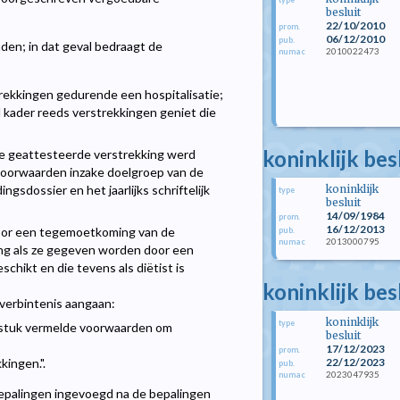
besluit
22/10/2010
prom.
06/12/2010
pub.
en; in dat geval bedraagt de
2010022473
numac
rekkingen gedurende een hospitalisatie;
 kader reeds verstrekkingen geniet die
koninklijk be
 de geattesteerde verstrekking werd
voorwaarden inzake doelgroep van de
koninklijk
gsdossier en het jaarlijks schriftelijk
type
besluit
14/09/1984
prom.
16/12/2013
voor een tegemoetkoming van de
pub.
2013000795
numac
ing als ze gegeven worden door een
hikt en die tevens als diëtist is
koninklijk be
verbintenis aangaan:
koninklijk
type
ofdstuk vermelde voorwaarden om
besluit
17/12/2023
prom.
22/12/2023
kingen.".
pub.
2023047935
numac
bepalingen ingevoegd na de bepalingen