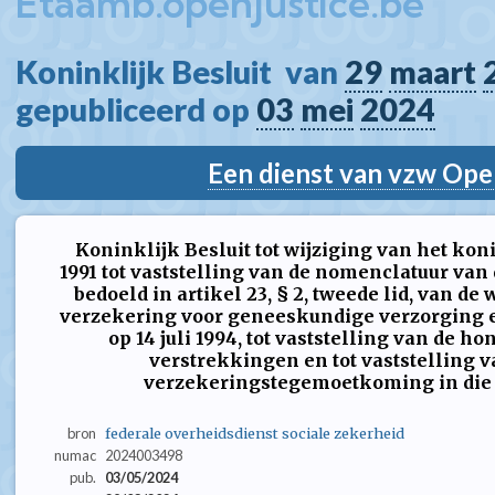
Etaamb.openjustice.be
Koninklijk Besluit  van 
29
maart
gepubliceerd op 
03
mei
2024
Een dienst van vzw Ope
Koninklijk Besluit tot wijziging van het koni
1991 tot vaststelling van de nomenclatuur van
bedoeld in artikel 23, § 2, tweede lid, van de
verzekering voor geneeskundige verzorging e
op 14 juli 1994, tot vaststelling van de ho
verstrekkingen en tot vaststelling v
verzekeringstegemoetkoming in die 
bron
federale overheidsdienst sociale zekerheid
numac
2024003498
pub.
03/05/2024