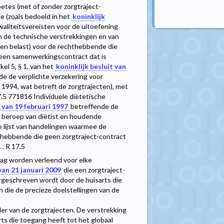
betes (met of zonder zorgtraject-
ie (zoals bedoeld in het
koninklijk
aliteitsvereisten voor de uitoefening
an de technische verstrekkingen en van
den belast) voor de rechthebbende die
k een samenwerkingscontract dat is
el 5, § 1, van het
koninklijk besluit van
de de verplichte verzekering voor
 1994, wat betreft de zorgtrajecten), met
......R 17.5 771816 Individuele diëtetische
t van 19 februari 1997
betreffende de
t beroep van diëtist en houdende
de lijst van handelingen waarmee de
hthebbende die geen zorgtraject-contract
 . R 17.5
ag worden verleend voor elke
 van 21 januari 2009
die een zorgtraject-
orgeschreven wordt door de huisarts die
die de precieze doelstellingen van de
der van de zorgtrajecten. De verstrekking
s die toegang heeft tot het globaal