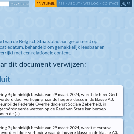
-
-
-
-
PRIVÉLEVEN
RSS
ABOUT
WEB LOG
CONTACT
NL
FR
ud van de Belgisch Staatsblad aan gesorteerd op
icatiedatum, behandeld om gemakkelijk leesbaar en
verrijkt met een relationele context.
aar dit document verwijzen:
luit
ing Bij koninklijk besluit van 29 maart 2024, wordt de heer Gert
derd door verhoging naar de hogere klasse in de klasse A3,
seur bij de Federale Overheidsdienst Sociale Zekerheid, in
ecoördineerde wetten op de Raad van State kan beroep
en de (...)
ing Bij koninklijk besluit van 29 maart 2024, wordt mevrouw
vorderd door verhoging naar de hogere klasse in de klasse A3,