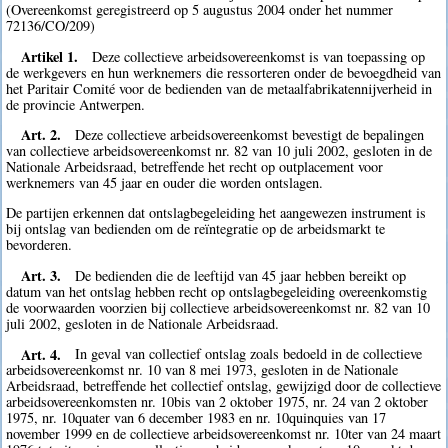
(Overeenkomst geregistreerd op 5 augustus 2004 onder het nummer
72136/CO/209)
Artikel 1.
Deze collectieve arbeidsovereenkomst is van toepassing op
de werkgevers en hun werknemers die ressorteren onder de bevoegdheid van
het Paritair Comité voor de bedienden van de metaalfabrikatennijverheid in
de provincie Antwerpen.
Art. 2.
Deze collectieve arbeidsovereenkomst bevestigt de bepalingen
van collectieve arbeidsovereenkomst nr. 82 van 10 juli 2002, gesloten in de
Nationale Arbeidsraad, betreffende het recht op outplacement voor
werknemers van 45 jaar en ouder die worden ontslagen.
De partijen erkennen dat ontslagbegeleiding het aangewezen instrument is
bij ontslag van bedienden om de reïntegratie op de arbeidsmarkt te
bevorderen.
Art. 3.
De bedienden die de leeftijd van 45 jaar hebben bereikt op
datum van het ontslag hebben recht op ontslagbegeleiding overeenkomstig
de voorwaarden voorzien bij collectieve arbeidsovereenkomst nr. 82 van 10
juli 2002, gesloten in de Nationale Arbeidsraad.
Art. 4.
In geval van collectief ontslag zoals bedoeld in de collectieve
arbeidsovereenkomst nr. 10 van 8 mei 1973, gesloten in de Nationale
Arbeidsraad, betreffende het collectief ontslag, gewijzigd door de collectieve
arbeidsovereenkomsten nr. 10bis van 2 oktober 1975, nr. 24 van 2 oktober
1975, nr. 10quater van 6 december 1983 en nr. 10quinquies van 17
november 1999 en de collectieve arbeidsovereenkomst nr. 10ter van 24 maart