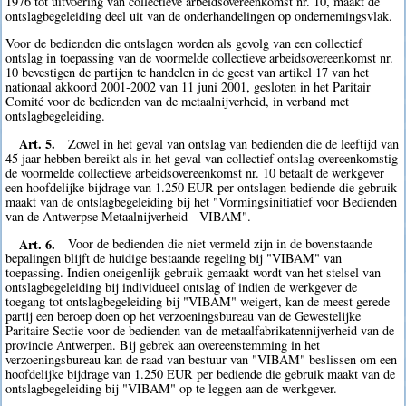
1976 tot uitvoering van collectieve arbeidsovereenkomst nr. 10, maakt de
ontslagbegeleiding deel uit van de onderhandelingen op ondernemingsvlak.
Voor de bedienden die ontslagen worden als gevolg van een collectief
ontslag in toepassing van de voormelde collectieve arbeidsovereenkomst nr.
10 bevestigen de partijen te handelen in de geest van artikel 17 van het
nationaal akkoord 2001-2002 van 11 juni 2001, gesloten in het Paritair
Comité voor de bedienden van de metaalnijverheid, in verband met
ontslagbegeleiding.
Art. 5.
Zowel in het geval van ontslag van bedienden die de leeftijd van
45 jaar hebben bereikt als in het geval van collectief ontslag overeenkomstig
de voormelde collectieve arbeidsovereenkomst nr. 10 betaalt de werkgever
een hoofdelijke bijdrage van 1.250 EUR per ontslagen bediende die gebruik
maakt van de ontslagbegeleiding bij het "Vormingsinitiatief voor Bedienden
van de Antwerpse Metaalnijverheid - VIBAM".
Art. 6.
Voor de bedienden die niet vermeld zijn in de bovenstaande
bepalingen blijft de huidige bestaande regeling bij "VIBAM" van
toepassing. Indien oneigenlijk gebruik gemaakt wordt van het stelsel van
ontslagbegeleiding bij individueel ontslag of indien de werkgever de
toegang tot ontslagbegeleiding bij "VIBAM" weigert, kan de meest gerede
partij een beroep doen op het verzoeningsbureau van de Gewestelijke
Paritaire Sectie voor de bedienden van de metaalfabrikatennijverheid van de
provincie Antwerpen. Bij gebrek aan overeenstemming in het
verzoeningsbureau kan de raad van bestuur van "VIBAM" beslissen om een
hoofdelijke bijdrage van 1.250 EUR per bediende die gebruik maakt van de
ontslagbegeleiding bij "VIBAM" op te leggen aan de werkgever.