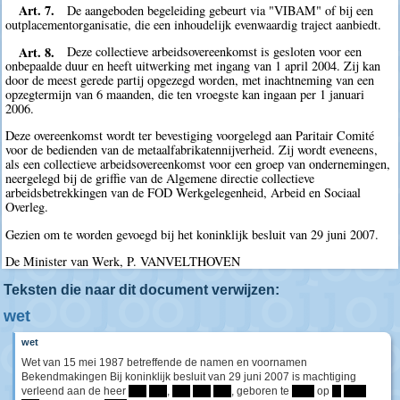
Art. 7.
De aangeboden begeleiding gebeurt via "VIBAM" of bij een
outplacementorganisatie, die een inhoudelijk evenwaardig traject aanbiedt.
Art. 8.
Deze collectieve arbeidsovereenkomst is gesloten voor een
onbepaalde duur en heeft uitwerking met ingang van 1 april 2004. Zij kan
door de meest gerede partij opgezegd worden, met inachtneming van een
opzegtermijn van 6 maanden, die ten vroegste kan ingaan per 1 januari
2006.
Deze overeenkomst wordt ter bevestiging voorgelegd aan Paritair Comité
voor de bedienden van de metaalfabrikatennijverheid. Zij wordt eveneens,
als een collectieve arbeidsovereenkomst voor een groep van ondernemingen,
neergelegd bij de griffie van de Algemene directie collectieve
arbeidsbetrekkingen van de FOD Werkgelegenheid, Arbeid en Sociaal
Overleg.
Gezien om te worden gevoegd bij het koninklijk besluit van 29 juni 2007.
De Minister van Werk, P. VANVELTHOVEN
Teksten die naar dit document verwijzen:
wet
wet
Wet van 15 mei 1987 betreffende de namen en voornamen
Bekendmakingen Bij koninklijk besluit van 29 juni 2007 is machtiging
verleend aan de heer
****
****
,
****
****
****
, geboren te
*****
op
**
*****