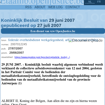
^
-
NL
FR
RSS
ABOUT
WEB LOG
CONTACT
Koninklijk Besluit van
29
juni
2007
gepubliceerd op
27
juli
2007
Een dienst van vzw OpenJustice.be
federale overheidsdienst werkgelegenheid, arbeid en sociaal overleg
bron
2007012245
numac
27/07/2007
pub.
29/06/2007
prom.
staatsblad
https://www.ejustice.just.fgov.be/cgi/article_body(...)
29 JUNI 2007. - Koninklijk besluit waarbij algemeen verbindend wordt
verklaard de collectieve arbeidsovereenkomst van 12 mei 2004, gesloten
in het Paritair Comité voor de bedienden der
metaalfabrikatennijverheid, betreffende de ontslagbegeleiding voor de
bedienden van de metaalfabrikatennijverheid van de provincie
Antwerpen (1)
ALBERT II, Koning der Belgen, Aan allen die nu zijn en hierna wezen
zullen, Onze Groet.