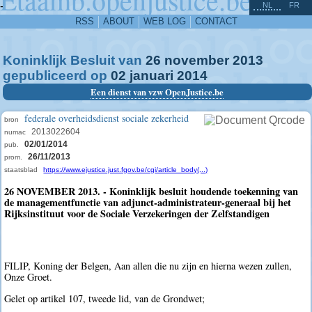
^
-
NL
FR
RSS
ABOUT
WEB LOG
CONTACT
Koninklijk Besluit van
26
november
2013
gepubliceerd op
02
januari
2014
Een dienst van vzw OpenJustice.be
federale overheidsdienst sociale zekerheid
bron
2013022604
numac
02/01/2014
pub.
26/11/2013
prom.
staatsblad
https://www.ejustice.just.fgov.be/cgi/article_body(...)
26 NOVEMBER 2013. - Koninklijk besluit houdende toekenning van
de managementfunctie van adjunct-administrateur-generaal bij het
Rijksinstituut voor de Sociale Verzekeringen der Zelfstandigen
FILIP, Koning der Belgen, Aan allen die nu zijn en hierna wezen zullen,
Onze Groet.
Gelet op artikel 107, tweede lid, van de Grondwet;