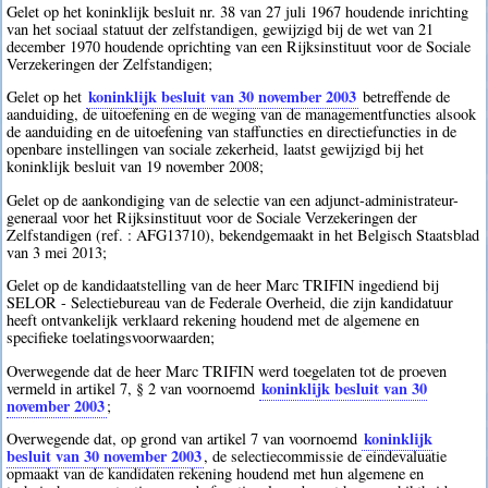
Gelet op het koninklijk besluit nr. 38 van 27 juli 1967 houdende inrichting
van het sociaal statuut der zelfstandigen, gewijzigd bij de wet van 21
december 1970 houdende oprichting van een Rijksinstituut voor de Sociale
Verzekeringen der Zelfstandigen;
koninklijk besluit van 30 november 2003
Gelet op het
betreffende de
aanduiding, de uitoefening en de weging van de managementfuncties alsook
de aanduiding en de uitoefening van staffuncties en directiefuncties in de
openbare instellingen van sociale zekerheid, laatst gewijzigd bij het
koninklijk besluit van 19 november 2008;
Gelet op de aankondiging van de selectie van een adjunct-administrateur-
generaal voor het Rijksinstituut voor de Sociale Verzekeringen der
Zelfstandigen (ref. : AFG13710), bekendgemaakt in het Belgisch Staatsblad
van 3 mei 2013;
Gelet op de kandidaatstelling van de heer Marc TRIFIN ingediend bij
SELOR - Selectiebureau van de Federale Overheid, die zijn kandidatuur
heeft ontvankelijk verklaard rekening houdend met de algemene en
specifieke toelatingsvoorwaarden;
Overwegende dat de heer Marc TRIFIN werd toegelaten tot de proeven
koninklijk besluit van 30
vermeld in artikel 7, § 2 van voornoemd
november 2003
;
koninklijk
Overwegende dat, op grond van artikel 7 van voornoemd
besluit van 30 november 2003
, de selectiecommissie de eindevaluatie
opmaakt van de kandidaten rekening houdend met hun algemene en