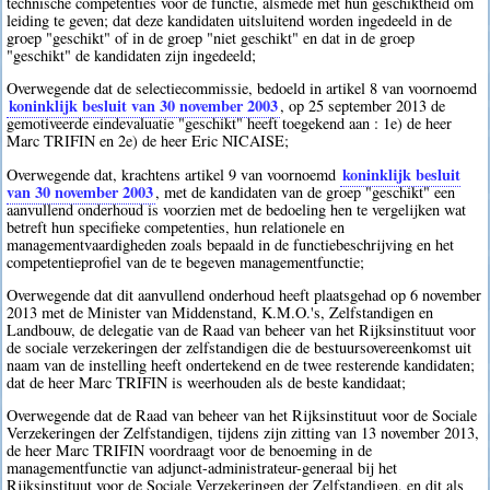
technische competenties voor de functie, alsmede met hun geschiktheid om
leiding te geven; dat deze kandidaten uitsluitend worden ingedeeld in de
groep "geschikt" of in de groep "niet geschikt" en dat in de groep
"geschikt" de kandidaten zijn ingedeeld;
Overwegende dat de selectiecommissie, bedoeld in artikel 8 van voornoemd
koninklijk besluit van 30 november 2003
, op 25 september 2013 de
gemotiveerde eindevaluatie "geschikt" heeft toegekend aan : 1e) de heer
Marc TRIFIN en 2e) de heer Eric NICAISE;
koninklijk besluit
Overwegende dat, krachtens artikel 9 van voornoemd
van 30 november 2003
, met de kandidaten van de groep "geschikt" een
aanvullend onderhoud is voorzien met de bedoeling hen te vergelijken wat
betreft hun specifieke competenties, hun relationele en
managementvaardigheden zoals bepaald in de functiebeschrijving en het
competentieprofiel van de te begeven managementfunctie;
Overwegende dat dit aanvullend onderhoud heeft plaatsgehad op 6 november
2013 met de Minister van Middenstand, K.M.O.'s, Zelfstandigen en
Landbouw, de delegatie van de Raad van beheer van het Rijksinstituut voor
de sociale verzekeringen der zelfstandigen die de bestuursovereenkomst uit
naam van de instelling heeft ondertekend en de twee resterende kandidaten;
dat de heer Marc TRIFIN is weerhouden als de beste kandidaat;
Overwegende dat de Raad van beheer van het Rijksinstituut voor de Sociale
Verzekeringen der Zelfstandigen, tijdens zijn zitting van 13 november 2013,
de heer Marc TRIFIN voordraagt voor de benoeming in de
managementfunctie van adjunct-administrateur-generaal bij het
Rijksinstituut voor de Sociale Verzekeringen der Zelfstandigen, en dit als