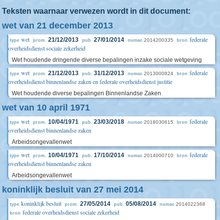
Teksten waarnaar verwezen wordt in dit document:
wet van 21 december 2013
wet
federale
21/12/2013
27/01/2014
2014200335
type
prom.
pub.
numac
bron
overheidsdienst sociale zekerheid
Wet houdende dringende diverse bepalingen inzake sociale wetgeving
wet
federale
21/12/2013
31/12/2013
2013000824
type
prom.
pub.
numac
bron
overheidsdienst binnenlandse zaken en federale overheidsdienst justitie
Wet houdende diverse bepalingen Binnenlandse Zaken
wet van 10 april 1971
wet
federale
10/04/1971
23/03/2018
2018030615
type
prom.
pub.
numac
bron
overheidsdienst binnenlandse zaken
Arbeidsongevallenwet
wet
federale
10/04/1971
17/10/2014
2014000710
type
prom.
pub.
numac
bron
overheidsdienst binnenlandse zaken
Arbeidsongevallenwet
koninklijk besluit van 27 mei 2014
koninklijk besluit
27/05/2014
05/08/2014
2014022368
type
prom.
pub.
numac
federale overheidsdienst sociale zekerheid
bron