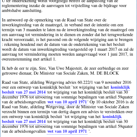
U ter ondertekening wordt voorgelegd betreft de aanpassing van de
reglementering inzake de aanvragen tot vrijstelling van de bijdrage voor
ambtshalve aansluiting.
In antwoord op de opmerking van de Raad van State over de
inwerkingtreding van de maatregel, in verband met de intentie om een
termijn van 3 maanden te laten na de inwerkingtreding van de maatregel om
een aanvraag tot vermindering in te dienen en zonder dat het terugwerkende
kracht veroorzaakt, is het passend om de volgende wijziging aan te brengen
: rekening houdend met de datum van de ondertekening van het besluit
wordt de datum van inwerkingtreding vastgesteld op 1 maart 2017 en zal de
aanvraag tot vermindering moeten worden aangevraagd voor 1 juni 2017, in
overeenstemming met artikel 1.
Ik heb de eer te zijn, Sire, Van Uwe Majesteit, de zeer eerbiedige en zeer
getrouwe dienaar, De Minister van Sociale Zaken, M. DE BLOCK
Raad van State, afdeling Wetgeving advies 60.222/1 van 9 november 2016
koninklijk
over een ontwerp van koninklijk besluit `tot wijziging van het
besluit van 27 mei 2014
tot wijziging van het koninklijk besluit van 30
december 1976 tot uitvoering van sommige bepalingen van artikel 59quater
wet van 10 april 1971
van de arbeidsongevallen
' Op 10 oktober 2016 is de
Raad van State, afdeling Wetgeving, door de Minister van Sociale Zaken
verzocht binnen een termijn van dertig dagen een advies te verstrekken over
koninklijk
een ontwerp van koninklijk besluit `tot wijziging van het
besluit van 27 mei 2014
tot wijziging van het koninklijk besluit van 30
december 1976 tot uitvoering van sommige bepalingen van artikel 59quater
wet van 10 april 1971
van de arbeidsongevallen
'.