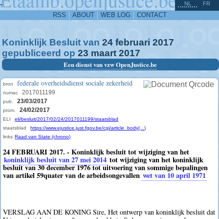
^
-
NL
FR
RSS
ABOUT
WEB LOG
CONTACT
Koninklijk Besluit van
24
februari
2017
gepubliceerd op
23
maart
2017
Een dienst van vzw OpenJustice.be
federale overheidsdienst sociale zekerheid
bron
2017011199
numac
23/03/2017
pub.
24/02/2017
prom.
ELI
eli/besluit/2017/02/24/2017011199/staatsblad
staatsblad
https://www.ejustice.just.fgov.be/cgi/article_body(...)
links
Raad van State (chrono)
24 FEBRUARI 2017. - Koninklijk besluit tot wijziging van het
koninklijk besluit van 27 mei 2014
tot wijziging van het koninklijk
besluit van 30 december 1976 tot uitvoering van sommige bepalingen
van artikel 59quater van de arbeidsongevallen
wet van 10 april 1971
VERSLAG AAN DE KONING Sire, Het ontwerp van koninklijk besluit dat