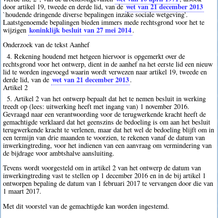
wet van 21 december 2013
door artikel 19, tweede en derde lid, van de
`houdende dringende diverse bepalingen inzake sociale wetgeving'.
Laatstgenoemde bepalingen bieden immers mede rechtsgrond voor het te
koninklijk besluit van 27 mei 2014
wijzigen
.
Onderzoek van de tekst Aanhef
4. Rekening houdend met hetgeen hiervoor is opgemerkt over de
rechtsgrond voor het ontwerp, dient in de aanhef na het eerste lid een nieuw
lid te worden ingevoegd waarin wordt verwezen naar artikel 19, tweede en
wet van 21 december 2013
derde lid, van de
.
Artikel 2
5. Artikel 2 van het ontwerp bepaalt dat het te nemen besluit in werking
treedt op (lees: uitwerking heeft met ingang van) 1 november 2016.
Gevraagd naar een verantwoording voor de terugwerkende kracht heeft de
gemachtigde verklaard dat het geenszins de bedoeling is om aan het besluit
terugwerkende kracht te verlenen, maar dat het wel de bedoeling blijft om in
een termijn van drie maanden te voorzien, te rekenen vanaf de datum van
inwerkingtreding, voor het indienen van een aanvraag om vermindering van
de bijdrage voor ambtshalve aansluiting.
Tevens wordt voorgesteld om in artikel 2 van het ontwerp de datum van
inwerkingtreding vast te stellen op 1 december 2016 en in de bij artikel 1
ontworpen bepaling de datum van 1 februari 2017 te vervangen door die van
1 maart 2017.
Met dit voorstel van de gemachtigde kan worden ingestemd.