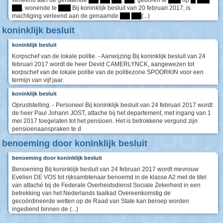
****
, wonende te
*****
Bij koninklijk besluit van 20 februari 2017, is
machtiging verleend aan de genaamde
****
****
(...)
koninklijk besluit
koninklijk besluit
Korpschef van de lokale politie. - Aanwijzing Bij koninklijk besluit van 24
februari 2017 wordt de heer Devid CAMERLYNCK, aangewezen tot
korpschef van de lokale politie van de politiezone SPOORKIN voor een
termijn van vijf jaar.
koninklijk besluit
Opruststelling. - Personeel Bij koninklijk besluit van 24 februari 2017 wordt
de heer Paul Johann JOST, attache bij het departement, met ingang van 1
mei 2017 toegelaten tot het pensioen. Het is betrokkene vergund zijn
pensioenaanspraken te d
benoeming door koninklijk besluit
benoeming door koninklijk besluit
Benoeming Bij koninklijk besluit van 24 februari 2017 wordt mevrouw
Evelien DE VOS tot rijksambtenaar benoemd in de klasse A2 met de titel
van attaché bij de Federale Overheidsdienst Sociale Zekerheid in een
betrekking van het Nederlands taalkad Overeenkomstig de
gecoördineerde wetten op de Raad van State kan beroep worden
ingediend binnen de (...)