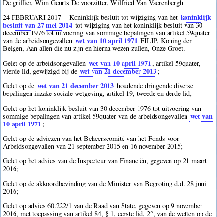
De griffier, Wim Geurts De voorzitter, Wilfried Van Vaerenbergh
koninklijk
24 FEBRUARI 2017. - Koninklijk besluit tot wijziging van het
besluit van 27 mei 2014
tot wijziging van het koninklijk besluit van 30
december 1976 tot uitvoering van sommige bepalingen van artikel 59quater
wet van 10 april 1971
van de arbeidsongevallen
FILIP, Koning der
Belgen, Aan allen die nu zijn en hierna wezen zullen, Onze Groet.
wet van 10 april 1971
Gelet op de arbeidsongevallen
, artikel 59quater,
wet van 21 december 2013
vierde lid, gewijzigd bij de
;
wet van 21 december 2013
Gelet op de
houdende dringende diverse
bepalingen inzake sociale wetgeving, artikel 19, tweede en derde lid;
Gelet op het koninklijk besluit van 30 december 1976 tot uitvoering van
wet van
sommige bepalingen van artikel 59quater van de arbeidsongevallen
10 april 1971
;
Gelet op de adviezen van het Beheerscomité van het Fonds voor
Arbeidsongevallen van 21 september 2015 en 16 november 2015;
Gelet op het advies van de Inspecteur van Financiën, gegeven op 21 maart
2016;
Gelet op de akkoordbevinding van de Minister van Begroting d.d. 28 juni
2016;
Gelet op advies 60.222/1 van de Raad van State, gegeven op 9 november
2016, met toepassing van artikel 84, § 1, eerste lid, 2°, van de wetten op de