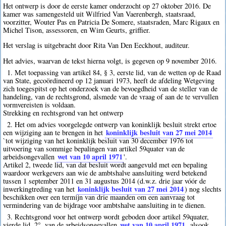
Het ontwerp is door de eerste kamer onderzocht op 27 oktober 2016. De
kamer was samengesteld uit Wilfried Van Vaerenbergh, staatsraad,
voorzitter, Wouter Pas en Patricia De Somere, staatsraden, Marc Rigaux en
Michel Tison, assessoren, en Wim Geurts, griffier.
Het verslag is uitgebracht door Rita Van Den Eeckhout, auditeur.
Het advies, waarvan de tekst hierna volgt, is gegeven op 9 november 2016.
1. Met toepassing van artikel 84, § 3, eerste lid, van de wetten op de Raad
van State, gecoördineerd op 12 januari 1973, heeft de afdeling Wetgeving
zich toegespitst op het onderzoek van de bevoegdheid van de steller van de
handeling, van de rechtsgrond, alsmede van de vraag of aan de te vervullen
vormvereisten is voldaan.
Strekking en rechtsgrond van het ontwerp
2. Het om advies voorgelegde ontwerp van koninklijk besluit strekt ertoe
koninklijk besluit van 27 mei 2014
een wijziging aan te brengen in het
`tot wijziging van het koninklijk besluit van 30 december 1976 tot
uitvoering van sommige bepalingen van artikel 59quater van de
wet van 10 april 1971
arbeidsongevallen
'.
Artikel 2, tweede lid, van dat besluit wordt aangevuld met een bepaling
waardoor werkgevers aan wie de ambtshalve aansluiting werd betekend
tussen 1 september 2011 en 31 augustus 2014 (d.w.z. drie jaar vóór de
koninklijk besluit van 27 mei 2014
inwerkingtreding van het
) nog slechts
beschikken over een termijn van drie maanden om een aanvraag tot
vermindering van de bijdrage voor ambtshalve aansluiting in te dienen.
3. Rechtsgrond voor het ontwerp wordt geboden door artikel 59quater,
wet van 10 april 1971
vierde lid, 2°, van de arbeidsongevallen
, alsook