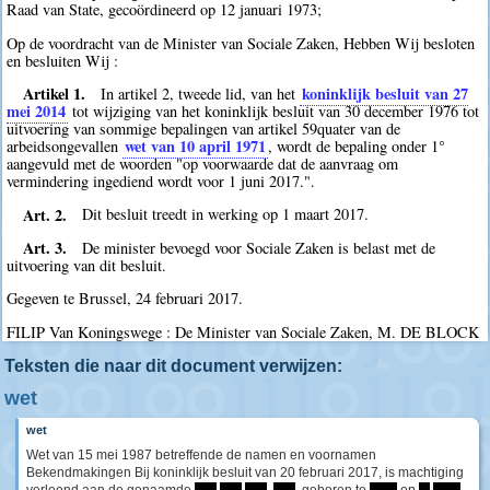
Raad van State, gecoördineerd op 12 januari 1973;
Op de voordracht van de Minister van Sociale Zaken, Hebben Wij besloten
en besluiten Wij :
Artikel 1.
koninklijk besluit van 27
In artikel 2, tweede lid, van het
mei 2014
tot wijziging van het koninklijk besluit van 30 december 1976 tot
uitvoering van sommige bepalingen van artikel 59quater van de
wet van 10 april 1971
arbeidsongevallen
, wordt de bepaling onder 1°
aangevuld met de woorden "op voorwaarde dat de aanvraag om
vermindering ingediend wordt voor 1 juni 2017.".
Art. 2.
Dit besluit treedt in werking op 1 maart 2017.
Art. 3.
De minister bevoegd voor Sociale Zaken is belast met de
uitvoering van dit besluit.
Gegeven te Brussel, 24 februari 2017.
FILIP Van Koningswege : De Minister van Sociale Zaken, M. DE BLOCK
Teksten die naar dit document verwijzen:
wet
wet
Wet van 15 mei 1987 betreffende de namen en voornamen
Bekendmakingen Bij koninklijk besluit van 20 februari 2017, is machtiging
verleend aan de genaamde
****
****
****
,
****
, geboren te
*****
op
**
*****