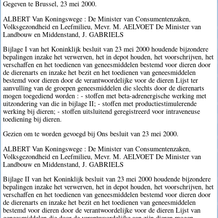
Gegeven te Brussel, 23 mei 2000.
ALBERT Van Koningswege : De Minister van Consumentenzaken,
Volksgezondheid en Leefmilieu, Mevr. M. AELVOET De Minister van
Landbouw en Middenstand, J. GABRIELS
Bijlage I van het Koninklijk besluit van 23 mei 2000 houdende bijzondere
bepalingen inzake het verwerven, het in depot houden, het voorschrijven, het
verschaffen en het toedienen van geneesmiddelen bestemd voor dieren door
de dierenarts en inzake het bezit en het toedienen van geneesmiddelen
bestemd voor dieren door de verantwoordelijke voor de dieren Lijst ter
aanvulling van de groepen geneesmiddelen die slechts door de dierenarts
mogen toegediend worden : - stoffen met beta-adrenergische werking met
uitzondering van die in bijlage II; - stoffen met productiestimulerende
werking bij dieren; - stoffen uitsluitend geregistreerd voor intraveneuse
toediening bij dieren.
Gezien om te worden gevoegd bij Ons besluit van 23 mei 2000.
ALBERT Van Koningswege : De Minister van Consumentenzaken,
Volksgezondheid en Leefmilieu, Mevr. M. AELVOET De Minister van
Landbouw en Middenstand, J. GABRIELS
Bijlage II van het Koninklijk besluit van 23 mei 2000 houdende bijzondere
bepalingen inzake het verwerven, het in depot houden, het voorschrijven, het
verschaffen en het toedienen van geneesmiddelen bestemd voor dieren door
de dierenarts en inzake het bezit en het toedienen van geneesmiddelen
bestemd voor dieren door de verantwoordelijke voor de dieren Lijst van
geneesmiddelen die door de verantwoordelijke aan zijn dieren mogen