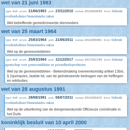
wet van 21 juni 1983
wet
federale
21/06/1983
23/11/2010
2010000659
type
prom.
pub.
numac
bron
overheidsdienst binnenlandse zaken
Wet betreffende gemedicineerde diervoeders
wet van 25 maart 1964
wet
federale
25/03/1964
21/06/2011
2011000361
type
prom.
pub.
numac
bron
overheidsdienst binnenlandse zaken
Wet op de geneesmiddelen
wet
federaal
25/03/1964
11/12/2017
2017031760
type
prom.
pub.
numac
bron
agentschap voor geneesmiddelen en gezondheidsproducten
Wet op de geneesmiddelen - Bekendmaking overeenkomstig artikel 13bis,
§ 2quinquies, laatste lid, van de geïndexeerde bedragen van de heffingen
en retributies
wet van 28 augustus 1991
wet
federale
28/08/1991
06/07/2011
2011000415
type
prom.
pub.
numac
bron
overheidsdienst binnenlandse zaken
Wet op de uitoefening van de diergeneeskunde Officieuze coördinatie in
het Duits
koninklijk besluit van 10 april 2000