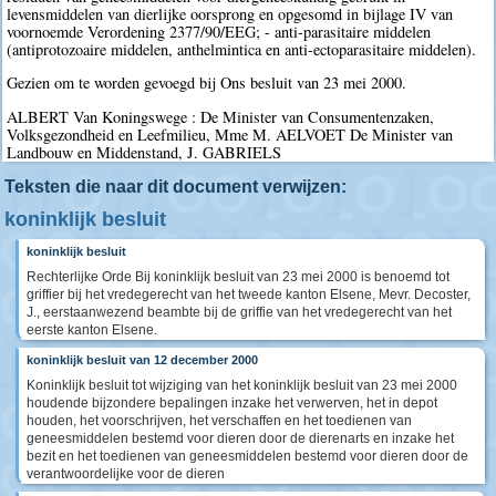
levensmiddelen van dierlijke oorsprong en opgesomd in bijlage IV van
voornoemde Verordening 2377/90/EEG; - anti-parasitaire middelen
(antiprotozoaire middelen, anthelmintica en anti-ectoparasitaire middelen).
Gezien om te worden gevoegd bij Ons besluit van 23 mei 2000.
ALBERT Van Koningswege : De Minister van Consumentenzaken,
Volksgezondheid en Leefmilieu, Mme M. AELVOET De Minister van
Landbouw en Middenstand, J. GABRIELS
Teksten die naar dit document verwijzen:
koninklijk besluit
koninklijk besluit
Rechterlijke Orde Bij koninklijk besluit van 23 mei 2000 is benoemd tot
griffier bij het vredegerecht van het tweede kanton Elsene, Mevr. Decoster,
J., eerstaanwezend beambte bij de griffie van het vredegerecht van het
eerste kanton Elsene.
koninklijk besluit van 12 december 2000
Koninklijk besluit tot wijziging van het koninklijk besluit van 23 mei 2000
houdende bijzondere bepalingen inzake het verwerven, het in depot
houden, het voorschrijven, het verschaffen en het toedienen van
geneesmiddelen bestemd voor dieren door de dierenarts en inzake het
bezit en het toedienen van geneesmiddelen bestemd voor dieren door de
verantwoordelijke voor de dieren