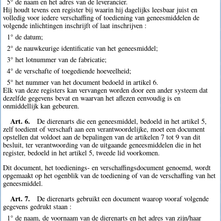
5° de naam en het adres van de leverancier.
Hij houdt tevens een register bij waarin hij dagelijks leesbaar juist en
volledig voor iedere verschaffing of toediening van geneesmiddelen de
volgende inlichtingen inschrijft of laat inschrijven :
1° de datum;
2° de nauwkeurige identificatie van het geneesmiddel;
3° het lotnummer van de fabricatie;
4° de verschafte of toegediende hoeveelheid;
5° het nummer van het document bedoeld in artikel 6.
Elk van deze registers kan vervangen worden door een ander systeem dat
dezelfde gegevens bevat en waarvan het aflezen eenvoudig is en
onmiddellijk kan gebeuren.
Art. 6.
De dierenarts die een geneesmiddel, bedoeld in het artikel 5,
zelf toedient of verschaft aan een verantwoordelijke, moet een document
opstellen dat voldoet aan de bepalingen van de artikelen 7 tot 9 van dit
besluit, ter verantwoording van de uitgaande geneesmiddelen die in het
register, bedoeld in het artikel 5, tweede lid voorkomen.
Dit document, het toedienings- en verschaffingsdocument genoemd, wordt
opgemaakt op het ogenblik van de toediening of van de verschaffing van het
geneesmiddel.
Art. 7.
De dierenarts gebruikt een document waarop vooraf volgende
gegevens gedrukt staan :
1° de naam, de voornaam van de dierenarts en het adres van zijn/haar