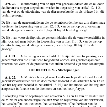
Art. 20.
De uitbreiding van de lijst van geneesmiddelen die enkel door
de dierenarts mogen toegediend worden in toepassing van artikel 12, § 2,
van de wet op de uitoefening van de diergeneeskunde, is als bijlage I bij dit
besluit gevoegd;
De lijst van de geneesmiddelen die de verantwoordelijke aan zijn dieren mag
toedienen in toepassing van artikel 12, § 3, van de wet op de uitoefening
van de diergeneeskunde, is als bijlage II bij dit besluit gevoegd.
De lijst van voorschriftplichtige geneesmiddelen die de verantwoordelijke in
zijn voorraad mag hebben in toepassing van artikel 11, § 3, van de wet op
de uitoefening van de diergeneeskunde, is als bijlage III bij dit besluit
gevoegd.
Art. 21.
De bepalingen van het artikel 18 zijn niet van toepassing voor
geneesmiddelen die uitsluitend toegediend worden aan gezelschapsdieren
waarvan het vlees of de producten niet zullen bestemd zijn voor consumptie.
HOOFDSTUK V. - Slotbepalingen
Art. 22.
De Minister bevoegd voor Landbouw bepaalt het model en de
gebruiksvoorwaarden van de documenten bedoeld in de artikelen 6 en 13 en
van het register bedoeld in het artikel 18. Hij kan het model van het register
aanpassen in functie van de diersoort en van het bedrijfstype.
In afwijking van de bepalingen van artikelen 6, 13 en 18 van dit besluit kan
de Minister een andere wijze toelaten voor de registratie van het verwerven,
het verschaffen, het toedienen, het voorschrijven of het bezitten van de