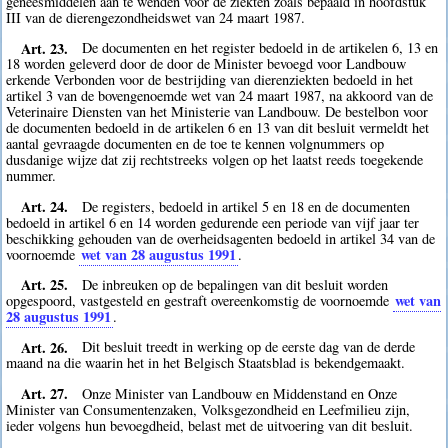
geneesmiddelen aan te wenden voor de ziekten zoals bepaald in hoofdstuk
III van de dierengezondheidswet van 24 maart 1987.
Art. 23.
De documenten en het register bedoeld in de artikelen 6, 13 en
18 worden geleverd door de door de Minister bevoegd voor Landbouw
erkende Verbonden voor de bestrijding van dierenziekten bedoeld in het
artikel 3 van de bovengenoemde wet van 24 maart 1987, na akkoord van de
Veterinaire Diensten van het Ministerie van Landbouw. De bestelbon voor
de documenten bedoeld in de artikelen 6 en 13 van dit besluit vermeldt het
aantal gevraagde documenten en de toe te kennen volgnummers op
dusdanige wijze dat zij rechtstreeks volgen op het laatst reeds toegekende
nummer.
Art. 24.
De registers, bedoeld in artikel 5 en 18 en de documenten
bedoeld in artikel 6 en 14 worden gedurende een periode van vijf jaar ter
beschikking gehouden van de overheidsagenten bedoeld in artikel 34 van de
wet van 28 augustus 1991
voornoemde
.
Art. 25.
De inbreuken op de bepalingen van dit besluit worden
wet van
opgespoord, vastgesteld en gestraft overeenkomstig de voornoemde
28 augustus 1991
.
Art. 26.
Dit besluit treedt in werking op de eerste dag van de derde
maand na die waarin het in het Belgisch Staatsblad is bekendgemaakt.
Art. 27.
Onze Minister van Landbouw en Middenstand en Onze
Minister van Consumentenzaken, Volksgezondheid en Leefmilieu zijn,
ieder volgens hun bevoegdheid, belast met de uitvoering van dit besluit.