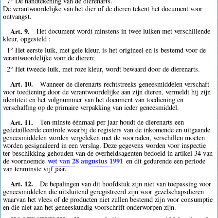
7° De handtekening van de dierenarts.
De verantwoordelijke van het dier of de dieren tekent het document voor
ontvangst.
Art. 9.
Het document wordt minstens in twee luiken met verschillende
kleur, opgesteld :
1° Het eerste luik, met gele kleur, is het origineel en is bestemd voor de
verantwoordelijke voor de dieren;
2° Het tweede luik, met roze kleur, wordt bewaard door de dierenarts.
Art. 10.
Wanneer de dierenarts rechtstreeks geneesmiddelen verschaft
voor toediening door de verantwoordelijke aan zijn dieren, vermeldt hij zijn
identiteit en het volgnummer van het document van toediening en
verschaffing op de primaire verpakking van ieder geneesmiddel.
Art. 11.
Ten minste éénmaal per jaar houdt de dierenarts een
gedetailleerde controle waarbij de registers van de inkomende en uitgaande
geneesmiddelen worden vergeleken met de voorraden, verschillen moeten
worden gesignaleerd in een verslag. Deze gegevens worden voor inspectie
ter beschikking gehouden van de overheidsagenten bedoeld in artikel 34 van
wet van 28 augustus 1991
de voornoemde
en dit gedurende een periode
van tenminste vijf jaar.
Art. 12.
De bepalingen van dit hoofdstuk zijn niet van toepassing voor
geneesmiddelen die uitsluitend geregistreerd zijn voor gezelschapsdieren
waarvan het vlees of de producten niet zullen bestemd zijn voor consumptie
en die niet aan het geneeskundig voorschrift onderworpen zijn.