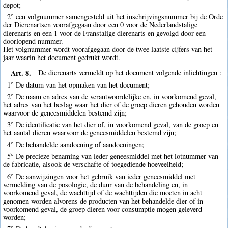
depot;
2° een volgnummer samengesteld uit het inschrijvingsnummer bij de Orde
der Dierenartsen voorafgegaan door een 0 voor de Nederlandstalige
dierenarts en een 1 voor de Franstalige dierenarts en gevolgd door een
doorlopend nummer.
Het volgnummer wordt voorafgegaan door de twee laatste cijfers van het
jaar waarin het document gedrukt wordt.
Art. 8.
De dierenarts vermeldt op het document volgende inlichtingen :
1° De datum van het opmaken van het document;
2° De naam en adres van de verantwoordelijke en, in voorkomend geval,
het adres van het beslag waar het dier of de groep dieren gehouden worden
waarvoor de geneesmiddelen bestemd zijn;
3° De identificatie van het dier of, in voorkomend geval, van de groep en
het aantal dieren waarvoor de geneesmiddelen bestemd zijn;
4° De behandelde aandoening of aandoeningen;
5° De precieze benaming van ieder geneesmiddel met het lotnummer van
de fabricatie, alsook de verschafte of toegediende hoeveelheid;
6° De aanwijzingen voor het gebruik van ieder geneesmiddel met
vermelding van de posologie, de duur van de behandeling en, in
voorkomend geval, de wachttijd of de wachttijden die moeten in acht
genomen worden alvorens de producten van het behandelde dier of in
voorkomend geval, de groep dieren voor consumptie mogen geleverd
worden;