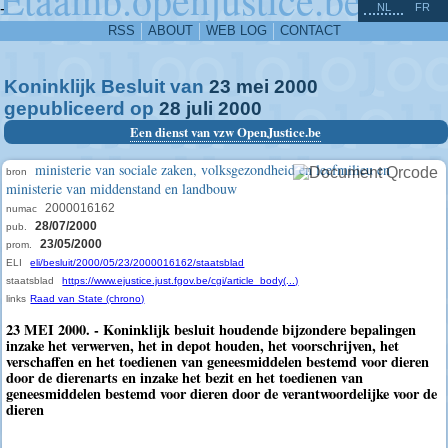
^
-
NL
FR
RSS
ABOUT
WEB LOG
CONTACT
Koninklijk Besluit van
23
mei
2000
gepubliceerd op
28
juli
2000
Een dienst van vzw OpenJustice.be
ministerie van sociale zaken, volksgezondheid en leefmilieu en
bron
ministerie van middenstand en landbouw
2000016162
numac
28/07/2000
pub.
23/05/2000
prom.
ELI
eli/besluit/2000/05/23/2000016162/staatsblad
staatsblad
https://www.ejustice.just.fgov.be/cgi/article_body(...)
links
Raad van State (chrono)
23 MEI 2000. - Koninklijk besluit houdende bijzondere bepalingen
inzake het verwerven, het in depot houden, het voorschrijven, het
verschaffen en het toedienen van geneesmiddelen bestemd voor dieren
door de dierenarts en inzake het bezit en het toedienen van
geneesmiddelen bestemd voor dieren door de verantwoordelijke voor de
dieren