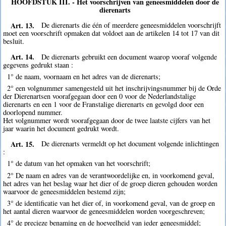
HOOFDSTUK III. - Het voorschrijven van geneesmiddelen door de
dierenarts
Art. 13.
De dierenarts die één of meerdere geneesmiddelen voorschrijft
moet een voorschrift opmaken dat voldoet aan de artikelen 14 tot 17 van dit
besluit.
Art. 14.
De dierenarts gebruikt een document waarop vooraf volgende
gegevens gedrukt staan :
1° de naam, voornaam en het adres van de dierenarts;
2° een volgnummer samengesteld uit het inschrijvingsnummer bij de Orde
der Dierenartsen voorafgegaan door een 0 voor de Nederlandstalige
dierenarts en een 1 voor de Franstalige dierenarts en gevolgd door een
doorlopend nummer.
Het volgnummer wordt voorafgegaan door de twee laatste cijfers van het
jaar waarin het document gedrukt wordt.
Art. 15.
De dierenarts vermeldt op het document volgende inlichtingen
:
1° de datum van het opmaken van het voorschrift;
2° De naam en adres van de verantwoordelijke en, in voorkomend geval,
het adres van het beslag waar het dier of de groep dieren gehouden worden
waarvoor de geneesmiddelen bestemd zijn;
3° de identificatie van het dier of, in voorkomend geval, van de groep en
het aantal dieren waarvoor de geneesmiddelen worden voorgeschreven;
4° de precieze benaming en de hoeveelheid van ieder geneesmiddel;