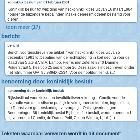
koninklijk besluit van 01 februari 2001
Koninklijk besluit tot wijziging van het koninklijk besluit van 16 maart 1984
houdende bijzondere bepalingen inzake geneesmiddelen bestemd voor
dieren
toon meer (17)
bericht
bericht
Bericht voorgeschreven bij artikel 7 van het koninklijk besluit van 5
december 1991 tot bepaling van de rechtspleging in kort geding voor de
Raad van State B.V.B.A. Lampo, Pierre, met zetel te 8340 Damme,
Polderstraat 5, heeft op 25 september 20 Deze zaak is ingeschreven onder
het rolnummer G/A. 95.989/IX-2534. Voor de hoofdgriffier, G. (...)
benoeming door koninklijk besluit
benoeming door koninklijk besluit
Rijksinstituut voor ziekte- en invaliditeitsverzekering. - Comité voor de
evaluatie van de medische praktijk inzake geneesmiddelen, ingesteld bij
de Dienst voor geneeskundige verzorging. - Ontslagverleningen. -
Benoemingen Bij koninklijk beslui Bij hetzelfde besluit, worden benoemd
bij voornoemd Comité, de DamesPetit, Ch. en Widera, I., tot l(...)
Teksten waarnaar verwezen wordt in dit document: