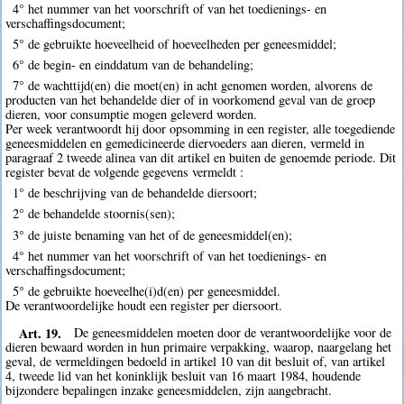
4° het nummer van het voorschrift of van het toedienings- en
verschaffingsdocument;
5° de gebruikte hoeveelheid of hoeveelheden per geneesmiddel;
6° de begin- en einddatum van de behandeling;
7° de wachttijd(en) die moet(en) in acht genomen worden, alvorens de
producten van het behandelde dier of in voorkomend geval van de groep
dieren, voor consumptie mogen geleverd worden.
Per week verantwoordt hij door opsomming in een register, alle toegediende
geneesmiddelen en gemedicineerde diervoeders aan dieren, vermeld in
paragraaf 2 tweede alinea van dit artikel en buiten de genoemde periode. Dit
register bevat de volgende gegevens vermeldt :
1° de beschrijving van de behandelde diersoort;
2° de behandelde stoornis(sen);
3° de juiste benaming van het of de geneesmiddel(en);
4° het nummer van het voorschrift of van het toedienings- en
verschaffingsdocument;
5° de gebruikte hoeveelhe(i)d(en) per geneesmiddel.
De verantwoordelijke houdt een register per diersoort.
Art. 19.
De geneesmiddelen moeten door de verantwoordelijke voor de
dieren bewaard worden in hun primaire verpakking, waarop, naargelang het
geval, de vermeldingen bedoeld in artikel 10 van dit besluit of, van artikel
4, tweede lid van het koninklijk besluit van 16 maart 1984, houdende
bijzondere bepalingen inzake geneesmiddelen, zijn aangebracht.