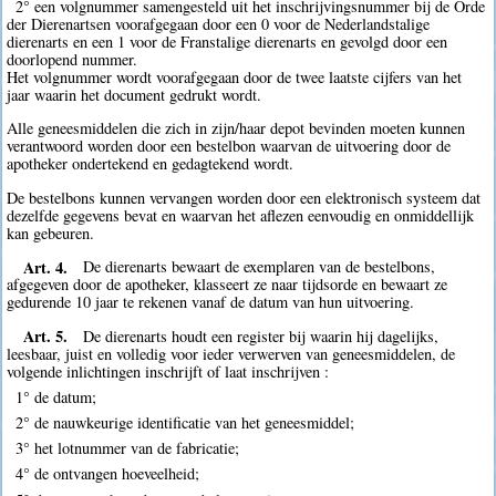
2° een volgnummer samengesteld uit het inschrijvingsnummer bij de Orde
der Dierenartsen voorafgegaan door een 0 voor de Nederlandstalige
dierenarts en een 1 voor de Franstalige dierenarts en gevolgd door een
doorlopend nummer.
Het volgnummer wordt voorafgegaan door de twee laatste cijfers van het
jaar waarin het document gedrukt wordt.
Alle geneesmiddelen die zich in zijn/haar depot bevinden moeten kunnen
verantwoord worden door een bestelbon waarvan de uitvoering door de
apotheker ondertekend en gedagtekend wordt.
De bestelbons kunnen vervangen worden door een elektronisch systeem dat
dezelfde gegevens bevat en waarvan het aflezen eenvoudig en onmiddellijk
kan gebeuren.
Art. 4.
De dierenarts bewaart de exemplaren van de bestelbons,
afgegeven door de apotheker, klasseert ze naar tijdsorde en bewaart ze
gedurende 10 jaar te rekenen vanaf de datum van hun uitvoering.
Art. 5.
De dierenarts houdt een register bij waarin hij dagelijks,
leesbaar, juist en volledig voor ieder verwerven van geneesmiddelen, de
volgende inlichtingen inschrijft of laat inschrijven :
1° de datum;
2° de nauwkeurige identificatie van het geneesmiddel;
3° het lotnummer van de fabricatie;
4° de ontvangen hoeveelheid;