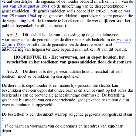
verantwoordelijke : de eigenaar of de houder bedoeld in artikel 1, 3°, van de
wet van 28 augustus 1991
op de uitoefening van de diergeneeskunde; -
wet
geneesmiddelen : de geneesmiddelen zoals bedoeld in artikel 1 van de
van 25 maart 1964
op de geneesmiddelen; - apotheker : iedere persoon die
de vergunning bezit de farmacie te beoefenen en die werkelijk een voor het
publiek toegankelijke officina beheert.
Art. 2.
Dit besluit is niet van toepassing op de gemedicineerde
wet van
voormengsels en de gemedicineerde diervoeders als bedoeld in de
21 juni 1983
betreffende de gemedicineerde dierenvoeders, met
uitzondering van hetgeen ter zake bepaald is in artikel 18 van dit besluit.
HOOFDSTUK II. - Het verwerven, het in depot houden, het
verschaffen en het toedienen van geneesmiddelen door de dierenarts
Art. 3.
De dierenarts die geneesmiddelen houdt, verschaft of zelf
toedient, moet ze betrekken bij een apotheker.
De dierenarts depothouder is een natuurlijk persoon die slechts kan
beschikken over één depot dat ondeelbaar is en zich bevindt op het adres dat
betekend is aan de provinciale geneeskundige commissie. De bestelling
geschiedt bij middel van een ondertekende, gedagtekende bestelbon die in
twee exemplaren is opgesteld.
De bestelbon is een document waarop volgende gegevens voorgedrukt staan
:
1° de naam en voornaam van de dierenarts en het adres van zijn/haar
depot;