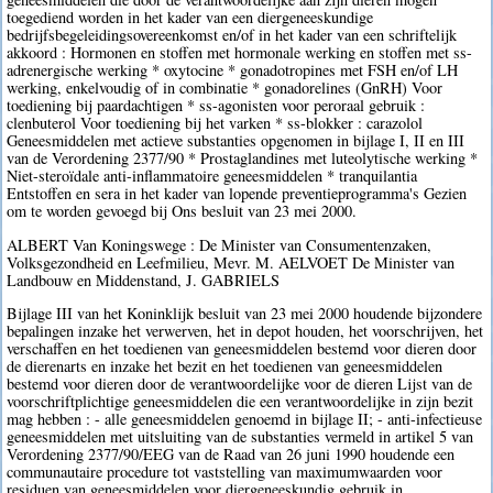
toegediend worden in het kader van een diergeneeskundige
bedrijfsbegeleidingsovereenkomst en/of in het kader van een schriftelijk
akkoord : Hormonen en stoffen met hormonale werking en stoffen met ss-
adrenergische werking * oxytocine * gonadotropines met FSH en/of LH
werking, enkelvoudig of in combinatie * gonadorelines (GnRH) Voor
toediening bij paardachtigen * ss-agonisten voor peroraal gebruik :
clenbuterol Voor toediening bij het varken * ss-blokker : carazolol
Geneesmiddelen met actieve substanties opgenomen in bijlage I, II en III
van de Verordening 2377/90 * Prostaglandines met luteolytische werking *
Niet-steroïdale anti-inflammatoire geneesmiddelen * tranquilantia
Entstoffen en sera in het kader van lopende preventieprogramma's Gezien
om te worden gevoegd bij Ons besluit van 23 mei 2000.
ALBERT Van Koningswege : De Minister van Consumentenzaken,
Volksgezondheid en Leefmilieu, Mevr. M. AELVOET De Minister van
Landbouw en Middenstand, J. GABRIELS
Bijlage III van het Koninklijk besluit van 23 mei 2000 houdende bijzondere
bepalingen inzake het verwerven, het in depot houden, het voorschrijven, het
verschaffen en het toedienen van geneesmiddelen bestemd voor dieren door
de dierenarts en inzake het bezit en het toedienen van geneesmiddelen
bestemd voor dieren door de verantwoordelijke voor de dieren Lijst van de
voorschriftplichtige geneesmiddelen die een verantwoordelijke in zijn bezit
mag hebben : - alle geneesmiddelen genoemd in bijlage II; - anti-infectieuse
geneesmiddelen met uitsluiting van de substanties vermeld in artikel 5 van
Verordening 2377/90/EEG van de Raad van 26 juni 1990 houdende een
communautaire procedure tot vaststelling van maximumwaarden voor
residuen van geneesmiddelen voor diergeneeskundig gebruik in