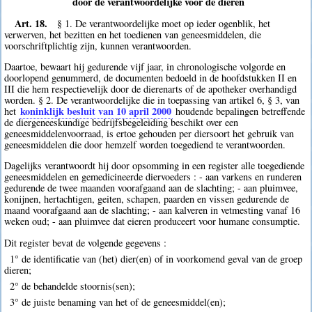
door de verantwoordelijke voor de dieren
Art. 18.
§ 1. De verantwoordelijke moet op ieder ogenblik, het
verwerven, het bezitten en het toedienen van geneesmiddelen, die
voorschriftplichtig zijn, kunnen verantwoorden.
Daartoe, bewaart hij gedurende vijf jaar, in chronologische volgorde en
doorlopend genummerd, de documenten bedoeld in de hoofdstukken II en
III die hem respectievelijk door de dierenarts of de apotheker overhandigd
worden. § 2. De verantwoordelijke die in toepassing van artikel 6, § 3, van
koninklijk besluit van 10 april 2000
het
houdende bepalingen betreffende
de diergeneeskundige bedrijfsbegeleiding beschikt over een
geneesmiddelenvoorraad, is ertoe gehouden per diersoort het gebruik van
geneesmiddelen die door hemzelf worden toegediend te verantwoorden.
Dagelijks verantwoordt hij door opsomming in een register alle toegediende
geneesmiddelen en gemedicineerde diervoeders : - aan varkens en runderen
gedurende de twee maanden voorafgaand aan de slachting; - aan pluimvee,
konijnen, hertachtigen, geiten, schapen, paarden en vissen gedurende de
maand voorafgaand aan de slachting; - aan kalveren in vetmesting vanaf 16
weken oud; - aan pluimvee dat eieren produceert voor humane consumptie.
Dit register bevat de volgende gegevens :
1° de identificatie van (het) dier(en) of in voorkomend geval van de groep
dieren;
2° de behandelde stoornis(sen);
3° de juiste benaming van het of de geneesmiddel(en);