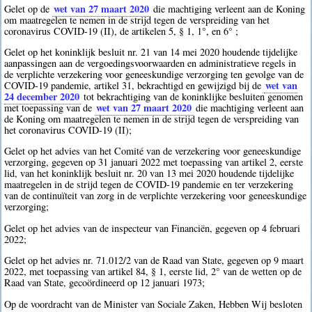
wet van 27 maart 2020
Gelet op de
die machtiging verleent aan de Koning
om maatregelen te nemen in de strijd tegen de verspreiding van het
coronavirus COVID-19 (II), de artikelen 5, § 1, 1°, en 6° ;
Gelet op het koninklijk besluit nr. 21 van 14 mei 2020 houdende tijdelijke
aanpassingen aan de vergoedingsvoorwaarden en administratieve regels in
de verplichte verzekering voor geneeskundige verzorging ten gevolge van de
wet van
COVID-19 pandemie, artikel 31, bekrachtigd en gewijzigd bij de
24 december 2020
tot bekrachtiging van de koninklijke besluiten genomen
wet van 27 maart 2020
met toepassing van de
die machtiging verleent aan
de Koning om maatregelen te nemen in de strijd tegen de verspreiding van
het coronavirus COVID-19 (II);
Gelet op het advies van het Comité van de verzekering voor geneeskundige
verzorging, gegeven op 31 januari 2022 met toepassing van artikel 2, eerste
lid, van het koninklijk besluit nr. 20 van 13 mei 2020 houdende tijdelijke
maatregelen in de strijd tegen de COVID-19 pandemie en ter verzekering
van de continuïteit van zorg in de verplichte verzekering voor geneeskundige
verzorging;
Gelet op het advies van de inspecteur van Financiën, gegeven op 4 februari
2022;
Gelet op het advies nr. 71.012/2 van de Raad van State, gegeven op 9 maart
2022, met toepassing van artikel 84, § 1, eerste lid, 2° van de wetten op de
Raad van State, gecoördineerd op 12 januari 1973;
Op de voordracht van de Minister van Sociale Zaken, Hebben Wij besloten