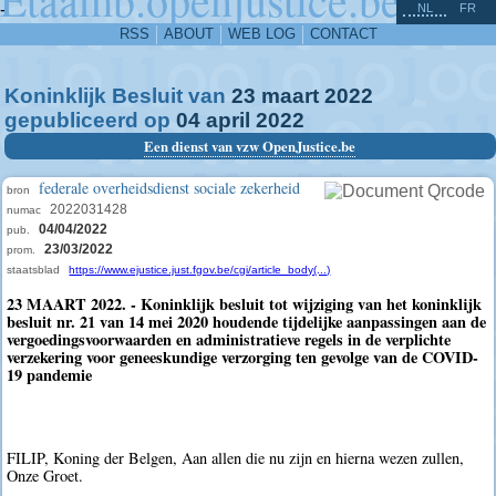
^
-
NL
FR
RSS
ABOUT
WEB LOG
CONTACT
Koninklijk Besluit van
23
maart
2022
gepubliceerd op
04
april
2022
Een dienst van vzw OpenJustice.be
federale overheidsdienst sociale zekerheid
bron
2022031428
numac
04/04/2022
pub.
23/03/2022
prom.
staatsblad
https://www.ejustice.just.fgov.be/cgi/article_body(...)
23 MAART 2022. - Koninklijk besluit tot wijziging van het koninklijk
besluit nr. 21 van 14 mei 2020 houdende tijdelijke aanpassingen aan de
vergoedingsvoorwaarden en administratieve regels in de verplichte
verzekering voor geneeskundige verzorging ten gevolge van de COVID-
19 pandemie
FILIP, Koning der Belgen, Aan allen die nu zijn en hierna wezen zullen,
Onze Groet.