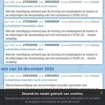
wet
federale
27/03/2020
30/03/2020
2020040937
type
prom.
pub.
numac
bron
overheidsdienst kanselarij van de eerste minister
Wet die machtiging verleent aan de Koning om maatregelen te nemen in
de strijd tegen de verspreiding van het coronavirus COVID-19 (1)
wet
federale
27/03/2020
03/04/2020
2020030524
type
prom.
pub.
numac
bron
overheidsdienst binnenlandse zaken
Wet die machtiging verleent aan de Koning om maatregelen te nemen in
de strijd tegen de verspreiding van het coronavirus COVID-19 . - Duitse
vertaling
wet
federale
27/03/2020
03/04/2020
2020030525
type
prom.
pub.
numac
bron
overheidsdienst binnenlandse zaken
Wet die machtiging verleent aan de Koning om maatregelen te nemen in
de strijd tegen de verspreiding van het coronavirus COVID-19 . - Duitse
vertaling
wet van 24 december 2020
wet
federale
24/12/2020
15/01/2021
2021200012
type
prom.
pub.
numac
bron
overheidsdienst kanselarij van de eerste minister
Wet tot bekrachtiging van de koninklijke besluiten genomen met
toepassing van de wet van 27 maart 2020 die machtiging verleent aan de
x
Koning om maatregelen te nemen in de strijd tegen de verspreiding van
Etaamb.be maakt gebruik van cookies
het coronavirus COVID-19 (1)
Etaamb.be gebruikt cookies om uw taalvoorkeur te onthouden en om beter
te begrijpen hoe etaamb.be gebruikt wordt.