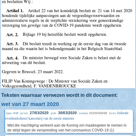
en besluiten Wij :
Artikel 1.
Artikel 22 van het koninklijk besluit nr. 21 van 14 mei 2020
houdende tijdelijke aanpassingen aan de vergoedingsvoorwaarden en
administratieve regels in de verplichte verzekering voor geneeskundige
verzorging ten gevolge van de COVID-19 pandemie wordt opgeheven.
Art. 2.
Bijlage 19 bij hetzelfde besluit wordt opgeheven.
Art. 3.
Dit besluit treedt in werking op de eerste dag van de tweede
maand na die waarin het is bekendgemaakt in het Belgisch Staatsblad.
Art. 4.
De minister bevoegd voor Sociale Zaken is belast met de
uitvoering van dit besluit.
Gegeven te Brussel, 23 maart 2022.
FILIP Van Koningswege : De Minister van Sociale Zaken en
Volksgezondheid, F. VANDENBROUCKE
Teksten waarnaar verwezen wordt in dit document:
wet van 27 maart 2020
wet
federale
27/03/2020
30/03/2020
2020040938
type
prom.
pub.
numac
bron
overheidsdienst kanselarij van de eerste minister
Wet die machtiging verleent aan de Koning om maatregelen te nemen in
de strijd tegen de verspreiding van het coronavirus COVID-19 (1)