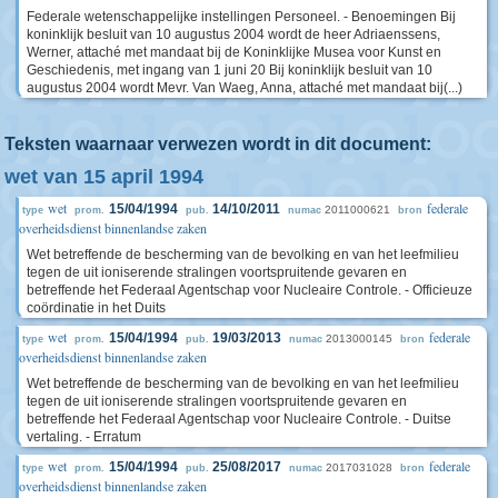
Federale wetenschappelijke instellingen Personeel. - Benoemingen Bij
koninklijk besluit van 10 augustus 2004 wordt de heer Adriaenssens,
Werner, attaché met mandaat bij de Koninklijke Musea voor Kunst en
Geschiedenis, met ingang van 1 juni 20 Bij koninklijk besluit van 10
augustus 2004 wordt Mevr. Van Waeg, Anna, attaché met mandaat bij(...)
Teksten waarnaar verwezen wordt in dit document:
wet van 15 april 1994
wet
federale
15/04/1994
14/10/2011
2011000621
type
prom.
pub.
numac
bron
overheidsdienst binnenlandse zaken
Wet betreffende de bescherming van de bevolking en van het leefmilieu
tegen de uit ioniserende stralingen voortspruitende gevaren en
betreffende het Federaal Agentschap voor Nucleaire Controle. - Officieuze
coördinatie in het Duits
wet
federale
15/04/1994
19/03/2013
2013000145
type
prom.
pub.
numac
bron
overheidsdienst binnenlandse zaken
Wet betreffende de bescherming van de bevolking en van het leefmilieu
tegen de uit ioniserende stralingen voortspruitende gevaren en
betreffende het Federaal Agentschap voor Nucleaire Controle. - Duitse
vertaling. - Erratum
wet
federale
15/04/1994
25/08/2017
2017031028
type
prom.
pub.
numac
bron
overheidsdienst binnenlandse zaken