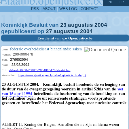
^
-
NL
FR
RSS
ABOUT
WEB LOG
CONTACT
Koninklijk Besluit van
23
augustus
2004
gepubliceerd op
27
augustus
2004
Een dienst van vzw OpenJustice.be
federale overheidsdienst binnenlandse zaken
bron
2004000478
numac
27/08/2004
pub.
23/08/2004
prom.
ELI
eli/besluit/2004/08/23/2004000478/staatsblad
staatsblad
https://www.ejustice.just.fgov.be/cgi/article_body(...)
23 AUGUSTUS 2004. - Koninklijk besluit houdende de verlenging van
de duur van de overgangsregeling voorzien in artikel 52bis van de
wet
van 15 april 1994
betreffende de bescherming van de bevolking en van
het leefmilieu tegen de uit ioniserende stralingen voortspruitende
gevaren en betreffende het Federaal Agentschap voor nucleaire controle
ALBERT II, Koning der Belgen, Aan allen die nu zijn en hierna wezen
zullen, Onze Groet.