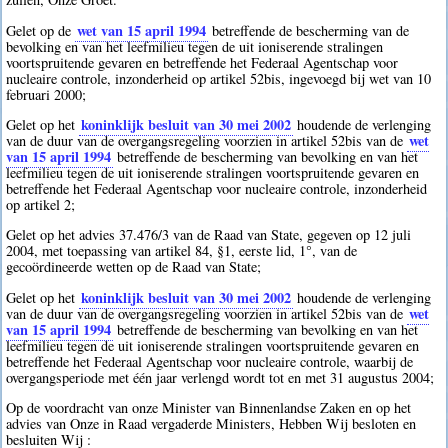
wet van 15 april 1994
Gelet op de
betreffende de bescherming van de
bevolking en van het leefmilieu tegen de uit ioniserende stralingen
voortspruitende gevaren en betreffende het Federaal Agentschap voor
nucleaire controle, inzonderheid op artikel 52bis, ingevoegd bij wet van 10
februari 2000;
koninklijk besluit van 30 mei 2002
Gelet op het
houdende de verlenging
wet
van de duur van de overgangsregeling voorzien in artikel 52bis van de
van 15 april 1994
betreffende de bescherming van bevolking en van het
leefmilieu tegen de uit ioniserende stralingen voortspruitende gevaren en
betreffende het Federaal Agentschap voor nucleaire controle, inzonderheid
op artikel 2;
Gelet op het advies 37.476/3 van de Raad van State, gegeven op 12 juli
2004, met toepassing van artikel 84, §1, eerste lid, 1°, van de
gecoördineerde wetten op de Raad van State;
koninklijk besluit van 30 mei 2002
Gelet op het
houdende de verlenging
wet
van de duur van de overgangsregeling voorzien in artikel 52bis van de
van 15 april 1994
betreffende de bescherming van bevolking en van het
leefmilieu tegen de uit ioniserende stralingen voortspruitende gevaren en
betreffende het Federaal Agentschap voor nucleaire controle, waarbij de
overgangsperiode met één jaar verlengd wordt tot en met 31 augustus 2004;
Op de voordracht van onze Minister van Binnenlandse Zaken en op het
advies van Onze in Raad vergaderde Ministers, Hebben Wij besloten en
besluiten Wij :