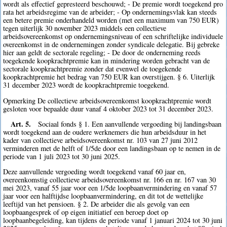
wordt als effectief gepresteerd beschouwd; - De premie wordt toegekend pro
rata het arbeidsregime van de arbeider; - Op ondernemingsvlak kan steeds
een betere premie onderhandeld worden (met een maximum van 750 EUR)
tegen uiterlijk 30 november 2023 middels een collectieve
arbeidsovereenkomst op ondernemingsniveau of een schriftelijke individuele
overeenkomst in de ondernemingen zonder syndicale delegatie. Bij gebreke
hier aan geldt de sectorale regeling; - De door de onderneming reeds
toegekende koopkrachtpremie kan in mindering worden gebracht van de
sectorale koopkrachtpremie zonder dat evenwel de toegekende
koopkrachtpremie het bedrag van 750 EUR kan overstijgen. § 6. Uiterlijk
31 december 2023 wordt de koopkrachtpremie toegekend.
Opmerking De collectieve arbeidsovereenkomst koopkrachtpremie wordt
gesloten voor bepaalde duur vanaf 4 oktober 2023 tot 31 december 2023.
Art. 5.
Sociaal fonds § 1. Een aanvullende vergoeding bij landingsbaan
wordt toegekend aan de oudere werknemers die hun arbeidsduur in het
kader van collectieve arbeidsovereenkomst nr. 103 van 27 juni 2012
verminderen met de helft of 1/5de door een landingsbaan op te nemen in de
periode van 1 juli 2023 tot 30 juni 2025.
Deze aanvullende vergoeding wordt toegekend vanaf 60 jaar en,
overeenkomstig collectieve arbeidsovereenkomst nr. 166 en nr. 167 van 30
mei 2023, vanaf 55 jaar voor een 1/5de loopbaanvermindering en vanaf 57
jaar voor een halftijdse loopbaanvermindering, en dit tot de wettelijke
leeftijd van het pensioen. § 2. De arbeider die als gevolg van een
loopbaangesprek of op eigen initiatief een beroep doet op
loopbaanbegeleiding, kan tijdens de periode vanaf 1 januari 2024 tot 30 juni