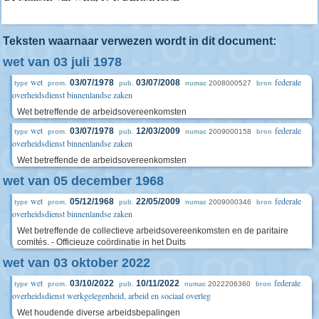
Teksten waarnaar verwezen wordt in dit document:
wet van 03 juli 1978
wet
federale
03/07/1978
03/07/2008
2008000527
type
prom.
pub.
numac
bron
overheidsdienst binnenlandse zaken
Wet betreffende de arbeidsovereenkomsten
wet
federale
03/07/1978
12/03/2009
2009000158
type
prom.
pub.
numac
bron
overheidsdienst binnenlandse zaken
Wet betreffende de arbeidsovereenkomsten
wet van 05 december 1968
wet
federale
05/12/1968
22/05/2009
2009000346
type
prom.
pub.
numac
bron
overheidsdienst binnenlandse zaken
Wet betreffende de collectieve arbeidsovereenkomsten en de paritaire
comités. - Officieuze coördinatie in het Duits
wet van 03 oktober 2022
wet
federale
03/10/2022
10/11/2022
2022206360
type
prom.
pub.
numac
bron
overheidsdienst werkgelegenheid, arbeid en sociaal overleg
Wet houdende diverse arbeidsbepalingen