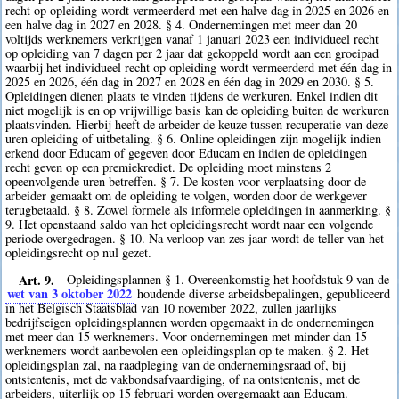
recht op opleiding wordt vermeerderd met een halve dag in 2025 en 2026 en
een halve dag in 2027 en 2028. § 4. Ondernemingen met meer dan 20
voltijds werknemers verkrijgen vanaf 1 januari 2023 een individueel recht
op opleiding van 7 dagen per 2 jaar dat gekoppeld wordt aan een groeipad
waarbij het individueel recht op opleiding wordt vermeerderd met één dag in
2025 en 2026, één dag in 2027 en 2028 en één dag in 2029 en 2030. § 5.
Opleidingen dienen plaats te vinden tijdens de werkuren. Enkel indien dit
niet mogelijk is en op vrijwillige basis kan de opleiding buiten de werkuren
plaatsvinden. Hierbij heeft de arbeider de keuze tussen recuperatie van deze
uren opleiding of uitbetaling. § 6. Online opleidingen zijn mogelijk indien
erkend door Educam of gegeven door Educam en indien de opleidingen
recht geven op een premiekrediet. De opleiding moet minstens 2
opeenvolgende uren betreffen. § 7. De kosten voor verplaatsing door de
arbeider gemaakt om de opleiding te volgen, worden door de werkgever
terugbetaald. § 8. Zowel formele als informele opleidingen in aanmerking. §
9. Het openstaand saldo van het opleidingsrecht wordt naar een volgende
periode overgedragen. § 10. Na verloop van zes jaar wordt de teller van het
opleidingsrecht op nul gezet.
Art. 9.
Opleidingsplannen § 1. Overeenkomstig het hoofdstuk 9 van de
wet van 3 oktober 2022
houdende diverse arbeidsbepalingen, gepubliceerd
in het Belgisch Staatsblad van 10 november 2022, zullen jaarlijks
bedrijfseigen opleidingsplannen worden opgemaakt in de ondernemingen
met meer dan 15 werknemers. Voor ondernemingen met minder dan 15
werknemers wordt aanbevolen een opleidingsplan op te maken. § 2. Het
opleidingsplan zal, na raadpleging van de ondernemingsraad of, bij
ontstentenis, met de vakbondsafvaardiging, of na ontstentenis, met de
arbeiders, uiterlijk op 15 februari worden overgemaakt aan Educam.