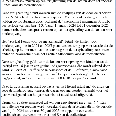
2025 aanspraak maken op een terugbetaling van de kosten door het "Sociaal
Fonds voor de metaalhandel".
Deze terugbetaling stemt overeen met de kostprijs van de door de arbeider
bij de VDAB bestelde loopbaancheque(s). Voor arbeiders die geen recht
hebben op loopbaancheques, bedraagt de tussenkomst maximum 80 EUR
per periode van zes jaar. § 3. Vanaf 1 januari 2024 tot 31 december 2025
kunnen arbeiders aanspraak maken op een terugbetaling van de kosten voor
kinderopvang.
Het "Sociaal Fonds voor de metaalhandel" betaalt de kosten voor
kinderopvang die in 2024 en 2025 plaatsvonden terug op voorwaarde dat de
arbeider, op het moment van de aanvraag van de terugbetaling, ressorteert
onder de bevoegdheid van het Paritair Subcomité voor de metaalhandel.
Deze terugbetaling geldt voor de kosten voor opvang van kinderen tot de
leeftijd van 14 jaar in een gezins- of groepsopvang die wordt erkend door
Kind & Gezin of l'"Office de la Naissance et de l'Enfance", alsook voor
voor- en naschoolse opvang, inclusief kampen, en bedraagt 5 EUR per
dag/per kind, met een maximum van 500 EUR per jaar/per kind.
Deze terugbetaling gebeurt op basis van het fiscaal attest met de uitgaven
voor de kinderopvang waarop de dagen opvang worden vermeld voor het
jaar voorafgaand aan het jaar waarin het attest werd uitgereikt.
Opmerking : deze maatregel zal worden geëvalueerd na 2 jaar. § 4. Een
aanvullende vergoeding wordt toegekend aan de arbeiders die in de periode
van 1 juli 2024 tot en met 30 juni 2025 instappen in een zachte
landingsbaan, overeenkomstig artikel 8 van de collectieve