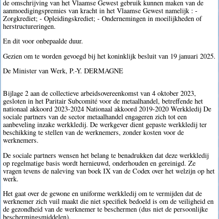
de omschrijving van het Vlaamse Gewest gebruik kunnen maken van de
aanmoedigingspremies van kracht in het Vlaamse Gewest namelijk : -
Zorgkrediet; - Opleidingskrediet; - Ondernemingen in moeilijkheden of
herstructureringen.
En dit voor onbepaalde duur.
Gezien om te worden gevoegd bij het koninklijk besluit van 19 januari 2025.
De Minister van Werk, P.-Y. DERMAGNE
Bijlage 2 aan de collectieve arbeidsovereenkomst van 4 oktober 2023,
gesloten in het Paritair Subcomité voor de metaalhandel, betreffende het
nationaal akkoord 2023-2024 Nationaal akkoord 2019-2020 Werkkledij De
sociale partners van de sector metaalhandel engageren zich tot een
aanbeveling inzake werkkledij. De werkgever dient gepaste werkkledij ter
beschikking te stellen van de werknemers, zonder kosten voor de
werknemers.
De sociale partners wensen het belang te benadrukken dat deze werkkledij
op regelmatige basis wordt hernieuwd, onderhouden en gereinigd. Ze
vragen tevens de naleving van boek IX van de Codex over het welzijn op het
werk.
Het gaat over de gewone en uniforme werkkledij om te vermijden dat de
werknemer zich vuil maakt die niet specifiek bedoeld is om de veiligheid en
de gezondheid van de werknemer te beschermen (dus niet de persoonlijke
beschermingsmiddelen).