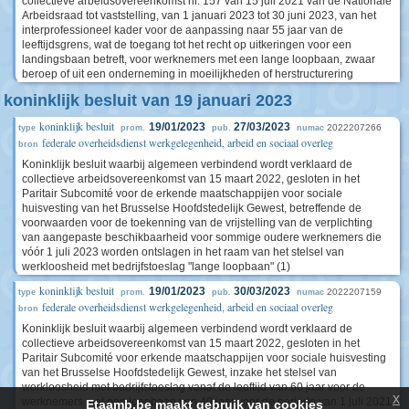
collectieve arbeidsovereenkomst nr. 157 van 15 juli 2021 van de Nationale
Arbeidsraad tot vaststelling, van 1 januari 2023 tot 30 juni 2023, van het
interprofessioneel kader voor de aanpassing naar 55 jaar van de
leeftijdsgrens, wat de toegang tot het recht op uitkeringen voor een
landingsbaan betreft, voor werknemers met een lange loopbaan, zwaar
beroep of uit een onderneming in moeilijkheden of herstructurering
koninklijk besluit van 19 januari 2023
koninklijk besluit
19/01/2023
27/03/2023
2022207266
type
prom.
pub.
numac
federale overheidsdienst werkgelegenheid, arbeid en sociaal overleg
bron
Koninklijk besluit waarbij algemeen verbindend wordt verklaard de
collectieve arbeidsovereenkomst van 15 maart 2022, gesloten in het
Paritair Subcomité voor de erkende maatschappijen voor sociale
huisvesting van het Brusselse Hoofdstedelijk Gewest, betreffende de
voorwaarden voor de toekenning van de vrijstelling van de verplichting
van aangepaste beschikbaarheid voor sommige oudere werknemers die
vóór 1 juli 2023 worden ontslagen in het raam van het stelsel van
werkloosheid met bedrijfstoeslag "lange loopbaan" (1)
koninklijk besluit
19/01/2023
30/03/2023
2022207159
type
prom.
pub.
numac
federale overheidsdienst werkgelegenheid, arbeid en sociaal overleg
bron
Koninklijk besluit waarbij algemeen verbindend wordt verklaard de
collectieve arbeidsovereenkomst van 15 maart 2022, gesloten in het
Paritair Subcomité voor erkende maatschappijen voor sociale huisvesting
van het Brusselse Hoofdstedelijk Gewest, inzake het stelsel van
werkloosheid met bedrijfstoeslag vanaf de leeftijd van 60 jaar voor de
x
werknemers met een loopbaan van 40 jaar voor de periode van 1 juli 2021
Etaamb.be maakt gebruik van cookies