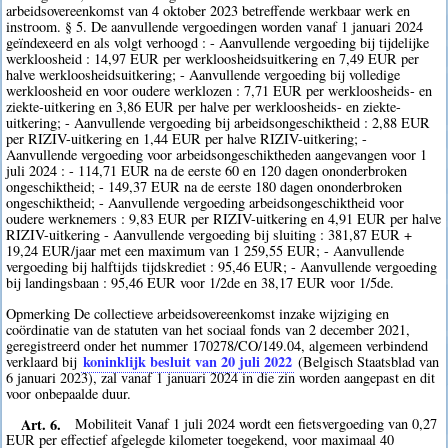
arbeidsovereenkomst van 4 oktober 2023 betreffende werkbaar werk en
instroom. § 5. De aanvullende vergoedingen worden vanaf 1 januari 2024
geïndexeerd en als volgt verhoogd : - Aanvullende vergoeding bij tijdelijke
werkloosheid : 14,97 EUR per werkloosheidsuitkering en 7,49 EUR per
halve werkloosheidsuitkering; - Aanvullende vergoeding bij volledige
werkloosheid en voor oudere werklozen : 7,71 EUR per werkloosheids- en
ziekte-uitkering en 3,86 EUR per halve per werkloosheids- en ziekte-
uitkering; - Aanvullende vergoeding bij arbeidsongeschiktheid : 2,88 EUR
per RIZIV-uitkering en 1,44 EUR per halve RIZIV-uitkering; -
Aanvullende vergoeding voor arbeidsongeschiktheden aangevangen voor 1
juli 2024 : - 114,71 EUR na de eerste 60 en 120 dagen ononderbroken
ongeschiktheid; - 149,37 EUR na de eerste 180 dagen ononderbroken
ongeschiktheid; - Aanvullende vergoeding arbeidsongeschiktheid voor
oudere werknemers : 9,83 EUR per RIZIV-uitkering en 4,91 EUR per halve
RIZIV-uitkering - Aanvullende vergoeding bij sluiting : 381,87 EUR +
19,24 EUR/jaar met een maximum van 1 259,55 EUR; - Aanvullende
vergoeding bij halftijds tijdskrediet : 95,46 EUR; - Aanvullende vergoeding
bij landingsbaan : 95,46 EUR voor 1/2de en 38,17 EUR voor 1/5de.
Opmerking De collectieve arbeidsovereenkomst inzake wijziging en
coördinatie van de statuten van het sociaal fonds van 2 december 2021,
geregistreerd onder het nummer 170278/CO/149.04, algemeen verbindend
koninklijk besluit van 20 juli 2022
verklaard bij
(Belgisch Staatsblad van
6 januari 2023), zal vanaf 1 januari 2024 in die zin worden aangepast en dit
voor onbepaalde duur.
Art. 6.
Mobiliteit Vanaf 1 juli 2024 wordt een fietsvergoeding van 0,27
EUR per effectief afgelegde kilometer toegekend, voor maximaal 40