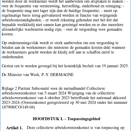
worden door de werknemer wordt het aanbevolen om afspraken te maken : -
over de frequentie van vernieuwing, herstelling, onderhoud en reiniging; -
de frequentie mag niet lager zijn dan de huidige frequentie; - moet op
regelmatige basis terug geëvalueerd worden in functie van wijzigende
arbeidsomstandigheden; - er wordt rekening gehouden met het feit dat
bepaalde werkkledij niet samen kan gereinigd worden en er dus meerdere
afzonderlijke wasbeurten nodig zijn; - over de vergoeding voor gemaakte
kosten.
Op ondernemingsvlak wordt er sterk aanbevolen om een vergoeding te
betalen aan de werknemers die minstens de gemaakte kosten dekt wanneer
de werknemers geacht worden de kledij zelf aan te schaffen en/of te
onderhouden.
Gezien om te worden gevoegd bij het koninklijk besluit van 19 januari 2025.
De Minister van Werk, P.-Y. DERMAGNE
Bijlage 2 Paritair Subcomité voor de metaalhandel Collectieve
arbeidsovereenkomst van 5 maart 2024 Wijziging van de collectieve
arbeidsovereenkomst van 4 oktober 2023 betreffende het nationaal akkoord
2023-2024 (Overeenkomst geregistreerd op 30 mei 2024 onder het nummer
187908/CO/149.04)
HOOFDSTUK I. - Toepassingsgebied
Artikel 1.
Deze collectieve arbeidsovereenkomst is van toepassing op