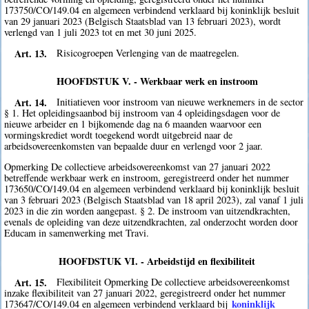
173750/CO/149.04 en algemeen verbindend verklaard bij koninklijk besluit
van 29 januari 2023 (Belgisch Staatsblad van 13 februari 2023), wordt
verlengd van 1 juli 2023 tot en met 30 juni 2025.
Art. 13.
Risicogroepen Verlenging van de maatregelen.
HOOFDSTUK V. - Werkbaar werk en instroom
Art. 14.
Initiatieven voor instroom van nieuwe werknemers in de sector
§ 1. Het opleidingsaanbod bij instroom van 4 opleidingsdagen voor de
nieuwe arbeider en 1 bijkomende dag na 6 maanden waarvoor een
vormingskrediet wordt toegekend wordt uitgebreid naar de
arbeidsovereenkomsten van bepaalde duur en verlengd voor 2 jaar.
Opmerking De collectieve arbeidsovereenkomst van 27 januari 2022
betreffende werkbaar werk en instroom, geregistreerd onder het nummer
173650/CO/149.04 en algemeen verbindend verklaard bij koninklijk besluit
van 3 februari 2023 (Belgisch Staatsblad van 18 april 2023), zal vanaf 1 juli
2023 in die zin worden aangepast. § 2. De instroom van uitzendkrachten,
evenals de opleiding van deze uitzendkrachten, zal onderzocht worden door
Educam in samenwerking met Travi.
HOOFDSTUK VI. - Arbeidstijd en flexibiliteit
Art. 15.
Flexibiliteit Opmerking De collectieve arbeidsovereenkomst
inzake flexibiliteit van 27 januari 2022, geregistreerd onder het nummer
koninklijk
173647/CO/149.04 en algemeen verbindend verklaard bij