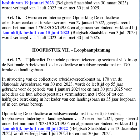
besluit van 19 januari 2023
(Belgisch Staatsblad van 30 maart 2023)
wordt verlengd van 1 juli 2023 tot en met 30 juni 2025.
Art. 16.
Overuren en interne grens Opmerking De collectieve
arbeidsovereenkomst inzake overuren van 27 januari 2022, geregistreerd
onder het nummer 173648/CO/149.04 en algemeen verbindend verklaard bij
koninklijk besluit van 15 juni 2023
(Belgisch Staatsblad van 3 juli 2023)
wordt verlengd van 1 juli 2023 tot en met 30 juni 2025.
HOOFDSTUK VII. - Loopbaanplanning
Art. 17.
Tijdkrediet De sociale partners tekenen op sectoraal vlak in op
de Nationale Arbeidsraad-kader collectieve arbeidsovereenkomst nr. 170
inzake de landingsbaan.
In uitvoering van de collectieve arbeidsovereenkomst nr. 170 van de
Nationale Arbeidsraad van 30 mei 2023, wordt de leeftijd op 55 jaar
gebracht voor de periode van 1 januari 2024 tot en met 30 juni 2025 voor
arbeiders die hun arbeidsprestaties verminderen met 1/5de of tot een
halftijdse betrekking in het kader van een landingsbaan na 35 jaar loopbaan
of in een zwaar beroep.
Opmerking De collectieve arbeidsovereenkomst inzake tijdskrediet,
loopbaanvermindering en landingsbanen van 2 december 2021, geregistreerd
onder het nummer 170281/CO/149.04 en algemeen verbindend verklaard bij
koninklijk besluit van 30 juli 2022
(Belgisch Staatsblad van 13 december
2022) wordt verlengd van 1 juli 2023 tot en met 30 juni 2025.