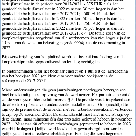
bedrijfsresultaat in de periode over 2017-2021; - 375 EUR : als het
gemiddelde bedrijfsresultaat in 2022 minstens 30 pct. hoger is dan het
gemiddelde bedrijfsresultaat over 2017-2021; - 500 EUR : als het
gemiddelde bedrijfsresultaat in 2022 minstens 50 pct. hoger is dan het
gemiddelde bedrijfsresultaat over 2017-2021; - 750 EUR : als het
gemiddelde bedrijfsresultaat in 2022 minstens 75 pct. hoger is dan het
gemiddelde bedrijfsresultaat over 2017-2021. § 4. De totale kost van de
koopkrachtpremies toegekend aan alle werknemers kan niet hoger zijn dan
15 pct. van de winst na belastingen (code 9904) van de onderneming in
2022.
Bij overschrijding van het plafond wordt het beschikbare bedrag van de
koopkrachtpremies geproratiseerd onder de gerechtigden.
In ondernemingen waar het boekjaar eindigt op 1 juli telt de jaarrekening
van het boekjaar 2022 (en idem dito voor andere boekjaren in de
referteperiode 2017-2021).
Micro-ondernemingen die geen jaarrekeningen neerleggen bezorgen een
boekhoudkundig attest op vraag van de werknemer. Het paritair subcomité
zal de werkgevers hiertoe informeren. § 5. De premie wordt toegekend aan
de arbeiders op basis van onderstaande modaliteiten : - Om gerechtigd te
zijn op de premie dient de arbeider met een arbeidsovereenkomst verbonden
te zijn op 30 november 2023. De uitzendkracht moet niet in dienst zijn op
deze datum, maar minstens één dag prestaties geleverd hebben in november
2023; - Minstens 60 effectieve arbeidsdagen gepresteerd te hebben in 2023
waarbij de dagen tijdelijke werkloosheid en gewaarborgd loon worden
gelijkgesteld met effectieve arbeidsdagen. Een dag die werd begonnen,