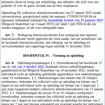
kilometer (heen en terug) per arbeidsdag, aan arbeiders die zich voor een
gedeelte of voor de ganse afstand met de fiets verplaatsen.
Opmerking De collectieve arbeidsovereenkomst van 27 januari 2022 inzake
vervoerskosten, geregistreerd onder het nummer 173503/CO/149.04 en
koninklijk besluit van 19 januari 2023
algemeen verbindend verklaard bij
(Belgisch Staatsblad van 3 maart 2023) zal vanaf 1 juli 2024 in die zin
worden aangepast, en dit voor onbepaalde duur.
Art. 7.
Werkgroep functieclassificatie Een werkgroep met experten
functieclassificatie wordt opgericht die werk maakt van een actualisatie van
de bestaande functieclassificatie, met inbegrip van de opleiding tot
servicetechnieker met rapportage tegen uiterlijk 31 december 2024.
HOOFDSTUK IV. - Vorming en opleiding
Art. 8.
Opleidingsinspanningen § 1. Overeenkomstig het hoofdstuk 12
wet van 3 oktober 2022
van de
houdende diverse arbeidsbepalingen,
gepubliceerd in het Belgisch Staatsblad van 10 november 2022, wordt het
individueel recht op opleiding geleidelijk opgetrokken voor ondernemingen
vanaf 10 werknemers. § 2. Ondernemingen met minder dan 10 voltijdse
werknemers, behouden het collectief recht op opleiding ten belope van 5
dagen en een individueel recht op opleiding ten belope van 2 dagen per 2
jaar zoals toegekend middels collectieve arbeidsovereenkomst van 27 januari
2022. § 3. Ondernemingen die tussen 10 en 19 voltijdse werknemers
tewerkstellen, behouden eveneens het collectief recht op opleiding ten
belope van 5 dagen en een individueel recht op opleiding ten belope van 2
dagen per 2 jaar met hieraan gekoppeld een groeipad waarbij het individueel