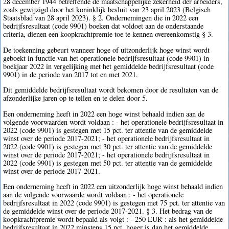
28 december 1944 betreffende de maatschappelijke zekerheid der arbeiders,
zoals gewijzigd door het koninklijk besluit van 23 april 2023 (Belgisch
Staatsblad van 28 april 2023). § 2. Ondernemingen die in 2022 een
bedrijfsresultaat (code 9901) boeken dat voldoet aan de onderstaande
criteria, dienen een koopkrachtpremie toe te kennen overeenkomstig § 3.
De toekenning gebeurt wanneer hoge of uitzonderlijk hoge winst wordt
geboekt in functie van het operationele bedrijfsresultaat (code 9901) in
boekjaar 2022 in vergelijking met het gemiddelde bedrijfsresultaat (code
9901) in de periode van 2017 tot en met 2021.
Dit gemiddelde bedrijfsresultaat wordt bekomen door de resultaten van de
afzonderlijke jaren op te tellen en te delen door 5.
Een onderneming heeft in 2022 een hoge winst behaald indien aan de
volgende voorwaarden wordt voldaan : - het operationele bedrijfsresultaat in
2022 (code 9901) is gestegen met 15 pct. ter attentie van de gemiddelde
winst over de periode 2017-2021; - het operationele bedrijfsresultaat in
2022 (code 9901) is gestegen met 30 pct. ter attentie van de gemiddelde
winst over de periode 2017-2021; - het operationele bedrijfsresultaat in
2022 (code 9901) is gestegen met 50 pct. ter attentie van de gemiddelde
winst over de periode 2017-2021.
Een onderneming heeft in 2022 een uitzonderlijk hoge winst behaald indien
aan de volgende voorwaarde wordt voldaan : - het operationele
bedrijfsresultaat in 2022 (code 9901) is gestegen met 75 pct. ter attentie van
de gemiddelde winst over de periode 2017-2021. § 3. Het bedrag van de
koopkrachtpremie wordt bepaald als volgt : - 250 EUR : als het gemiddelde
bedrijfsresultaat in 2022 minstens 15 pct. hoger is dan het gemiddelde