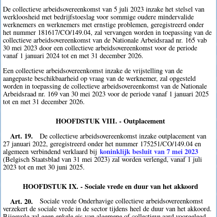
De collectieve arbeidsovereenkomst van 5 juli 2023 inzake het stelsel van
werkloosheid met bedrijfstoeslag voor sommige oudere mindervalide
werknemers en werknemers met ernstige problemen, geregistreerd onder
het nummer 181617/CO/149.04, zal vervangen worden in toepassing van de
collectieve arbeidsovereenkomst van de Nationale Arbeidsraad nr. 165 vab
30 mei 2023 door een collectieve arbeidsovereenkomst voor de periode
vanaf 1 januari 2024 tot en met 31 december 2026.
Een collectieve arbeidsovereenkomst inzake de vrijstelling van de
aangepaste beschikbaarheid op vraag van de werknemer, zal opgesteld
worden in toepassing de collectieve arbeidsovereenkomst van de Nationale
Arbeidsraad nr. 169 van 30 mei 2023 voor de periode vanaf 1 januari 2025
tot en met 31 december 2026.
HOOFDSTUK VIII. - Outplacement
Art. 19.
De collectieve arbeidsovereenkomst inzake outplacement van
27 januari 2022, geregistreerd onder het nummer 175251/CO/149.04 en
koninklijk besluit van 7 mei 2023
algemeen verbindend verklaard bij
(Belgisch Staatsblad van 31 mei 2023) zal worden verlengd, vanaf 1 juli
2023 tot en met 30 juni 2025.
HOOFDSTUK IX. - Sociale vrede en duur van het akkoord
Art. 20.
Sociale vrede Onderhavige collectieve arbeidsovereenkomst
verzekert de sociale vrede in de sector tijdens heel de duur van het akkoord.
Bijgevolg zal geen enkele eis van algemene of collectieve aard voorgelegd