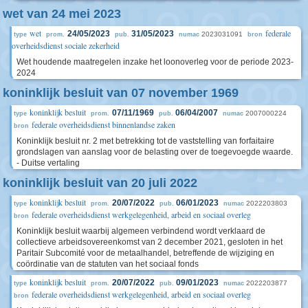
wet van 24 mei 2023
wet
federale
24/05/2023
31/05/2023
2023031091
type
prom.
pub.
numac
bron
overheidsdienst sociale zekerheid
Wet houdende maatregelen inzake het loonoverleg voor de periode 2023-
2024
koninklijk besluit van 07 november 1969
koninklijk besluit
07/11/1969
06/04/2007
2007000224
type
prom.
pub.
numac
federale overheidsdienst binnenlandse zaken
bron
Koninklijk besluit nr. 2 met betrekking tot de vaststelling van forfaitaire
grondslagen van aanslag voor de belasting over de toegevoegde waarde.
- Duitse vertaling
koninklijk besluit van 20 juli 2022
koninklijk besluit
20/07/2022
06/01/2023
2022203803
type
prom.
pub.
numac
federale overheidsdienst werkgelegenheid, arbeid en sociaal overleg
bron
Koninklijk besluit waarbij algemeen verbindend wordt verklaard de
collectieve arbeidsovereenkomst van 2 december 2021, gesloten in het
Paritair Subcomité voor de metaalhandel, betreffende de wijziging en
coördinatie van de statuten van het sociaal fonds
koninklijk besluit
20/07/2022
09/01/2023
2022203877
type
prom.
pub.
numac
federale overheidsdienst werkgelegenheid, arbeid en sociaal overleg
bron