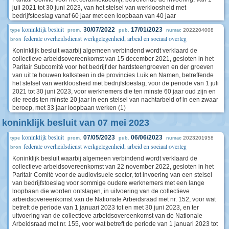
juli 2021 tot 30 juni 2023, van het stelsel van werkloosheid met
bedrijfstoeslag vanaf 60 jaar met een loopbaan van 40 jaar
koninklijk besluit
30/07/2022
17/01/2023
2022204008
type
prom.
pub.
numac
federale overheidsdienst werkgelegenheid, arbeid en sociaal overleg
bron
Koninklijk besluit waarbij algemeen verbindend wordt verklaard de
collectieve arbeidsovereenkomst van 15 december 2021, gesloten in het
Paritair Subcomité voor het bedrijf der hardsteengroeven en der groeven
van uit te houwen kalksteen in de provincies Luik en Namen, betreffende
het stelsel van werkloosheid met bedrijfstoeslag, voor de periode van 1 juli
2021 tot 30 juni 2023, voor werknemers die ten minste 60 jaar oud zijn en
die reeds ten minste 20 jaar in een stelsel van nachtarbeid of in een zwaar
beroep, met 33 jaar loopbaan werken (1)
koninklijk besluit van 07 mei 2023
koninklijk besluit
07/05/2023
06/06/2023
2023201958
type
prom.
pub.
numac
federale overheidsdienst werkgelegenheid, arbeid en sociaal overleg
bron
Koninklijk besluit waarbij algemeen verbindend wordt verklaard de
collectieve arbeidsovereenkomst van 22 november 2022, gesloten in het
Paritair Comité voor de audiovisuele sector, tot invoering van een stelsel
van bedrijfstoeslag voor sommige oudere werknemers met een lange
loopbaan die worden ontslagen, in uitvoering van de collectieve
arbeidsovereenkomst van de Nationale Arbeidsraad met nr. 152, voor wat
betreft de periode van 1 januari 2023 tot en met 30 juni 2023, en ter
uitvoering van de collectieve arbeidsovereenkomst van de Nationale
Arbeidsraad met nr. 155, voor wat betreft de periode van 1 januari 2023 tot