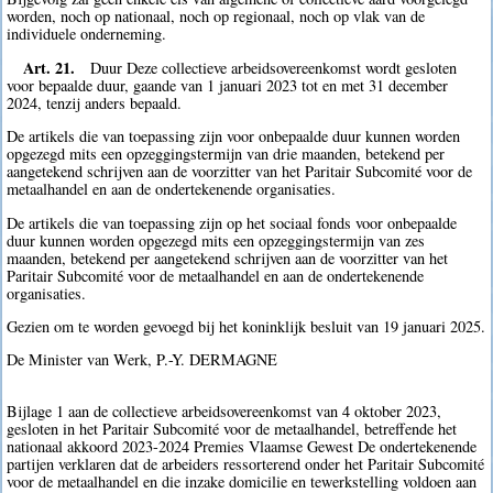
worden, noch op nationaal, noch op regionaal, noch op vlak van de
individuele onderneming.
Art. 21.
Duur Deze collectieve arbeidsovereenkomst wordt gesloten
voor bepaalde duur, gaande van 1 januari 2023 tot en met 31 december
2024, tenzij anders bepaald.
De artikels die van toepassing zijn voor onbepaalde duur kunnen worden
opgezegd mits een opzeggingstermijn van drie maanden, betekend per
aangetekend schrijven aan de voorzitter van het Paritair Subcomité voor de
metaalhandel en aan de ondertekenende organisaties.
De artikels die van toepassing zijn op het sociaal fonds voor onbepaalde
duur kunnen worden opgezegd mits een opzeggingstermijn van zes
maanden, betekend per aangetekend schrijven aan de voorzitter van het
Paritair Subcomité voor de metaalhandel en aan de ondertekenende
organisaties.
Gezien om te worden gevoegd bij het koninklijk besluit van 19 januari 2025.
De Minister van Werk, P.-Y. DERMAGNE
Bijlage 1 aan de collectieve arbeidsovereenkomst van 4 oktober 2023,
gesloten in het Paritair Subcomité voor de metaalhandel, betreffende het
nationaal akkoord 2023-2024 Premies Vlaamse Gewest De ondertekenende
partijen verklaren dat de arbeiders ressorterend onder het Paritair Subcomité
voor de metaalhandel en die inzake domicilie en tewerkstelling voldoen aan