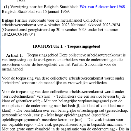
Wet van 5 december 1968
(1) Verwijzing naar het Belgisch Staatsblad:
,
Belgisch Staatsblad van 15 januari 1969.
Bijlage Paritair Subcomité voor de metaalhandel Collectieve
arbeidsovereenkomst van 4 oktober 2023 Nationaal akkoord 2023-2024
(Overeenkomst geregistreerd op 30 november 2023 onder het nummer
184233/CO/149.04)
HOOFDSTUK I. - Toepassingsgebied
Artikel 1.
Toepassingsgebied Deze collectieve arbeidsovereenkomst is
van toepassing op de werkgevers en arbeiders van de ondernemingen die
ressorteren onder de bevoegdheid van het Paritair Subcomité voor de
metaalhandel.
Voor de toepassing van deze collectieve arbeidsovereenkomst wordt onder
"arbeiders" verstaan : de mannelijke en vrouwelijke werklieden.
Voor de toepassing van deze collectieve arbeidsovereenkomst wordt onder
"servicetechniekers" verstaan : - Techniekers die een service leveren bij de
klant of gebruiker zelf; - Met een belangrijke verplaatsingsgraad (van de
woonplaats of de onderneming naar het bedrijf, de klant of van klant naar
klant); - Die beschikken over een belangrijke uitrustingsgraad (gereedschap,
persoonlijke tools, enz.); - Met hoge opleidingsgraad (specifieke
opleidingsprogramma's meerdere keren per jaar); - Die vaak instaan voor
een bepaalde regio; - Die vaak gespecialiseerd zijn in bepaalde machines; -
Met een grote onmisbaarheid in de organisatie van de onderneming; - Die in