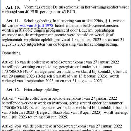
Art. 10.
Vormingskrediet De tussenkomst in het vormingskrediet wordt
verhoogd van 40 EUR per dag naar 45 EUR.
Art. 11.
Scholingsbeding In uitvoering van artikel 22bis, § 1, tweede
wet van 3 juli 1978
lid van de
betreffende de arbeidsovereenkomsten,
worden gratis opleidingen georganiseerd door Educam, opleidingen
waarvoor aan de werkgever een premie werd betaald en wettelijk of
reglementair verplichte opleidingen vanaf 1 september 2023 tot en met 31
augustus 2025 uitgesloten van de toepassing van het scholingsbeding.
Opmerking
Artikel 16 van de collectieve arbeidsovereenkomst van 27 januari 2022
betreffende vorming en opleiding, geregistreerd onder het nummer
173750/CO/149.04 en algemeen verbindend verklaard bij koninklijk besluit
van 29 januari 2023 (Belgisch Staatsblad van 13 februari 2023), wordt
verlengd van 1 september 2023 tot en met 31 augustus 2025.
Art. 12.
Peterschapsopleiding
Artikel 4 van de collectieve arbeidsovereenkomst van 27 januari 2022
betreffende werkbaar werk en instroom, geregistreerd onder het nummer
173650/CO/149.04 en algemeen verbindend verklaard bij koninklijk besluit
van 3 februari 2023 (Belgisch Staatsblad van 18 april 2023), wordt verlengd
van 1 juli 2023 tot en met 30 juni 2025.
Artikel 9bis van de collectieve arbeidsovereenkomst van 27 januari 2022
betreffende vorming en opleiding, geregistreerd onder het nummer