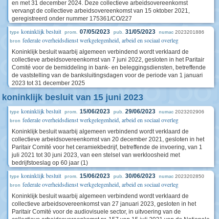
en met 31 december 2024. Deze collectieve arbeidsovereenkomst
vervangt de collectieve arbeidsovereenkomst van 15 oktober 2021,
geregistreerd onder nummer 175361/CO/227
koninklijk besluit
07/05/2023
31/05/2023
2023201886
type
prom.
pub.
numac
federale overheidsdienst werkgelegenheid, arbeid en sociaal overleg
bron
Koninklijk besluit waarbij algemeen verbindend wordt verklaard de
collectieve arbeidsovereenkomst van 7 juni 2022, gesloten in het Paritair
Comité voor de bemiddeling in bank- en beleggingsdiensten, betreffende
de vaststelling van de banksluitingsdagen voor de periode van 1 januari
2023 tot 31 december 2025
koninklijk besluit van 15 juni 2023
koninklijk besluit
15/06/2023
29/06/2023
2023202906
type
prom.
pub.
numac
federale overheidsdienst werkgelegenheid, arbeid en sociaal overleg
bron
Koninklijk besluit waarbij algemeen verbindend wordt verklaard de
collectieve arbeidsovereenkomst van 20 december 2021, gesloten in het
Paritair Comité voor het ceramiekbedrijf, betreffende de invoering, van 1
juli 2021 tot 30 juni 2023, van een stelsel van werkloosheid met
bedrijfstoeslag op 60 jaar (1)
koninklijk besluit
15/06/2023
30/06/2023
2023202850
type
prom.
pub.
numac
federale overheidsdienst werkgelegenheid, arbeid en sociaal overleg
bron
Koninklijk besluit waarbij algemeen verbindend wordt verklaard de
collectieve arbeidsovereenkomst van 27 januari 2023, gesloten in het
Paritair Comité voor de audiovisuele sector, in uitvoering van de