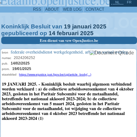
^
-
NL
FR
RSS
ABOUT
WEB LOG
CONTACT
Koninklijk Besluit van
19
januari
2025
gepubliceerd op
14
februari
2025
Een dienst van vzw OpenJustice.be
federale overheidsdienst werkgelegenheid, arbeid en sociaal overleg
bron
2024206252
numac
14/02/2025
pub.
19/01/2025
prom.
staatsblad
https://www.ejustice.just.fgov.be/cgi/article_body(...)
19 JANUARI 2025. - Koninklijk besluit waarbij algemeen verbindend
worden verklaard : a) de collectieve arbeidsovereenkomst van 4 oktober
2023, gesloten in het Paritair Subcomité voor de metaalhandel,
betreffende het nationaal akkoord 2023-2024; b) de collectieve
arbeidsovereenkomst van 5 maart 2024, gesloten in het Paritair
Subcomité voor de metaalhandel, tot wijziging van de collectieve
arbeidsovereenkomst van 4 oktober 2023 betreffende het nationaal
akkoord 2023-2024 (1)