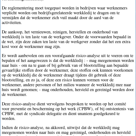
De reglementering moet toegepast worden in bedrijven waar werknemers
verplicht worden om bedrijfsgerelateerde werkkledij te dragen om te
vermijden dat de werknemer zich vuil maakt door de aard van de
activiteiten.
De aankoop, het vernieuwen, reinigen, herstellen en onderhoud van
werkkledij is ten laste van de werkgever. Onder de voorwaarden bepaald in
de wet, zijn deze zaken ten laste van de werkgever zonder dat het een extra
kost voor de werknemer mag zijn.
Er wordt aanbevolen om een voorafgaande risico-analyse uit te voeren om te
bepalen of het aangewezen is dat de werkkledij : - mag meegenomen worden
naar huis - om na te gaan of bij gebruik van of blootstelling aan bepaalde
gevaarlijke stoffen door de werknemer, deze stoffen ook kunnen voorkomen
op de werkkledij die de werknemer draagt tijdens dit gebruik of deze
blootstelling, en zo ja, of deze een risico kunnen vormen voor de
werknemer, andere personen of het milieu wanneer de werkkledij mee naar
huis wordt genomen; - mag onderhouden, hersteld en gereinigd worden door
de werknemer.
Deze risico-analyse dient vervolgens besproken te worden op het comité
voor preventie en bescherming op het werk (CPBW), of bij ontstentenis van
CPBW, met de syndicale delegatie en dient unaniem goedgekeurd te
worden.
Indien de risico-analyse, na akkoord, uitwijst dat de werkkledij mag
meegenomen worden naar huis en mag gereinigd, onderhouden en hersteld