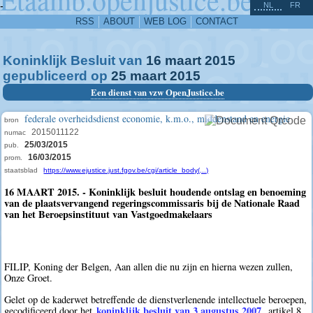
^
-
NL
FR
RSS
ABOUT
WEB LOG
CONTACT
Koninklijk Besluit van
16
maart
2015
gepubliceerd op
25
maart
2015
Een dienst van vzw OpenJustice.be
federale overheidsdienst economie, k.m.o., middenstand en energie
bron
2015011122
numac
25/03/2015
pub.
16/03/2015
prom.
staatsblad
https://www.ejustice.just.fgov.be/cgi/article_body(...)
16 MAART 2015. - Koninklijk besluit houdende ontslag en benoeming
van de plaatsvervangend regeringscommissaris bij de Nationale Raad
van het Beroepsinstituut van Vastgoedmakelaars
FILIP, Koning der Belgen, Aan allen die nu zijn en hierna wezen zullen,
Onze Groet.
Gelet op de kaderwet betreffende de dienstverlenende intellectuele beroepen,
koninklijk besluit van 3 augustus 2007
gecodificeerd door het
, artikel 8,