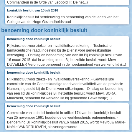
Commandeur in de Orde van Leopold II : De he(...)
koninklijk besluit van 10 juli 2016
Koninklijk besluit tot hernieuwing en benoeming van de leden van het
College van de Hoge Gezondheidsraad
benoeming door koninklijk besluit
benoeming door koninklijk besluit
Rijksinstituut voor ziekte- en invaliditeitsverzekering. - Technische
farmaceutische raad, ingesteld bij de Dienst voor geneeskundige
verzorging. - Ontslag en benoeming van een lid Bij koninklijk besluit van
16 maart 2015, dat in werking treedt Bij hetzelfde besluit, wordt Mevr.
DUVEILLER Véronique benoemd in de hoedanigheid van werkend lid i(...)
benoeming door koninklijk besluit
Rijksinstituut voor ziekte- en invaliditeitsverzekering. - Gewestelijke
commissie van de Geneeskundige raad voor invaliditeit van de provincie
Namen, ingesteld bij de Dienst voor uitkeringen. - Ontslag en benoeming
van een lid Bij koninklijk bes Bij hetzelfde besluit, wordt Mevr. BORA,
Muacheni, benoemd tot werkend lid bij genoemde Gewestelijk(...)
benoeming door koninklijk besluit
Commissie van technici bedoeld in artikel 174 van het koninklijk besluit
van 25 november 1991 houdende de werkloosheidsreglementering. -
Benoeming Bij koninklijk besluit van16 maart 2015, wordt Mevrouw Marie-
Noëlle VANDERHOVEN, als vertegenwoord