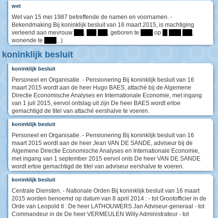
wet
Wet van 15 mei 1987 betreffende de namen en voornamen. -
Bekendmaking Bij koninklijk besluit van 16 maart 2015, is machtiging
verleend aan mevrouw
****
,
****
****
, geboren te
*****
op
**
*****
****
,
wonende te
*****
...)
koninklijk besluit
koninklijk besluit
Personeel en Organisatie. - Pensionering Bij koninklijk besluit van 16
maart 2015 wordt aan de heer Hugo BAES, attaché bij de Algemene
Directie Economische Analyses en Internationale Economie, met ingang
van 1 juli 2015, eervol ontslag uit zijn De heer BAES wordt ertoe
gemachtigd de titel van attaché eershalve te voeren.
koninklijk besluit
Personeel en Organisatie. - Pensionering Bij koninklijk besluit van 16
maart 2015 wordt aan de heer Jean VAN DE SANDE, adviseur bij de
Algemene Directie Economische Analyses en Internationale Economie,
met ingang van 1 september 2015 eervol onts De heer VAN DE SANDE
wordt ertoe gemachtigd de titel van adviseur eershalve te voeren.
koninklijk besluit
Centrale Diensten. - Nationale Orden Bij koninklijk besluit van 16 maart
2015 worden benoemd op datum van 8 april 2014 : - tot Grootofficier in de
Orde van Leopold II : De heer LATHOUWERS Jan Adviseur-generaal - tot
Commandeur in de De heer VERMEULEN Willy Administrateur - tot