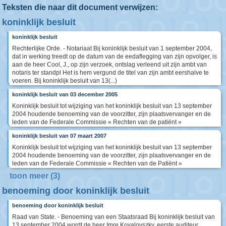
Teksten die naar dit document verwijzen:
koninklijk besluit
koninklijk besluit
Rechterlijke Orde. - Notariaat Bij koninklijk besluit van 1 september 2004,
dat in werking treedt op de datum van de eedaflegging van zijn opvolger, is
aan de heer Cool, J., op zijn verzoek, ontslag verleend uit zijn ambt van
notaris ter standpl Het is hem vergund de titel van zijn ambt eershalve te
voeren. Bij koninklijk besluit van 13(...)
koninklijk besluit van 03 december 2005
Koninklijk besluit tot wijziging van het koninklijk besluit van 13 september
2004 houdende benoeming van de voorzitter, zijn plaatsvervanger en de
leden van de Federale Commissie « Rechten van de patiënt »
koninklijk besluit van 07 maart 2007
Koninklijk besluit tot wijziging van het koninklijk besluit van 13 september
2004 houdende benoeming van de voorzitter, zijn plaatsvervanger en de
leden van de Federale Commissie « Rechten van de Patiënt »
toon meer (3)
benoeming door koninklijk besluit
benoeming door koninklijk besluit
Raad van State. - Benoeming van een Staatsraad Bij koninklijk besluit van
13 september 2004 wordt de heer Imre Kovalovszky, eerste auditeur