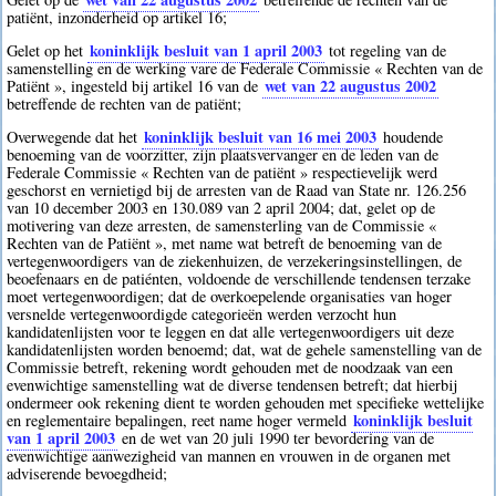
patiënt, inzonderheid op artikel 16;
koninklijk besluit van 1 april 2003
Gelet op het
tot regeling van de
samenstelling en de werking vare de Federale Commissie « Rechten van de
wet van 22 augustus 2002
Patiënt », ingesteld bij artikel 16 van de
betreffende de rechten van de patiënt;
koninklijk besluit van 16 mei 2003
Overwegende dat het
houdende
benoeming van de voorzitter, zijn plaatsvervanger en de leden van de
Federale Commissie « Rechten van de patiënt » respectievelijk werd
geschorst en vernietigd bij de arresten van de Raad van State nr. 126.256
van 10 december 2003 en 130.089 van 2 april 2004; dat, gelet op de
motivering van deze arresten, de samensterling van de Commissie «
Rechten van de Patiënt », met name wat betreft de benoeming van de
vertegenwoordigers van de ziekenhuizen, de verzekeringsinstellingen, de
beoefenaars en de patiénten, voldoende de verschillende tendensen terzake
moet vertegenwoordigen; dat de overkoepelende organisaties van hoger
versnelde vertegenwoordigde categorieën werden verzocht hun
kandidatenlijsten voor te leggen en dat alle vertegenwoordigers uit deze
kandidatenlijsten worden benoemd; dat, wat de gehele samenstelling van de
Commissie betreft, rekening wordt gehouden met de noodzaak van een
evenwichtige samenstelling wat de diverse tendensen betreft; dat hierbij
ondermeer ook rekening dient te worden gehouden met specifieke wettelijke
koninklijk besluit
en reglementaire bepalingen, reet name hoger vermeld
van 1 april 2003
en de wet van 20 juli 1990 ter bevordering van de
evenwichtige aanwezigheid van mannen en vrouwen in de organen met
adviserende bevoegdheid;