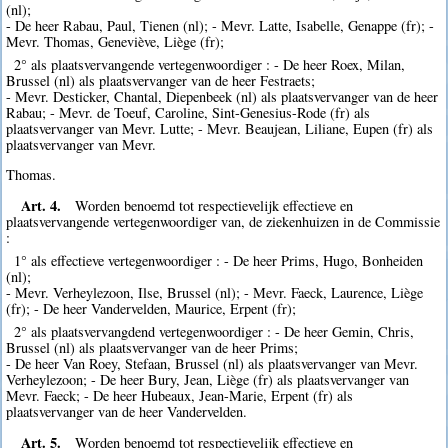
(nl);
- De heer Rabau, Paul, Tienen (nl); - Mevr. Latte, Isabelle, Genappe (fr); -
Mevr. Thomas, Geneviève, Liège (fr);
2° als plaatsvervangende vertegenwoordiger : - De heer Roex, Milan,
Brussel (nl) als plaatsvervanger van de heer Festraets;
- Mevr. Desticker, Chantal, Diepenbeek (nl) als plaatsvervanger van de heer
Rabau; - Mevr. de Toeuf, Caroline, Sint-Genesius-Rode (fr) als
plaatsvervanger van Mevr. Lutte; - Mevr. Beaujean, Liliane, Eupen (fr) als
plaatsvervanger van Mevr.
Thomas.
Art. 4.
Worden benoemd tot respectievelijk effectieve en
plaatsvervangende vertegenwoordiger van, de ziekenhuizen in de Commissie
:
1° als effectieve vertegenwoordiger : - De heer Prims, Hugo, Bonheiden
(nl);
- Mevr. Verheylezoon, Ilse, Brussel (nl); - Mevr. Faeck, Laurence, Liège
(fr); - De heer Vandervelden, Maurice, Erpent (fr);
2° als plaatsvervangdend vertegenwoordiger : - De heer Gemin, Chris,
Brussel (nl) als plaatsvervanger van de heer Prims;
- De heer Van Roey, Stefaan, Brussel (nl) als plaatsvervanger van Mevr.
Verheylezoon; - De heer Bury, Jean, Liège (fr) als plaatsvervanger van
Mevr. Faeck; - De heer Hubeaux, Jean-Marie, Erpent (fr) als
plaatsvervanger van de heer Vandervelden.
Art. 5.
Worden benoemd tot respectievelijk effectieve en