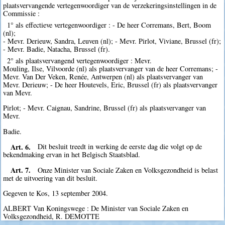
plaatsvervangende vertegenwoordiger van de verzekeringsinstellingen in de
Commissie :
1° als effectieve vertegenwoordiger : - De heer Corremans, Bert, Boom
(nl);
- Mevr. Derieuw, Sandra, Leuven (nl); - Mevr. Pirlot, Viviane, Brussel (fr);
- Mevr. Badie, Natacha, Brussel (fr).
2° als plaatsvervangend vertegenwoordiger : Mevr.
Mouling, Ilse, Vilvoorde (nl) als plaatsvervanger van de heer Corremans; -
Mevr. Van Der Veken, Renée, Antwerpen (nl) als plaatsvervanger van
Mevr. Derieuw; - De heer Houtevels, Eric, Brussel (fr) als plaatsvervanger
van Mevr.
Pirlot; - Mevr. Caignau, Sandrine, Brussel (fr) als plaatsvervanger van
Mevr.
Badie.
Art. 6.
Dit besluit treedt in werking de eerste dag die volgt op de
bekendmaking ervan in het Belgisch Staatsblad.
Art. 7.
Onze Minister van Sociale Zaken en Volksgezondheid is belast
met de uitvoering van dit besluit.
Gegeven te Kos, 13 september 2004.
ALBERT Van Koningswege : De Minister van Sociale Zaken en
Volksgezondheid, R. DEMOTTE