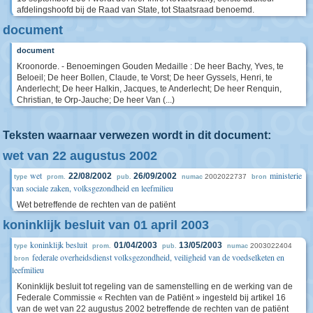
afdelingshoofd bij de Raad van State, tot Staatsraad benoemd.
document
document
Kroonorde. - Benoemingen Gouden Medaille : De heer Bachy, Yves, te
Beloeil; De heer Bollen, Claude, te Vorst; De heer Gyssels, Henri, te
Anderlecht; De heer Halkin, Jacques, te Anderlecht; De heer Renquin,
Christian, te Orp-Jauche; De heer Van (...)
Teksten waarnaar verwezen wordt in dit document:
wet van 22 augustus 2002
wet
ministerie
22/08/2002
26/09/2002
2002022737
type
prom.
pub.
numac
bron
van sociale zaken, volksgezondheid en leefmilieu
Wet betreffende de rechten van de patiënt
koninklijk besluit van 01 april 2003
koninklijk besluit
01/04/2003
13/05/2003
2003022404
type
prom.
pub.
numac
federale overheidsdienst volksgezondheid, veiligheid van de voedselketen en
bron
leefmilieu
Koninklijk besluit tot regeling van de samenstelling en de werking van de
Federale Commissie « Rechten van de Patiënt » ingesteld bij artikel 16
van de wet van 22 augustus 2002 betreffende de rechten van de patiënt