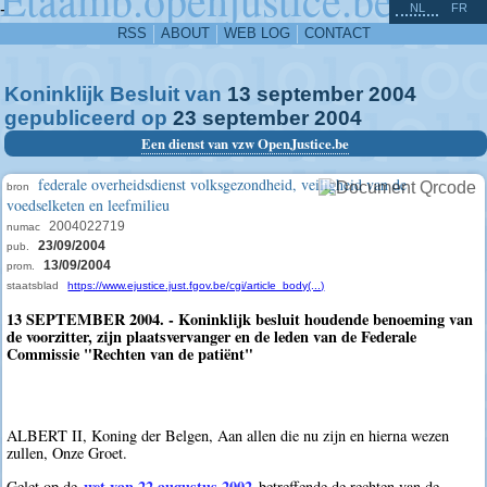
^
-
NL
FR
RSS
ABOUT
WEB LOG
CONTACT
Koninklijk Besluit van
13
september
2004
gepubliceerd op
23
september
2004
Een dienst van vzw OpenJustice.be
federale overheidsdienst volksgezondheid, veiligheid van de
bron
voedselketen en leefmilieu
2004022719
numac
23/09/2004
pub.
13/09/2004
prom.
staatsblad
https://www.ejustice.just.fgov.be/cgi/article_body(...)
13 SEPTEMBER 2004. - Koninklijk besluit houdende benoeming van
de voorzitter, zijn plaatsvervanger en de leden van de Federale
Commissie "Rechten van de patiënt"
ALBERT II, Koning der Belgen, Aan allen die nu zijn en hierna wezen
zullen, Onze Groet.
wet van 22 augustus 2002
Gelet op de
betreffende de rechten van de