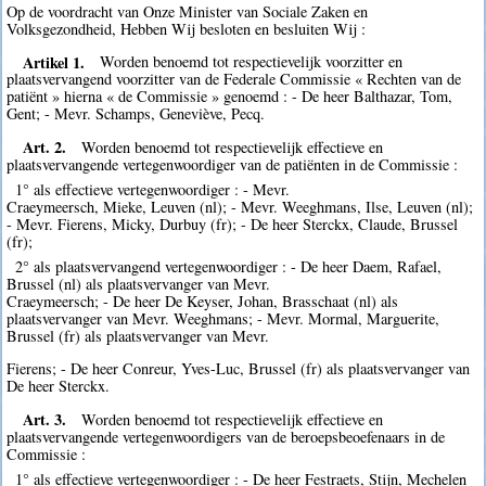
Op de voordracht van Onze Minister van Sociale Zaken en
Volksgezondheid, Hebben Wij besloten en besluiten Wij :
Artikel 1.
Worden benoemd tot respectievelijk voorzitter en
plaatsvervangend voorzitter van de Federale Commissie « Rechten van de
patiënt » hierna « de Commissie » genoemd : - De heer Balthazar, Tom,
Gent; - Mevr. Schamps, Geneviève, Pecq.
Art. 2.
Worden benoemd tot respectievelijk effectieve en
plaatsvervangende vertegenwoordiger van de patiënten in de Commissie :
1° als effectieve vertegenwoordiger : - Mevr.
Craeymeersch, Mieke, Leuven (nl); - Mevr. Weeghmans, Ilse, Leuven (nl);
- Mevr. Fierens, Micky, Durbuy (fr); - De heer Sterckx, Claude, Brussel
(fr);
2° als plaatsvervangend vertegenwoordiger : - De heer Daem, Rafael,
Brussel (nl) als plaatsvervanger van Mevr.
Craeymeersch; - De heer De Keyser, Johan, Brasschaat (nl) als
plaatsvervanger van Mevr. Weeghmans; - Mevr. Mormal, Marguerite,
Brussel (fr) als plaatsvervanger van Mevr.
Fierens; - De heer Conreur, Yves-Luc, Brussel (fr) als plaatsvervanger van
De heer Sterckx.
Art. 3.
Worden benoemd tot respectievelijk effectieve en
plaatsvervangende vertegenwoordigers van de beroepsbeoefenaars in de
Commissie :
1° als effectieve vertegenwoordiger : - De heer Festraets, Stijn, Mechelen