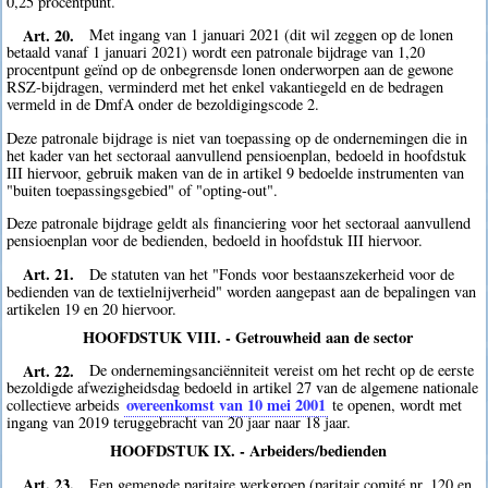
0,25 procentpunt.
Art. 20.
Met ingang van 1 januari 2021 (dit wil zeggen op de lonen
betaald vanaf 1 januari 2021) wordt een patronale bijdrage van 1,20
procentpunt geïnd op de onbegrensde lonen onderworpen aan de gewone
RSZ-bijdragen, verminderd met het enkel vakantiegeld en de bedragen
vermeld in de DmfA onder de bezoldigingscode 2.
Deze patronale bijdrage is niet van toepassing op de ondernemingen die in
het kader van het sectoraal aanvullend pensioenplan, bedoeld in hoofdstuk
III hiervoor, gebruik maken van de in artikel 9 bedoelde instrumenten van
"buiten toepassingsgebied" of "opting-out".
Deze patronale bijdrage geldt als financiering voor het sectoraal aanvullend
pensioenplan voor de bedienden, bedoeld in hoofdstuk III hiervoor.
Art. 21.
De statuten van het "Fonds voor bestaanszekerheid voor de
bedienden van de textielnijverheid" worden aangepast aan de bepalingen van
artikelen 19 en 20 hiervoor.
HOOFDSTUK VIII. - Getrouwheid aan de sector
Art. 22.
De ondernemingsanciënniteit vereist om het recht op de eerste
bezoldigde afwezigheidsdag bedoeld in artikel 27 van de algemene nationale
overeenkomst van 10 mei 2001
collectieve arbeids
te openen, wordt met
ingang van 2019 teruggebracht van 20 jaar naar 18 jaar.
HOOFDSTUK IX. - Arbeiders/bedienden
Art. 23.
Een gemengde paritaire werkgroep (paritair comité nr. 120 en