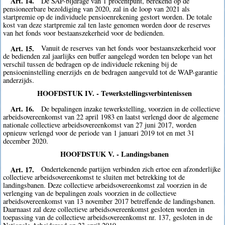
Art. 14.
De SAP-bijdrage van 1 procentpunt, berekend op de
pensioneerbare bezoldiging van 2020, zal in de loop van 2021 als
startpremie op de individuele pensioenrekening gestort worden. De totale
kost van deze startpremie zal ten laste genomen worden door de reserves
van het fonds voor bestaanszekerheid voor de bedienden.
Art. 15.
Vanuit de reserves van het fonds voor bestaanszekerheid voor
de bedienden zal jaarlijks een buffer aangelegd worden ten belope van het
verschil tussen de bedragen op de individuele rekening bij de
pensioeninstelling enerzijds en de bedragen aangevuld tot de WAP-garantie
anderzijds.
HOOFDSTUK IV. - Tewerkstellingsverbintenissen
Art. 16.
De bepalingen inzake tewerkstelling, voorzien in de collectieve
arbeidsovereenkomst van 22 april 1983 en laatst verlengd door de algemene
nationale collectieve arbeidsovereenkomst van 27 juni 2017, worden
opnieuw verlengd voor de periode van 1 januari 2019 tot en met 31
december 2020.
HOOFDSTUK V. - Landingsbanen
Art. 17.
Ondertekenende partijen verbinden zich ertoe een afzonderlijke
collectieve arbeidsovereenkomst te sluiten met betrekking tot de
landingsbanen. Deze collectieve arbeidsovereenkomst zal voorzien in de
verlenging van de bepalingen zoals voorzien in de collectieve
arbeidsovereenkomst van 13 november 2017 betreffende de landingsbanen.
Daarnaast zal deze collectieve arbeidsovereenkomst gesloten worden in
toepassing van de collectieve arbeidsovereenkomst nr. 137, gesloten in de