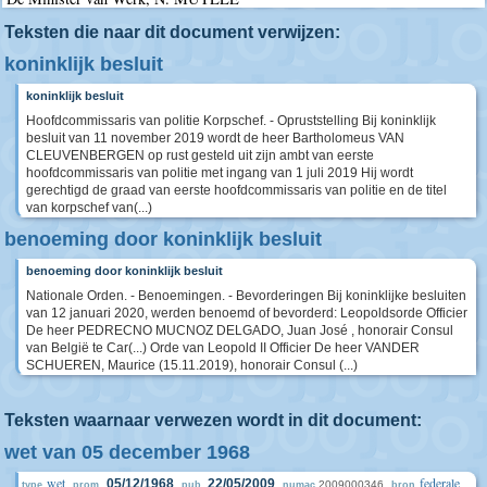
Teksten die naar dit document verwijzen:
koninklijk besluit
koninklijk besluit
Hoofdcommissaris van politie Korpschef. - Opruststelling Bij koninklijk
besluit van 11 november 2019 wordt de heer Bartholomeus VAN
CLEUVENBERGEN op rust gesteld uit zijn ambt van eerste
hoofdcommissaris van politie met ingang van 1 juli 2019 Hij wordt
gerechtigd de graad van eerste hoofdcommissaris van politie en de titel
van korpschef van(...)
benoeming door koninklijk besluit
benoeming door koninklijk besluit
Nationale Orden. - Benoemingen. - Bevorderingen Bij koninklijke besluiten
van 12 januari 2020, werden benoemd of bevorderd: Leopoldsorde Officier
De heer PEDRECNO MUCNOZ DELGADO, Juan José , honorair Consul
van België te Car(...) Orde van Leopold II Officier De heer VANDER
SCHUEREN, Maurice (15.11.2019), honorair Consul (...)
Teksten waarnaar verwezen wordt in dit document:
wet van 05 december 1968
wet
federale
05/12/1968
22/05/2009
2009000346
type
prom.
pub.
numac
bron