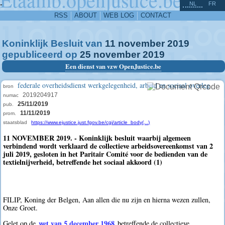
^
-
NL
FR
RSS
ABOUT
WEB LOG
CONTACT
Koninklijk Besluit van
11
november
2019
gepubliceerd op
25
november
2019
Een dienst van vzw OpenJustice.be
federale overheidsdienst werkgelegenheid, arbeid en sociaal overleg
bron
2019204917
numac
25/11/2019
pub.
11/11/2019
prom.
staatsblad
https://www.ejustice.just.fgov.be/cgi/article_body(...)
11 NOVEMBER 2019. - Koninklijk besluit waarbij algemeen
verbindend wordt verklaard de collectieve arbeidsovereenkomst van 2
juli 2019, gesloten in het Paritair Comité voor de bedienden van de
textielnijverheid, betreffende het sociaal akkoord (1)
FILIP, Koning der Belgen, Aan allen die nu zijn en hierna wezen zullen,
Onze Groet.
wet van 5 december 1968
Gelet op de
betreffende de collectieve