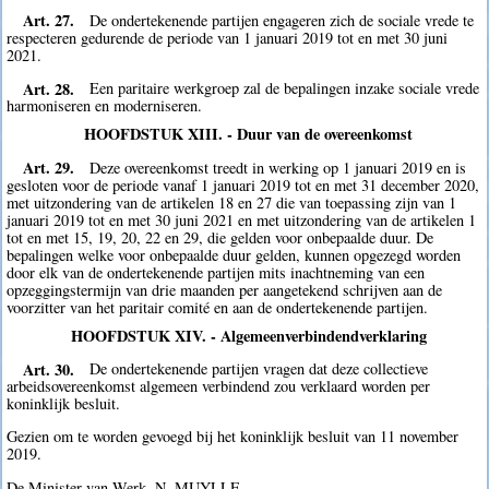
Art. 27.
De ondertekenende partijen engageren zich de sociale vrede te
respecteren gedurende de periode van 1 januari 2019 tot en met 30 juni
2021.
Art. 28.
Een paritaire werkgroep zal de bepalingen inzake sociale vrede
harmoniseren en moderniseren.
HOOFDSTUK XIII. - Duur van de overeenkomst
Art. 29.
Deze overeenkomst treedt in werking op 1 januari 2019 en is
gesloten voor de periode vanaf 1 januari 2019 tot en met 31 december 2020,
met uitzondering van de artikelen 18 en 27 die van toepassing zijn van 1
januari 2019 tot en met 30 juni 2021 en met uitzondering van de artikelen 1
tot en met 15, 19, 20, 22 en 29, die gelden voor onbepaalde duur. De
bepalingen welke voor onbepaalde duur gelden, kunnen opgezegd worden
door elk van de ondertekenende partijen mits inachtneming van een
opzeggingstermijn van drie maanden per aangetekend schrijven aan de
voorzitter van het paritair comité en aan de ondertekenende partijen.
HOOFDSTUK XIV. - Algemeenverbindendverklaring
Art. 30.
De ondertekenende partijen vragen dat deze collectieve
arbeidsovereenkomst algemeen verbindend zou verklaard worden per
koninklijk besluit.
Gezien om te worden gevoegd bij het koninklijk besluit van 11 november
2019.
De Minister van Werk, N. MUYLLE