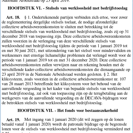
Nationale Arbeidsraad op 23 april 2019.
HOOFDSTUK VI. - Stelsels van werkloosheid met bedrijfstoeslag
Art. 18.
§ 1. Ondertekenende partijen verbinden zich ertoe, voor zover
de reglementering dergelijke stelsels toelaat, de nodige afzonderlijke
collectieve arbeidsovereenkomsten te sluiten met betrekking tot de
verschillende stelsels van werkloosheid met bedrijfstoeslag, zoals zij op 31
december 2018 van toepassing zijn. Deze collectieve arbeidsovereenkomsten
zullen voorzien in de verlenging van deze verschillende stelsels van
werkloosheid met bedrijfstoeslag tijdens de periode van 1 januari 2019 tot
en met 30 juni 2021, met uitzondering van het stelsel voor mindervaliden en
werknemers met ernstige lichamelijke problemen dat verlengd wordt voor de
periode van 1 januari 2019 tot en met 31 december 2020. Deze collectieve
arbeidsovereenkomsten zullen verwijzen naar en rekening houden met de
verschillende kader-collectieve arbeidsovereenkomsten die dienaangaande op
23 april 2019 in de Nationale Arbeidsraad werden gesloten. § 2. Het
kliksysteem, zoals voorzien in de collectieve arbeidsovereenkomst nr. 107
van 28 maart 2013 betreffende het kliksysteem voor het behoud van de
aanvullende vergoeding in het kader van bepaalde stelsels van werkloosheid
met bedrijfstoeslag, zal ook van toepassing zijn op de terugbetaling aan de
werkgevers van de aanvullende vergoeding en de DECAVA-bijdragen voor
de betrokken stelsels van werkloosheid met bedrijfstoeslag.
HOOFDSTUK VII. - Het fonds voor bestaanszekerheid
Art. 19.
Met ingang van 1 januari 2020 (dit wil zeggen op de lonen
betaald vanaf 1 januari 2020) wordt de patronale bijdrage op de begrensde
lonen voor de stelsels van werkloosheid met bedrijfstoeslag verminderd met