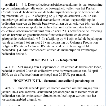
Artikel 1.
§ 1. Deze collectieve arbeidsovereenkomst is van toepassing
op de ondernemingen die onder de bevoegdheid vallen van het Paritair
Comité voor de bedienden van de textielnijverheid en op de bedienden die
zij tewerkstellen. § 2. In afwijking op § 1 zijn de artikelen 2 en 22 van
onderhavige collectieve arbeidsovereenkomst enkel toepasselijk op de
bedienden waarvan de functie beantwoordt aan de criteria van één van de zes
categorieën waarvan sprake in de functieclassificatie voorzien in de
collectieve arbeidsovereenkomst van 25 april 2003 betreffende de invoering
van de herziene en geactualiseerde functieclassificatie en de eraan
gekoppelde weddeschaal. § 3. In afwijking op § 1 zijn enkel de bepalingen
van de artikelen 3 tot en met 21 van toepassing op Celanese Production
Belgium BVBA en Celanese BVBA en op de er in tewerkgestelde
bedienden. § 4. Met "bedienden" worden de mannelijke en vrouwelijke
bedienden bedoeld.
HOOFDSTUK II. - Koopkracht
Art. 2.
Met ingang van 1 september 2019 worden de baremieke lonen,
bedoeld in artikel 2 van de collectieve arbeidsovereenkomst van 24 april
2009, en de effectieve lonen verhoogd met 26 EUR per maand.
HOOFDSTUK III. - Sectoraal aanvullend pensioenplan
Art. 3.
Ondertekenende partijen komen overeen om met ingang van 1
januari 2021 een sectoraal aanvullend pensioenplan in te richten voor de
bedienden van de textielsector. Studenten en leerlingen worden van het
toepassingsgebied uitgesloten.