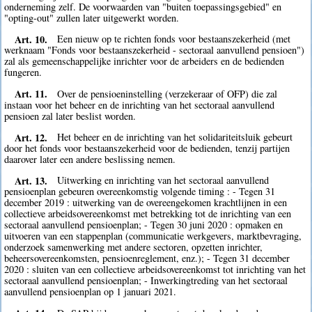
onderneming zelf. De voorwaarden van "buiten toepassingsgebied" en
"opting-out" zullen later uitgewerkt worden.
Art. 10.
Een nieuw op te richten fonds voor bestaanszekerheid (met
werknaam "Fonds voor bestaanszekerheid - sectoraal aanvullend pensioen")
zal als gemeenschappelijke inrichter voor de arbeiders en de bedienden
fungeren.
Art. 11.
Over de pensioeninstelling (verzekeraar of OFP) die zal
instaan voor het beheer en de inrichting van het sectoraal aanvullend
pensioen zal later beslist worden.
Art. 12.
Het beheer en de inrichting van het solidariteitsluik gebeurt
door het fonds voor bestaanszekerheid voor de bedienden, tenzij partijen
daarover later een andere beslissing nemen.
Art. 13.
Uitwerking en inrichting van het sectoraal aanvullend
pensioenplan gebeuren overeenkomstig volgende timing : - Tegen 31
december 2019 : uitwerking van de overeengekomen krachtlijnen in een
collectieve arbeidsovereenkomst met betrekking tot de inrichting van een
sectoraal aanvullend pensioenplan; - Tegen 30 juni 2020 : opmaken en
uitvoeren van een stappenplan (communicatie werkgevers, marktbevraging,
onderzoek samenwerking met andere sectoren, opzetten inrichter,
beheersovereenkomsten, pensioenreglement, enz.); - Tegen 31 december
2020 : sluiten van een collectieve arbeidsovereenkomst tot inrichting van het
sectoraal aanvullend pensioenplan; - Inwerkingtreding van het sectoraal
aanvullend pensioenplan op 1 januari 2021.