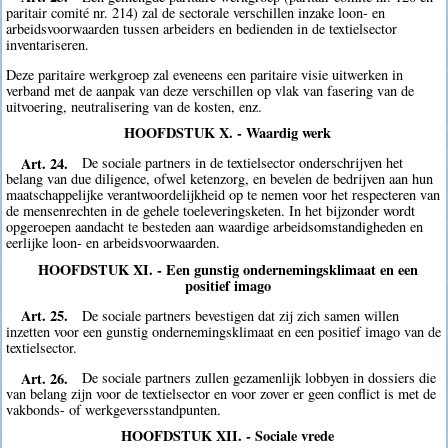
paritair comité nr. 214) zal de sectorale verschillen inzake loon- en
arbeidsvoorwaarden tussen arbeiders en bedienden in de textielsector
inventariseren.
Deze paritaire werkgroep zal eveneens een paritaire visie uitwerken in
verband met de aanpak van deze verschillen op vlak van fasering van de
uitvoering, neutralisering van de kosten, enz.
HOOFDSTUK X. - Waardig werk
Art. 24.
De sociale partners in de textielsector onderschrijven het
belang van due diligence, ofwel ketenzorg, en bevelen de bedrijven aan hun
maatschappelijke verantwoordelijkheid op te nemen voor het respecteren van
de mensenrechten in de gehele toeleveringsketen. In het bijzonder wordt
opgeroepen aandacht te besteden aan waardige arbeidsomstandigheden en
eerlijke loon- en arbeidsvoorwaarden.
HOOFDSTUK XI. - Een gunstig ondernemingsklimaat en een
positief imago
Art. 25.
De sociale partners bevestigen dat zij zich samen willen
inzetten voor een gunstig ondernemingsklimaat en een positief imago van de
textielsector.
Art. 26.
De sociale partners zullen gezamenlijk lobbyen in dossiers die
van belang zijn voor de textielsector en voor zover er geen conflict is met de
vakbonds- of werkgeversstandpunten.
HOOFDSTUK XII. - Sociale vrede