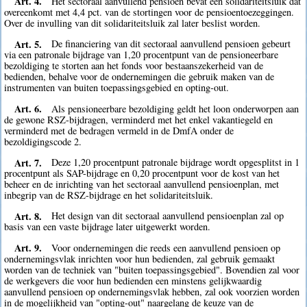
Art. 4.
Het sectoraal aanvullend pensioen bevat een solidariteitsluik dat
overeenkomt met 4,4 pct. van de stortingen voor de pensioentoezeggingen.
Over de invulling van dit solidariteitsluik zal later beslist worden.
Art. 5.
De financiering van dit sectoraal aanvullend pensioen gebeurt
via een patronale bijdrage van 1,20 procentpunt van de pensioneerbare
bezoldiging te storten aan het fonds voor bestaanszekerheid van de
bedienden, behalve voor de ondernemingen die gebruik maken van de
instrumenten van buiten toepassingsgebied en opting-out.
Art. 6.
Als pensioneerbare bezoldiging geldt het loon onderworpen aan
de gewone RSZ-bijdragen, verminderd met het enkel vakantiegeld en
verminderd met de bedragen vermeld in de DmfA onder de
bezoldigingscode 2.
Art. 7.
Deze 1,20 procentpunt patronale bijdrage wordt opgesplitst in 1
procentpunt als SAP-bijdrage en 0,20 procentpunt voor de kost van het
beheer en de inrichting van het sectoraal aanvullend pensioenplan, met
inbegrip van de RSZ-bijdrage en het solidariteitsluik.
Art. 8.
Het design van dit sectoraal aanvullend pensioenplan zal op
basis van een vaste bijdrage later uitgewerkt worden.
Art. 9.
Voor ondernemingen die reeds een aanvullend pensioen op
ondernemingsvlak inrichten voor hun bedienden, zal gebruik gemaakt
worden van de techniek van "buiten toepassingsgebied". Bovendien zal voor
de werkgevers die voor hun bedienden een minstens gelijkwaardig
aanvullend pensioen op ondernemingsvlak hebben, zal ook voorzien worden
in de mogelijkheid van "opting-out" naargelang de keuze van de