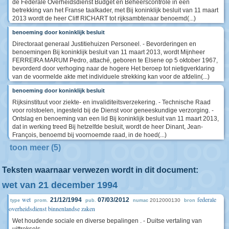
de Federale Overheidsdienst Budget en Beheerscontrole in een
betrekking van het Franse taalkader, met Bij koninklijk besluit van 11 maart
2013 wordt de heer Cliff RICHART tot rijksambtenaar benoemd(...)
benoeming door koninklijk besluit
Directoraat generaal Justitiehuizen Personeel. - Bevorderingen en
benoemingen Bij koninklijk besluit van 11 maart 2013, wordt Mijnheer
FERREIRA MARUM Pedro, attaché, geboren te Elsene op 5 oktober 1967,
bevorderd door verhoging naar de hogere Het beroep tot nietigverklaring
van de voormelde akte met individuele strekking kan voor de afdelin(...)
benoeming door koninklijk besluit
Rijksinstituut voor ziekte- en invaliditeitsverzekering. - Technische Raad
voor rolstoelen, ingesteld bij de Dienst voor geneeskundige verzorging. -
Ontslag en benoeming van een lid Bij koninklijk besluit van 11 maart 2013,
dat in werking treed Bij hetzelfde besluit, wordt de heer Dinant, Jean-
François, benoemd bij voornoemde raad, in de hoed(...)
toon meer (5)
Teksten waarnaar verwezen wordt in dit document:
wet van 21 december 1994
wet
federale
21/12/1994
07/03/2012
2012000130
type
prom.
pub.
numac
bron
overheidsdienst binnenlandse zaken
Wet houdende sociale en diverse bepalingen . - Duitse vertaling van
uittreksels