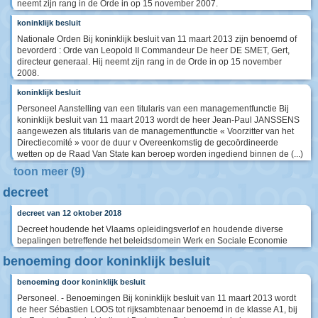
neemt zijn rang in de Orde in op 15 november 2007.
koninklijk besluit
Nationale Orden Bij koninklijk besluit van 11 maart 2013 zijn benoemd of
bevorderd : Orde van Leopold II Commandeur De heer DE SMET, Gert,
directeur generaal. Hij neemt zijn rang in de Orde in op 15 november
2008.
koninklijk besluit
Personeel Aanstelling van een titularis van een managementfunctie Bij
koninklijk besluit van 11 maart 2013 wordt de heer Jean-Paul JANSSENS
aangewezen als titularis van de managementfunctie « Voorzitter van het
Directiecomité » voor de duur v Overeenkomstig de gecoördineerde
wetten op de Raad Van State kan beroep worden ingediend binnen de (...)
toon meer (9)
decreet
decreet van 12 oktober 2018
Decreet houdende het Vlaams opleidingsverlof en houdende diverse
bepalingen betreffende het beleidsdomein Werk en Sociale Economie
benoeming door koninklijk besluit
benoeming door koninklijk besluit
Personeel. - Benoemingen Bij koninklijk besluit van 11 maart 2013 wordt
de heer Sébastien LOOS tot rijksambtenaar benoemd in de klasse A1, bij