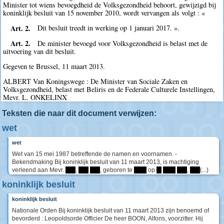
Minister tot wiens bevoegdheid de Volksgezondheid behoort, gewijzigd bij
koninklijk besluit van 15 november 2010, wordt vervangen als volgt : «
Art. 2.
Dit besluit treedt in werking op 1 januari 2017. ».
Art. 2.
De minister bevoegd voor Volksgezondheid is belast met de
uitvoering van dit besluit.
Gegeven te Brussel, 11 maart 2013.
ALBERT Van Koningswege : De Minister van Sociale Zaken en
Volksgezondheid, belast met Beliris en de Federale Culturele Instellingen,
Mevr. L. ONKELINX
Teksten die naar dit document verwijzen:
wet
wet
Wet van 15 mei 1987 betreffende de namen en voornamen. -
Bekendmaking Bij koninklijk besluit van 11 maart 2013, is machtiging
verleend aan Mevr.
****
,
****
****
, geboren te
*****
op
**
*****
****
,
****
(...)
koninklijk besluit
koninklijk besluit
Nationale Orden Bij koninklijk besluit van 11 maart 2013 zijn benoemd of
bevorderd : Leopoldsorde Officier De heer BOON, Alfons, voorzitter. Hij