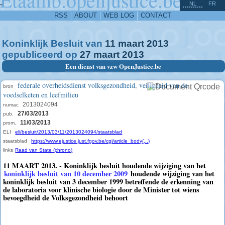
^
-
NL
FR
RSS
ABOUT
WEB LOG
CONTACT
Koninklijk Besluit van
11
maart
2013
gepubliceerd op
27
maart
2013
Een dienst van vzw OpenJustice.be
federale overheidsdienst volksgezondheid, veiligheid van de
bron
voedselketen en leefmilieu
2013024094
numac
27/03/2013
pub.
11/03/2013
prom.
ELI
eli/besluit/2013/03/11/2013024094/staatsblad
staatsblad
https://www.ejustice.just.fgov.be/cgi/article_body(...)
links
Raad van State (chrono)
11 MAART 2013. - Koninklijk besluit houdende wijziging van het
koninklijk besluit van 10 december 2009
houdende wijziging van het
koninklijk besluit van 3 december 1999 betreffende de erkenning van
de laboratoria voor klinische biologie door de Minister tot wiens
bevoegdheid de Volksgezondheid behoort