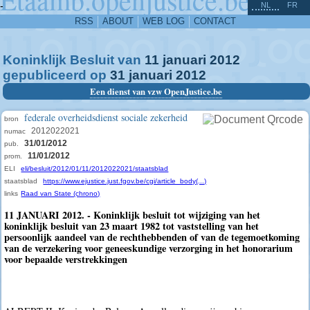
^
-
NL
FR
RSS
ABOUT
WEB LOG
CONTACT
Koninklijk Besluit van
11
januari
2012
gepubliceerd op
31
januari
2012
Een dienst van vzw OpenJustice.be
federale overheidsdienst sociale zekerheid
bron
2012022021
numac
31/01/2012
pub.
11/01/2012
prom.
ELI
eli/besluit/2012/01/11/2012022021/staatsblad
staatsblad
https://www.ejustice.just.fgov.be/cgi/article_body(...)
links
Raad van State (chrono)
11 JANUARI 2012. - Koninklijk besluit tot wijziging van het
koninklijk besluit van 23 maart 1982 tot vaststelling van het
persoonlijk aandeel van de rechthebbenden of van de tegemoetkoming
van de verzekering voor geneeskundige verzorging in het honorarium
voor bepaalde verstrekkingen