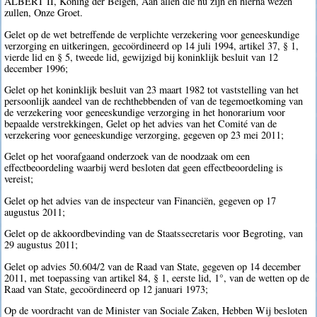
ALBERT II, Koning der Belgen, Aan allen die nu zijn en hierna wezen
zullen, Onze Groet.
Gelet op de wet betreffende de verplichte verzekering voor geneeskundige
verzorging en uitkeringen, gecoördineerd op 14 juli 1994, artikel 37, § 1,
vierde lid en § 5, tweede lid, gewijzigd bij koninklijk besluit van 12
december 1996;
Gelet op het koninklijk besluit van 23 maart 1982 tot vaststelling van het
persoonlijk aandeel van de rechthebbenden of van de tegemoetkoming van
de verzekering voor geneeskundige verzorging in het honorarium voor
bepaalde verstrekkingen, Gelet op het advies van het Comité van de
verzekering voor geneeskundige verzorging, gegeven op 23 mei 2011;
Gelet op het voorafgaand onderzoek van de noodzaak om een
effectbeoordeling waarbij werd besloten dat geen effectbeoordeling is
vereist;
Gelet op het advies van de inspecteur van Financiën, gegeven op 17
augustus 2011;
Gelet op de akkoordbevinding van de Staatssecretaris voor Begroting, van
29 augustus 2011;
Gelet op advies 50.604/2 van de Raad van State, gegeven op 14 december
2011, met toepassing van artikel 84, § 1, eerste lid, 1°, van de wetten op de
Raad van State, gecoördineerd op 12 januari 1973;
Op de voordracht van de Minister van Sociale Zaken, Hebben Wij besloten