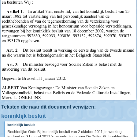
en besluiten Wij :
Artikel 1.
In artikel 7ter, eerste lid, van het koninklijk besluit van 23
maart 1982 tot vaststelling van het persoonlijk aandeel van de
rechthebbenden of van de tegemoetkoming van de verzekering voor
geneeskundige verzorging in het honorarium voor bepaalde verstrekkingen,
vervangen bij het koninklijk besluit van 18 december 2002, worden de
rangnummers 592830, 592933, 593036, 593132, 592874, 592970, 593073
en 593176 opgeheven.
Art. 2.
Dit besluit treedt in werking de eerste dag van de tweede maand
na die waarin het is bekendgemaakt in het Belgisch Staatsblad.
Art. 3.
De minister bevoegd voor Sociale Zaken is belast met de
uitvoering van dit besluit.
Gegeven te Brussel,.11 januari 2012.
ALBERT Van Koningswege : De Minister van Sociale Zaken en
Volksgezondheid, belast met Beliris en de Federale Culturele Instellingen,
Mevr. L. ONKELINX
Teksten die naar dit document verwijzen:
koninklijk besluit
koninklijk besluit
Rechterlijke Orde Bij koninklijk besluit van 2 oktober 2011, in werking
tredend op 31 maart 2012 's avonds, is de heer De Zutter, G., hoofdgriffier