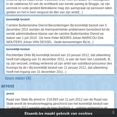
in de vakklasse A3 van de rechtbank van eerste aanleg te Brugge, op zijn
verzoek in ruste gesteld Betrokkene mag zijn aanspraak op pensioen laten
gelden en het is hem vergund de titel van zijn ambt(...)
koninklijk besluit
Carrière Buitenlandse Dienst Bevorderingen Bij koninklijk besluit van 5
december 2011 worden de hiernavermelde ambtenaren bevorderd tot de
eerste administratieve klasse van de carrière Buitenlandse Dienst op
datum van 1 juli 2010 : De here Peter MOORS Johan MARICOU Dirk
WOUTERS Johan VAN DESSEL. Vaste benoemingen Bij k(...)
koninklijk besluit
Rechterlijke Orde Bij koninklijk besluit van 10 januari 2012, dat uitwerking
heeft met uitgang van 31 december 2011, is aan de heer Van Lijsebeth, B.,
op zijn verzoek, ontslag verleend uit zijn ambt van substituut-procureur des
Konings bij de r Bij koninklijk besluit van 11 januari 2012, dat uitwerking
heeft met ingang van 31 december 201(...)
toon meer (4)
arrest
arrest
Raad van State Bij arrest nr. 219.693 van 11 juni 2012 van de Raad van
State wordt de tenuitvoerlegging geschorst van het koninklijk besluit van
11 januari 2012 waarbij aan de heer Barthels, L., ontslag verleend is uit
x
zijn ambt van geassocieer
Etaamb.be maakt gebruik van cookies