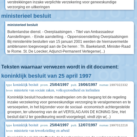
verstrekkingen inzake verplichte verzekering voor geneeskundige
verzorging en uitkeringen
ministerieel besluit
ministerieel besluit
Buitenlandse dienst. - Overplaatsingen. - Titel van Ambassadeur
Aanstellingen. - Einde aanstelling. - Oppensioenstelling Overplaatsingen
Bij ministeriële besluiten van 15 januari 2001 werden de hiernavermelde
ambtenaren toegevoegd aan de De heren : Th. Baekelandt, Minister-Raad
te Rome. St. De Loecker, Adjunct-Permanent Vertegenw(...)
Teksten waarnaar verwezen wordt in dit document:
koninklijk besluit van 25 april 1997
koninklijk besluit
25/04/1997
19/06/1997
1997022332
type
prom.
pub.
numac
ministerie van sociale zaken, volksgezondheid en leefmilieu
bron
Koninklijk besluit houdende maatregelen om de toegang tot de regeling
inzake verzekering voor geneeskundige verzorging te veralgemenen en te
versoepelen, in het bijzonder voor de sociaal- economisch achtergestelde
groepen, ter uitvoering van de art VERSLAG AAN DE KONING Sire, Het
besluit dat U ter goedkeuring wordt voorgelegd, vindt zijn w(...)
koninklijk besluit
25/04/1997
12/07/1997
1997012216
type
prom.
pub.
numac
ministerie van tewerkstelling en arbeid
bron