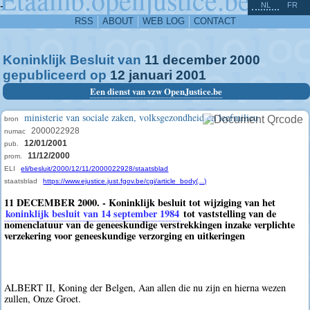
^
-
NL
FR
RSS
ABOUT
WEB LOG
CONTACT
Koninklijk Besluit van
11
december
2000
gepubliceerd op
12
januari
2001
Een dienst van vzw OpenJustice.be
ministerie van sociale zaken, volksgezondheid en leefmilieu
bron
2000022928
numac
12/01/2001
pub.
11/12/2000
prom.
ELI
eli/besluit/2000/12/11/2000022928/staatsblad
staatsblad
https://www.ejustice.just.fgov.be/cgi/article_body(...)
11 DECEMBER 2000. - Koninklijk besluit tot wijziging van het
koninklijk besluit van 14 september 1984
tot vaststelling van de
nomenclatuur van de geneeskundige verstrekkingen inzake verplichte
verzekering voor geneeskundige verzorging en uitkeringen
ALBERT II, Koning der Belgen, Aan allen die nu zijn en hierna wezen
zullen, Onze Groet.