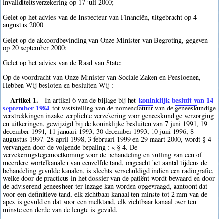
invaliditeitsverzekering op 17 juli 2000;
Gelet op het advies van de Inspecteur van Financiën, uitgebracht op 4
augustus 2000;
Gelet op de akkoordbevinding van Onze Minister van Begroting, gegeven
op 20 september 2000;
Gelet op het advies van de Raad van State;
Op de voordracht van Onze Minister van Sociale Zaken en Pensioenen,
Hebben Wij besloten en besluiten Wij :
Artikel 1.
koninklijk besluit van 14
In artikel 6 van de bijlage bij het
september 1984
tot vaststelling van de nomenclatuur van de geneeskundige
verstrekkingen inzake verplichte verzekering voor geneeskundige verzorging
en uitkeringen, gewijzigd bij de koninklijke besluiten van 7 juni 1991, 19
december 1991, 11 januari 1993, 30 december 1993, 10 juni 1996, 8
augustus 1997, 28 april 1998, 3 februari 1999 en 29 maart 2000, wordt § 4
vervangen door de volgende bepaling : « § 4. De
verzekeringstegemoetkoming voor de behandeling en vulling van één of
meerdere wortelkanalen van eenzelfde tand, ongeacht het aantal tijdens de
behandeling gevulde kanalen, is slechts verschuldigd indien een radiografie,
welke door de practicus in het dossier van de patiënt wordt bewaard en door
de adviserend geneesheer ter inzage kan worden opgevraagd, aantoont dat
voor een definitieve tand, elk zichtbaar kanaal ten minste tot 2 mm van de
apex is gevuld en dat voor een melktand, elk zichtbaar kanaal over ten
minste een derde van de lengte is gevuld.