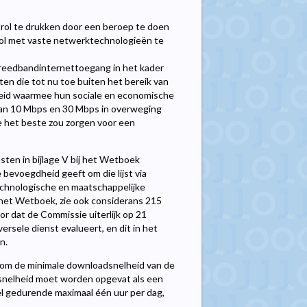
itrol te drukken door een beroep te doen
trol met vaste netwerktechnologieën te
breedbandinternettoegang in het kader
en die tot nu toe buiten het bereik van
eid waarmee hun sociale en economische
van 10 Mbps en 30 Mbps in overweging
e het beste zou zorgen voor een
nsten in bijlage V bij het Wetboek
bevoegdheid geeft om die lijst via
echnologische en maatschappelijke
 het Wetboek, zie ook considerans 215
or dat de Commissie uiterlijk op 21
rsele dienst evalueert, en dit in het
n.
 om de minimale downloadsnelheid van de
snelheid moet worden opgevat als een
eel gedurende maximaal één uur per dag,