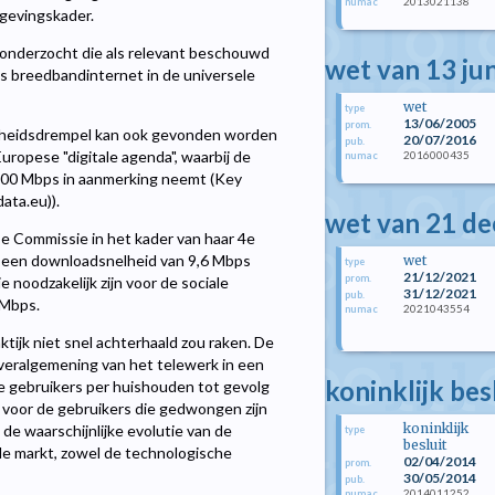
2013021138
numac
lgevingskader.
s onderzocht die als relevant beschouwd
wet van 13 ju
s breedbandinternet in de universele
wet
type
13/06/2005
prom.
elheidsdrempel kan ook gevonden worden
20/07/2016
pub.
uropese "digitale agenda", waarbij de
2016000435
numac
100 Mbps in aanmerking neemt (Key
ata.eu)).
wet van 21 d
se Commissie in het kader van haar 4e
20 een downloadsnelheid van 9,6 Mbps
wet
type
21/12/2021
prom.
noodzakelijk zijn voor de sociale
31/12/2021
pub.
 Mbps.
2021043554
numac
tijk niet snel achterhaald zou raken. De
 veralgemening van het telewerk in een
koninklijk bes
ige gebruikers per huishouden tot gevolg
 voor de gebruikers die gedwongen zijn
koninklijk
e waarschijnlijke evolutie van de
type
besluit
de markt, zowel de technologische
02/04/2014
prom.
30/05/2014
pub.
2014011252
numac