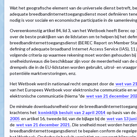
Wat het geografische element van de universele dienst betreft, be
adequate breedbandinternettoegangsdienst moet definiëren tene
nodig is voor sociale en economische participatie in de samenleving 
Overeenkomstig artikel 84, lid 3, van het Wetboek heeft Berec op 
over de beste praktijken van de lidstaten om te helpen bij het def
breedbandinternettoegangsdienst (BEREC Report on Member State
defining of adequate broadband Internet Access Service (IAS), 11 
volgende criteria op waarmee rekening moet worden gehouden bij 
snelheidsniveaus die beschikbaar zijn voor de meerderheid van de
drempels die in de EU-lidstaten worden gebruikt, uitrol- en vraag
potentiële marktverstoringen, enz.
Het Wetboek werd in nationaal recht omgezet door de
wet van 2
van het Europees Wetboek voor elektronische communicatie en wij
elektronische communicatie (hierna "de
wet van 21 december 20
De minimale downloadsnelheid voor de breedbandinternettoegang
krachtens het
koninklijk besluit van 2 april 2014
op basis van de 
2005
en artikel 16, tweede lid, van de bijlage bij de
wet van 13 jun
de
wet van 21 december 2021
. Die snelheid moet worden herzie
breedbandinternettoegangsdienst te bepalen conform de regelgev
het Wetboek. Onderhavig besluit vernietigt en vervangt bijgevolg