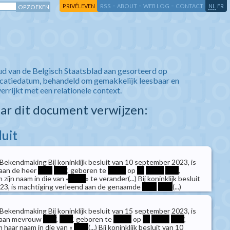
-
-
-
-
PRIVÉLEVEN
RSS
ABOUT
WEB LOG
CONTACT
NL
FR
ud van de Belgisch Staatsblad aan gesorteerd op
icatiedatum, behandeld om gemakkelijk leesbaar en
verrijkt met een relationele context.
aar dit document verwijzen:
luit
Bekendmaking Bij koninklijk besluit van 10 september 2023, is
 aan de heer
****
****
, geboren te
*****
op
**
*****
****
,
m zijn naam in die van «
*****
» te verander(...) Bij koninklijk besluit
23, is machtiging verleend aan de genaamde
****
****
(...)
Bekendmaking Bij koninklijk besluit van 15 september 2023, is
d aan mevrouw
****
,
****
, geboren te
*****
op
**
*****
****
,
m haar naam in die van «
****
(...) Bij koninklijk besluit van 10