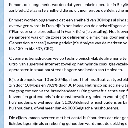
Er moet ook opgemerkt worden dat geen enkele operator in Belgi
aanbiedt. De laagste snelheid die op dit moment op de Belgische 
Er moet worden opgemerkt dat een snelheid van 30 Mbps al sinds 2
overwogen wordt in Frankrijk in het kader van de doelstellingen va
("Plan voor snelle breedband in Frankrijk", vrije vertaling). Het is e
gehanteerd was om de zones te definiëren die maximaal door één 
Generation Access") waren gedekt (zie Analyse van de markten vo
blz. 130 en blz. 537, CRC).
Overigens benadrukken we op technologisch vlak de algemene ten
uitrol van supersnel internet zowel op het hybride coax-glasvezelnet
operatoren in staat om steeds hogere snelheden aan te bieden.
Bij de drempels van 10 en 30 Mbps heeft het Instituut vastgeste
zijn door 10 Mbps en 99,1% door 30 Mbps. Het risico op sociale uitsl
toegang tot een vaste-breedbandaansluiting betreft slechts een fr
bovendien grotendeels in de dunst bevolkte gebieden woont (bij 
huishoudens, ofwel meer dan 31.000 Belgische huishoudens en bij
huishoudens, ofwel meer dan 46.000 Belgische huishoudens).
Die cijfers komen overeen met het aantal huishoudens dat niet g
lichtjes lager zijn als er rekening gehouden wordt met de dekking