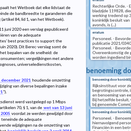
Rechterlijke Orde. -
paalt het Wetboek dat elke lidstaat de
bladzijde 119828, die
inde de bandbreedte te garanderen die
werking tredend op 31
(artikel 84, lid 1, van het Wetboek).
koninklijk besluit va
avonds, is (...)
11 juni 2020 een verslag gepubliceerd
erratum
iniëren van de adequate
Personeel. - Bevorde
s' best practices to support the
publicatie 2021/0340
juin 2020). Dit Berec-verslag somt de
Personeel. - Bevorder
Overeenkomstig de g
het bepalen van de snelheid: de
worden ingediend binn
 consumenten; vergelijkingen met andere
prognoses, universeledienstkosten,
benoeming doo
benoeming door koninklij
1 december 2021
houdende omzetting
Rijksinstituut voor z
ziging van diverse bepalingen inzake
begrotingscontrole, 
21
").
en benoeming van een 
Bij hetzelfde beslui
sdienst werd vastgelegd op 1 Mbps
bij genoemde Comm(..
artikelen 70, § 1, van de
wet van 13 juni
benoeming door koninklij
i 2005
voordat ze werden gewijzigd door
Personeel. - Benoemi
n teneinde de adequate
hiernavolgend person
ende wijzigingen na de omzetting van
Financiën in een bet
 het
koninklijk besluit van 2 april 2014