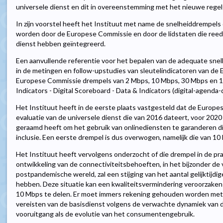
universele dienst en dit in overeenstemming met het nieuwe rege
In zijn voorstel heeft het Instituut met name de snelheiddrempel
worden door de Europese Commissie en door de lidstaten die reed
dienst hebben geïntegreerd.
Een aanvullende referentie voor het bepalen van de adequate sn
in de metingen en follow-upstudies van sleutelindicatoren van de E
Europese Commissie drempels van 2 Mbps, 10 Mbps, 30 Mbps en 
Indicators - Digital Scoreboard - Data & Indicators (digital-agenda-d
Het Instituut heeft in de eerste plaats vastgesteld dat de Europe
evaluatie van de universele dienst die van 2016 dateert, voor 20
geraamd heeft om het gebruik van onlinediensten te garanderen die 
inclusie. Een eerste drempel is dus overwogen, namelijk die van 10
Het Instituut heeft vervolgens onderzocht of die drempel in de prak
ontwikkeling van de connectiviteitsbehoeften, in het bijzonder de
postpandemische wereld, zal een stijging van het aantal gelijktijd
hebben. Deze situatie kan een kwaliteitsvermindering veroorzaken
10 Mbps te delen. Er moet immers rekening gehouden worden met d
vereisten van de basisdienst volgens de verwachte dynamiek van 
vooruitgang als de evolutie van het consumentengebruik.