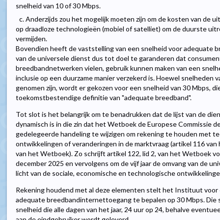
snelheid van 10 of 30 Mbps.
c. Anderzijds zou het mogelijk moeten zijn om de kosten van de u
op draadloze technologieën (mobiel of satelliet) om de duurste ui
vermijden.
Bovendien heeft de vaststelling van een snelheid voor adequate 
van de universele dienst dus tot doel te garanderen dat consument
breedbandnetwerken vielen, gebruik kunnen maken van een snelh
inclusie op een duurzame manier verzekerd is. Hoewel snelheden 
genomen zijn, wordt er gekozen voor een snelheid van 30 Mbps, di
toekomstbestendige definitie van "adequate breedband".
Tot slot is het belangrijk om te benadrukken dat de lijst van de die
dynamisch is in die zin dat het Wetboek de Europese Commissie de 
gedelegeerde handeling te wijzigen om rekening te houden met t
ontwikkelingen of veranderingen in de marktvraag (artikel 116 van
van het Wetboek). Zo schrijft artikel 122, lid 2, van het Wetboek vo
december 2025 en vervolgens om de vijf jaar de omvang van de unive
licht van de sociale, economische en technologische ontwikkelinge
Rekening houdend met al deze elementen stelt het Instituut voor
adequate breedbandinternettoegang te bepalen op 30 Mbps. Die 
snelheid die alle dagen van het jaar, 24 uur op 24, behalve eventu
aan de eindgebruiker wordt geleverd.