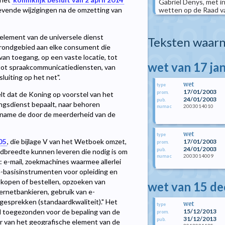
Gabriel Denys, met 
wetten op de Raad van
evende wijzigingen na de omzetting van
 element van de universele dienst
Teksten waarn
 grondgebied aan elke consument die
van toegang, op een vaste locatie, tot
wet van 17 ja
ot spraakcommunicatiediensten, van
luiting op het net".
wet
type
17/01/2003
prom.
elt dat de Koning op voorstel van het
24/01/2003
pub.
ngsdienst bepaalt, naar behoren
2003014010
numac
name de door de meerderheid van de
wet
type
05
, die bijlage V van het Wetboek omzet,
17/01/2003
prom.
24/01/2003
pub.
ndbreedte kunnen leveren die nodig is om
2003014009
numac
e-mail, zoekmachines waarmee allerlei
-basisinstrumenten voor opleiding en
 kopen of bestellen, opzoeken van
wet van 15 d
ernetbankieren, gebruik van e-
gesprekken (standaardkwaliteit)." Het
wet
type
15/12/2013
l toegezonden voor de bepaling van de
prom.
31/12/2013
pub.
r van het geografische element van de