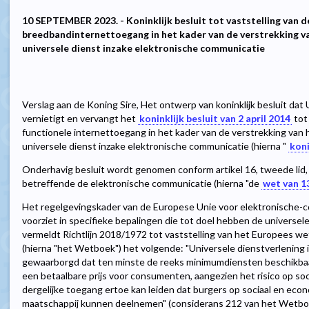
10 SEPTEMBER 2023. - Koninklijk besluit tot vaststelling van 
breedbandinternettoegang in het kader van de verstrekking v
universele dienst inzake elektronische communicatie
Verslag aan de Koning Sire, Het ontwerp van koninklijk besluit da
vernietigt en vervangt het
koninklijk besluit van 2 april 2014
tot
functionele internettoegang in het kader van de verstrekking van
universele dienst inzake elektronische communicatie (hierna "
koni
Onderhavig besluit wordt genomen conform artikel 16, tweede lid, v
betreffende de elektronische communicatie (hierna "de
wet van 13
Het regelgevingskader van de Europese Unie voor elektronische
voorziet in specifieke bepalingen die tot doel hebben de universel
vermeldt Richtlijn 2018/1972 tot vaststelling van het Europees w
(hierna "het Wetboek") het volgende: "Universele dienstverlenin
gewaarborgd dat ten minste de reeks minimumdiensten beschikbaar
een betaalbare prijs voor consumenten, aangezien het risico op soc
dergelijke toegang ertoe kan leiden dat burgers op sociaal en econo
maatschappij kunnen deelnemen" (considerans 212 van het Wetbo