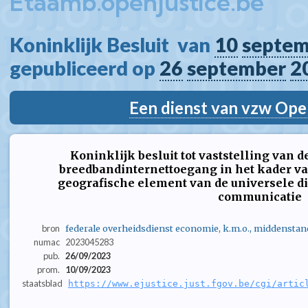
Etaamb.openjustice.be
Koninklijk Besluit  van 
10
septem
gepubliceerd op 
26
september
2
Een dienst van vzw Ope
Koninklijk besluit tot vaststelling van 
breedbandinternettoegang in het kader va
geografische element van de universele d
communicatie
bron
federale overheidsdienst economie, k.m.o., middenstan
numac
2023045283
pub.
26/09/2023
prom.
10/09/2023
staatsblad
https://www.ejustice.just.fgov.be/cgi/artic