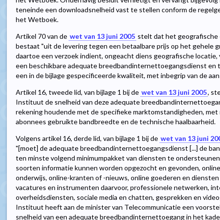
teneinde een downloadsnelheid vast te stellen conform de regelg
het Wetboek.
Artikel 70 van de
wet van 13 juni 2005
stelt dat het geografische
bestaat "uit de levering tegen een betaalbare prijs op het gehele
daartoe een verzoek indient, ongeacht diens geografische locatie, 
een beschikbare adequate breedbandinternettoegangsdienst en t
een in de bijlage gespecificeerde kwaliteit, met inbegrip van de aans
Artikel 16, tweede lid, van bijlage 1 bij de
wet van 13 juni 2005
, st
Instituut de snelheid van deze adequate breedbandinternettoega
rekening houdende met de specifieke marktomstandigheden, met 
abonnees gebruikte bandbreedte en de technische haalbaarheid.
Volgens artikel 16, derde lid, van bijlage 1 bij de
wet van 13 juni 20
"[moet] de adequate breedbandinternettoegangsdienst [...] de ba
ten minste volgend minimumpakket van diensten te ondersteunen: 
soorten informatie kunnen worden opgezocht en gevonden, online
onderwijs, online-kranten of -nieuws, online goederen en diensten
vacatures en instrumenten daarvoor, professionele netwerken, int
overheidsdiensten, sociale media en chatten, gesprekken en video
Instituut heeft aan de minister van Telecommunicatie een voorste
snelheid van een adequate breedbandinternettoegang in het kade