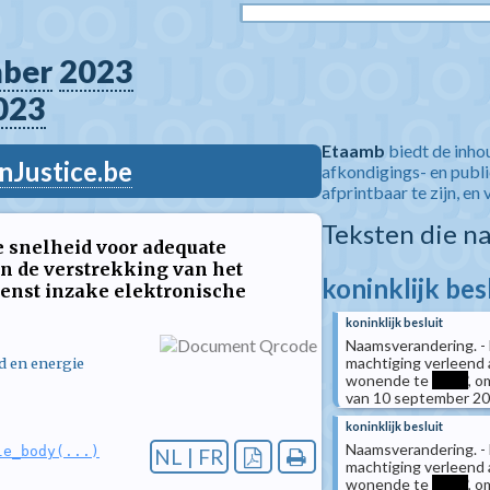
ber
2023
023
Etaamb
biedt de inho
nJustice.be
afkondigings- en publ
afprintbaar te zijn, en 
Teksten die n
de snelheid voor adequate
n de verstrekking van het
koninklijk bes
ienst inzake elektronische
koninklijk besluit
Naamsverandering. - 
machtiging verleend
d en energie
wonende te
*****
, o
van 10 september 20
koninklijk besluit
Naamsverandering. - 
le_body(...)
NL | FR
machtiging verleen
wonende te
*****
, o