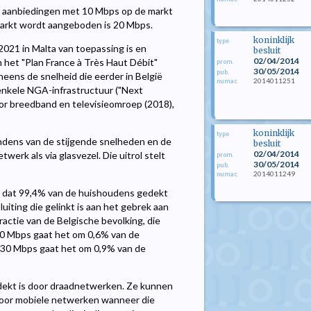
ë aanbiedingen met 10 Mbps op de markt
markt wordt aangeboden is 20 Mbps.
koninklijk
type
021 in Malta van toepassing is en
besluit
02/04/2014
n het "Plan France à Très Haut Débit"
prom.
30/05/2014
pub.
veneens de snelheid die eerder in België
2014011251
numac
enkele NGA-infrastructuur ("Next
or breedband en televisieomroep (2018),
koninklijk
type
dens van de stijgende snelheden en de
besluit
02/04/2014
werk als via glasvezel. Die uitrol stelt
prom.
30/05/2014
pub.
2014011249
numac
ld dat 99,4% van de huishoudens gedekt
uiting die gelinkt is aan het gebrek aan
actie van de Belgische bevolking, die
10 Mbps gaat het om 0,6% van de
 30 Mbps gaat het om 0,9% van de
edekt is door draadnetwerken. Ze kunnen
 door mobiele netwerken wanneer die