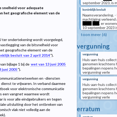
september 2023, is 
de snelheid voor adequate
koninklijk besluit
an het geografische element van de
Naamsverandering. - 
machtiging verleen
*****
****
, er wonend
10 september 2023 i
toon meer (6)
t U ter ondertekening wordt voorgelegd,
vergunning
 vastlegging van de bitsnelheid voor
 het geografische element van de
vergunning
nklijk besluit van 2 april 2014
").
Huis-aan-huis collect
genomen krachtens h
an bijlage 1 bij de
wet van 13 juni 2005
bepalingen nopens he
 juni 2005
").
vergunning verle
-communicatienetwerken en -diensten
vergunning
e dienst te vrijwaren. In verband daarmee
Huis-aan-huis collect
genomen krachtens h
etboek voor elektronische communicatie
bepalingen nopens he
g is een vangnet waarmee wordt
vergunning verle
 is voor alle eindgebruikers en tegen
iale uitsluiting door het ontbreken van
erratum
misch vlak niet volledig aan de
ek).
erratum