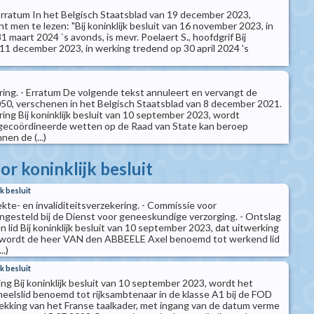
 Erratum In het Belgisch Staatsblad van 19 december 2023,
nt men te lezen: "Bij koninklijk besluit van 16 november 2023, in
 maart 2024 `s avonds, is mevr. Poelaert S., hoofdgrif Bij
n 11 december 2023, in werking tredend op 30 april 2024 's
ring. - Erratum De volgende tekst annuleert en vervangt de
50, verschenen in het Belgisch Staatsblad van 8 december 2021.
ing Bij koninklijk besluit van 10 september 2023, wordt
ecoördineerde wetten op de Raad van State kan beroep
en de (...)
r koninklijk besluit
k besluit
iekte- en invaliditeitsverzekering. - Commissie voor
ingesteld bij de Dienst voor geneeskundige verzorging. - Ontslag
lid Bij koninklijk besluit van 10 september 2023, dat uitwerking
t, wordt de heer VAN den ABBEELE Axel benoemd tot werkend lid
.)
k besluit
ng Bij koninklijk besluit van 10 september 2023, wordt het
eelslid benoemd tot rijksambtenaar in de klasse A1 bij de FOD
rekking van het Franse taalkader, met ingang van de datum verme