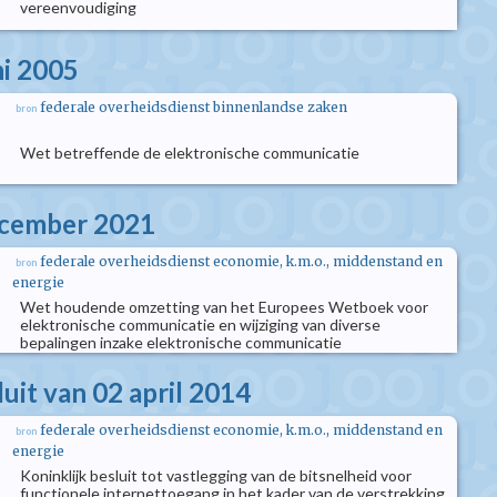
vereenvoudiging
ni 2005
federale overheidsdienst binnenlandse zaken
bron
Wet betreffende de elektronische communicatie
ecember 2021
federale overheidsdienst economie, k.m.o., middenstand en
bron
energie
Wet houdende omzetting van het Europees Wetboek voor
elektronische communicatie en wijziging van diverse
bepalingen inzake elektronische communicatie
luit van 02 april 2014
federale overheidsdienst economie, k.m.o., middenstand en
bron
energie
Koninklijk besluit tot vastlegging van de bitsnelheid voor
functionele internettoegang in het kader van de verstrekking