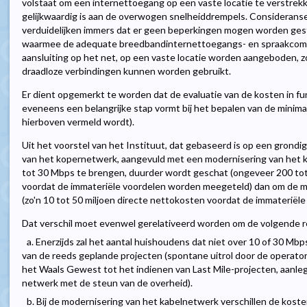
volstaat om een internettoegang op een vaste locatie te verstrekk
gelijkwaardig is aan de overwogen snelheiddrempels. Consideran
verduidelijken immers dat er geen beperkingen mogen worden ges
waarmee de adequate breedbandinternettoegangs- en spraakcomm
aansluiting op het net, op een vaste locatie worden aangeboden, 
draadloze verbindingen kunnen worden gebruikt.
Er dient opgemerkt te worden dat de evaluatie van de kosten in f
eveneens een belangrijke stap vormt bij het bepalen van de minimal
hierboven vermeld wordt).
Uit het voorstel van het Instituut, dat gebaseerd is op een grondig
van het kopernetwerk, aangevuld met een modernisering van het 
tot 30 Mbps te brengen, duurder wordt geschat (ongeveer 200 tot
voordat de immateriële voordelen worden meegeteld) dan om de m
(zo'n 10 tot 50 miljoen directe nettokosten voordat de immaterië
Dat verschil moet evenwel gerelativeerd worden om de volgende 
a. Enerzijds zal het aantal huishoudens dat niet over 10 of 30 Mbps
van de reeds geplande projecten (spontane uitrol door de operato
het Waals Gewest tot het indienen van Last Mile-projecten, aanle
netwerk met de steun van de overheid).
b. Bij de modernisering van het kabelnetwerk verschillen de koste