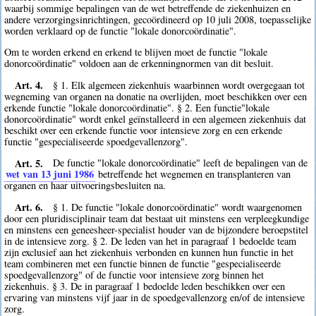
waarbij sommige bepalingen van de wet betreffende de ziekenhuizen en
andere verzorgingsinrichtingen, gecoördineerd op 10 juli 2008, toepasselijke
worden verklaard op de functie "lokale donorcoördinatie".
Om te worden erkend en erkend te blijven moet de functie "lokale
donorcoördinatie" voldoen aan de erkenningnormen van dit besluit.
Art. 4.
§ 1. Elk algemeen ziekenhuis waarbinnen wordt overgegaan tot
wegneming van organen na donatie na overlijden, moet beschikken over een
erkende functie "lokale donorcoördinatie". § 2. Een functie"lokale
donorcoördinatie" wordt enkel geïnstalleerd in een algemeen ziekenhuis dat
beschikt over een erkende functie voor intensieve zorg en een erkende
functie "gespecialiseerde spoedgevallenzorg".
Art. 5.
De functie "lokale donorcoördinatie" leeft de bepalingen van de
wet van 13 juni 1986
betreffende het wegnemen en transplanteren van
organen en haar uitvoeringsbesluiten na.
Art. 6.
§ 1. De functie "lokale donorcoördinatie" wordt waargenomen
door een pluridisciplinair team dat bestaat uit minstens een verpleegkundige
en minstens een geneesheer-specialist houder van de bijzondere beroepstitel
in de intensieve zorg. § 2. De leden van het in paragraaf 1 bedoelde team
zijn exclusief aan het ziekenhuis verbonden en kunnen hun functie in het
team combineren met een functie binnen de functie "gespecialiseerde
spoedgevallenzorg" of de functie voor intensieve zorg binnen het
ziekenhuis. § 3. De in paragraaf 1 bedoelde leden beschikken over een
ervaring van minstens vijf jaar in de spoedgevallenzorg en/of de intensieve
zorg.