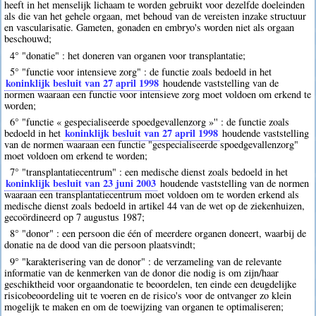
heeft in het menselijk lichaam te worden gebruikt voor dezelfde doeleinden
als die van het gehele orgaan, met behoud van de vereisten inzake structuur
en vascularisatie. Gameten, gonaden en embryo's worden niet als orgaan
beschouwd;
4° "donatie" : het doneren van organen voor transplantatie;
5° "functie voor intensieve zorg" : de functie zoals bedoeld in het
koninklijk besluit van 27 april 1998
houdende vaststelling van de
normen waaraan een functie voor intensieve zorg moet voldoen om erkend te
worden;
6° "functie « gespecialiseerde spoedgevallenzorg »'' : de functie zoals
koninklijk besluit van 27 april 1998
bedoeld in het
houdende vaststelling
van de normen waaraan een functie "gespecialiseerde spoedgevallenzorg"
moet voldoen om erkend te worden;
7° "transplantatiecentrum" : een medische dienst zoals bedoeld in het
koninklijk besluit van 23 juni 2003
houdende vaststelling van de normen
waaraan een transplantatiecentrum moet voldoen om te worden erkend als
medische dienst zoals bedoeld in artikel 44 van de wet op de ziekenhuizen,
gecoördineerd op 7 augustus 1987;
8° "donor" : een persoon die één of meerdere organen doneert, waarbij de
donatie na de dood van die persoon plaatsvindt;
9° "karakterisering van de donor" : de verzameling van de relevante
informatie van de kenmerken van de donor die nodig is om zijn/haar
geschiktheid voor orgaandonatie te beoordelen, ten einde een deugdelijke
risicobeoordeling uit te voeren en de risico's voor de ontvanger zo klein
mogelijk te maken en om de toewijzing van organen te optimaliseren;