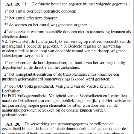
Art. 19.
§ 1. De functie houdt een register bij met volgende gegevens :
1° het aantal overleden potentiële donoren;
2° het aantal effectieve donoren;
3° de soorten en het aantal weggenomen organen;
4° de oorzaken waarom potentiële donoren niet in aanmerking kwamen als
effectieve donor.
§ 2. Tevens stelt de functie jaarlijks een verslag op met een overzicht van de
in paragraaf 1 bedoelde gegevens. § 3. Bedoeld register en jaarverslag
worden uiterlijk in de loop van de vierde maand van het daarop volgende
kalenderjaar overgemaakt aan :
1° de beheerder, de hoofdgeneesheer, het hoofd van het verpleegkundig
departement en de directie van het ziekenhuis;
2° het transplantatiecentrum of de transplantatiecentra waarmee een
juridisch geformaliseerd samenwerkingsakkoord werd gesloten;
3° de FOD Volksgezondheid, Veiligheid van de Voedselketen en
Leefmilieu.
De FOD Volksgezondheid, Veiligheid van de Voedselketen en Leefmilieu
maakt de betreffende jaarverslagen publiek toegankelijk. § 4. Het register en
het jaarverslag mogen geen elementen bevatten waardoor één van de
natuurlijke personen betrokken bij de donatie kunnen worden
geïdentificeerd.
Art. 20.
De verwerking van persoonsgegevens betreffende de
gezondheid binnen de functie "lokale donorcoördinatie" gebeurt onder de
verantwoordelijkheid van een beoefenaar van een gezondheidszorgberoep.