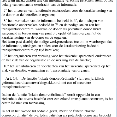
Het team maakt daarbij alle om informatie verzochte personen attent op het
belang van een snelle overdracht van de informatie;
7° het uitvoeren van functionele onderzoeken voor de karakterisering van
de donor en de betreffende organen;
8° het overmaken van de informatie bedoeld in 6°, de uitslagen van
functionele onderzoeken bedoeld in 7° en de nodige stalen aan het
transplantatiecentrum, waaraan de donor als potentiële donor wordt
aangemeld in toepassing van punt 3°, opdat dit kan overgaan tot de
karakterisering van de donor en de organen.
Het team past daarbij de nodige werkprocedures toe om te waarborgen dat
de informatie, uitslagen en stalen voor de karakterisering bedoeld
transplantatiecentrum op tijd bereiken;
9° het organiseren van vorming voor het ziekenhuispersoneel ondermeer
op het vlak van de organisatie en de werking van de functie;
10° het sensibiliseren en voorlichten van het ziekenhuispersoneel op het
vlak van donatie, wegneming en transplantatie van organen.
Art. 14.
De functie "lokale donorcoördinatie" sluit een juridisch
geformaliseerd samenwerkingsakkoord met een of meerdere
transplantatiecentra.
Indien de functie "lokale donorcoördinatie" wordt opgericht in een
ziekenhuis dat tevens beschikt over een erkend transplantatiecentrum, is het
eerste lid niet van toepassing.
In het in het tweede lid bedoeld geval, meldt de functie "lokale
donorcoördinatie" de overleden patiënten als potentiële donor aan bedoeld