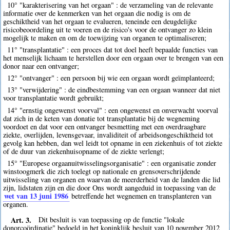
10° "karakterisering van het orgaan" : de verzameling van de relevante
informatie over de kenmerken van het orgaan die nodig is om de
geschiktheid van het orgaan te evalueren, teneinde een deugdelijke
risicobeoordeling uit te voeren en de risico's voor de ontvanger zo klein
mogelijk te maken en om de toewijzing van organen te optimaliseren;
11° "transplantatie" : een proces dat tot doel heeft bepaalde functies van
het menselijk lichaam te herstellen door een orgaan over te brengen van een
donor naar een ontvanger;
12° "ontvanger" : een persoon bij wie een orgaan wordt geïmplanteerd;
13° "verwijdering" : de eindbestemming van een orgaan wanneer dat niet
voor transplantatie wordt gebruikt;
14° "ernstig ongewenst voorval" : een ongewenst en onverwacht voorval
dat zich in de keten van donatie tot transplantatie bij de wegneming
voordoet en dat voor een ontvanger besmetting met een overdraagbare
ziekte, overlijden, levensgevaar, invaliditeit of arbeidsongeschiktheid tot
gevolg kan hebben, dan wel leidt tot opname in een ziekenhuis of tot ziekte
of de duur van ziekenhuisopname of de ziekte verlengt;
15° "Europese orgaanuitwisselingsorganisatie" : een organisatie zonder
winstoogmerk die zich toelegt op nationale en grensoverschrijdende
uitwisseling van organen en waarvan de meerderheid van de landen die lid
zijn, lidstaten zijn en die door Ons wordt aangeduid in toepassing van de
wet van 13 juni 1986
betreffende het wegnemen en transplanteren van
organen.
Art. 3.
Dit besluit is van toepassing op de functie "lokale
donorcoördinatie" bedoeld in het koninklijk besluit van 10 november 2012