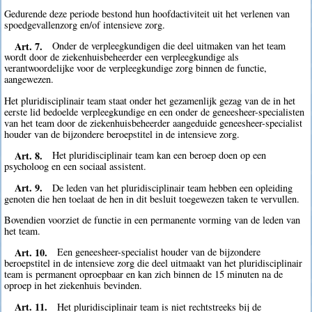
Gedurende deze periode bestond hun hoofdactiviteit uit het verlenen van
spoedgevallenzorg en/of intensieve zorg.
Art. 7.
Onder de verpleegkundigen die deel uitmaken van het team
wordt door de ziekenhuisbeheerder een verpleegkundige als
verantwoordelijke voor de verpleegkundige zorg binnen de functie,
aangewezen.
Het pluridisciplinair team staat onder het gezamenlijk gezag van de in het
eerste lid bedoelde verpleegkundige en een onder de geneesheer-specialisten
van het team door de ziekenhuisbeheerder aangeduide geneesheer-specialist
houder van de bijzondere beroepstitel in de intensieve zorg.
Art. 8.
Het pluridisciplinair team kan een beroep doen op een
psycholoog en een sociaal assistent.
Art. 9.
De leden van het pluridisciplinair team hebben een opleiding
genoten die hen toelaat de hen in dit besluit toegewezen taken te vervullen.
Bovendien voorziet de functie in een permanente vorming van de leden van
het team.
Art. 10.
Een geneesheer-specialist houder van de bijzondere
beroepstitel in de intensieve zorg die deel uitmaakt van het pluridisciplinair
team is permanent oproepbaar en kan zich binnen de 15 minuten na de
oproep in het ziekenhuis bevinden.
Art. 11.
Het pluridisciplinair team is niet rechtstreeks bij de