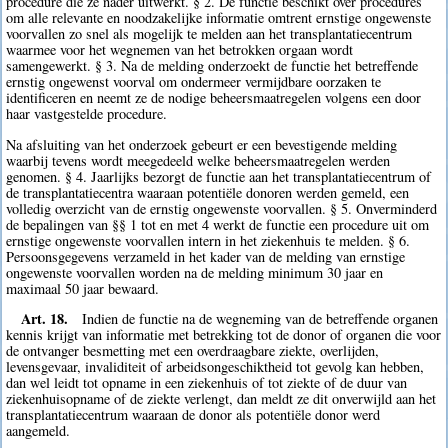
procedure die ze nader uitwerkt. § 2. De functie beschikt over procedures
om alle relevante en noodzakelijke informatie omtrent ernstige ongewenste
voorvallen zo snel als mogelijk te melden aan het transplantatiecentrum
waarmee voor het wegnemen van het betrokken orgaan wordt
samengewerkt. § 3. Na de melding onderzoekt de functie het betreffende
ernstig ongewenst voorval om ondermeer vermijdbare oorzaken te
identificeren en neemt ze de nodige beheersmaatregelen volgens een door
haar vastgestelde procedure.
Na afsluiting van het onderzoek gebeurt er een bevestigende melding
waarbij tevens wordt meegedeeld welke beheersmaatregelen werden
genomen. § 4. Jaarlijks bezorgt de functie aan het transplantatiecentrum of
de transplantatiecentra waaraan potentiële donoren werden gemeld, een
volledig overzicht van de ernstig ongewenste voorvallen. § 5. Onverminderd
de bepalingen van §§ 1 tot en met 4 werkt de functie een procedure uit om
ernstige ongewenste voorvallen intern in het ziekenhuis te melden. § 6.
Persoonsgegevens verzameld in het kader van de melding van ernstige
ongewenste voorvallen worden na de melding minimum 30 jaar en
maximaal 50 jaar bewaard.
Art. 18.
Indien de functie na de wegneming van de betreffende organen
kennis krijgt van informatie met betrekking tot de donor of organen die voor
de ontvanger besmetting met een overdraagbare ziekte, overlijden,
levensgevaar, invaliditeit of arbeidsongeschiktheid tot gevolg kan hebben,
dan wel leidt tot opname in een ziekenhuis of tot ziekte of de duur van
ziekenhuisopname of de ziekte verlengt, dan meldt ze dit onverwijld aan het
transplantatiecentrum waaraan de donor als potentiële donor werd
aangemeld.