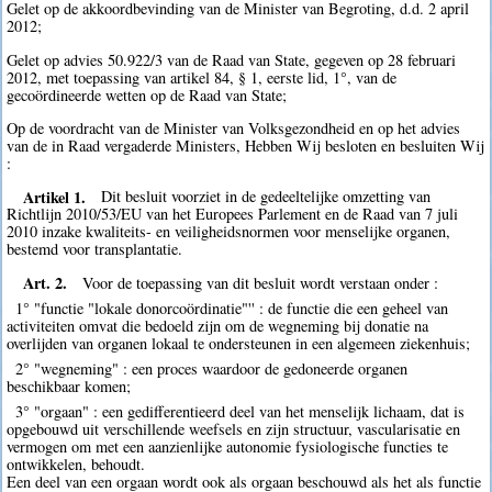
Gelet op de akkoordbevinding van de Minister van Begroting, d.d. 2 april
2012;
Gelet op advies 50.922/3 van de Raad van State, gegeven op 28 februari
2012, met toepassing van artikel 84, § 1, eerste lid, 1°, van de
gecoördineerde wetten op de Raad van State;
Op de voordracht van de Minister van Volksgezondheid en op het advies
van de in Raad vergaderde Ministers, Hebben Wij besloten en besluiten Wij
:
Artikel 1.
Dit besluit voorziet in de gedeeltelijke omzetting van
Richtlijn 2010/53/EU van het Europees Parlement en de Raad van 7 juli
2010 inzake kwaliteits- en veiligheidsnormen voor menselijke organen,
bestemd voor transplantatie.
Art. 2.
Voor de toepassing van dit besluit wordt verstaan onder :
1° "functie "lokale donorcoördinatie"'' : de functie die een geheel van
activiteiten omvat die bedoeld zijn om de wegneming bij donatie na
overlijden van organen lokaal te ondersteunen in een algemeen ziekenhuis;
2° "wegneming" : een proces waardoor de gedoneerde organen
beschikbaar komen;
3° "orgaan" : een gedifferentieerd deel van het menselijk lichaam, dat is
opgebouwd uit verschillende weefsels en zijn structuur, vascularisatie en
vermogen om met een aanzienlijke autonomie fysiologische functies te
ontwikkelen, behoudt.
Een deel van een orgaan wordt ook als orgaan beschouwd als het als functie