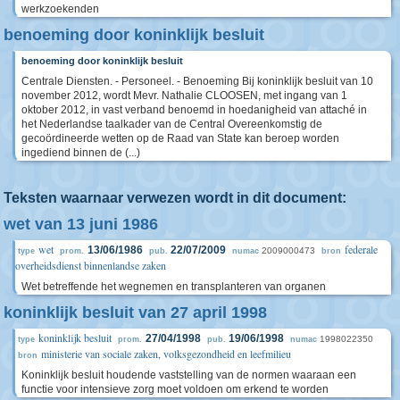
werkzoekenden
benoeming door koninklijk besluit
benoeming door koninklijk besluit
Centrale Diensten. - Personeel. - Benoeming Bij koninklijk besluit van 10
november 2012, wordt Mevr. Nathalie CLOOSEN, met ingang van 1
oktober 2012, in vast verband benoemd in hoedanigheid van attaché in
het Nederlandse taalkader van de Central Overeenkomstig de
gecoördineerde wetten op de Raad van State kan beroep worden
ingediend binnen de (...)
Teksten waarnaar verwezen wordt in dit document:
wet van 13 juni 1986
wet
federale
13/06/1986
22/07/2009
2009000473
type
prom.
pub.
numac
bron
overheidsdienst binnenlandse zaken
Wet betreffende het wegnemen en transplanteren van organen
koninklijk besluit van 27 april 1998
koninklijk besluit
27/04/1998
19/06/1998
1998022350
type
prom.
pub.
numac
ministerie van sociale zaken, volksgezondheid en leefmilieu
bron
Koninklijk besluit houdende vaststelling van de normen waaraan een
functie voor intensieve zorg moet voldoen om erkend te worden