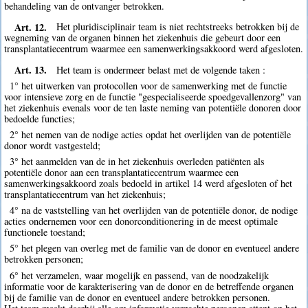
behandeling van de ontvanger betrokken.
Art. 12.
Het pluridisciplinair team is niet rechtstreeks betrokken bij de
wegneming van de organen binnen het ziekenhuis die gebeurt door een
transplantatiecentrum waarmee een samenwerkingsakkoord werd afgesloten.
Art. 13.
Het team is ondermeer belast met de volgende taken :
1° het uitwerken van protocollen voor de samenwerking met de functie
voor intensieve zorg en de functie "gespecialiseerde spoedgevallenzorg" van
het ziekenhuis evenals voor de ten laste neming van potentiële donoren door
bedoelde functies;
2° het nemen van de nodige acties opdat het overlijden van de potentiële
donor wordt vastgesteld;
3° het aanmelden van de in het ziekenhuis overleden patiënten als
potentiële donor aan een transplantatiecentrum waarmee een
samenwerkingsakkoord zoals bedoeld in artikel 14 werd afgesloten of het
transplantatiecentrum van het ziekenhuis;
4° na de vaststelling van het overlijden van de potentiële donor, de nodige
acties ondernemen voor een donorconditionering in de meest optimale
functionele toestand;
5° het plegen van overleg met de familie van de donor en eventueel andere
betrokken personen;
6° het verzamelen, waar mogelijk en passend, van de noodzakelijk
informatie voor de karakterisering van de donor en de betreffende organen
bij de familie van de donor en eventueel andere betrokken personen.