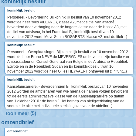
koninklijk besluit
koninklijk besluit
Personeel. - Bevordering Bij koninklijk besluit van 10 november 2012
wordt de heer Yves VILLANOY, klasse A2, met de titel van attaché,
bevorderd door verhoging naar de hogere klasse naar de klasse A3, met
de titel van adviseur, in het Frans taal Bij koninklijk besluit van 10
november 2012 wordt Mevr. Sonia BOGAERTS, klasse A2, met de titel(...)
koninklijk besluit
Personeel. - Overplaatsingen Bij koninklijk besluit van 10 november 2012
wordt de heer Bruno NEVE de MEVERGNIES ontheven uit zijn functie van
Ambassadeur en Consul-Generaal van België in de Arabische Republiek
Egypte en in de Republiek Sudan en Bij koninklijk besluit van 10
november 2012 wordt de heer Gilles HEYVAERT ontheven uit zijn fun(...)
koninklijk besluit
Kanselarijcarrière. - Bevorderingen Bij koninklijk besluit van 10 november
2012 worden de ambtenaren van wie hierna de namen volgen bevorderd
tot de eerste administratieve klasse van de Kanselarijcarrière op datum
van 1 oktober 2010 : de heren J Het beroep van nietigverklaring van de
voormelde akte met individuele strekking kan voor de afdelin(...)
toon meer (5)
omzendbrief
omzendbrief