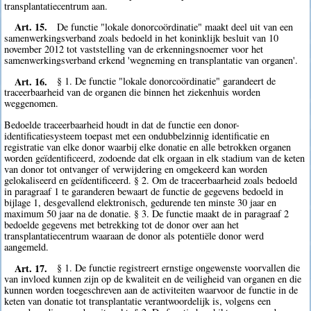
transplantatiecentrum aan.
Art. 15.
De functie "lokale donorcoördinatie" maakt deel uit van een
samenwerkingsverband zoals bedoeld in het koninklijk besluit van 10
november 2012 tot vaststelling van de erkenningsnoemer voor het
samenwerkingsverband erkend 'wegneming en transplantatie van organen'.
Art. 16.
§ 1. De functie "lokale donorcoördinatie" garandeert de
traceerbaarheid van de organen die binnen het ziekenhuis worden
weggenomen.
Bedoelde traceerbaarheid houdt in dat de functie een donor-
identificatiesysteem toepast met een ondubbelzinnig identificatie en
registratie van elke donor waarbij elke donatie en alle betrokken organen
worden geïdentificeerd, zodoende dat elk orgaan in elk stadium van de keten
van donor tot ontvanger of verwijdering en omgekeerd kan worden
gelokaliseerd en geïdentificeerd. § 2. Om de traceerbaarheid zoals bedoeld
in paragraaf 1 te garanderen bewaart de functie de gegevens bedoeld in
bijlage 1, desgevallend elektronisch, gedurende ten minste 30 jaar en
maximum 50 jaar na de donatie. § 3. De functie maakt de in paragraaf 2
bedoelde gegevens met betrekking tot de donor over aan het
transplantatiecentrum waaraan de donor als potentiële donor werd
aangemeld.
Art. 17.
§ 1. De functie registreert ernstige ongewenste voorvallen die
van invloed kunnen zijn op de kwaliteit en de veiligheid van organen en die
kunnen worden toegeschreven aan de activiteiten waarvoor de functie in de
keten van donatie tot transplantatie verantwoordelijk is, volgens een