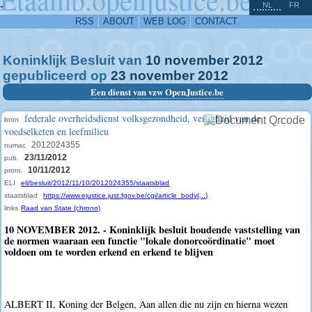
^
-
NL
FR
RSS
ABOUT
WEB LOG
CONTACT
Koninklijk Besluit van
10
november
2012
gepubliceerd op
23
november
2012
Een dienst van vzw OpenJustice.be
federale overheidsdienst volksgezondheid, veiligheid van de
bron
voedselketen en leefmilieu
2012024355
numac
23/11/2012
pub.
10/11/2012
prom.
ELI
eli/besluit/2012/11/10/2012024355/staatsblad
staatsblad
https://www.ejustice.just.fgov.be/cgi/article_body(...)
links
Raad van State (chrono)
10 NOVEMBER 2012. - Koninklijk besluit houdende vaststelling van
de normen waaraan een functie "lokale donorcoördinatie" moet
voldoen om te worden erkend en erkend te blijven
ALBERT II, Koning der Belgen, Aan allen die nu zijn en hierna wezen