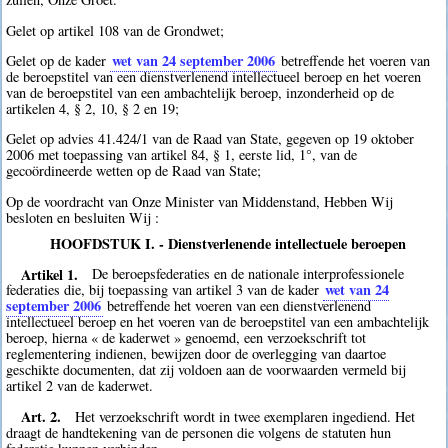
Gelet op artikel 108 van de Grondwet;
wet van 24 september 2006
Gelet op de kader
betreffende het voeren van
de beroepstitel van een dienstverlenend intellectueel beroep en het voeren
van de beroepstitel van een ambachtelijk beroep, inzonderheid op de
artikelen 4, § 2, 10, § 2 en 19;
Gelet op advies 41.424/1 van de Raad van State, gegeven op 19 oktober
2006 met toepassing van artikel 84, § 1, eerste lid, 1°, van de
gecoördineerde wetten op de Raad van State;
Op de voordracht van Onze Minister van Middenstand, Hebben Wij
besloten en besluiten Wij :
HOOFDSTUK I. - Dienstverlenende intellectuele beroepen
Artikel 1.
De beroepsfederaties en de nationale interprofessionele
wet van 24
federaties die, bij toepassing van artikel 3 van de kader
september 2006
betreffende het voeren van een dienstverlenend
intellectueel beroep en het voeren van de beroepstitel van een ambachtelijk
beroep, hierna « de kaderwet » genoemd, een verzoekschrift tot
reglementering indienen, bewijzen door de overlegging van daartoe
geschikte documenten, dat zij voldoen aan de voorwaarden vermeld bij
artikel 2 van de kaderwet.
Art. 2.
Het verzoekschrift wordt in twee exemplaren ingediend. Het
draagt de handtekening van de personen die volgens de statuten hun