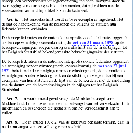
beroep, een verzoekschrift tot reglementering indienen, bewijzen door de
overlegging van daartoe geschikte documenten, dat zij voldoen aan de
voorwaarden vermeld bij artikel 8 van de kaderwet.
Art. 6.
Het verzoekschrift wordt in twee exemplaren ingediend. Het
draagt de handtekening van de personen die volgens de statuten hun
federatie kunnen verbinden.
De beroepsfederaties en de nationale interprofessionele federaties opgericht
wet van 31 maart 1898
als beroepsvereniging overeenkomstig de
op de
beroepsverenigingen, voegen daarbij een afschrift van de in de bijlagen tot
het Belgisch Staatsblad bekendgemaakte bekrachtigingsakte der statuten.
De beroepsfederaties en de nationale interprofessionele federaties opgericht
wet van 27 juni
als vereniging zonder winstoogmerk, overeenkomstig de
1921
betreffende de verenigingen zonder winstoogmerk, de internationale
verenigingen zonder winstoogmerk en de stichtingen voegen daarbij een
exemplaar van hun statuten en de lijst van de beheerders, met de aanduiding
van de datum van de bekendmakingen in de bijlagen tot het Belgisch
Staatsblad.
Art. 7.
In voorkomend geval vraagt de Minister bevoegd voor
Middenstand, binnen twee maanden na ontvangst van het verzoekschrift, de
inlichtingen en bescheiden die nodig zijn om het verzoekschrift aan te
vullen.
Art. 8.
De in artikel 10, § 2, van de kaderwet bepaalde termijn, gaat in
na de ontvangst van een volledig verzoekschrift.