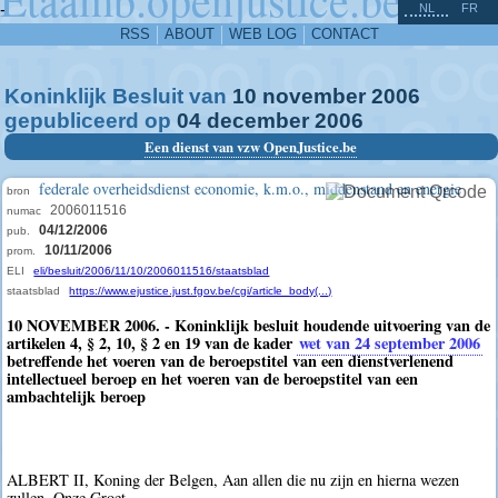
^
-
NL
FR
RSS
ABOUT
WEB LOG
CONTACT
Koninklijk Besluit van
10
november
2006
gepubliceerd op
04
december
2006
Een dienst van vzw OpenJustice.be
federale overheidsdienst economie, k.m.o., middenstand en energie
bron
2006011516
numac
04/12/2006
pub.
10/11/2006
prom.
ELI
eli/besluit/2006/11/10/2006011516/staatsblad
staatsblad
https://www.ejustice.just.fgov.be/cgi/article_body(...)
10 NOVEMBER 2006. - Koninklijk besluit houdende uitvoering van de
artikelen 4, § 2, 10, § 2 en 19 van de kader
wet van 24 september 2006
betreffende het voeren van de beroepstitel van een dienstverlenend
intellectueel beroep en het voeren van de beroepstitel van een
ambachtelijk beroep
ALBERT II, Koning der Belgen, Aan allen die nu zijn en hierna wezen
zullen, Onze Groet.