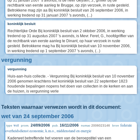
op 31 januari 2007 's avonds, is de heer Geysen, J., griffier bij de
rechtbank van eerste aanleg te Brugge, op zijn verzoek, in ruste gesteld.
Betrokkene mag zijn aa Bij koninklijk besluit van 26 september 2006, in
werking tredend op 31 januari 2007 's avonds, (...)
koninklijk besluit
Rechterlijke Orde Bij koninklijk besluit van 2 oktober 2006, in werking
tredend op 31 augustus 2007 's avonds, is Mevr. Feret, G., hoofdgriffier van
de rechtbank van eerste aanleg te Dinant, op haar verzoek in ruste
gesteld. Betrokkene mag ha Bij koninklijk besluit van 10 november 2006,
in werking tredend op 1 september 2007 's avonds, (...)
vergunning
vergunning
Huis-aan-huis collecte. - Vergunning Bij koninklijk besluit van 10 november
2006 genomen krachtens het koninklijk besluit van 22 september 1823
houdende bepalingen nopens het doen van collecten in de kerken en aan
de huizen, is vergunning verle
Teksten waarnaar verwezen wordt in dit document:
wet van 24 september 2006
wet
federale
24/09/2006
16/11/2006
2006023146
type
prom.
pub.
numac
bron
overheidsdienst economie, k.m.o., middenstand en energie
Kaderwet betreffende het voeren van de beroepstitel van een