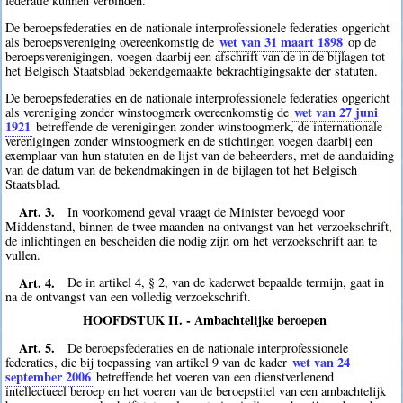
federatie kunnen verbinden.
De beroepsfederaties en de nationale interprofessionele federaties opgericht
wet van 31 maart 1898
als beroepsvereniging overeenkomstig de
op de
beroepsverenigingen, voegen daarbij een afschrift van de in de bijlagen tot
het Belgisch Staatsblad bekendgemaakte bekrachtigingsakte der statuten.
De beroepsfederaties en de nationale interprofessionele federaties opgericht
wet van 27 juni
als vereniging zonder winstoogmerk overeenkomstig de
1921
betreffende de verenigingen zonder winstoogmerk, de internationale
verenigingen zonder winstoogmerk en de stichtingen voegen daarbij een
exemplaar van hun statuten en de lijst van de beheerders, met de aanduiding
van de datum van de bekendmakingen in de bijlagen tot het Belgisch
Staatsblad.
Art. 3.
In voorkomend geval vraagt de Minister bevoegd voor
Middenstand, binnen de twee maanden na ontvangst van het verzoekschrift,
de inlichtingen en bescheiden die nodig zijn om het verzoekschrift aan te
vullen.
Art. 4.
De in artikel 4, § 2, van de kaderwet bepaalde termijn, gaat in
na de ontvangst van een volledig verzoekschrift.
HOOFDSTUK II. - Ambachtelijke beroepen
Art. 5.
De beroepsfederaties en de nationale interprofessionele
wet van 24
federaties, die bij toepassing van artikel 9 van de kader
september 2006
betreffende het voeren van een dienstverlenend
intellectueel beroep en het voeren van de beroepstitel van een ambachtelijk