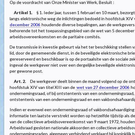
Op de voordracht van Onze Minister van Werk, Besluit :
Artikel 1.
§ 1. Ieder jaar, tussen 1 februari en 10 maart, bezorg
langs elektronische weg de inlichtingen bedoeld in hoofdstuk XIV v
december 2006
houdende diverse bepalingen, aan de werkgevers di
behorende tot het toepassingsgebied van de wet van 5 december 
arbeidsovereenkomsten en de paritaire comités.
De transmissie in kwestie gebeurt via het ter beschikking stellen v
lid, door de genemeende dienst, in de beveiligde elektronische bri
gereserveerd en beschikbaar is op de portaalsite van de sociale zeke
ingeval de werkgever niet over een dergelijke beveiligde elektroni
per gewone post.
Art. 2.
De werkgever deelt binnen de maand volgend op de ontv
hoofdstuk XIV van titel XIII van de
wet van 27 december 2006
ho
ondernemingsraad, of bij ontstentenis van een ondernemingsraad, 
ontstentenis van een ondernemingsraad en een vakbondsafvaardi
Indien er evenwel een ondernemingsraad of vakbondsafvaardiging 
informatie ten laatste verstrekt worden op hetzelfde tijdstip als de j
van de collectieve arbeidsovereenkomst van 9 maart 1972, houden
Arbeidsraad gesloten nationale akkoorden en collectieve arbeid
ondernemingsraden, algemeen verbindend verklaard bij koninklijk 