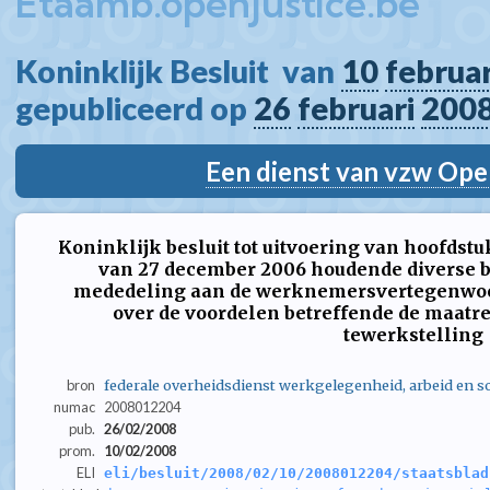
Etaamb.openjustice.be
Koninklijk Besluit  van 
10
februar
gepubliceerd op 
26
februari
200
Een dienst van vzw Ope
Koninklijk besluit tot uitvoering van hoofdstu
van 27 december 2006 houdende diverse b
mededeling aan de werknemersvertegenwoor
over de voordelen betreffende de maatr
tewerkstelling
bron
federale overheidsdienst werkgelegenheid, arbeid en so
numac
2008012204
pub.
26/02/2008
prom.
10/02/2008
ELI
eli/besluit/2008/02/10/2008012204/staatsblad