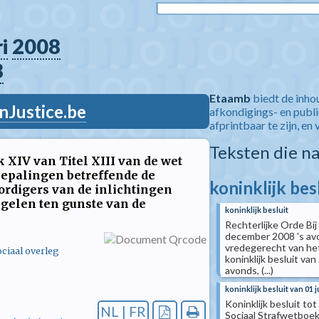
i
2008
8
Etaamb
biedt de inho
nJustice.be
afkondigings- en publ
afprintbaar te zijn, en 
Teksten die n
k XIV van Titel XIII van de wet
epalingen betreffende de
koninklijk bes
digers van de inlichtingen
egelen ten gunste van de
koninklijk besluit
Rechterlijke Orde Bij
december 2008 's avon
vredegerecht van het
ciaal overleg
koninklijk besluit va
avonds, (...)
koninklijk besluit van 01 j
Koninklijk besluit tot
NL | FR
Sociaal Strafwetboek