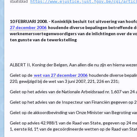
staatsblad
https://www.ejustice.just.fgov.be/cgi/artic
10 FEBRUARI 2008. - Koninklijk besluit tot uitvoering van hoofd
27 december 2006
houdende diverse bepalingen betreffende d
werknemersvertegenwoordigers van de inlichtingen over de v
ten gunste van de tewerkstelling
ALBERT II, Koning der Belgen, Aan allen die nu zijn en hierna weze
Gelet op de
wet van 27 december 2006
houdende diverse bepaling
220, gewijzigd bij de wet van 3 juni 2007, 221, 226 en 231;
Gelet op het advies van de Nationale Arbeidsraad nr. 1.607 van 24 a
Gelet op het advies van de Inspecteur van Financiën gegeven op 26
Gelet op de akkoordbevinding van Onze Minister van Begroting van 
Gelet op advies 42.988/1 van de Raad van State, gegeven op 24 mei
1, eerste lid, 1°, van de gecoördineerde wetten op de Raad van Sta