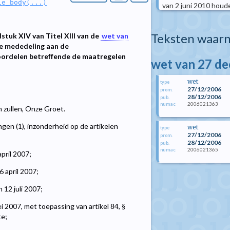
le_body(...)
van 2 juni 2010 houd
Teksten waarn
stuk XIV van Titel XIII van de
wet van
e mededeling aan de
oordelen betreffende de maatregelen
wet van 27 d
wet
type
27/12/2006
prom.
28/12/2006
pub.
2006021363
numac
n zullen, Onze Groet.
en (1), inzonderheid op de artikelen
wet
type
27/12/2006
prom.
28/12/2006
pub.
2006021365
numac
pril 2007;
 april 2007;
12 juli 2007;
 2007, met toepassing van artikel 84, §
te;