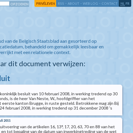
-
-
-
-
PRIVÉLEVEN
RSS
ABOUT
WEB LOG
CONTACT
NL
FR
ud van de Belgisch Staatsblad aan gesorteerd op
icatiedatum, behandeld om gemakkelijk leesbaar en
verrijkt met een relationele context.
aar dit document verwijzen:
luit
 koninklijk besluit van 10 februari 2008, in werking tredend op 30
ds, is de heer Van Neste, W., hoofdgriffier van het
 eerste kanton Brugge, in ruste gesteld. Betrokkene mag zijn Bij
n 24 februari 2008, in werking tredend op 31 december 2008 's
uli 2011
 uitvoering van de artikelen 16, 13°, 17, 20, 63, 70 en 88 van het
 en tot bepaling van de datum van inwerkingtreding van de wet