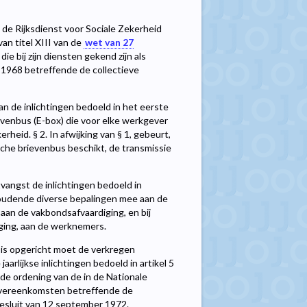
t de Rijksdienst voor Sociale Zekerheid
an titel XIII van de
wet van 27
e bij zijn diensten gekend zijn als
1968 betreffende de collectieve
an de inlichtingen bedoeld in het eerste
evenbus (E-box) die voor elke werkgever
rheid. § 2. In afwijking van § 1, gebeurt,
sche brievenbus beschikt, de transmissie
angst de inlichtingen bedoeld in
udende diverse bepalingen mee aan de
aan de vakbondsafvaardiging, en bij
ging, aan de werknemers.
is opgericht moet de verkregen
aarlijkse inlichtingen bedoeld in artikel 5
de ordening van de in de Nationale
sovereenkomsten betreffende de
besluit van 12 september 1972.