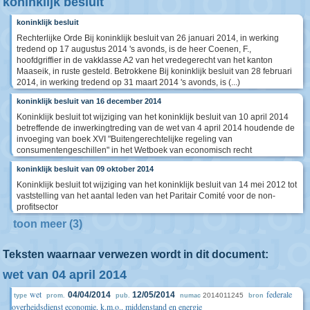
koninklijk besluit
koninklijk besluit
Rechterlijke Orde Bij koninklijk besluit van 26 januari 2014, in werking
tredend op 17 augustus 2014 's avonds, is de heer Coenen, F.,
hoofdgriffier in de vakklasse A2 van het vredegerecht van het kanton
Maaseik, in ruste gesteld. Betrokkene Bij koninklijk besluit van 28 februari
2014, in werking tredend op 31 maart 2014 's avonds, is (...)
koninklijk besluit van 16 december 2014
Koninklijk besluit tot wijziging van het koninklijk besluit van 10 april 2014
betreffende de inwerkingtreding van de wet van 4 april 2014 houdende de
invoeging van boek XVI "Buitengerechtelijke regeling van
consumentengeschillen" in het Wetboek van economisch recht
koninklijk besluit van 09 oktober 2014
Koninklijk besluit tot wijziging van het koninklijk besluit van 14 mei 2012 tot
vaststelling van het aantal leden van het Paritair Comité voor de non-
profitsector
toon meer (3)
Teksten waarnaar verwezen wordt in dit document:
wet van 04 april 2014
wet
federale
04/04/2014
12/05/2014
2014011245
type
prom.
pub.
numac
bron
overheidsdienst economie, k.m.o., middenstand en energie