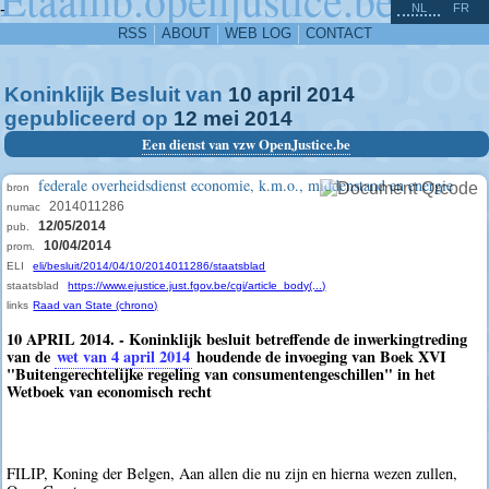
^
-
NL
FR
RSS
ABOUT
WEB LOG
CONTACT
Koninklijk Besluit van
10
april
2014
gepubliceerd op
12
mei
2014
Een dienst van vzw OpenJustice.be
federale overheidsdienst economie, k.m.o., middenstand en energie
bron
2014011286
numac
12/05/2014
pub.
10/04/2014
prom.
ELI
eli/besluit/2014/04/10/2014011286/staatsblad
staatsblad
https://www.ejustice.just.fgov.be/cgi/article_body(...)
links
Raad van State (chrono)
10 APRIL 2014. - Koninklijk besluit betreffende de inwerkingtreding
van de
wet van 4 april 2014
houdende de invoeging van Boek XVI
"Buitengerechtelijke regeling van consumentengeschillen" in het
Wetboek van economisch recht
FILIP, Koning der Belgen, Aan allen die nu zijn en hierna wezen zullen,