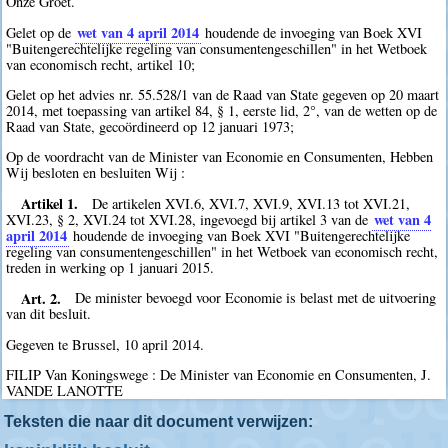
Onze Groet.
wet van 4 april 2014
Gelet op de
houdende de invoeging van Boek XVI
"Buitengerechtelijke regeling van consumentengeschillen" in het Wetboek
van economisch recht, artikel 10;
Gelet op het advies nr. 55.528/1 van de Raad van State gegeven op 20 maart
2014, met toepassing van artikel 84, § 1, eerste lid, 2°, van de wetten op de
Raad van State, gecoördineerd op 12 januari 1973;
Op de voordracht van de Minister van Economie en Consumenten, Hebben
Wij besloten en besluiten Wij :
Artikel 1.
De artikelen XVI.6, XVI.7, XVI.9, XVI.13 tot XVI.21,
wet van 4
XVI.23, § 2, XVI.24 tot XVI.28, ingevoegd bij artikel 3 van de
april 2014
houdende de invoeging van Boek XVI "Buitengerechtelijke
regeling van consumentengeschillen" in het Wetboek van economisch recht,
treden in werking op 1 januari 2015.
Art. 2.
De minister bevoegd voor Economie is belast met de uitvoering
van dit besluit.
Gegeven te Brussel, 10 april 2014.
FILIP Van Koningswege : De Minister van Economie en Consumenten, J.
VANDE LANOTTE
Teksten die naar dit document verwijzen: