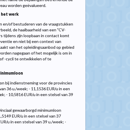
niveau worden geëvalueerd.
 het werk
ken en/of bestuderen van de vraagstukken
rbeeld, de haalbaarheid van een "CV-
 tijdens zijn loopbaan in contact komt
reventie en niet bij een context van
maakt van het opleidingsaanbod op gebied
 worden nagegaan of het mogelijk is om in
 -cycli te ontwikkelen of te
inimumloon
n bij indienstneming voor de provincies
 van 36 u./week; - 11,1536 EUR/u in een
ek; - 10,5816 EUR/u in een stelsel van 39
ovinciaal gewaarborgd minimumloon
1,5149 EUR/u in een stelsel van 37
UR/u in een stelsel van 39 u./week; -