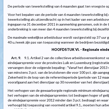
De periode van tewerkstelling van 6 maanden gaat ten vroegste op 
Voor het bepalen van de periode van 6 maanden tewerkstelling bij
tewerkstelling als uitzendkracht op in het kader van een arbeidso
ingegaan na 31 december 2011 in aanmerking genomen, ook in de t
onderbreking is van meer dan 4 maanden tewerkstelling bij dezelfd
De maximale wekelijkse arbeidsduur wordt vastgesteld op 37 uur gem
40 u./week zijn pas van toepassing wanneer de bedrijven bezoldig
HOOFDSTUK VI. - Regionale einde
Art. 9.
9.1. Artikel 2 van de collectieve arbeidsovereenkomst
eindejaarspremie voor de provincies Luik en Luxemburg (registr
vervangen door de volgende bepaling : "Vanaf het dienstjaar 201
van minstens 3 pct. van de brutolonen die voor 100 pct. zijn aangeg
Zekerheid in de loop van de referentieperiode (periode van 12 ma
voorafgaand aan het dienstjaar op 30 november van het dienstjaar)"
Het verhogen van de gewaarborgde regionale minimum eindejaarsp
het verhogen van de eindejaarspremies tot bedragen hoger of gelij
de eindejaarspremie voor 2012 minder dan 3 pct. bedraagt en waar
verhoogd bij toepassing van voormeld artikel 9.1., moeten hun arbe