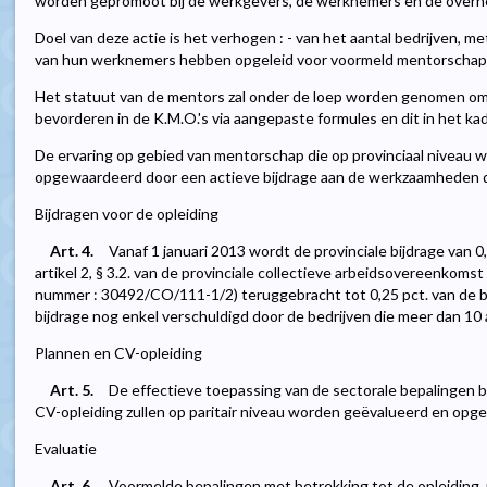
worden gepromoot bij de werkgevers, de werknemers en de overh
Doel van deze actie is het verhogen : - van het aantal bedrijven, m
van hun werknemers hebben opgeleid voor voormeld mentorschap, 
Het statuut van de mentors zal onder de loep worden genomen om
bevorderen in de K.M.O.'s via aangepaste formules en dit in het k
De ervaring op gebied van mentorschap die op provinciaal niveau 
opgewaardeerd door een actieve bijdrage aan de werkzaamheden die
Bijdragen voor de opleiding
Art. 4.
Vanaf 1 januari 2013 wordt de provinciale bijdrage van 
artikel 2, § 3.2. van de provinciale collectieve arbeidsovereenkomst
nummer : 30492/CO/111-1/2) teruggebracht tot 0,25 pct. van de b
bijdrage nog enkel verschuldigd door de bedrijven die meer dan 10 
Plannen en CV-opleiding
Art. 5.
De effectieve toepassing van de sectorale bepalingen 
CV-opleiding zullen op paritair niveau worden geëvalueerd en opge
Evaluatie
Art. 6.
Voormelde bepalingen met betrekking tot de opleiding