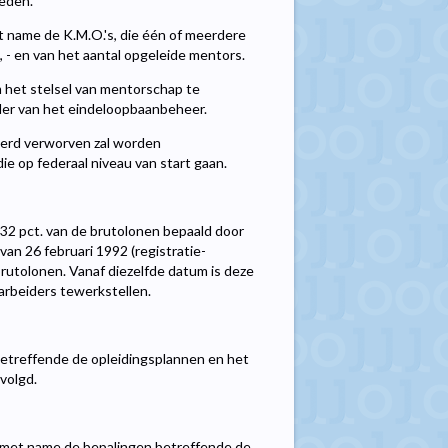
eden.
et name de K.M.O.'s, die één of meerdere
- en van het aantal opgeleide mentors.
 het stelsel van mentorschap te
ader van het eindeloopbaanbeheer.
werd verworven zal worden
 op federaal niveau van start gaan.
0,32 pct. van de brutolonen bepaald door
 van 26 februari 1992 (registratie-
rutolonen. Vanaf diezelfde datum is deze
arbeiders tewerkstellen.
betreffende de opleidingsplannen en het
volgd.
, met name de bepalingen betreffende de