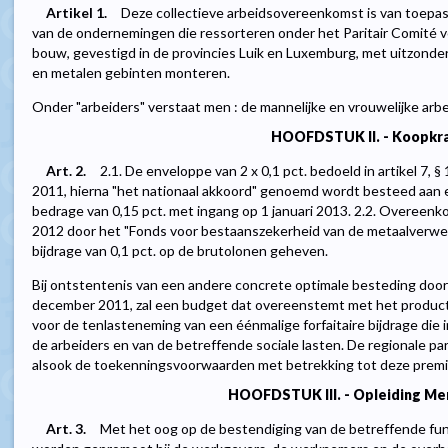
Artikel 1.
Deze collectieve arbeidsovereenkomst is van toep
van de ondernemingen die ressorteren onder het Paritair Comité vo
bouw, gevestigd in de provincies Luik en Luxemburg, met uitzond
en metalen gebinten monteren.
Onder "arbeiders" verstaat men : de mannelijke en vrouwelijke arbe
HOOFDSTUK II. - Koopkr
Art. 2.
2.1. De enveloppe van 2 x 0,1 pct. bedoeld in artikel 7, §
2011, hierna "het nationaal akkoord" genoemd wordt besteed aan 
bedrage van 0,15 pct. met ingang op 1 januari 2013. 2.2. Overeenk
2012 door het "Fonds voor bestaanszekerheid van de metaalverwerk
bijdrage van 0,1 pct. op de brutolonen geheven.
Bij ontstentenis van een andere concrete optimale besteding door d
december 2011, zal een budget dat overeenstemt met het produc
voor de tenlasteneming van een éénmalige forfaitaire bijdrage die
de arbeiders en van de betreffende sociale lasten. De regionale pa
alsook de toekenningsvoorwaarden met betrekking tot deze premi
HOOFDSTUK III. - Opleiding Me
Art. 3.
Met het oog op de bestendiging van de betreffende funct