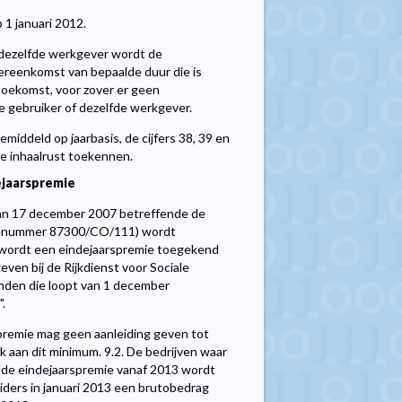
1 januari 2012.
 dezelfde werkgever wordt de
vereenkomst van bepaalde duur die is
oekomst, voor zover er geen
e gebruiker of dezelfde werkgever.
iddeld op jaarbasis, de cijfers 38, 39 en
de inhaalrust toekennen.
jaarspremie
 van 17 december 2007 betreffende de
atienummer 87300/CO/111) wordt
3 wordt een eindejaarspremie toegekend
even bij de Rijkdienst voor Sociale
anden die loopt van 1 december
.
remie mag geen aanleiding geven tot
k aan dit minimum. 9.2. De bedrijven waar
 de eindejaarspremie vanaf 2013 wordt
iders in januari 2013 een brutobedrag