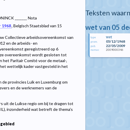
Teksten waarn
ONINCK _______ Nota
wet van 05 d
r 1968
, Belgisch Staatsblad van 15
wet
bouw Collectieve arbeidsovereenkomst van
type
05/12/1968
prom.
12 en de arbeids- en
22/05/2009
pub.
vereenkomst geregistreerd op 6
2009000346
numac
e overeenkomst wordt gesloten tot
n het Paritair Comité voor de metaal-,
het wettelijk kader vastgesteld in het
s in de provincies Luik en Luxemburg om
kgevers en de werknemers van de
rs uit de Luikse regio om bij te dragen tot
IL), inzonderheid wat betreft de thema's
sgebied