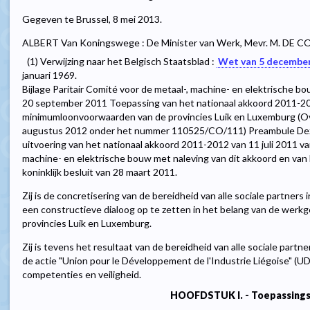
Gegeven te Brussel, 8 mei 2013.
ALBERT Van Koningswege : De Minister van Werk, Mevr. M. DE C
(1) Verwijzing naar het Belgisch Staatsblad :
Wet van 5 decembe
januari 1969.
Bijlage Paritair Comité voor de metaal-, machine- en elektrische 
20 september 2011 Toepassing van het nationaal akkoord 2011-20
minimumloonvoorwaarden van de provincies Luik en Luxemburg (O
augustus 2012 onder het nummer 110525/CO/111) Preambule Dez
uitvoering van het nationaal akkoord 2011-2012 van 11 juli 2011 va
machine- en elektrische bouw met naleving van dit akkoord en van 
koninklijk besluit van 28 maart 2011.
Zij is de concretisering van de bereidheid van alle sociale partner
een constructieve dialoog op te zetten in het belang van de wer
provincies Luik en Luxemburg.
Zij is tevens het resultaat van de bereidheid van alle sociale partne
de actie "Union pour le Développement de l'Industrie Liégoise" (UD
competenties en veiligheid.
HOOFDSTUK I. - Toepassing