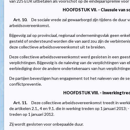
van 225 EUR uitbetalen als voorschot op de eindejaarspremie voor
HOOFDSTUK VII. - Clausule van so
Art. 10.
De sociale vrede zal gewaarborgd zijn tijdens de duur v
arbeidsovereenkomst.
Bijgevolg zal op provinciaal, regionaal ondernemingsvlak geen enkel
gesteld of ondersteund worden die van aard zou zijn de verbinten
deze collectieve arbeidsovereenkomst uit te breiden.
Deze collectieve arbeidsovereenkomst werd gesloten in een geest
verplichtingen. Bijgevolg is de naleving van de verplichtingen van el
eerbiediging door de andere ondertekenaars van hun verplichtinge
De partijen bevestigen hun engagement tot het naleven van de se
conflictpreventie.
HOOFDSTUK VIII. - Inwerkingtred
Art. 11.
Deze collectieve arbeidsovereenkomst treedt in werkin
de artikelen 2.1., 4 en 9.1. die in werking treden op 1 januari 2013; -
treden op 1 januari 2012.
Zij wordt gesloten voor onbepaalde duur.