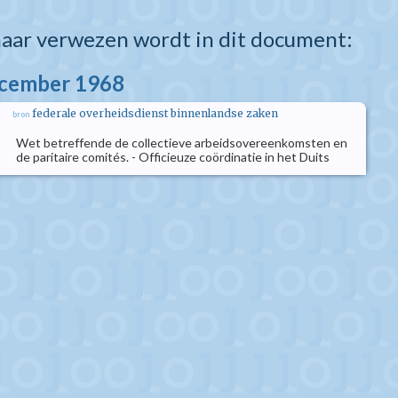
aar verwezen wordt in dit document:
ecember 1968
federale overheidsdienst binnenlandse zaken
bron
Wet betreffende de collectieve arbeidsovereenkomsten en
de paritaire comités. - Officieuze coördinatie in het Duits