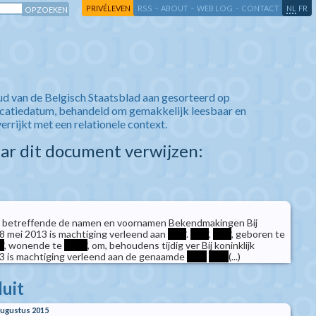
-
-
-
-
PRIVÉLEVEN
RSS
ABOUT
WEB LOG
CONTACT
NL
FR
ud van de Belgisch Staatsblad aan gesorteerd op
icatiedatum, behandeld om gemakkelijk leesbaar en
verrijkt met een relationele context.
aar dit document verwijzen:
 betreffende de namen en voornamen Bekendmakingen Bij
n 8 mei 2013 is machtiging verleend aan
****
.
****
,
****
, geboren te
*
, wonende te
*****
, om, behoudens tijdig ver Bij koninklijk
13 is machtiging verleend aan de genaamde
****
****
(...)
luit
 augustus 2015