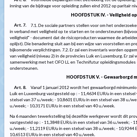
inning van de bijdrage voor opleiding zullen eind 2012 op paritair 
HOOFDSTUK IV. - Veiligheid op
Art. 7.
7.1. De sociale partners stellen voor om het onderzoe
in verband met veiligheid op te starten en te ondersteunen (bijvoo
veiligheid" - document dat de risicoproducten waarmee de arbeiders
oplijst). Die benadering sluit aan bij een wijze van voorstellen en p
bijkomende verplichtingen. 7.2. Er zal een inventaris worden opge
van veiligheid (niveau 2) in de provincies Luik en Luxemburg. Er zal
samenwerking met het OFO LL en Technifutur opleidingsmodules of
ondersteunen.
HOOFDSTUK V. - Gewaarborgd m
Art. 8.
Vanaf 1 januari 2012 wordt het gewaarborgd minimumloo
Luik en Luxemburg vastgesteld op : - 11,4634 EUR/u in een stelsel
stelsel van 37 u./week; - 10,8601 EUR/u in een stelsel van 38 u./we
u./week; - 10,3171 EUR/u in een stelsel van 40 u./week.
Na 6 maanden tewerkstelling bij dezelfde werkgever wordt dit pr
vastgesteld op : - 11,3848 EUR/u in een stelsel van 36 u./week; - 1
u./week; - 11,2119 EUR/u in een stelsel van 38 u./week; - 10,9244 E
10,6513 EUR/u in een stelsel van 40 u./week.