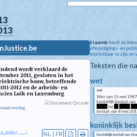
13
013
Etaamb
biedt de inho
nJustice.be
afkondigings- en publ
afprintbaar te zijn, en 
Teksten die n
indend wordt verklaard de
tember 2011, gesloten in het
wet
elektrische bouw, betreffende
011-2012 en de arbeids- en
wet
cies Luik en Luxemburg
Wet van 15 mei 1987
koninklijk besluit va
*****
op
**
*****
***
ciaal overleg
besluit van 8 mei 20
koninklijk bes
le_body(...)
NL | FR
koninklijk besluit van 10