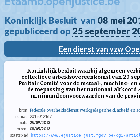
Etaamb.openjustice.be
Koninklijk Besluit  van 
08
mei
20
gepubliceerd op 
25
september
2
Een dienst van vzw Ope
Koninklijk besluit waarbij algemeen verb
collectieve arbeidsovereenkomst van 20 sep
Paritair Comité voor de metaal-, machine- en 
de toepassing van het nationaal akkoord 2
minimumloonvoorwaarden van de provin
bron
federale overheidsdienst werkgelegenheid, arbeid en so
numac
2013012167
pub.
25/09/2013
prom.
08/05/2013
staatsblad
https://www.ejustice.just.fgov.be/cgi/artic