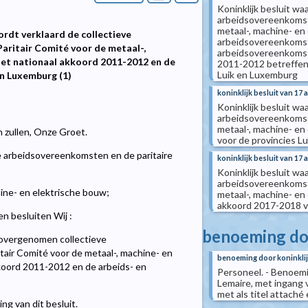
Koninklijk besluit wa
arbeidsovereenkomst 
metaal-, machine- en 
ordt verklaard de collectieve
arbeidsovereenkomst
aritair Comité voor de metaal-,
arbeidsovereenkomst 
het nationaal akkoord 2011-2012 en de
2011-2012 betreffen
Luik en Luxemburg
n Luxemburg (1)
koninklijk besluit van 17
Koninklijk besluit wa
arbeidsovereenkomst 
metaal-, machine- e
n zullen, Onze Groet.
voor de provincies L
e arbeidsovereenkomsten en de paritaire
koninklijk besluit van 17
Koninklijk besluit wa
arbeidsovereenkomst 
hine- en elektrische bouw;
metaal-, machine- en
akkoord 2017-2018 v
n besluiten Wij :
benoeming doo
 overgenomen collectieve
air Comité voor de metaal-, machine- en
benoeming door koninklij
koord 2011-2012 en de arbeids- en
Personeel. - Benoemin
Lemaire, met ingang 
met als titel attach
ng van dit besluit.