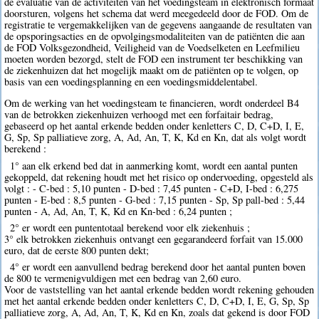
de evaluatie van de activiteiten van het voedingsteam in elektronisch formaat
doorsturen, volgens het schema dat werd meegedeeld door de FOD. Om de
registratie te vergemakkelijken van de gegevens aangaande de resultaten van
de opsporingsacties en de opvolgingsmodaliteiten van de patiënten die aan
de FOD Volksgezondheid, Veiligheid van de Voedselketen en Leefmilieu
moeten worden bezorgd, stelt de FOD een instrument ter beschikking van
de ziekenhuizen dat het mogelijk maakt om de patiënten op te volgen, op
basis van een voedingsplanning en een voedingsmiddelentabel.
Om de werking van het voedingsteam te financieren, wordt onderdeel B4
van de betrokken ziekenhuizen verhoogd met een forfaitair bedrag,
gebaseerd op het aantal erkende bedden onder kenletters C, D, C+D, I, E,
G, Sp, Sp palliatieve zorg, A, Ad, An, T, K, Kd en Kn, dat als volgt wordt
berekend :
1° aan elk erkend bed dat in aanmerking komt, wordt een aantal punten
gekoppeld, dat rekening houdt met het risico op ondervoeding, opgesteld als
volgt : - C-bed : 5,10 punten - D-bed : 7,45 punten - C+D, I-bed : 6,275
punten - E-bed : 8,5 punten - G-bed : 7,15 punten - Sp, Sp pall-bed : 5,44
punten - A, Ad, An, T, K, Kd en Kn-bed : 6,24 punten ;
2° er wordt een puntentotaal berekend voor elk ziekenhuis ;
3° elk betrokken ziekenhuis ontvangt een gegarandeerd forfait van 15.000
euro, dat de eerste 800 punten dekt;
4° er wordt een aanvullend bedrag berekend door het aantal punten boven
de 800 te vermenigvuldigen met een bedrag van 2,60 euro.
Voor de vaststelling van het aantal erkende bedden wordt rekening gehouden
met het aantal erkende bedden onder kenletters C, D, C+D, I, E, G, Sp, Sp
palliatieve zorg, A, Ad, An, T, K, Kd en Kn, zoals dat gekend is door FOD