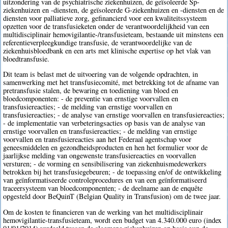
uitzondering van de psychiatrische ziekenhuizen, de geïsoleerde Sp-
ziekenhuizen en -diensten, de geïsoleerde G-ziekenhuizen en -diensten en de
diensten voor palliatieve zorg, gefinancierd voor een kwaliteitssysteem
opzetten voor de transfusieketen onder de verantwoordelijkheid van een
multidisciplinair hemovigilantie-/transfusieteam, bestaande uit minstens een
referentieverpleegkundige transfusie, de verantwoordelijke van de
ziekenhuisbloedbank en een arts met klinische expertise op het vlak van
bloedtransfusie.
Dit team is belast met de uitvoering van de volgende opdrachten, in
samenwerking met het transfusiecomité, met betrekking tot de afname van
pretransfusie stalen, de bewaring en toediening van bloed en
bloedcomponenten: - de preventie van ernstige voorvallen en
transfusiereacties; - de melding van ernstige voorvallen en
transfusiereacties; - de analyse van ernstige voorvallen en transfusiereacties;
- de implementatie van verbeteringsacties op basis van de analyse van
ernstige voorvallen en transfusiereacties; - de melding van ernstige
voorvallen en transfusiereacties aan het Federaal agentschap voor
geneesmiddelen en gezondheidsproducten en hen het formulier voor de
jaarlijkse melding van ongewenste transfusiereacties en voorvallen
versturen; - de vorming en sensibilisering van ziekenhuismedewerkers
betrokken bij het transfusiegebeuren; - de toepassing en/of de ontwikkeling
van geïnformatiseerde controleprocedures en van een geïnformatiseerd
traceersysteem van bloedcomponenten; - de deelname aan de enquête
opgesteld door BeQuinT (Belgian Quality in Transfusion) om de twee jaar.
Om de kosten te financieren van de werking van het multidisciplinair
hemovigilantie-transfusieteam, wordt een budget van 4.340.000 euro (index