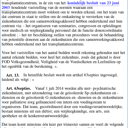
koninklijk besluit van 23 juni
transplantatiecentrum, in de zin van het
2003
houdende vaststelling van de normen waaraan een
transplantatiecentrum moet voldoen om te worden erkend, om het team van
dat centrum in staat te stellen om de omkadering te versterken van de
ziekenhuizen die een samenwerkingsakkoord hebben ondertekend met hun
centrum via: - het organiseren van seminaries, congressen en opleidingen
voor medisch en verpleegkundig personeel dat de functie donorcoördinatie
uitoefent ; - het ter beschikking stellen van procedures voor de behandeling
van potentiële donoren aan de ziekenhuizen die een samenwerkingsakkoord
hebben ondertekend met het transplantatiecentrum.
Voor het vaststellen van het aantal bedden wordt rekening gehouden met het
aantal erkende bedden, voor heel het ziekenhuis, zoals dat gekend is door
FOD Volksgezondheid, Veiligheid van de Voedselketen en Leefmilieu op
het ogenblik van de berekening. ».
Art. 13.
In hetzelfde besluit wordt een artikel 63septies ingevoegd,
luidend als volgt : «
Art. 63septies.
Vanaf 1 juli 2014 worden alle niet- psychiatrische
ziekenhuizen, met uitzondering van de geïsoleerde Sp-ziekenhuizen en -
diensten en de geïsoleerde G-ziekenhuizen en -diensten en de ziekenhuizen
voor palliatieve zorg gefinancierd om intern een voedingsteam te
organiseren. Dat team, gecoördineerd door een voedingsverantwoordelijke,
bestaat minstens uit een diëtist, een verpleegkundige, een arts, een
apotheker en de keukenverantwoordelijke.
Dat team komt minstens één keer per trimester samen en voert de volgende