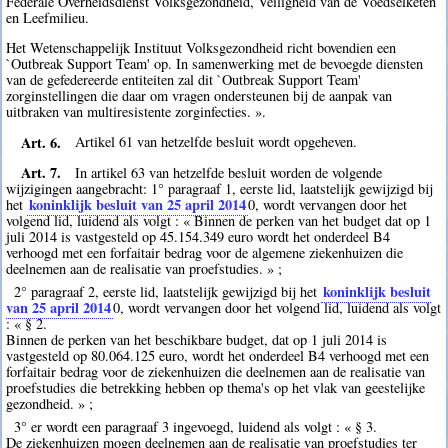
Federale Overheidsdienst Volksgezondheid, Veiligheid van de Voedselketen
en Leefmilieu.
Het Wetenschappelijk Instituut Volksgezondheid richt bovendien een
`Outbreak Support Team' op. In samenwerking met de bevoegde diensten
van de gefedereerde entiteiten zal dit `Outbreak Support Team'
zorginstellingen die daar om vragen ondersteunen bij de aanpak van
uitbraken van multiresistente zorginfecties. ».
Art. 6.
Artikel 61 van hetzelfde besluit wordt opgeheven.
Art. 7.
In artikel 63 van hetzelfde besluit worden de volgende
wijzigingen aangebracht: 1° paragraaf 1, eerste lid, laatstelijk gewijzigd bij
koninklijk besluit van 25 april 2014
het
0
, wordt vervangen door het
volgend lid, luidend als volgt : « Binnen de perken van het budget dat op 1
juli 2014 is vastgesteld op 45.154.349 euro wordt het onderdeel B4
verhoogd met een forfaitair bedrag voor de algemene ziekenhuizen die
deelnemen aan de realisatie van proefstudies. » ;
koninklijk besluit
2° paragraaf 2, eerste lid, laatstelijk gewijzigd bij het
van 25 april 2014
0
, wordt vervangen door het volgend lid, luidend als volgt
: « § 2.
Binnen de perken van het beschikbare budget, dat op 1 juli 2014 is
vastgesteld op 80.064.125 euro, wordt het onderdeel B4 verhoogd met een
forfaitair bedrag voor de ziekenhuizen die deelnemen aan de realisatie van
proefstudies die betrekking hebben op thema's op het vlak van geestelijke
gezondheid. » ;
3° er wordt een paragraaf 3 ingevoegd, luidend als volgt : « § 3.
De ziekenhuizen mogen deelnemen aan de realisatie van proefstudies ter