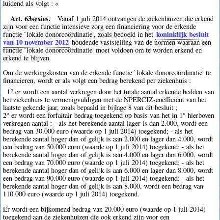
luidend als volgt : «
Art. 63sexies.
Vanaf 1 juli 2014 ontvangen de ziekenhuizen die erkend
zijn voor een functie intensieve zorg een financiering voor de erkende
koninklijk besluit
functie `lokale donorcoördinatie', zoals bedoeld in het
van 10 november 2012
houdende vaststelling van de normen waaraan een
functie `lokale donorcoördinatie' moet voldoen om te worden erkend en
erkend te blijven.
Om de werkingskosten van de erkende functie `lokale donorcoördinatie' te
financieren, wordt er als volgt een bedrag berekend per ziekenhuis :
1° er wordt een aantal verkregen door het totale aantal erkende bedden van
het ziekenhuis te vermenigvuldigen met de NPERCIZ-coëfficiënt van het
laatste gekende jaar, zoals bepaald in bijlage 8 van dit besluit ;
2° er wordt een forfaitair bedrag toegekend op basis van het in 1° hierboven
verkregen aantal : - als het berekende aantal lager is dan 2.000, wordt een
bedrag van 30.000 euro (waarde op 1 juli 2014) toegekend; - als het
berekende aantal hoger dan of gelijk is aan 2.000 en lager dan 4.000, wordt
een bedrag van 50.000 euro (waarde op 1 juli 2014) toegekend; - als het
berekende aantal hoger dan of gelijk is aan 4.000 en lager dan 6.000, wordt
een bedrag van 70.000 euro (waarde op 1 juli 2014) toegekend; - als het
berekende aantal hoger dan of gelijk is aan 6.000 en lager dan 8.000, wordt
een bedrag van 90.000 euro (waarde op 1 juli 2014) toegekend; - als het
berekende aantal hoger dan of gelijk is aan 8.000, wordt een bedrag van
110.000 euro (waarde op 1 juli 2014) toegekend.
Er wordt een bijkomend bedrag van 20.000 euro (waarde op 1 juli 2014)
toegekend aan de ziekenhuizen die ook erkend zijn voor een