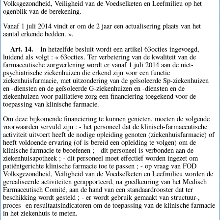
Volksgezondheid, Veiligheid van de Voedselketen en Leefmilieu op het
ogenblik van de berekening.
Vanaf 1 juli 2014 vindt er om de 2 jaar een actualisering plaats van het
aantal erkende bedden. ».
Art. 14.
In hetzelfde besluit wordt een artikel 63octies ingevoegd,
luidend als volgt : « 63octies. Ter verbetering van de kwaliteit van de
farmaceutische zorgverlening wordt er vanaf 1 juli 2014 aan de niet-
psychiatrische ziekenhuizen die erkend zijn voor een functie
ziekenhuisfarmacie, met uitzondering van de geïsoleerde Sp-ziekenhuizen
en -diensten en de geïsoleerde G-ziekenhuizen en -diensten en de
ziekenhuizen voor palliatieve zorg een financiering toegekend voor de
toepassing van klinische farmacie.
Om deze bijkomende financiering te kunnen genieten, moeten de volgende
voorwaarden vervuld zijn : - het personeel dat de klinisch-farmaceutische
activiteit uitvoert heeft de nodige opleiding genoten (ziekenhuisfarmacie) of
heeft voldoende ervaring (of is bereid een opleiding te volgen) om de
klinische farmacie te beoefenen ; - dit personeel is verbonden aan de
ziekenhuisapotheek ; - dit personeel moet effectief worden ingezet om
patiëntgerichte klinische farmacie toe te passen ; - op vraag van FOD
Volksgezondheid, Veiligheid van de Voedselketen en Leefmilieu worden de
gerealiseerde activiteiten gerapporteerd, na goedkeuring van het Medisch
Farmaceutisch Comité, aan de hand van een standaardrooster dat ter
beschikking wordt gesteld ; - er wordt gebruik gemaakt van structuur-,
proces- en resultaatsindicatoren om de toepassing van de klinische farmacie
in het ziekenhuis te meten.