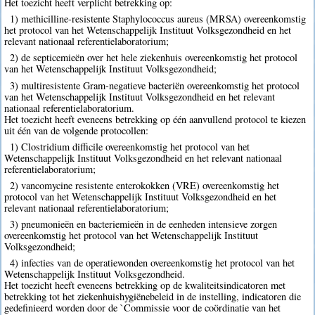
Het toezicht heeft verplicht betrekking op:
1) methicilline-resistente Staphylococcus aureus (MRSA) overeenkomstig
het protocol van het Wetenschappelijk Instituut Volksgezondheid en het
relevant nationaal referentielaboratorium;
2) de septicemieën over het hele ziekenhuis overeenkomstig het protocol
van het Wetenschappelijk Instituut Volksgezondheid;
3) multiresistente Gram-negatieve bacteriën overeenkomstig het protocol
van het Wetenschappelijk Instituut Volksgezondheid en het relevant
nationaal referentielaboratorium.
Het toezicht heeft eveneens betrekking op één aanvullend protocol te kiezen
uit één van de volgende protocollen:
1) Clostridium difficile overeenkomstig het protocol van het
Wetenschappelijk Instituut Volksgezondheid en het relevant nationaal
referentielaboratorium;
2) vancomycine resistente enterokokken (VRE) overeenkomstig het
protocol van het Wetenschappelijk Instituut Volksgezondheid en het
relevant nationaal referentielaboratorium;
3) pneumonieën en bacteriemieën in de eenheden intensieve zorgen
overeenkomstig het protocol van het Wetenschappelijk Instituut
Volksgezondheid;
4) infecties van de operatiewonden overeenkomstig het protocol van het
Wetenschappelijk Instituut Volksgezondheid.
Het toezicht heeft eveneens betrekking op de kwaliteitsindicatoren met
betrekking tot het ziekenhuishygiënebeleid in de instelling, indicatoren die
gedefinieerd worden door de `Commissie voor de coördinatie van het