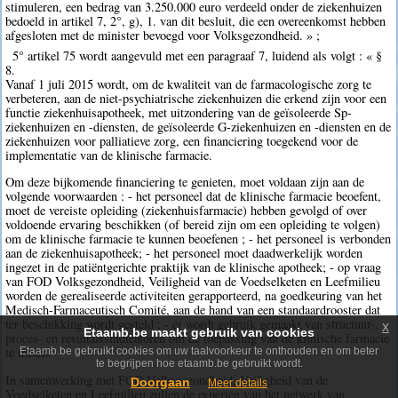
stimuleren, een bedrag van 3.250.000 euro verdeeld onder de ziekenhuizen
bedoeld in artikel 7, 2°, g), 1. van dit besluit, die een overeenkomst hebben
afgesloten met de minister bevoegd voor Volksgezondheid. » ;
5° artikel 75 wordt aangevuld met een paragraaf 7, luidend als volgt : « §
8.
Vanaf 1 juli 2015 wordt, om de kwaliteit van de farmacologische zorg te
verbeteren, aan de niet-psychiatrische ziekenhuizen die erkend zijn voor een
functie ziekenhuisapotheek, met uitzondering van de geïsoleerde Sp-
ziekenhuizen en -diensten, de geïsoleerde G-ziekenhuizen en -diensten en de
ziekenhuizen voor palliatieve zorg, een financiering toegekend voor de
implementatie van de klinische farmacie.
Om deze bijkomende financiering te genieten, moet voldaan zijn aan de
volgende voorwaarden : - het personeel dat de klinische farmacie beoefent,
moet de vereiste opleiding (ziekenhuisfarmacie) hebben gevolgd of over
voldoende ervaring beschikken (of bereid zijn om een opleiding te volgen)
om de klinische farmacie te kunnen beoefenen ; - het personeel is verbonden
aan de ziekenhuisapotheek; - het personeel moet daadwerkelijk worden
ingezet in de patiëntgerichte praktijk van de klinische apotheek; - op vraag
van FOD Volksgezondheid, Veiligheid van de Voedselketen en Leefmilieu
worden de gerealiseerde activiteiten gerapporteerd, na goedkeuring van het
Medisch-Farmaceutisch Comité, aan de hand van een standaardrooster dat
ter beschikking wordt gesteld ; - er wordt gebruik gemaakt van structuur-,
x
Etaamb.be maakt gebruik van cookies
proces- en resultaatsindicatoren om de toepassing van de klinische farmacie
te meten.
Etaamb.be gebruikt cookies om uw taalvoorkeur te onthouden en om beter
te begrijpen hoe etaamb.be gebruikt wordt.
In samenwerking met FOD Volksgezondheid, Veiligheid van de
Doorgaan
Meer details
Voedselketen en Leefmilieu zullen de experten van het netwerk van