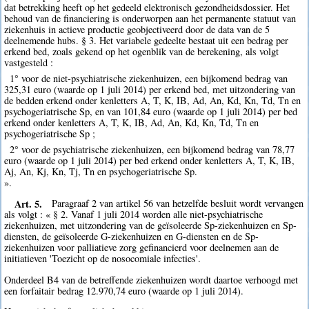
dat betrekking heeft op het gedeeld elektronisch gezondheidsdossier. Het
behoud van de financiering is onderworpen aan het permanente statuut van
ziekenhuis in actieve productie geobjectiveerd door de data van de 5
deelnemende hubs. § 3. Het variabele gedeelte bestaat uit een bedrag per
erkend bed, zoals gekend op het ogenblik van de berekening, als volgt
vastgesteld :
1° voor de niet-psychiatrische ziekenhuizen, een bijkomend bedrag van
325,31 euro (waarde op 1 juli 2014) per erkend bed, met uitzondering van
de bedden erkend onder kenletters A, T, K, IB, Ad, An, Kd, Kn, Td, Tn en
psychogeriatrische Sp, en van 101,84 euro (waarde op 1 juli 2014) per bed
erkend onder kenletters A, T, K, IB, Ad, An, Kd, Kn, Td, Tn en
psychogeriatrische Sp ;
2° voor de psychiatrische ziekenhuizen, een bijkomend bedrag van 78,77
euro (waarde op 1 juli 2014) per bed erkend onder kenletters A, T, K, IB,
Aj, An, Kj, Kn, Tj, Tn en psychogeriatrische Sp.
».
Art. 5.
Paragraaf 2 van artikel 56 van hetzelfde besluit wordt vervangen
als volgt : « § 2. Vanaf 1 juli 2014 worden alle niet-psychiatrische
ziekenhuizen, met uitzondering van de geïsoleerde Sp-ziekenhuizen en Sp-
diensten, de geïsoleerde G-ziekenhuizen en G-diensten en de Sp-
ziekenhuizen voor palliatieve zorg gefinancierd voor deelnemen aan de
initiatieven 'Toezicht op de nosocomiale infecties'.
Onderdeel B4 van de betreffende ziekenhuizen wordt daartoe verhoogd met
een forfaitair bedrag 12.970,74 euro (waarde op 1 juli 2014).