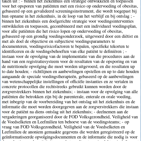
taken uit : - binnen het ziekenhuis een strategie ontwikkelen en toepassen
voor het opsporen van patiënten met een risico op ondervoeding of obesitas,
gebaseerd op een gevalideerd screeningsinstrument, die wordt toegepast bij
hun opname in het ziekenhuis, in de loop van het verblijf en bij ontslag ; -
binnen het ziekenhuis een doelgerichte strategie voor voedingsinterventies
ontwikkelen en toepassen, gecombineerd met een individueel voedingsplan,
voor alle patiënten die het risico lopen op ondervoeding of obesitas,
gebaseerd op een grondig voedingsonderzoek, uitgevoerd door een diëtist en
met als doel de objectieve en subjectieve voedingsparameters te
documenteren, voedingsrisicofactoren te bepalen, specifieke tekorten te
identificeren en de voedingsbehoeften van elke patiënt te definiëren ; -
instaan voor de opvolging van de implementatie van die procedures aan de
hand van een registratiesysteem voor de resultaten van de opsporing en van
de nutritionele opvolging die moet worden uitgevoerd, en die resultaten up
to date houden; - richtlijnen en aanbevelingen opstellen en up to date houden
aangaande de speciale voedingstherapieën, gebaseerd op de aanbevelingen
van wetenschappelijke instellingen of officiële instanties en ze vertalen in
concrete protocollen die rechtstreeks gebruikt kunnen worden door de
zorgverstrekkers binnen het ziekenhuis; - instaan voor de opvolging van alle
patiënten die betrokken zijn bij de parenterale, enterale en orale voeding,
met inbegrip van de voorbereiding van het ontslag uit het ziekenhuis en de
informatie die moet worden doorgegeven aan de zorgverstrekkers die instaan
voor de patiënt na diens ontslag uit het ziekenhuis; - deelnemen aan de
vergaderingen georganiseerd door de FOD Volksgezondheid, Veiligheid van
de Voedselketen en Leefmilieu ten behoeve van de voedingsteams; - op
vraag van FOD Volksgezondheid, Veiligheid van de Voedselketen en
Leefmilieu de anoniem gemaakte gegevens die werden geregistreerd op de
geïnformatiseerde opvolgingsdocumenten en de informatie die nodig is voor