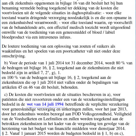
aan elk ziekenhuis opgenomen in bijlage 16 van dit besluit het bij hun
benaming vermelde bedrag toegekend ter dekking van de kosten die
voortvloeien uit de volgende situaties in daghospitalisatie: - voor elke
toestand waarin dringende verzorging noodzakelijk is en die een opname in
een ziekenhuisbed verantwoordt; - voor elke toestand waarin, op voorschrift
van de behandelende arts, een effectief medisch toezicht wordt uitgeoefend
omwille van de toediening van een geneesmiddel of bloed / labiel
bloedproduct via een intraveneus infuus.
De loutere toediening van een oplossing van zouten of suikers als
waakinfuus en het spoelen van een poortcatheter valt niet onder deze
omschrijving.
b) Voor de periode van 1 juli 2014 tot 31 december 2014, wordt 80 % van
de bedragen uit bijlage 16, § 2, toegekend aan de ziekenhuizen die niet
bedoeld zijn in artikel 7, 2°, g), 1.
en 100 % van de bedragen uit bijlage 16, § 2, toegekend aan de
ziekenhuizen die op 1 juli 2014 niet vallen onder de bepalingen van
artikelen 45 en 46 van dit besluit, behouden.
c) De kosten die voortvloeien uit de situaties beschreven in a), voor
patiënten die niet ressorteren onder een van de verzekeringsinstellingen
wet van 14 juli 1994
bedoeld in de
betreffende de verplichte verzekering
voor geneeskundige verzorging en uitkeringen zullen, voor het jaar 2013,
door het ziekenhuis worden bezorgd aan FOD Volksgezondheid, Veiligheid
van de Voedselketen en Leefmilieu en zullen worden toegekend aan de
betrokken ziekenhuizen in het kader van de vergoeding ten gevolge van de
herziening van het budget van financiële middelen voor dienstjaar 2014.
§ 2. Vanaf 1 januari 2015 worden de budgeten bedoeld in § 1, b) en c),