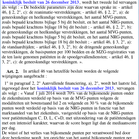
koninklijk besluit van 26 december 2013
, wordt het tweede lid vervangen
als volgt : « De bedoelde parameters zijn deze waarvan sprake in: - artikel
46, § 2, 2°, c): de reanimatie-verstrekkingen; - artikel 46, § 2, 2°, a): de
geneeskundige en heelkundige verstrekkingen, het aantal MVG-punten,
zoals bepaald krachtens bijlage 5 bij dit besluit, en het aantal NRG-punten,
zoals bepaald krachtens bijlage 18 bij dit besluit ; - artikel 46, § 2, 2°, b):
de geneeskundige en heelkundige verstrekkingen, het aantal MVG-punten,
zoals bepaald krachtens bijlage 5 bij dit besluit, en het aantal NRG-punten,
zoals bepaald krachtens bijlage 18 bij dit besluit ; - artikel 46, § 3, 2°, a):
de standaardtijden; - artikel 46, § 3, 2°, b): de dringende geneeskundige
verstrekkingen, de basispunten per 100 bedden en de MZG-registraties van
de ten laste genomen patiënten in de spoedgevallendiensten; - artikel 46, §
3, 2°, c): de geneeskundige verstrekkingen. ».
Art. 2.
In artikel 46 van hetzelfde besluit worden de volgende
wijzigingen aangebracht :
1° in paragraaf 2, 2° Aanvullende financiering, a), 2°, wordt het laatste lid,
koninklijk besluit van 26 december 2013
ingevoegd door het
, vervangen
als volgt : « Vanaf 1 juli 2014 wordt 70% van de bijkomende punten onder
de ziekenhuizen verdeeld op basis van de MVG-punten volgens de
modaliteiten uit bovenstaand lid 2 en volgende en 30 % van de bijkomende
punten wordt verdeeld op basis van de NRG-punten in functie van het
marktaandeel van het ziekenhuis, vastgesteld op basis van de NRG-punten
voor patiëntendagen C, D, L, C+D, met uitzondering van de patiëntendagen
met een intensief karakter, waarvan de score hoger ligt dan de mediaanscore
per dag.
De winst of het verlies van bijkomende punten per verantwoord bed door
deze berekening wordt, ten opzichte van het aantal bijkomende punten per