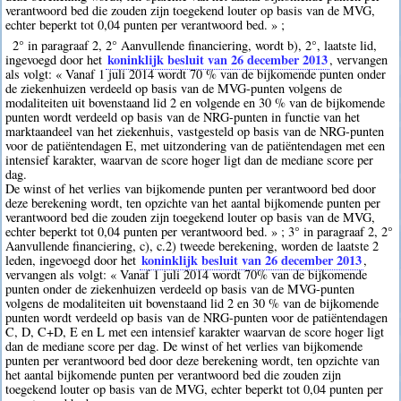
verantwoord bed die zouden zijn toegekend louter op basis van de MVG,
echter beperkt tot 0,04 punten per verantwoord bed. » ;
2° in paragraaf 2, 2° Aanvullende financiering, wordt b), 2°, laatste lid,
koninklijk besluit van 26 december 2013
ingevoegd door het
, vervangen
als volgt: « Vanaf 1 juli 2014 wordt 70 % van de bijkomende punten onder
de ziekenhuizen verdeeld op basis van de MVG-punten volgens de
modaliteiten uit bovenstaand lid 2 en volgende en 30 % van de bijkomende
punten wordt verdeeld op basis van de NRG-punten in functie van het
marktaandeel van het ziekenhuis, vastgesteld op basis van de NRG-punten
voor de patiëntendagen E, met uitzondering van de patiëntendagen met een
intensief karakter, waarvan de score hoger ligt dan de mediane score per
dag.
De winst of het verlies van bijkomende punten per verantwoord bed door
deze berekening wordt, ten opzichte van het aantal bijkomende punten per
verantwoord bed die zouden zijn toegekend louter op basis van de MVG,
echter beperkt tot 0,04 punten per verantwoord bed. » ; 3° in paragraaf 2, 2°
Aanvullende financiering, c), c.2) tweede berekening, worden de laatste 2
koninklijk besluit van 26 december 2013
leden, ingevoegd door het
,
vervangen als volgt: « Vanaf 1 juli 2014 wordt 70% van de bijkomende
punten onder de ziekenhuizen verdeeld op basis van de MVG-punten
volgens de modaliteiten uit bovenstaand lid 2 en 30 % van de bijkomende
punten wordt verdeeld op basis van de NRG-punten voor de patiëntendagen
C, D, C+D, E en L met een intensief karakter waarvan de score hoger ligt
dan de mediane score per dag. De winst of het verlies van bijkomende
punten per verantwoord bed door deze berekening wordt, ten opzichte van
het aantal bijkomende punten per verantwoord bed die zouden zijn
toegekend louter op basis van de MVG, echter beperkt tot 0,04 punten per