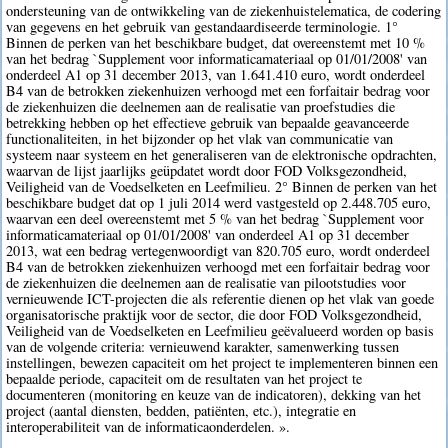
ondersteuning van de ontwikkeling van de ziekenhuistelematica, de codering
van gegevens en het gebruik van gestandaardiseerde terminologie. 1°
Binnen de perken van het beschikbare budget, dat overeenstemt met 10 %
van het bedrag `Supplement voor informaticamateriaal op 01/01/2008' van
onderdeel A1 op 31 december 2013, van 1.641.410 euro, wordt onderdeel
B4 van de betrokken ziekenhuizen verhoogd met een forfaitair bedrag voor
de ziekenhuizen die deelnemen aan de realisatie van proefstudies die
betrekking hebben op het effectieve gebruik van bepaalde geavanceerde
functionaliteiten, in het bijzonder op het vlak van communicatie van
systeem naar systeem en het generaliseren van de elektronische opdrachten,
waarvan de lijst jaarlijks geüpdatet wordt door FOD Volksgezondheid,
Veiligheid van de Voedselketen en Leefmilieu. 2° Binnen de perken van het
beschikbare budget dat op 1 juli 2014 werd vastgesteld op 2.448.705 euro,
waarvan een deel overeenstemt met 5 % van het bedrag `Supplement voor
informaticamateriaal op 01/01/2008' van onderdeel A1 op 31 december
2013, wat een bedrag vertegenwoordigt van 820.705 euro, wordt onderdeel
B4 van de betrokken ziekenhuizen verhoogd met een forfaitair bedrag voor
de ziekenhuizen die deelnemen aan de realisatie van pilootstudies voor
vernieuwende ICT-projecten die als referentie dienen op het vlak van goede
organisatorische praktijk voor de sector, die door FOD Volksgezondheid,
Veiligheid van de Voedselketen en Leefmilieu geëvalueerd worden op basis
van de volgende criteria: vernieuwend karakter, samenwerking tussen
instellingen, bewezen capaciteit om het project te implementeren binnen een
bepaalde periode, capaciteit om de resultaten van het project te
documenteren (monitoring en keuze van de indicatoren), dekking van het
project (aantal diensten, bedden, patiënten, etc.), integratie en
interoperabiliteit van de informaticaonderdelen. ».