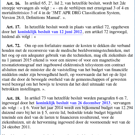
Art. 16.
In artikel 65, 2°, lid 2, van hetzelfde besluit, wordt het 2de
streepje vervangen als volgt : « - en de verblijven met ernstgraad 3 of 4 en
mortaliteitrisico 3 of 4 in de '3MT APR DRG Classification System,
Version 28.0, Definitions Manual'. ».
Art. 17.
In hetzelfde besluit wordt in plaats van artikel 72, opgeheven
koninklijk besluit van 12 juni 2012
door het
, een artikel 72 ingevoegd,
luidend als volgt : «
Art. 72.
Om op een forfaitaire manier de kosten te dekken die verband
houden met de reconversie van de medische beeldvormingstechnieken, met
het oog op een adequater gebruik van die technieken, mag elk ziekenhuis dat
na 1 januari 2015 erkend is voor een nieuwe of voor een magnetische
resonatietomograaf met ingebouwd elektronisch telsysteem een contract
afsluiten met de minister die de vaststelling van het budget van financiële
middelen onder zijn bevoegdheid heeft, op voorwaarde dat het op de lijst
staat die door de bevoegde overheid van de gemeenschappen of gewesten
werd bezorgd om het bewijs te leveren dat het deel uitmaakt van de
betrokken instellingen. ».
Art. 18.
In artikel 73 van hetzelfde besluit worden paragrafen 6 en 7,
koninklijk besluit van 26 december 2013
ingevoegd door het
, vervangen
als volgt : « § 6. Voor het jaar 2014 wordt een bijkomend budget van 12.294
duizend euro bij het in § 5, eerste lid, bedoelde totale budget bijgeteld
teneinde een deel van de lasten te financieren resulterend, voor de
ziekenhuizen, uit de hervorming ingevoerd door de voornoemde wet van de
24 oktober 2011.