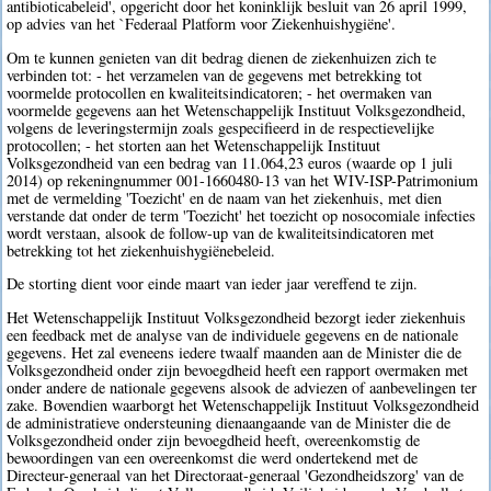
antibioticabeleid', opgericht door het koninklijk besluit van 26 april 1999,
op advies van het `Federaal Platform voor Ziekenhuishygiëne'.
Om te kunnen genieten van dit bedrag dienen de ziekenhuizen zich te
verbinden tot: - het verzamelen van de gegevens met betrekking tot
voormelde protocollen en kwaliteitsindicatoren; - het overmaken van
voormelde gegevens aan het Wetenschappelijk Instituut Volksgezondheid,
volgens de leveringstermijn zoals gespecifieerd in de respectievelijke
protocollen; - het storten aan het Wetenschappelijk Instituut
Volksgezondheid van een bedrag van 11.064,23 euros (waarde op 1 juli
2014) op rekeningnummer 001-1660480-13 van het WIV-ISP-Patrimonium
met de vermelding 'Toezicht' en de naam van het ziekenhuis, met dien
verstande dat onder de term 'Toezicht' het toezicht op nosocomiale infecties
wordt verstaan, alsook de follow-up van de kwaliteitsindicatoren met
betrekking tot het ziekenhuishygiënebeleid.
De storting dient voor einde maart van ieder jaar vereffend te zijn.
Het Wetenschappelijk Instituut Volksgezondheid bezorgt ieder ziekenhuis
een feedback met de analyse van de individuele gegevens en de nationale
gegevens. Het zal eveneens iedere twaalf maanden aan de Minister die de
Volksgezondheid onder zijn bevoegdheid heeft een rapport overmaken met
onder andere de nationale gegevens alsook de adviezen of aanbevelingen ter
zake. Bovendien waarborgt het Wetenschappelijk Instituut Volksgezondheid
de administratieve ondersteuning dienaangaande van de Minister die de
Volksgezondheid onder zijn bevoegdheid heeft, overeenkomstig de
bewoordingen van een overeenkomst die werd ondertekend met de
Directeur-generaal van het Directoraat-generaal 'Gezondheidszorg' van de