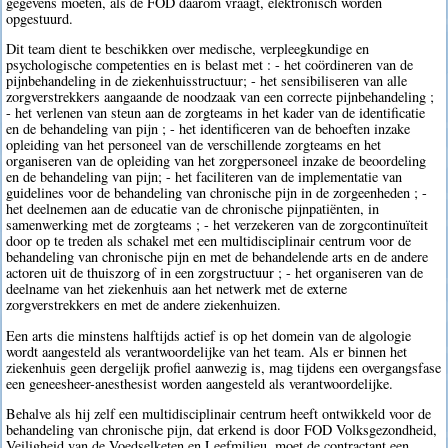
gegevens moeten, als de FOD daarom vraagt, elektronisch worden
opgestuurd.
Dit team dient te beschikken over medische, verpleegkundige en
psychologische competenties en is belast met : - het coördineren van de
pijnbehandeling in de ziekenhuisstructuur; - het sensibiliseren van alle
zorgverstrekkers aangaande de noodzaak van een correcte pijnbehandeling ;
- het verlenen van steun aan de zorgteams in het kader van de identificatie
en de behandeling van pijn ; - het identificeren van de behoeften inzake
opleiding van het personeel van de verschillende zorgteams en het
organiseren van de opleiding van het zorgpersoneel inzake de beoordeling
en de behandeling van pijn; - het faciliteren van de implementatie van
guidelines voor de behandeling van chronische pijn in de zorgeenheden ; -
het deelnemen aan de educatie van de chronische pijnpatiënten, in
samenwerking met de zorgteams ; - het verzekeren van de zorgcontinuïteit
door op te treden als schakel met een multidisciplinair centrum voor de
behandeling van chronische pijn en met de behandelende arts en de andere
actoren uit de thuiszorg of in een zorgstructuur ; - het organiseren van de
deelname van het ziekenhuis aan het netwerk met de externe
zorgverstrekkers en met de andere ziekenhuizen.
Een arts die minstens halftijds actief is op het domein van de algologie
wordt aangesteld als verantwoordelijke van het team. Als er binnen het
ziekenhuis geen dergelijk profiel aanwezig is, mag tijdens een overgangsfase
een geneesheer-anesthesist worden aangesteld als verantwoordelijke.
Behalve als hij zelf een multidisciplinair centrum heeft ontwikkeld voor de
behandeling van chronische pijn, dat erkend is door FOD Volksgezondheid,
Veiligheid van de Voedselketen en Leefmilieu, moet de contractant een