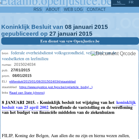
^
-
NL
FR
RSS
ABOUT
WEB LOG
CONTACT
Koninklijk Besluit van
08
januari
2015
gepubliceerd op
27
januari
2015
Een dienst van vzw OpenJustice.be
federale overheidsdienst volksgezondheid, veiligheid van de
bron
voedselketen en leefmilieu
2015024034
numac
27/01/2015
pub.
08/01/2015
prom.
ELI
eli/besluit/2015/01/08/2015024034/staatsblad
staatsblad
https://www.ejustice.just.fgov.be/cgi/article_body(...)
links
Raad van State (chrono)
8 JANUARI 2015. - Koninklijk besluit tot wijziging van het
koninklijk
besluit van 25 april 2002
betreffende de vaststelling en de vereffening
van het budget van financiële middelen van de ziekenhuizen
FILIP, Koning der Belgen, Aan allen die nu zijn en hierna wezen zullen,