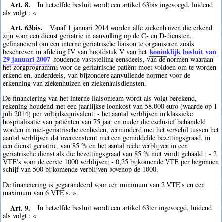
Art. 8.
In hetzelfde besluit wordt een artikel 63bis ingevoegd, luidend
als volgt : «
Art. 63bis.
Vanaf 1 januari 2014 worden alle ziekenhuizen die erkend
zijn voor een dienst geriatrie in aanvulling op de C- en D-diensten,
gefinancierd om een interne geriatrische liaison te organiseren zoals
koninklijk besluit van
beschreven in afdeling IV van hoofdstuk V van het
29 januari 2007
houdende vaststelling eensdeels, van de normen waaraan
het zorgprogramma voor de geriatrische patiënt moet voldoen om te worden
erkend en, anderdeels, van bijzondere aanvullende normen voor de
erkenning van ziekenhuizen en ziekenhuisdiensten.
De financiering van het interne liaisonteam wordt als volgt berekend,
rekening houdend met een jaarlijkse loonkost van 58.000 euro (waarde op 1
juli 2014) per voltijdsequivalent: - het aantal verblijven in klassieke
hospitalisatie van patiënten van 75 jaar en ouder die exclusief behandeld
worden in niet-geriatrische eenheden, verminderd met het verschil tussen het
aantal verblijven dat overeenstemt met een gemiddelde bezettingsgraad, in
een dienst geriatrie, van 85 % en het aantal reële verblijven in een
geriatrische dienst als die bezettingsgraad van 85 % niet wordt gehaald ; - 2
VTE's voor de eerste 1000 verblijven; - 0,25 bijkomende VTE per begonnen
schijf van 500 bijkomende verblijven bovenop de 1000.
De financiering is gegarandeerd voor een minimum van 2 VTE's en een
maximum van 6 VTE's. ».
Art. 9.
In hetzelfde besluit wordt een artikel 63ter ingevoegd, luidend
als volgt : «