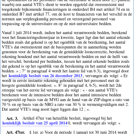
waarbij een aantal VTE's dient te worden opgeteld dat overeenstemt met
toegekende bijkomende financieringen in onderdeel B4 met artikel 74 en in
onderdeel B7 met artikel 77, om de kost te financieren van het verschil in de
normen aan verpleegkundig personeel en verzorgend personeel van
toepassing op de universitaire en op de niet-universitaire bedden.
Vanaf 1 juli 2014 wordt, indien het aantal verantwoorde bedden, berekend
voor het financieringsdienstjaar in kwestie, lager ligt dan het aantal erkende
bedden zoals dat gekend is op het ogenblik van de berekening, het aantal
VTE's dat overeenstemt met de basispunten die in aanmerking worden
genomen voor de berekening van de gemiddelde looncorrectie, berekend
rekening houdend met het aantal verantwoorde bedden en met de helft van
het verschil, berekend per bedindex, tussen het aantal erkende bedden zoals
dat gekend is op het ogenblik van de berekening en het aantal verantwoorde
bedden. » ; 7° in paragraaf 4 wordt het laatste lid van b.3), ingevoegd door
koninklijk besluit van 26 december 2013
het
, vervangen als volgt: « Er
wordt in eerste instantie rekening gehouden met het personeel met de
hoogste gemiddelde loonkost. ». 8° in paragraaf 4, b.5), wordt het 2de
streepje van het eerste lid vervangen als volgt : « - een aantal VTE's
berekenen voor de intensieve bedden door het aantal intensieve bedden
vastgesteld op basis van de MVG aan de hand van de ZIP-dagen a rato van
70 % en op basis van de NRG a rato van 30 % te vermenigvuldigen met 2.
Dat aantal VTE's mag nooit lager liggen dan 12 ; ».
Art. 3.
Artikel 47ter van hetzelfde besluit, ingevoegd bij het
koninklijk besluit van 25 april 2014
0
, wordt vervangen als volgt: «
Art. 47ter.
§ 1er. a) Voor de periode 1 januari tot 30 juni 2014 wordt