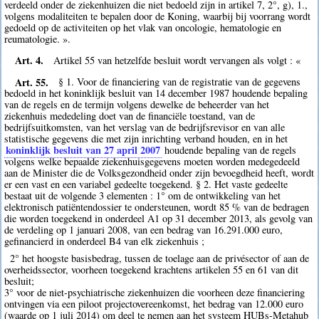
verdeeld onder de ziekenhuizen die niet bedoeld zijn in artikel 7, 2°, g), 1.,
volgens modaliteiten te bepalen door de Koning, waarbij bij voorrang wordt
gedoeld op de activiteiten op het vlak van oncologie, hematologie en
reumatologie. ».
Art. 4.
Artikel 55 van hetzelfde besluit wordt vervangen als volgt : «
Art. 55.
§ 1. Voor de financiering van de registratie van de gegevens
bedoeld in het koninklijk besluit van 14 december 1987 houdende bepaling
van de regels en de termijn volgens dewelke de beheerder van het
ziekenhuis mededeling doet van de financiële toestand, van de
bedrijfsuitkomsten, van het verslag van de bedrijfsrevisor en van alle
statistische gegevens die met zijn inrichting verband houden, en in het
koninklijk besluit van 27 april 2007
houdende bepaling van de regels
volgens welke bepaalde ziekenhuisgegevens moeten worden medegedeeld
aan de Minister die de Volksgezondheid onder zijn bevoegdheid heeft, wordt
er een vast en een variabel gedeelte toegekend. § 2. Het vaste gedeelte
bestaat uit de volgende 3 elementen : 1° om de ontwikkeling van het
elektronisch patiëntendossier te ondersteunen, wordt 85 % van de bedragen
die worden toegekend in onderdeel A1 op 31 december 2013, als gevolg van
de verdeling op 1 januari 2008, van een bedrag van 16.291.000 euro,
gefinancierd in onderdeel B4 van elk ziekenhuis ;
2° het hoogste basisbedrag, tussen de toelage aan de privésector of aan de
overheidssector, voorheen toegekend krachtens artikelen 55 en 61 van dit
besluit;
3° voor de niet-psychiatrische ziekenhuizen die voorheen deze financiering
ontvingen via een piloot projectovereenkomst, het bedrag van 12.000 euro
(waarde op 1 juli 2014) om deel te nemen aan het systeem HUBs-Metahub