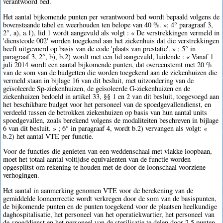
verantwoord bed.
Het aantal bijkomende punten per verantwoord bed wordt bepaald volgens de
bovenstaande tabel en weerhouden ten belope van 40 %. »; 4° paragraaf 3,
2°, a), a.1), lid 1 wordt aangevuld als volgt : « De verstrekkingen vermeld in
'dienstcode 002' worden toegekend aan het ziekenhuis dat die verstrekkingen
heeft uitgevoerd op basis van de code 'plaats van prestatie'. » ; 5° in
paragraaf 3, 2°, b), b.2) wordt met een lid aangevuld, luidende : « Vanaf 1
juli 2014 wordt een aantal bijkomende punten, dat overeenstemt met 20 %
van de som van de budgetten die worden toegekend aan de ziekenhuizen die
vermeld staan in bijlage 16 van dit besluit, met uitzondering van de
geïsoleerde Sp-ziekenhuizen, de geïsoleerde G-ziekenhuizen en de
ziekenhuizen bedoeld in artikel 33, §§ 1 en 2 van dit besluit, toegevoegd aan
het beschikbare budget voor het personeel van de spoedgevallendienst, en
verdeeld tussen de betrokken ziekenhuizen op basis van hun aantal units
spoedgevallen, zoals berekend volgens de modaliteiten beschreven in bijlage
6 van dit besluit. » ; 6° in paragraaf 4, wordt b.2) vervangen als volgt: «
b.2) het aantal VTE per functie.
Voor de functies die genieten van een weddenschaal met vlakke loopbaan,
moet het totaal aantal voltijdse equivalenten van de functie worden
opgesplitst om rekening te houden met de door de loonschaal voorziene
verhogingen.
Het aantal in aanmerking genomen VTE voor de berekening van de
gemiddelde looncorrectie wordt verkregen door de som van de basispunten,
de bijkomende punten en de punten toegekend voor de plaatsen heelkundige
daghospitalisatie, het personeel van het operatiekwartier, het personeel van
de spoeddienst en het personeel van de sterilisatie te delen door 2,5 punten,