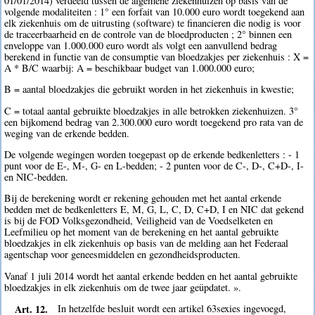
01/01/2014) verdeeld tussen de algemene ziekenhuizen op basis van de
volgende modaliteiten : 1° een forfait van 10.000 euro wordt toegekend aan
elk ziekenhuis om de uitrusting (software) te financieren die nodig is voor
de traceerbaarheid en de controle van de bloedproducten ; 2° binnen een
enveloppe van 1.000.000 euro wordt als volgt een aanvullend bedrag
berekend in functie van de consumptie van bloedzakjes per ziekenhuis : X =
A * B/C waarbij: A = beschikbaar budget van 1.000.000 euro;
B = aantal bloedzakjes die gebruikt worden in het ziekenhuis in kwestie;
C = totaal aantal gebruikte bloedzakjes in alle betrokken ziekenhuizen. 3°
een bijkomend bedrag van 2.300.000 euro wordt toegekend pro rata van de
weging van de erkende bedden.
De volgende wegingen worden toegepast op de erkende bedkenletters : - 1
punt voor de E-, M-, G- en L-bedden; - 2 punten voor de C-, D-, C+D-, I-
en NIC-bedden.
Bij de berekening wordt er rekening gehouden met het aantal erkende
bedden met de bedkenletters E, M, G, L, C, D, C+D, I en NIC dat gekend
is bij de FOD Volksgezondheid, Veiligheid van de Voedselketen en
Leefmilieu op het moment van de berekening en het aantal gebruikte
bloedzakjes in elk ziekenhuis op basis van de melding aan het Federaal
agentschap voor geneesmiddelen en gezondheidsproducten.
Vanaf 1 juli 2014 wordt het aantal erkende bedden en het aantal gebruikte
bloedzakjes in elk ziekenhuis om de twee jaar geüpdatet. ».
Art. 12.
In hetzelfde besluit wordt een artikel 63sexies ingevoegd,