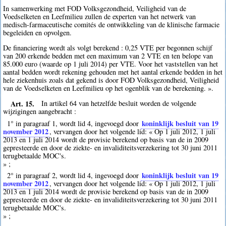
In samenwerking met FOD Volksgezondheid, Veiligheid van de
Voedselketen en Leefmilieu zullen de experten van het netwerk van
medisch-farmaceutische comités de ontwikkeling van de klinische farmacie
begeleiden en opvolgen.
De financiering wordt als volgt berekend : 0,25 VTE per begonnen schijf
van 200 erkende bedden met een maximum van 2 VTE en ten belope van
85.000 euro (waarde op 1 juli 2014) per VTE. Voor het vaststellen van het
aantal bedden wordt rekening gehouden met het aantal erkende bedden in het
hele ziekenhuis zoals dat gekend is door FOD Volksgezondheid, Veiligheid
van de Voedselketen en Leefmilieu op het ogenblik van de berekening. ».
Art. 15.
In artikel 64 van hetzelfde besluit worden de volgende
wijzigingen aangebracht :
koninklijk besluit van 19
1° in paragraaf 1, wordt lid 4, ingevoegd door
november 2012
, vervangen door het volgende lid: « Op 1 juli 2012, 1 juli
2013 en 1 juli 2014 wordt de provisie berekend op basis van de in 2009
gepresteerde en door de ziekte- en invaliditeitsverzekering tot 30 juni 2011
terugbetaalde MOC's.
» ;
koninklijk besluit van 19
2° in paragraaf 2, wordt lid 4, ingevoegd door
november 2012
, vervangen door het volgende lid: « Op 1 juli 2012, 1 juli
2013 en 1 juli 2014 wordt de provisie berekend op basis van de in 2009
gepresteerde en door de ziekte- en invaliditeitsverzekering tot 30 juni 2011
terugbetaalde MOC's.
» ;