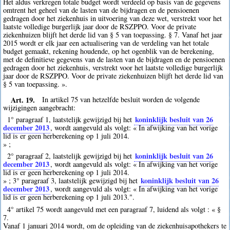
Het aldus verkregen totale budget wordt verdeeld op basis van de gegevens
omtrent het geheel van de lasten van de bijdragen en de pensioenen
gedragen door het ziekenhuis in uitvoering van deze wet, verstrekt voor het
laatste volledige burgerlijk jaar door de RSZPPO. Voor de private
ziekenhuizen blijft het derde lid van § 5 van toepassing. § 7. Vanaf het jaar
2015 wordt er elk jaar een actualisering van de verdeling van het totale
budget gemaakt, rekening houdende, op het ogenblik van de berekening,
met de definitieve gegevens van de lasten van de bijdragen en de pensioenen
gedragen door het ziekenhuis, verstrekt voor het laatste volledige burgerlijk
jaar door de RSZPPO. Voor de private ziekenhuizen blijft het derde lid van
§ 5 van toepassing. ».
Art. 19.
In artikel 75 van hetzelfde besluit worden de volgende
wijzigingen aangebracht:
koninklijk besluit van 26
1° paragraaf 1, laatstelijk gewijzigd bij het
december 2013
, wordt aangevuld als volgt: « In afwijking van het vorige
lid is er geen herberekening op 1 juli 2014.
» ;
koninklijk besluit van 26
2° paragraaf 2, laatstelijk gewijzigd bij het
december 2013
, wordt aangevuld als volgt: « In afwijking van het vorige
lid is er geen herberekening op 1 juli 2014.
koninklijk besluit van 26
» ; 3° paragraaf 3, laatstelijk gewijzigd bij het
december 2013
, wordt aangevuld als volgt: « In afwijking van het vorige
lid is er geen herberekening op 1 juli 2013.".
4° artikel 75 wordt aangevuld met een paragraaf 7, luidend als volgt : « §
7.
Vanaf 1 januari 2014 wordt, om de opleiding van de ziekenhuisapothekers te