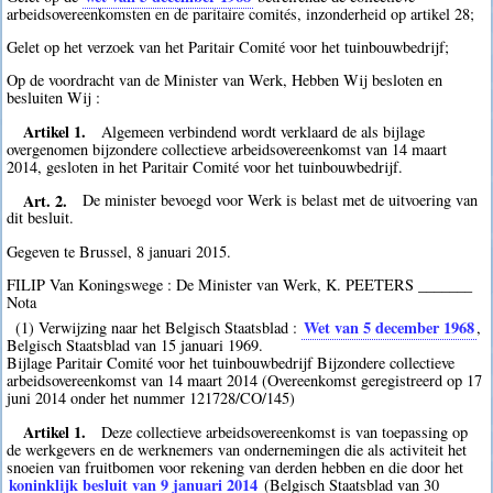
arbeidsovereenkomsten en de paritaire comités, inzonderheid op artikel 28;
Gelet op het verzoek van het Paritair Comité voor het tuinbouwbedrijf;
Op de voordracht van de Minister van Werk, Hebben Wij besloten en
besluiten Wij :
Artikel 1.
Algemeen verbindend wordt verklaard de als bijlage
overgenomen bijzondere collectieve arbeidsovereenkomst van 14 maart
2014, gesloten in het Paritair Comité voor het tuinbouwbedrijf.
Art. 2.
De minister bevoegd voor Werk is belast met de uitvoering van
dit besluit.
Gegeven te Brussel, 8 januari 2015.
FILIP Van Koningswege : De Minister van Werk, K. PEETERS _______
Nota
Wet van 5 december 1968
(1) Verwijzing naar het Belgisch Staatsblad :
,
Belgisch Staatsblad van 15 januari 1969.
Bijlage Paritair Comité voor het tuinbouwbedrijf Bijzondere collectieve
arbeidsovereenkomst van 14 maart 2014 (Overeenkomst geregistreerd op 17
juni 2014 onder het nummer 121728/CO/145)
Artikel 1.
Deze collectieve arbeidsovereenkomst is van toepassing op
de werkgevers en de werknemers van ondernemingen die als activiteit het
snoeien van fruitbomen voor rekening van derden hebben en die door het
koninklijk besluit van 9 januari 2014
(Belgisch Staatsblad van 30