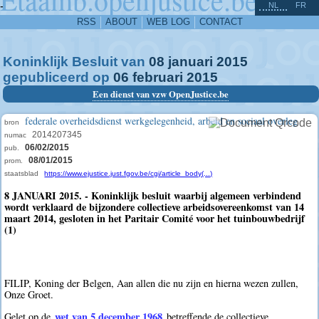
^
-
NL
FR
RSS
ABOUT
WEB LOG
CONTACT
Koninklijk Besluit van
08
januari
2015
gepubliceerd op
06
februari
2015
Een dienst van vzw OpenJustice.be
federale overheidsdienst werkgelegenheid, arbeid en sociaal overleg
bron
2014207345
numac
06/02/2015
pub.
08/01/2015
prom.
staatsblad
https://www.ejustice.just.fgov.be/cgi/article_body(...)
8 JANUARI 2015. - Koninklijk besluit waarbij algemeen verbindend
wordt verklaard de bijzondere collectieve arbeidsovereenkomst van 14
maart 2014, gesloten in het Paritair Comité voor het tuinbouwbedrijf
(1)
FILIP, Koning der Belgen, Aan allen die nu zijn en hierna wezen zullen,
Onze Groet.
wet van 5 december 1968
Gelet op de
betreffende de collectieve