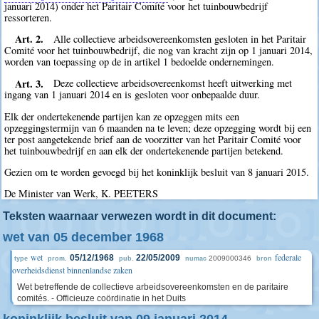
januari 2014) onder het Paritair Comité voor het tuinbouwbedrijf
ressorteren.
Art. 2.
Alle collectieve arbeidsovereenkomsten gesloten in het Paritair
Comité voor het tuinbouwbedrijf, die nog van kracht zijn op 1 januari 2014,
worden van toepassing op de in artikel 1 bedoelde ondernemingen.
Art. 3.
Deze collectieve arbeidsovereenkomst heeft uitwerking met
ingang van 1 januari 2014 en is gesloten voor onbepaalde duur.
Elk der ondertekenende partijen kan ze opzeggen mits een
opzeggingstermijn van 6 maanden na te leven; deze opzegging wordt bij een
ter post aangetekende brief aan de voorzitter van het Paritair Comité voor
het tuinbouwbedrijf en aan elk der ondertekenende partijen betekend.
Gezien om te worden gevoegd bij het koninklijk besluit van 8 januari 2015.
De Minister van Werk, K. PEETERS
Teksten waarnaar verwezen wordt in dit document:
wet van 05 december 1968
wet
federale
05/12/1968
22/05/2009
2009000346
type
prom.
pub.
numac
bron
overheidsdienst binnenlandse zaken
Wet betreffende de collectieve arbeidsovereenkomsten en de paritaire
comités. - Officieuze coördinatie in het Duits
koninklijk besluit van 09 januari 2014