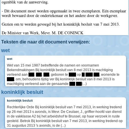
ogenblik van de aanwerving.
- Dit document moet worden opgemaakt in twee exemplaren. Eén exemplaar
wordt bewaard door de ondertekenaar en het andere door de werkgever.
Gezien om te worden gevoegd bij het koninklijk besluit van 7 mei 2013.
De Minister van Werk, Mevr. M. DE CONINCK
Teksten die naar dit document verwijzen:
wet
wet
Wet van 15 mei 1987 betreffende de namen en voornamen
Bekendmakingen Bij koninklijk besluit van 8 mei 2013 is machtiging
verleend aan
****
.
****
,
****
, geboren te
*****
op
**
*****
****
, wonende te
*****
, om, behoudens tijdig ver Bij koninklijk besluit van 8 mei 2013 is
machtiging verleend aan de genaamde
****
****
(...)
koninklijk besluit
koninklijk besluit
Rechterlijke Orde Bij koninklijk besluit van 7 mei 2013, in werking tredend
op 26 mei 2013 s avonds, is Mevr. De Ceulaer, J., griffier-hoofd van dienst
in de vakklasse A2 bij het arbeidshof te Brussel, op haar verzoek in ruste
gesteld. Betrok Bij koninklijk besluit van 7 mei 2013, in werking tredend op
31 augustus 2013 's avonds, is de (...)