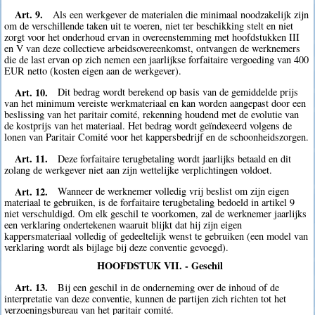
Art. 9.
Als een werkgever de materialen die minimaal noodzakelijk zijn
om de verschillende taken uit te voeren, niet ter beschikking stelt en niet
zorgt voor het onderhoud ervan in overeenstemming met hoofdstukken III
en V van deze collectieve arbeidsovereenkomst, ontvangen de werknemers
die de last ervan op zich nemen een jaarlijkse forfaitaire vergoeding van 400
EUR netto (kosten eigen aan de werkgever).
Art. 10.
Dit bedrag wordt berekend op basis van de gemiddelde prijs
van het minimum vereiste werkmateriaal en kan worden aangepast door een
beslissing van het paritair comité, rekenning houdend met de evolutie van
de kostprijs van het materiaal. Het bedrag wordt geïndexeerd volgens de
lonen van Paritair Comité voor het kappersbedrijf en de schoonheidszorgen.
Art. 11.
Deze forfaitaire terugbetaling wordt jaarlijks betaald en dit
zolang de werkgever niet aan zijn wettelijke verplichtingen voldoet.
Art. 12.
Wanneer de werknemer volledig vrij beslist om zijn eigen
materiaal te gebruiken, is de forfaitaire terugbetaling bedoeld in artikel 9
niet verschuldigd. Om elk geschil te voorkomen, zal de werknemer jaarlijks
een verklaring ondertekenen waaruit blijkt dat hij zijn eigen
kappersmateriaal volledig of gedeeltelijk wenst te gebruiken (een model van
verklaring wordt als bijlage bij deze conventie gevoegd).
HOOFDSTUK VII. - Geschil
Art. 13.
Bij een geschil in de onderneming over de inhoud of de
interpretatie van deze conventie, kunnen de partijen zich richten tot het
verzoeningsbureau van het paritair comité.