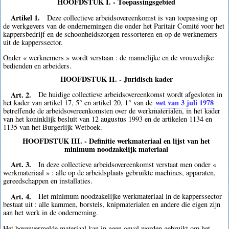
HOOFDSTUK I. - Toepassingsgebied
Artikel 1.
Deze collectieve arbeidsovereenkomst is van toepassing op
de werkgevers van de ondernemingen die onder het Paritair Comité voor het
kappersbedrijf en de schoonheidszorgen ressorteren en op de werknemers
uit de kapperssector.
Onder « werknemers » wordt verstaan : de mannelijke en de vrouwelijke
bedienden en arbeiders.
HOOFDSTUK II. - Juridisch kader
Art. 2.
De huidige collectieve arbeidsovereenkomst wordt afgesloten in
wet van 3 juli 1978
het kader van artikel 17, 5° en artikel 20, 1° van de
betreffende de arbeidsovereenkomsten over de werkmaterialen, in het kader
van het koninklijk besluit van 12 augustus 1993 en de artikelen 1134 en
1135 van het Burgerlijk Wetboek.
HOOFDSTUK III. - Definitie werkmateriaal en lijst van het
minimum noodzakelijk materiaal
Art. 3.
In deze collectieve arbeidsovereenkomst verstaat men onder «
werkmateriaal » : alle op de arbeidsplaats gebruikte machines, apparaten,
gereedschappen en installaties.
Art. 4.
Het minimum noodzakelijke werkmateriaal in de kapperssector
bestaat uit : alle kammen, borstels, knipmaterialen en andere die eigen zijn
aan het werk in de onderneming.
Het bovenvermelde materiaal kan in geen geval worden gebruikt om het