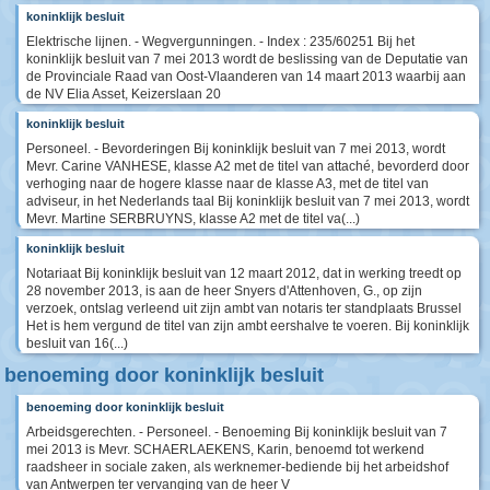
koninklijk besluit
Elektrische lijnen. - Wegvergunningen. - Index : 235/60251 Bij het
koninklijk besluit van 7 mei 2013 wordt de beslissing van de Deputatie van
de Provinciale Raad van Oost-Vlaanderen van 14 maart 2013 waarbij aan
de NV Elia Asset, Keizerslaan 20
koninklijk besluit
Personeel. - Bevorderingen Bij koninklijk besluit van 7 mei 2013, wordt
Mevr. Carine VANHESE, klasse A2 met de titel van attaché, bevorderd door
verhoging naar de hogere klasse naar de klasse A3, met de titel van
adviseur, in het Nederlands taal Bij koninklijk besluit van 7 mei 2013, wordt
Mevr. Martine SERBRUYNS, klasse A2 met de titel va(...)
koninklijk besluit
Notariaat Bij koninklijk besluit van 12 maart 2012, dat in werking treedt op
28 november 2013, is aan de heer Snyers d'Attenhoven, G., op zijn
verzoek, ontslag verleend uit zijn ambt van notaris ter standplaats Brussel
Het is hem vergund de titel van zijn ambt eershalve te voeren. Bij koninklijk
besluit van 16(...)
benoeming door koninklijk besluit
benoeming door koninklijk besluit
Arbeidsgerechten. - Personeel. - Benoeming Bij koninklijk besluit van 7
mei 2013 is Mevr. SCHAERLAEKENS, Karin, benoemd tot werkend
raadsheer in sociale zaken, als werknemer-bediende bij het arbeidshof
van Antwerpen ter vervanging van de heer V