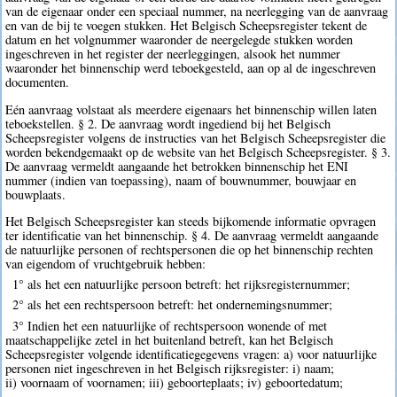
van de eigenaar onder een speciaal nummer, na neerlegging van de aanvraag
en van de bij te voegen stukken. Het Belgisch Scheepsregister tekent de
datum en het volgnummer waaronder de neergelegde stukken worden
ingeschreven in het register der neerleggingen, alsook het nummer
waaronder het binnenschip werd teboekgesteld, aan op al de ingeschreven
documenten.
Eén aanvraag volstaat als meerdere eigenaars het binnenschip willen laten
teboekstellen. § 2. De aanvraag wordt ingediend bij het Belgisch
Scheepsregister volgens de instructies van het Belgisch Scheepsregister die
worden bekendgemaakt op de website van het Belgisch Scheepsregister. § 3.
De aanvraag vermeldt aangaande het betrokken binnenschip het ENI
nummer (indien van toepassing), naam of bouwnummer, bouwjaar en
bouwplaats.
Het Belgisch Scheepsregister kan steeds bijkomende informatie opvragen
ter identificatie van het binnenschip. § 4. De aanvraag vermeldt aangaande
de natuurlijke personen of rechtspersonen die op het binnenschip rechten
van eigendom of vruchtgebruik hebben:
1° als het een natuurlijke persoon betreft: het rijksregisternummer;
2° als het een rechtspersoon betreft: het ondernemingsnummer;
3° Indien het een natuurlijke of rechtspersoon wonende of met
maatschappelijke zetel in het buitenland betreft, kan het Belgisch
Scheepsregister volgende identificatiegegevens vragen: a) voor natuurlijke
personen niet ingeschreven in het Belgisch rijksregister: i) naam;
ii) voornaam of voornamen; iii) geboorteplaats; iv) geboortedatum;