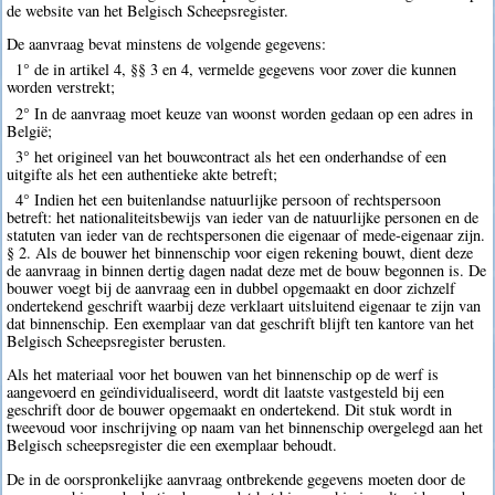
de website van het Belgisch Scheepsregister.
De aanvraag bevat minstens de volgende gegevens:
1° de in artikel 4, §§ 3 en 4, vermelde gegevens voor zover die kunnen
worden verstrekt;
2° In de aanvraag moet keuze van woonst worden gedaan op een adres in
België;
3° het origineel van het bouwcontract als het een onderhandse of een
uitgifte als het een authentieke akte betreft;
4° Indien het een buitenlandse natuurlijke persoon of rechtspersoon
betreft: het nationaliteitsbewijs van ieder van de natuurlijke personen en de
statuten van ieder van de rechtspersonen die eigenaar of mede-eigenaar zijn.
§ 2. Als de bouwer het binnenschip voor eigen rekening bouwt, dient deze
de aanvraag in binnen dertig dagen nadat deze met de bouw begonnen is. De
bouwer voegt bij de aanvraag een in dubbel opgemaakt en door zichzelf
ondertekend geschrift waarbij deze verklaart uitsluitend eigenaar te zijn van
dat binnenschip. Een exemplaar van dat geschrift blijft ten kantore van het
Belgisch Scheepsregister berusten.
Als het materiaal voor het bouwen van het binnenschip op de werf is
aangevoerd en geïndividualiseerd, wordt dit laatste vastgesteld bij een
geschrift door de bouwer opgemaakt en ondertekend. Dit stuk wordt in
tweevoud voor inschrijving op naam van het binnenschip overgelegd aan het
Belgisch scheepsregister die een exemplaar behoudt.
De in de oorspronkelijke aanvraag ontbrekende gegevens moeten door de