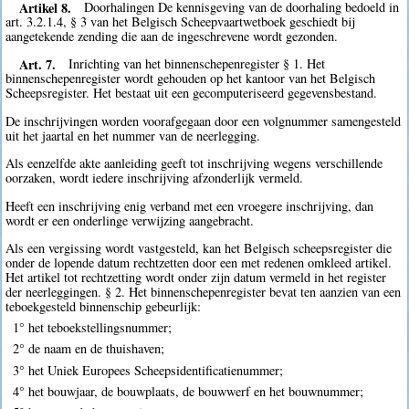
Artikel 8.
Doorhalingen De kennisgeving van de doorhaling bedoeld in
art. 3.2.1.4, § 3 van het Belgisch Scheepvaartwetboek geschiedt bij
aangetekende zending die aan de ingeschrevene wordt gezonden.
Art. 7.
Inrichting van het binnenschepenregister § 1. Het
binnenschepenregister wordt gehouden op het kantoor van het Belgisch
Scheepsregister. Het bestaat uit een gecomputeriseerd gegevensbestand.
De inschrijvingen worden voorafgegaan door een volgnummer samengesteld
uit het jaartal en het nummer van de neerlegging.
Als eenzelfde akte aanleiding geeft tot inschrijving wegens verschillende
oorzaken, wordt iedere inschrijving afzonderlijk vermeld.
Heeft een inschrijving enig verband met een vroegere inschrijving, dan
wordt er een onderlinge verwijzing aangebracht.
Als een vergissing wordt vastgesteld, kan het Belgisch scheepsregister die
onder de lopende datum rechtzetten door een met redenen omkleed artikel.
Het artikel tot rechtzetting wordt onder zijn datum vermeld in het register
der neerleggingen. § 2. Het binnenschepenregister bevat ten aanzien van een
teboekgesteld binnenschip gebeurlijk:
1° het teboekstellingsnummer;
2° de naam en de thuishaven;
3° het Uniek Europees Scheepsidentificatienummer;
4° het bouwjaar, de bouwplaats, de bouwwerf en het bouwnummer;