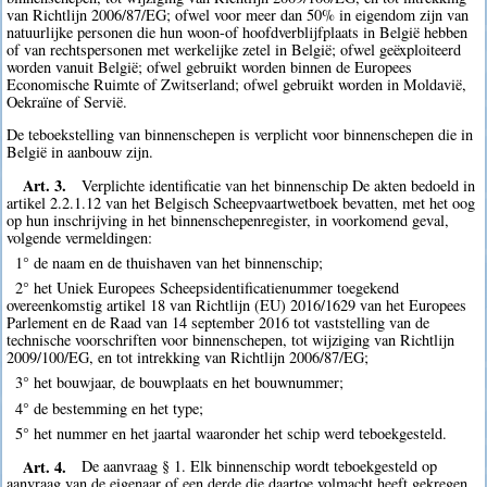
van Richtlijn 2006/87/EG; ofwel voor meer dan 50% in eigendom zijn van
natuurlijke personen die hun woon-of hoofdverblijfplaats in België hebben
of van rechtspersonen met werkelijke zetel in België; ofwel geëxploiteerd
worden vanuit België; ofwel gebruikt worden binnen de Europees
Economische Ruimte of Zwitserland; ofwel gebruikt worden in Moldavië,
Oekraïne of Servië.
De teboekstelling van binnenschepen is verplicht voor binnenschepen die in
België in aanbouw zijn.
Art. 3.
Verplichte identificatie van het binnenschip De akten bedoeld in
artikel 2.2.1.12 van het Belgisch Scheepvaartwetboek bevatten, met het oog
op hun inschrijving in het binnenschepenregister, in voorkomend geval,
volgende vermeldingen:
1° de naam en de thuishaven van het binnenschip;
2° het Uniek Europees Scheepsidentificatienummer toegekend
overeenkomstig artikel 18 van Richtlijn (EU) 2016/1629 van het Europees
Parlement en de Raad van 14 september 2016 tot vaststelling van de
technische voorschriften voor binnenschepen, tot wijziging van Richtlijn
2009/100/EG, en tot intrekking van Richtlijn 2006/87/EG;
3° het bouwjaar, de bouwplaats en het bouwnummer;
4° de bestemming en het type;
5° het nummer en het jaartal waaronder het schip werd teboekgesteld.
Art. 4.
De aanvraag § 1. Elk binnenschip wordt teboekgesteld op
aanvraag van de eigenaar of een derde die daartoe volmacht heeft gekregen