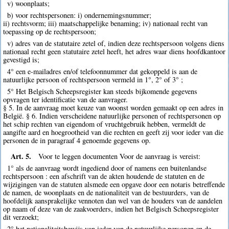
v) woonplaats;
b) voor rechtspersonen: i) ondernemingsnummer;
ii) rechtsvorm; iii) maatschappelijke benaming; iv) nationaal recht van
toepassing op de rechtspersoon;
v) adres van de statutaire zetel of, indien deze rechtspersoon volgens diens
nationaal recht geen statutaire zetel heeft, het adres waar diens hoofdkantoor
gevestigd is;
4° een e-mailadres en/of telefoonnummer dat gekoppeld is aan de
natuurlijke persoon of rechtspersoon vermeld in 1°, 2° of 3° ;
5° Het Belgisch Scheepsregister kan steeds bijkomende gegevens
opvragen ter identificatie van de aanvrager.
§ 5. In de aanvraag moet keuze van woonst worden gemaakt op een adres in
België. § 6. Indien verscheidene natuurlijke personen of rechtspersonen op
het schip rechten van eigendom of vruchtgebruik hebben, vermeldt de
aangifte aard en hoegrootheid van die rechten en geeft zij voor ieder van die
personen de in paragraaf 4 genoemde gegevens op.
Art. 5.
Voor te leggen documenten Voor de aanvraag is vereist:
1° als de aanvraag wordt ingediend door of namens een buitenlandse
rechtspersoon : een afschrift van de akten houdende de statuten en de
wijzigingen van de statuten alsmede een opgave door een notaris betreffende
de namen, de woonplaats en de nationaliteit van de bestuurders, van de
hoofdelijk aansprakelijke vennoten dan wel van de houders van de aandelen
op naam of deze van de zaakvoerders, indien het Belgisch Scheepsregister
dit verzoekt;
2° het nationaliteitsbewijs van ieder van de natuurlijke personen en de