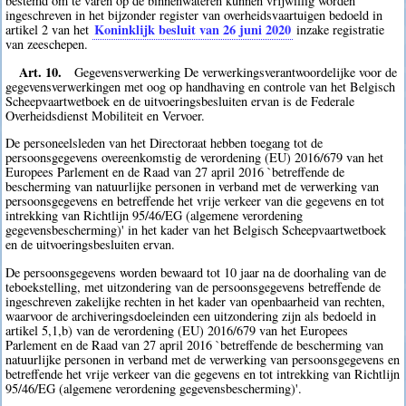
bestemd om te varen op de binnenwateren kunnen vrijwillig worden
ingeschreven in het bijzonder register van overheidsvaartuigen bedoeld in
Koninklijk besluit van 26 juni 2020
artikel 2 van het
inzake registratie
van zeeschepen.
Art. 10.
Gegevensverwerking De verwerkingsverantwoordelijke voor de
gegevensverwerkingen met oog op handhaving en controle van het Belgisch
Scheepvaartwetboek en de uitvoeringsbesluiten ervan is de Federale
Overheidsdienst Mobiliteit en Vervoer.
De personeelsleden van het Directoraat hebben toegang tot de
persoonsgegevens overeenkomstig de verordening (EU) 2016/679 van het
Europees Parlement en de Raad van 27 april 2016 `betreffende de
bescherming van natuurlijke personen in verband met de verwerking van
persoonsgegevens en betreffende het vrije verkeer van die gegevens en tot
intrekking van Richtlijn 95/46/EG (algemene verordening
gegevensbescherming)' in het kader van het Belgisch Scheepvaartwetboek
en de uitvoeringsbesluiten ervan.
De persoonsgegevens worden bewaard tot 10 jaar na de doorhaling van de
teboekstelling, met uitzondering van de persoonsgegevens betreffende de
ingeschreven zakelijke rechten in het kader van openbaarheid van rechten,
waarvoor de archiveringsdoeleinden een uitzondering zijn als bedoeld in
artikel 5,1,b) van de verordening (EU) 2016/679 van het Europees
Parlement en de Raad van 27 april 2016 `betreffende de bescherming van
natuurlijke personen in verband met de verwerking van persoonsgegevens en
betreffende het vrije verkeer van die gegevens en tot intrekking van Richtlijn
95/46/EG (algemene verordening gegevensbescherming)'.