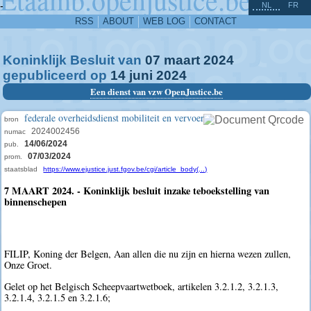
^
-
NL
FR
RSS
ABOUT
WEB LOG
CONTACT
Koninklijk Besluit van
07
maart
2024
gepubliceerd op
14
juni
2024
Een dienst van vzw OpenJustice.be
federale overheidsdienst mobiliteit en vervoer
bron
2024002456
numac
14/06/2024
pub.
07/03/2024
prom.
staatsblad
https://www.ejustice.just.fgov.be/cgi/article_body(...)
7 MAART 2024. - Koninklijk besluit inzake teboekstelling van
binnenschepen
FILIP, Koning der Belgen, Aan allen die nu zijn en hierna wezen zullen,
Onze Groet.
Gelet op het Belgisch Scheepvaartwetboek, artikelen 3.2.1.2, 3.2.1.3,
3.2.1.4, 3.2.1.5 en 3.2.1.6;