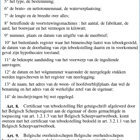
5° het type, de bestemming;
6° de bruto- en nettotonnenmaat, de waterverplaatsing;
7° de lengte en de breedte over alles;
8° betreffende de voortstuwingsmachines : het aantal, de fabrikant, de
aard, het bouwjaar en het vermogen in kilowatt;
9° nummer, plaats en datum van uitgifte van de meetbrief;
10° het buitenlands register waar het binnenschip laatst was teboekgesteld,
de datum van de doorhaling van zijn teboekstelling daarin en in voorkomend
geval zijn hypothecaire toestand;
11° de beknopte aanduiding van het voorwerp van de ingediende
aanvragen;
12° de datum en het volgnummer waaronder de neergelegde stukken
werden ingeschreven in het register van neerlegging;
13° de naam, het adres van de woon- of hoofdverblijfplaats dan wel de
benaming en het adres van de werkelijke zetel van de eigenaar;
14° de inschrijvingen bij wet opgelegd.
Art. 8.
Certificaat van teboekstelling Het getuigschrift afgeleverd door
het Belgisch Scheepsregister aan de eigenaar of diens gemachtigde in
toepassing van art. 1.2.1.3 van het Belgisch Scheepvaartwetboek, komt
overeen met het certificaat van teboekstelling bedoeld in art. 3.2.1.1 van het
Belgisch Scheepvaartwetboek.
Art. 9.
Belgische overheidsschepen Belgische overheidsschepen