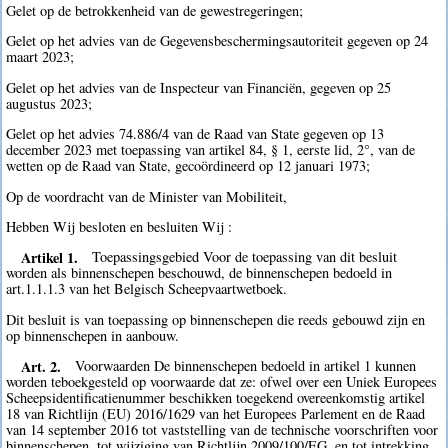
Gelet op de betrokkenheid van de gewestregeringen;
Gelet op het advies van de Gegevensbeschermingsautoriteit gegeven op 24
maart 2023;
Gelet op het advies van de Inspecteur van Financiën, gegeven op 25
augustus 2023;
Gelet op het advies 74.886/4 van de Raad van State gegeven op 13
december 2023 met toepassing van artikel 84, § 1, eerste lid, 2°, van de
wetten op de Raad van State, gecoördineerd op 12 januari 1973;
Op de voordracht van de Minister van Mobiliteit,
Hebben Wij besloten en besluiten Wij :
Artikel 1.
Toepassingsgebied Voor de toepassing van dit besluit
worden als binnenschepen beschouwd, de binnenschepen bedoeld in
art.1.1.1.3 van het Belgisch Scheepvaartwetboek.
Dit besluit is van toepassing op binnenschepen die reeds gebouwd zijn en
op binnenschepen in aanbouw.
Art. 2.
Voorwaarden De binnenschepen bedoeld in artikel 1 kunnen
worden teboekgesteld op voorwaarde dat ze: ofwel over een Uniek Europees
Scheepsidentificatienummer beschikken toegekend overeenkomstig artikel
18 van Richtlijn (EU) 2016/1629 van het Europees Parlement en de Raad
van 14 september 2016 tot vaststelling van de technische voorschriften voor
binnenschepen, tot wijziging van Richtlijn 2009/100/EG, en tot intrekking