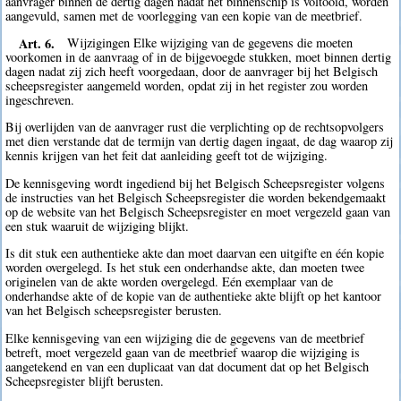
aanvrager binnen de dertig dagen nadat het binnenschip is voltooid, worden
aangevuld, samen met de voorlegging van een kopie van de meetbrief.
Art. 6.
Wijzigingen Elke wijziging van de gegevens die moeten
voorkomen in de aanvraag of in de bijgevoegde stukken, moet binnen dertig
dagen nadat zij zich heeft voorgedaan, door de aanvrager bij het Belgisch
scheepsregister aangemeld worden, opdat zij in het register zou worden
ingeschreven.
Bij overlijden van de aanvrager rust die verplichting op de rechtsopvolgers
met dien verstande dat de termijn van dertig dagen ingaat, de dag waarop zij
kennis krijgen van het feit dat aanleiding geeft tot de wijziging.
De kennisgeving wordt ingediend bij het Belgisch Scheepsregister volgens
de instructies van het Belgisch Scheepsregister die worden bekendgemaakt
op de website van het Belgisch Scheepsregister en moet vergezeld gaan van
een stuk waaruit de wijziging blijkt.
Is dit stuk een authentieke akte dan moet daarvan een uitgifte en één kopie
worden overgelegd. Is het stuk een onderhandse akte, dan moeten twee
originelen van de akte worden overgelegd. Eén exemplaar van de
onderhandse akte of de kopie van de authentieke akte blijft op het kantoor
van het Belgisch scheepsregister berusten.
Elke kennisgeving van een wijziging die de gegevens van de meetbrief
betreft, moet vergezeld gaan van de meetbrief waarop die wijziging is
aangetekend en van een duplicaat van dat document dat op het Belgisch
Scheepsregister blijft berusten.