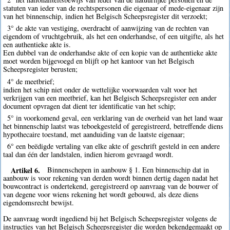
statuten van ieder van de rechtspersonen die eigenaar of mede-eigenaar zijn
van het binnenschip, indien het Belgisch Scheepsregister dit verzoekt;
3° de akte van vestiging, overdracht of aanwijzing van de rechten van
eigendom of vruchtgebruik, als het een onderhandse, of een uitgifte, als het
een authentieke akte is.
Een dubbel van de onderhandse akte of een kopie van de authentieke akte
moet worden bijgevoegd en blijft op het kantoor van het Belgisch
Scheepsregister berusten;
4° de meetbrief;
indien het schip niet onder de wettelijke voorwaarden valt voor het
verkrijgen van een meetbrief, kan het Belgisch Scheepsregister een ander
document opvragen dat dient ter identificatie van het schip;
5° in voorkomend geval, een verklaring van de overheid van het land waar
het binnenschip laatst was teboekgesteld of geregistreerd, betreffende diens
hypothecaire toestand, met aanduiding van de laatste eigenaar;
6° een beëdigde vertaling van elke akte of geschrift gesteld in een andere
taal dan één der landstalen, indien hierom gevraagd wordt.
Artikel 6.
Binnenschepen in aanbouw § 1. Een binnenschip dat in
aanbouw is voor rekening van derden wordt binnen dertig dagen nadat het
bouwcontract is ondertekend, geregistreerd op aanvraag van de bouwer of
van degene voor wiens rekening het wordt gebouwd, als deze diens
eigendomsrecht bewijst.
De aanvraag wordt ingediend bij het Belgisch Scheepsregister volgens de
instructies van het Belgisch Scheepsregister die worden bekendgemaakt op