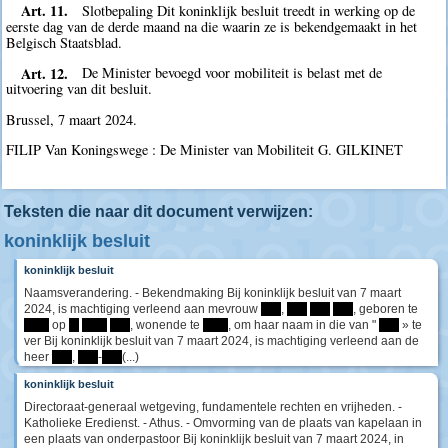
Art. 11.
Slotbepaling Dit koninklijk besluit treedt in werking op de
eerste dag van de derde maand na die waarin ze is bekendgemaakt in het
Belgisch Staatsblad.
Art. 12.
De Minister bevoegd voor mobiliteit is belast met de
uitvoering van dit besluit.
Brussel, 7 maart 2024.
FILIP Van Koningswege : De Minister van Mobiliteit G. GILKINET
Teksten die naar dit document verwijzen:
koninklijk besluit
koninklijk besluit
Naamsverandering. - Bekendmaking Bij koninklijk besluit van 7 maart
2024, is machtiging verleend aan mevrouw
****
,
****
****
****
, geboren te
*****
op
**
*****
****
, wonende te
*****
, om haar naam in die van "
****
» te
ver Bij koninklijk besluit van 7 maart 2024, is machtiging verleend aan de
heer
****
,
****
-
****
(...)
koninklijk besluit
Directoraat-generaal wetgeving, fundamentele rechten en vrijheden. -
Katholieke Eredienst. - Athus. - Omvorming van de plaats van kapelaan in
een plaats van onderpastoor Bij koninklijk besluit van 7 maart 2024, in