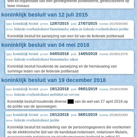
Wet tot organisatie van een geïntegreerde politiedienst, gestructureerd op
twee niveaus
koninklijk besluit van 12 juli 2015
koninklijk besluit
12/07/2015
27/07/2015
2015000390
type
prom.
pub.
numac
federale overheidsdienst binnenlandse zaken en federale overheidsdienst justitie
bron
Koninklijk besluit tot aanwijzing van een lid van de federale politieraad
koninklijk besluit van 04 mei 2018
koninklijk besluit
04/05/2018
14/05/2018
2018012076
type
prom.
pub.
numac
federale overheidsdienst binnenlandse zaken
bron
Koninklijk besluit houdende de aanwijzing en de hernieuwing van
sommige leden van de federale politieraad
koninklijk besluit van 19 december 2018
koninklijk besluit
19/12/2018
09/01/2019
2018015696
type
prom.
pub.
numac
federale overheidsdienst mobiliteit en vervoer
bron
Koninklijk besluit houdende diverse
****
van de wet van 27 april 2018 op
de politie van de spoorwegen
koninklijk besluit
19/12/2018
08/01/2019
2018032493
type
prom.
pub.
numac
federale overheidsdienst justitie
bron
Koninklijk besluit tot vaststelling van de persoonsgegevens die voorkomen
op de elektronische lijst van de kandidaat-notarissen, notarissen-titularis,