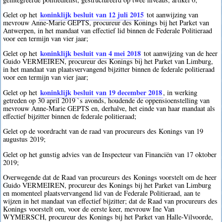
koninklijk besluit van 12 juli 2015
Gelet op het
tot aanwijzing van
mevrouw Anne-Marie GEPTS, procureur des Konings bij het Parket van
Antwerpen, in het mandaat van effectief lid binnen de Federale Politieraad
voor een termijn van vier jaar;
koninklijk besluit van 4 mei 2018
Gelet op het
tot aanwijzing van de heer
Guido VERMEIREN, procureur des Konings bij het Parket van Limburg,
in het mandaat van plaatsvervangend bijzitter binnen de federale politieraad
voor een termijn van vier jaar;
koninklijk besluit van 19 december 2018
Gelet op het
, in werking
getreden op 30 april 2019 `s avonds, houdende de oppensioenstelling van
mevrouw Anne-Marie GEPTS en, derhalve, het einde van haar mandaat als
effectief bijzitter binnen de federale politieraad;
Gelet op de voordracht van de raad van procureurs des Konings van 19
augustus 2019;
Gelet op het gunstig advies van de Inspecteur van Financiën van 17 oktober
2019;
Overwegende dat de Raad van procureurs des Konings voorstelt om de heer
Guido VERMEIREN, procureur des Konings bij het Parket van Limburg
en momenteel plaatsvervangend lid van de Federale Politieraad, aan te
wijzen in het mandaat van effectief bijzitter; dat de Raad van procureurs des
Konings voorstelt om, voor de eerste keer, mevrouw Ine Van
WYMERSCH, procureur des Konings bij het Parket van Halle-Vilvoorde,