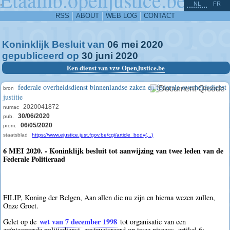
^
-
NL
FR
RSS
ABOUT
WEB LOG
CONTACT
Koninklijk Besluit van
06
mei
2020
gepubliceerd op
30
juni
2020
Een dienst van vzw OpenJustice.be
federale overheidsdienst binnenlandse zaken en federale overheidsdienst
bron
justitie
2020041872
numac
30/06/2020
pub.
06/05/2020
prom.
staatsblad
https://www.ejustice.just.fgov.be/cgi/article_body(...)
6 MEI 2020. - Koninklijk besluit tot aanwijzing van twee leden van de
Federale Politieraad
FILIP, Koning der Belgen, Aan allen die nu zijn en hierna wezen zullen,
Onze Groet.
wet van 7 december 1998
Gelet op de
tot organisatie van een
geïntegreerde politiedienst, gestructureerd op twee niveaus, artikel 6;