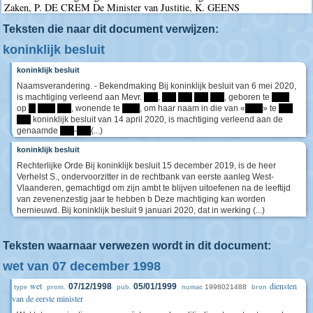
Zaken, P. DE CREM De Minister van Justitie, K. GEENS
Teksten die naar dit document verwijzen:
koninklijk besluit
koninklijk besluit
Naamsverandering. - Bekendmaking Bij koninklijk besluit van 6 mei 2020,
is machtiging verleend aan Mevr.
****
,
****
****
****
****
, geboren te
*****
op
**
*****
****
, wonende te
*****
, om haar naam in die van «
*****
» te
****
****
koninklijk besluit van 14 april 2020, is machtiging verleend aan de
genaamde
****
-
****
(...)
koninklijk besluit
Rechterlijke Orde Bij koninklijk besluit 15 december 2019, is de heer
Verhelst S., ondervoorzitter in de rechtbank van eerste aanleg West-
Vlaanderen, gemachtigd om zijn ambt te blijven uitoefenen na de leeftijd
van zevenenzestig jaar te hebben b Deze machtiging kan worden
hernieuwd. Bij koninklijk besluit 9 januari 2020, dat in werking (...)
Teksten waarnaar verwezen wordt in dit document:
wet van 07 december 1998
wet
diensten
07/12/1998
05/01/1999
1998021488
type
prom.
pub.
numac
bron
van de eerste minister