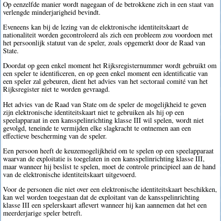
Op eenzelfde manier wordt nagegaan of de betrokkene zich in een staat van
verlengde minderjarigheid bevindt.
Eveneens kan bij de lezing van de elektronische identiteitskaart de
nationaliteit worden gecontroleerd als zich een probleem zou voordoen met
het persoonlijk statuut van de speler, zoals opgemerkt door de Raad van
State.
Doordat op geen enkel moment het Rijksregisternummer wordt gebruikt om
een speler te identificeren, en op geen enkel moment een identificatie van
een speler zal gebeuren, dient het advies van het sectoraal comité van het
Rijksregister niet te worden gevraagd.
Het advies van de Raad van State om de speler de mogelijkheid te geven
zijn elektronische identiteitskaart niet te gebruiken als hij op een
speelapparaat in een kansspelinrichting klasse III wil spelen, wordt niet
gevolgd, teneinde te vermijden elke slagkracht te ontnemen aan een
effectieve bescherming van de speler.
Een persoon heeft de keuzemogelijkheid om te spelen op een speelapparaat
waarvan de exploitatie is toegelaten in een kansspelinrichting klasse III,
maar wanneer hij beslist te spelen, moet de controle principieel aan de hand
van de elektronische identiteitskaart uitgevoerd.
Voor de personen die niet over een elektronische identiteitskaart beschikken,
kan wel worden toegestaan dat de exploitant van de kansspelinrichting
klasse III een spelerskaart aflevert wanneer hij kan aannemen dat het een
meerderjarige speler betreft.