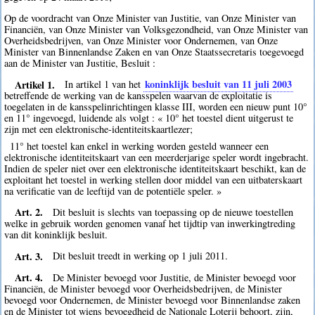
Op de voordracht van Onze Minister van Justitie, van Onze Minister van
Financiën, van Onze Minister van Volksgezondheid, van Onze Minister van
Overheidsbedrijven, van Onze Minister voor Ondernemen, van Onze
Minister van Binnenlandse Zaken en van Onze Staatssecretaris toegevoegd
aan de Minister van Justitie, Besluit :
Artikel 1.
koninklijk besluit van 11 juli 2003
In artikel 1 van het
betreffende de werking van de kansspelen waarvan de exploitatie is
toegelaten in de kansspelinrichtingen klasse III, worden een nieuw punt 10°
en 11° ingevoegd, luidende als volgt : « 10° het toestel dient uitgerust te
zijn met een elektronische-identiteitskaartlezer;
11° het toestel kan enkel in werking worden gesteld wanneer een
elektronische identiteitskaart van een meerderjarige speler wordt ingebracht.
Indien de speler niet over een elektronische identiteitskaart beschikt, kan de
exploitant het toestel in werking stellen door middel van een uitbaterskaart
na verificatie van de leeftijd van de potentiële speler. »
Art. 2.
Dit besluit is slechts van toepassing op de nieuwe toestellen
welke in gebruik worden genomen vanaf het tijdtip van inwerkingtreding
van dit koninklijk besluit.
Art. 3.
Dit besluit treedt in werking op 1 juli 2011.
Art. 4.
De Minister bevoegd voor Justitie, de Minister bevoegd voor
Financiën, de Minister bevoegd voor Overheidsbedrijven, de Minister
bevoegd voor Ondernemen, de Minister bevoegd voor Binnenlandse zaken
en de Minister tot wiens bevoegdheid de Nationale Loterij behoort, zijn,