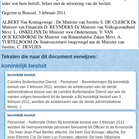
ieder wat hem betreft, belast met de uitvoering van dit besluit.
Gegeven te Brussel, 3 februari 2011.
ALBERT Van Koningswege : De Minister van Justitie S. DE CLERCK De
Minister van Financiën D. REYNDERS De Minister van Volksgezondheid
Mevr. L. ONKELINX De Minister voor Ondernemen, V. VAN
QUICKENBORNE De Minister van Binnenlandse Zaken Mevr. A.
TURTELBOOM De Staatssecretaris toegevoegd aan de Minister van
Justitie, C. DEVLIES
Teksten die naar dit document verwijzen:
koninklijk besluit
koninklijk besluit
Carrière Buitenlandse Dienst. - Personeel. - Bevorderingen Bij koninklijk
besluit van 3 februari 2011, worden de ambtenaren van de derde
administratieve klasse van de carrière Buitenlandse Dienst van wie de
namen volgen bevorderd tot de tweede a Bij koninklijk besluit van 3
februari 2011, worden de ambtenaren van de derde administratieve
klass(...)
koninklijk besluit
Personeel. - Nationale Orden Bij koninklijk besluit van 3 februari 2011 : -
worden de hiernavermelde personen benoemd tot Officier in de Kroonorde
: De heer Jean-Paul Berlier, attaché; De heer Guy Bocage, attaché; De
heer Etienne Cla De heer Luc Funcken, attaché; De heer Stéphane