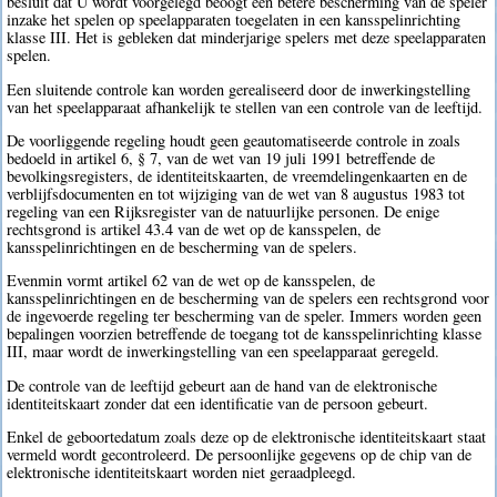
besluit dat U wordt voorgelegd beoogt een betere bescherming van de speler
inzake het spelen op speelapparaten toegelaten in een kansspelinrichting
klasse III. Het is gebleken dat minderjarige spelers met deze speelapparaten
spelen.
Een sluitende controle kan worden gerealiseerd door de inwerkingstelling
van het speelapparaat afhankelijk te stellen van een controle van de leeftijd.
De voorliggende regeling houdt geen geautomatiseerde controle in zoals
bedoeld in artikel 6, § 7, van de wet van 19 juli 1991 betreffende de
bevolkingsregisters, de identiteitskaarten, de vreemdelingenkaarten en de
verblijfsdocumenten en tot wijziging van de wet van 8 augustus 1983 tot
regeling van een Rijksregister van de natuurlijke personen. De enige
rechtsgrond is artikel 43.4 van de wet op de kansspelen, de
kansspelinrichtingen en de bescherming van de spelers.
Evenmin vormt artikel 62 van de wet op de kansspelen, de
kansspelinrichtingen en de bescherming van de spelers een rechtsgrond voor
de ingevoerde regeling ter bescherming van de speler. Immers worden geen
bepalingen voorzien betreffende de toegang tot de kansspelinrichting klasse
III, maar wordt de inwerkingstelling van een speelapparaat geregeld.
De controle van de leeftijd gebeurt aan de hand van de elektronische
identiteitskaart zonder dat een identificatie van de persoon gebeurt.
Enkel de geboortedatum zoals deze op de elektronische identiteitskaart staat
vermeld wordt gecontroleerd. De persoonlijke gegevens op de chip van de
elektronische identiteitskaart worden niet geraadpleegd.