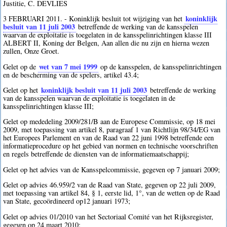
Justitie, C. DEVLIES
koninklijk
3 FEBRUARI 2011. - Koninklijk besluit tot wijziging van het
besluit van 11 juli 2003
betreffende de werking van de kansspelen
waarvan de exploitatie is toegelaten in de kansspelinrichtingen klasse III
ALBERT II, Koning der Belgen, Aan allen die nu zijn en hierna wezen
zullen, Onze Groet.
wet van 7 mei 1999
Gelet op de
op de kansspelen, de kansspelinrichtingen
en de bescherming van de spelers, artikel 43.4;
koninklijk besluit van 11 juli 2003
Gelet op het
betreffende de werking
van de kansspelen waarvan de exploitatie is toegelaten in de
kansspelinrichtingen klasse III;
Gelet op mededeling 2009/281/B aan de Europese Commissie, op 18 mei
2009, met toepassing van artikel 8, paragraaf 1 van Richtlijn 98/34/EG van
het Europees Parlement en van de Raad van 22 juni 1998 betreffende een
informatieprocedure op het gebied van normen en technische voorschriften
en regels betreffende de diensten van de informatiemaatschappij;
Gelet op het advies van de Kansspelcommissie, gegeven op 7 januari 2009;
Gelet op advies 46.959/2 van de Raad van State, gegeven op 22 juli 2009,
met toepassing van artikel 84, § 1, eerste lid, 1°, van de wetten op de Raad
van State, gecoördineerd op12 januari 1973;
Gelet op advies 01/2010 van het Sectoriaal Comité van het Rijksregister,
gegeven op 24 maart 2010;