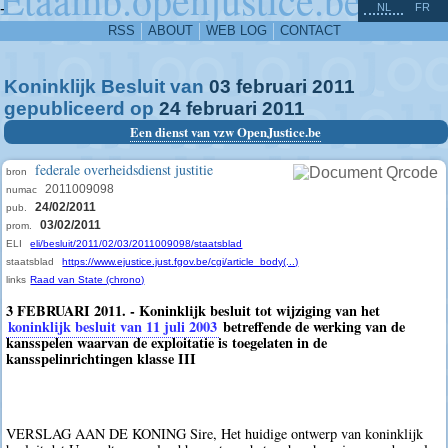
^
-
NL
FR
RSS
ABOUT
WEB LOG
CONTACT
Koninklijk Besluit van
03
februari
2011
gepubliceerd op
24
februari
2011
Een dienst van vzw OpenJustice.be
federale overheidsdienst justitie
bron
2011009098
numac
24/02/2011
pub.
03/02/2011
prom.
ELI
eli/besluit/2011/02/03/2011009098/staatsblad
staatsblad
https://www.ejustice.just.fgov.be/cgi/article_body(...)
links
Raad van State (chrono)
3 FEBRUARI 2011. - Koninklijk besluit tot wijziging van het
koninklijk besluit van 11 juli 2003
betreffende de werking van de
kansspelen waarvan de exploitatie is toegelaten in de
kansspelinrichtingen klasse III
VERSLAG AAN DE KONING Sire, Het huidige ontwerp van koninklijk