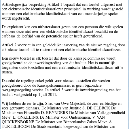
Artikelsgewijze bespreking Artikel 1 bepaalt dat een toestel uitgerust met
een elektronische identiteitskaartlezer principieel in werking wordt gesteld
wanneer een elektronische identiteitskaart van een meerderjarige speler
wordt ingebracht.
De exploitant kan een uitbaterskaart geven aan een persoon die wilt spelen
wanneer deze niet over een elektronische identiteitskaart beschikt en de
cafébaas de leeftijd van de potentiële speler heeft geverifieerd.
Artikel 2 voorziet in een geleidelijke invoering van de nieuwe regeling door
elk nieuw toestel uit te rusten met een elektronische-identiteitskaartlezer.
Een nieuw toestel is elk toestel dat door de kansspelcommissie wordt
goedgekeurd na de inwerkingtreding van dit besluit. Het is natuurlijk
toegelaten oude toestellen met een elektronische-identiteitskaartlezer uit te
rusten.
Doordat de regeling enkel geldt voor nieuwe toestellen die werden
goedgekeurd door de Kansspelcommissie, is geen bijzondere
overgangsregeling vereist. In artikel 3 wordt de inwerkingtreding van het
besluit vastgesteld op 1 juli 2011.
Wij hebben de eer te zijn, Sire, van Uwe Majesteit, de zeer eerbiedige en
zeer getrouwe dienaars, De Minister van Justitie S. DE CLERCK De
Minister van Financiën D. REYNDERS De Minister van Volksgezondheid
Mevr. L. ONKELINX De Minister voor Ondernemen, V. VAN
QUICKENBORNE De Minister van Binnenlandse Zaken Mevr. A.
TURTELBOOM De Staatssecretaris toegevoegd aan de Minister van