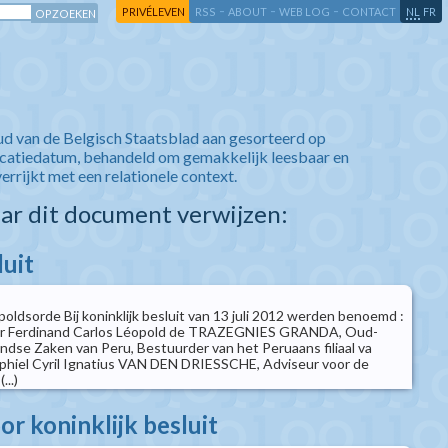
-
-
-
-
PRIVÉLEVEN
RSS
ABOUT
WEB LOG
CONTACT
NL
FR
ud van de Belgisch Staatsblad aan gesorteerd op
icatiedatum, behandeld om gemakkelijk leesbaar en
verrijkt met een relationele context.
aar dit document verwijzen:
luit
oldsorde Bij koninklijk besluit van 13 juli 2012 werden benoemd :
 Ferdinand Carlos Léopold de TRAZEGNIES GRANDA, Oud-
andse Zaken van Peru, Bestuurder van het Peruaans filiaal va
phiel Cyril Ignatius VAN DEN DRIESSCHE, Adviseur voor de
..)
r koninklijk besluit