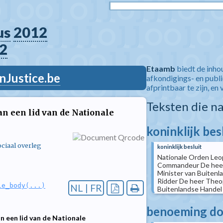
us
2012
2
Etaamb
biedt de inho
nJustice.be
afkondigings- en publ
afprintbaar te zijn, en 
Teksten die n
n een lid van de Nationale
koninklijk bes
ciaal overleg
koninklijk besluit
Nationale Orden Leop
Commandeur De heer
Minister van Buitenl
Ridder De heer Theo
le_body(...)
NL | FR
Buitenlandse Handel (.
benoeming doo
n een lid van de Nationale