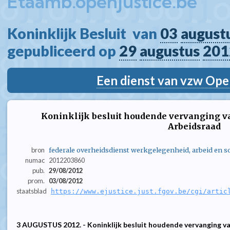
Etaamb.openjustice.be
Koninklijk Besluit  van 
03
august
gepubliceerd op 
29
augustus
201
Een dienst van vzw Ope
Koninklijk besluit houdende vervanging va
Arbeidsraad
bron
federale overheidsdienst werkgelegenheid, arbeid en so
numac
2012203860
pub.
29/08/2012
prom.
03/08/2012
staatsblad
https://www.ejustice.just.fgov.be/cgi/artic
3 AUGUSTUS 2012. - Koninklijk besluit houdende vervanging va