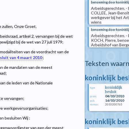
benoeming door koninklij
Arbeidsgerechten. - B
COLLEE, Jean-Benoît,
werkgever bij het Ar
wiens
n zullen, Onze Groet.
benoeming door koninklij
Arbeidsgerechten. - B
eidsraad, artikel 2, vervangen bij de wet
KOCH, Pierre, benoem
wijzigd bij de wet van 27 juli 1979;
Arbeidshof van Berg
e modaliteiten van de voordracht van de
esluit van 4 maart 2010
;
Teksten waarn
van de mandaten van de meest
aad;
koninklijk bes
an de leden van de Nationale
koninklijk
type
besluit
04/03/2010
prom.
te vervangen;
16/03/2010
pub.
2010200765
numac
ve werkgeversorganisaties;
n besluiten Wij :
koninklijk bes
rtegenwoordigster van een der meest