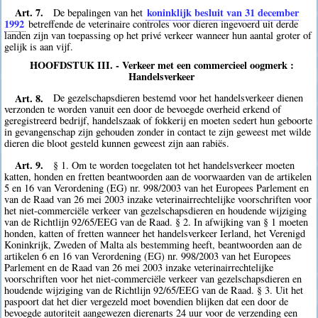
Art. 7.
koninklijk besluit van 31 december
De bepalingen van het
1992
betreffende de veterinaire controles voor dieren ingevoerd uit derde
landen zijn van toepassing op het privé verkeer wanneer hun aantal groter of
gelijk is aan vijf.
HOOFDSTUK III. - Verkeer met een commercieel oogmerk :
Handelsverkeer
Art. 8.
De gezelschapsdieren bestemd voor het handelsverkeer dienen
verzonden te worden vanuit een door de bevoegde overheid erkend of
geregistreerd bedrijf, handelszaak of fokkerij en moeten sedert hun geboorte
in gevangenschap zijn gehouden zonder in contact te zijn geweest met wilde
dieren die bloot gesteld kunnen geweest zijn aan rabiës.
Art. 9.
§ 1. Om te worden toegelaten tot het handelsverkeer moeten
katten, honden en fretten beantwoorden aan de voorwaarden van de artikelen
5 en 16 van Verordening (EG) nr. 998/2003 van het Europees Parlement en
van de Raad van 26 mei 2003 inzake veterinairrechtelijke voorschriften voor
het niet-commerciële verkeer van gezelschapsdieren en houdende wijziging
van de Richtlijn 92/65/EEG van de Raad. § 2. In afwijking van § 1 moeten
honden, katten of fretten wanneer het handelsverkeer Ierland, het Verenigd
Koninkrijk, Zweden of Malta als bestemming heeft, beantwoorden aan de
artikelen 6 en 16 van Verordening (EG) nr. 998/2003 van het Europees
Parlement en de Raad van 26 mei 2003 inzake veterinairrechtelijke
voorschriften voor het niet-commerciële verkeer van gezelschapsdieren en
houdende wijziging van de Richtlijn 92/65/EEG van de Raad. § 3. Uit het
paspoort dat het dier vergezeld moet bovendien blijken dat een door de
bevoegde autoriteit aangewezen dierenarts 24 uur voor de verzending een