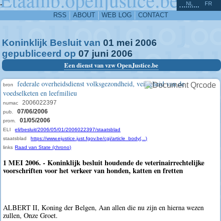
^
-
NL
FR
RSS
ABOUT
WEB LOG
CONTACT
Koninklijk Besluit van
01
mei
2006
gepubliceerd op
07
juni
2006
Een dienst van vzw OpenJustice.be
federale overheidsdienst volksgezondheid, veiligheid van de
bron
voedselketen en leefmilieu
2006022397
numac
07/06/2006
pub.
01/05/2006
prom.
ELI
eli/besluit/2006/05/01/2006022397/staatsblad
staatsblad
https://www.ejustice.just.fgov.be/cgi/article_body(...)
links
Raad van State (chrono)
1 MEI 2006. - Koninklijk besluit houdende de veterinairrechtelijke
voorschriften voor het verkeer van honden, katten en fretten
ALBERT II, Koning der Belgen, Aan allen die nu zijn en hierna wezen
zullen, Onze Groet.