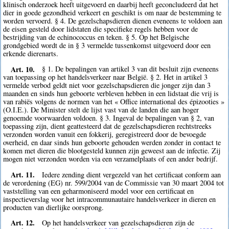
klinisch onderzoek heeft uitgevoerd en daarbij heeft geconcludeerd dat het
dier in goede gezondheid verkeert en geschikt is om naar de bestemming te
worden vervoerd. § 4. De gezelschapsdieren dienen eveneens te voldoen aan
de eisen gesteld door lidstaten die specifieke regels hebben voor de
bestrijding van de echinococcus en teken. § 5. Op het Belgische
grondgebied wordt de in § 3 vermelde tussenkomst uitgevoerd door een
erkende dierenarts.
Art. 10.
§ 1. De bepalingen van artikel 3 van dit besluit zijn eveneens
van toepassing op het handelsverkeer naar België. § 2. Het in artikel 3
vermelde verbod geldt niet voor gezelschapsdieren die jonger zijn dan 3
maanden en sinds hun geboorte verbleven hebben in een lidstaat die vrij is
van rabiës volgens de normen van het « Office international des épizooties »
(O.I.E.). De Minister stelt de lijst vast van de landen die aan hoger
genoemde voorwaarden voldoen. § 3. Ingeval de bepalingen van § 2, van
toepassing zijn, dient geattesteerd dat de gezelschapsdieren rechtstreeks
verzonden worden vanuit een fokkerij, geregistreerd door de bevoegde
overheid, en daar sinds hun geboorte gehouden werden zonder in contact te
komen met dieren die blootgesteld kunnen zijn geweest aan de infectie. Zij
mogen niet verzonden worden via een verzamelplaats of een ander bedrijf.
Art. 11.
Iedere zending dient vergezeld van het certificaat conform aan
de verordening (EG) nr. 599/2004 van de Commissie van 30 maart 2004 tot
vaststelling van een geharmoniseerd model voor een certificaat en
inspectieverslag voor het intracommunautaire handelsverkeer in dieren en
producten van dierlijke oorsprong.
Art. 12.
Op het handelsverkeer van gezelschapsdieren zijn de