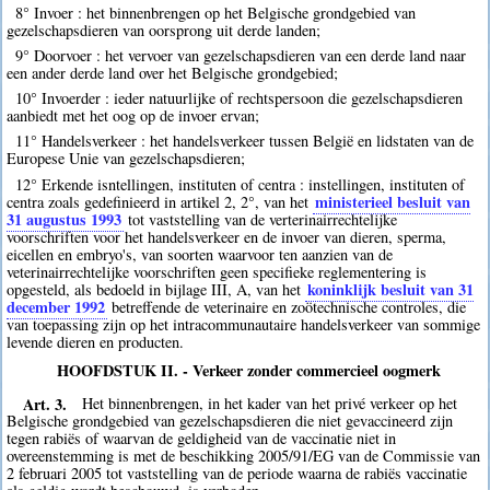
8° Invoer : het binnenbrengen op het Belgische grondgebied van
gezelschapsdieren van oorsprong uit derde landen;
9° Doorvoer : het vervoer van gezelschapsdieren van een derde land naar
een ander derde land over het Belgische grondgebied;
10° Invoerder : ieder natuurlijke of rechtspersoon die gezelschapsdieren
aanbiedt met het oog op de invoer ervan;
11° Handelsverkeer : het handelsverkeer tussen België en lidstaten van de
Europese Unie van gezelschapsdieren;
12° Erkende isntellingen, instituten of centra : instellingen, instituten of
ministerieel besluit van
centra zoals gedefinieerd in artikel 2, 2°, van het
31 augustus 1993
tot vaststelling van de verterinairrechtelijke
voorschriften voor het handelsverkeer en de invoer van dieren, sperma,
eicellen en embryo's, van soorten waarvoor ten aanzien van de
veterinairrechtelijke voorschriften geen specifieke reglementering is
koninklijk besluit van 31
opgesteld, als bedoeld in bijlage III, A, van het
december 1992
betreffende de veterinaire en zoötechnische controles, die
van toepassing zijn op het intracommunautaire handelsverkeer van sommige
levende dieren en producten.
HOOFDSTUK II. - Verkeer zonder commercieel oogmerk
Art. 3.
Het binnenbrengen, in het kader van het privé verkeer op het
Belgische grondgebied van gezelschapsdieren die niet gevaccineerd zijn
tegen rabiës of waarvan de geldigheid van de vaccinatie niet in
overeenstemming is met de beschikking 2005/91/EG van de Commissie van
2 februari 2005 tot vaststelling van de periode waarna de rabiës vaccinatie