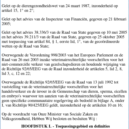
Gelet op de dierengezondheidswet van 24 maart 1987, inzonderheid op
artikel 15, 1° en 2°;
Gelet op het advies van de Inspecteur van Financiën, gegeven op 21 februari
2005;
Gelet op het advies 38.336/3 van de Raad van State gegeven op 10 mei 2005
en het advies 39.211/3 van de Raad van State, gegeven op 25 oktober 2005
met toepassing van artikel 84, § 1, eerste lid, 1°, van de gecoördineerde
wetten op de Raad van State;
Overwegende de Verordening 998/2003 van het Europees Parlement en de
Raad van 26 mei 2003 inzake veterimairrechterlijke voorschriften voor het
niet-commerciële verkeer van gezelschapsdieren en houdende wijziging van
de Richtlijn 92/65/EEG van de Raad inzonderheid de artikelen 5, lid 2, 8,
lid 3, c, 12 en 22;
Overwegende de Richtlijn 92/65/EEG van de Raad van 13 juli 1992 tot
vaststelling van de veterinairrechtelijke voorschriften voor het
handelsverkeer en de invoer in de Gemeenschap van dieren, sperma, eicellen
en embryo's waarvoor ten aanzien van de veterinairrechtelijke voorschriften
geen specifieke communautaire regelgeving als bedoeld in bijlage A, onder
I, van Richtlijn 90/425/EEG geldt, inzonderheid op de artikelen 10 en 16;
Op de voordracht van Onze Minister van Sociale Zaken en
Volksgezondheid, Hebben Wij besloten en besluiten Wij :
HOOFDSTUK I. - Toepassingsgebied en definities