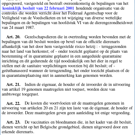
opgespoord, vastgesteld en bestraft overeenkomstig de bepalingen van het
koninklijk besluit van 22 februari 2001
houdende organisatie van de
controles die worden verricht door het Federaal Agentschap voor de
Veiligheid van de Voedselketen en tot wijziging van diverse wettelijke
bepalingen en de bepalingen van hoofdstuk VI van de dierengezondheidswet
van 24 maart 1987.
Art. 20.
Gezelschapsdieren die in overtreding worden bevonden met de
bepalingen van dit besluit worden op bevel van de officiële dierenarts
afhankelijk van het door hem vastgestelde risico hetzij : - teruggezonden
naar het land van herkomst; of - onder toezicht geplaatst op de plaats van
bestemming of in quarantaine geplaatst in een aangeduide quarantaine
inrichting en dit gedurende de tijd noodzakelijk om het dier in regel te
stellen met de sanitaire verplichtingen voorzien bij dit besluit; of -
geëuthanaseerd wanneer de terugzending, het onder toezicht plaatsen of de
in quarantaineplaatsing niet in aanmerking kan genomen worden.
Art. 21.
Indien de eigenaar, de houder of de invoerder de in uitvoering
van artikel 19 genomen maatregelen niet toepast, worden deze van
ambtswege toegepast.
Art. 22.
De kosten die voortvloeien uit de maatregelen genomen in
uitvoering van artikelen 20 en 21 zijn ten laste van de eigenaar, de houder of
de invoerder. Deze maatregelen geven geen aanleiding tot enige vergoeding.
Art. 23.
De vaccinaties en bloednamen die, in het kader van dit besluit,
dienen verricht op het Belgische grondgebied, dienen uitgevoerd door een
erkende dierenarts.