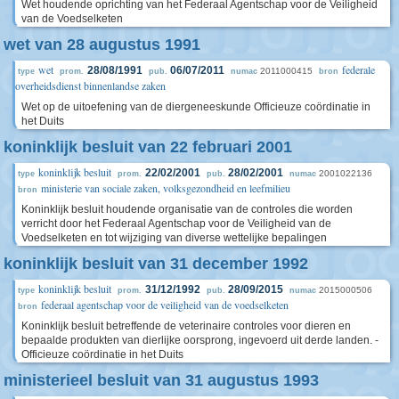
Wet houdende oprichting van het Federaal Agentschap voor de Veiligheid
van de Voedselketen
wet van 28 augustus 1991
wet
federale
28/08/1991
06/07/2011
2011000415
type
prom.
pub.
numac
bron
overheidsdienst binnenlandse zaken
Wet op de uitoefening van de diergeneeskunde Officieuze coördinatie in
het Duits
koninklijk besluit van 22 februari 2001
koninklijk besluit
22/02/2001
28/02/2001
2001022136
type
prom.
pub.
numac
ministerie van sociale zaken, volksgezondheid en leefmilieu
bron
Koninklijk besluit houdende organisatie van de controles die worden
verricht door het Federaal Agentschap voor de Veiligheid van de
Voedselketen en tot wijziging van diverse wettelijke bepalingen
koninklijk besluit van 31 december 1992
koninklijk besluit
31/12/1992
28/09/2015
2015000506
type
prom.
pub.
numac
federaal agentschap voor de veiligheid van de voedselketen
bron
Koninklijk besluit betreffende de veterinaire controles voor dieren en
bepaalde produkten van dierlijke oorsprong, ingevoerd uit derde landen. -
Officieuze coördinatie in het Duits
ministerieel besluit van 31 augustus 1993