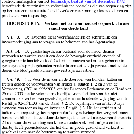
koninklijk besluit van 31 december 1992
controlemaatregelen van het
betreffende de veterinaire en zoötechnische controles die van toepassing zijn
op het intracommunautaire handelsverkeer van sommige levende dieren en
producten, van toepassing.
HOOFDSTUK IV. - Verkeer met een commercieel oogmerk : Invoer
vanuit een derde land
Art. 13.
De invoerder dient voorafgaandelijk en schriftelijk een
invoermachtiging aan te vragen en te bekomen van het Agentschap.
Art. 14.
De gezelschapsdieren bestemd voor de invoer dienen
verzonden te worden vanuit een door de bevoegde overheid erkende of
geregistreerde handelszaak of fokkerij en moeten sedert hun geboorte in
gevangenschap zijn gehouden zonder in contact te zijn geweest met wilde
dieren die blootgeseld kunnen geweest zijn aan rabiës.
Art. 15.
§ 1. Voor de invoer en de doorvoer van honden, katten en
fretten gelden de voorwaarden van artikel 8, punten 1, 2 en 3 van de
Verordening (EG) nr. 998/2003 van het Europees Parlement en de Raad van
26 mei 2003 inzake veterinairrechterlijke voorschriften voor het niet-
commerciële verkeer van gezelschapsdieren en houdende wijziging van de
Richtlijn 92/65/EEG van de Raad. § 2. De bepalingen van artikel 3 zijn
eveneens van toepassing op invoer in België. § 3. Uit het certificaat of
indien van toepassing, het paspoort dat het gezelschapsdier vergezelt moet
bovendien blijken dat een door de bevoegde autoriteit aangewezen dierenarts
24 uur voor de verzending een klinisch onderzoek heeft uitgevoerd en
daarbij heeft geconcludeerd dat het dier in goede gezondheid verkeert en
geschikt is om naar de bestemming te worden vervoerd.