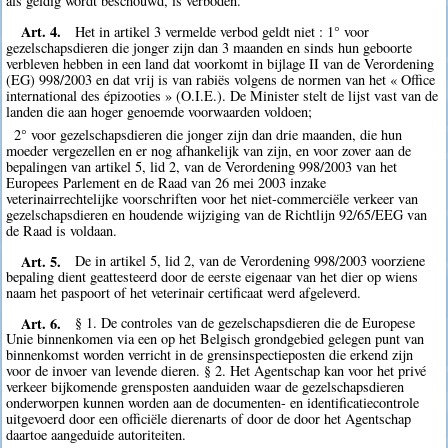
als geldig wordt beschouwd, is verboden.
Art. 4.
Het in artikel 3 vermelde verbod geldt niet : 1° voor
gezelschapsdieren die jonger zijn dan 3 maanden en sinds hun geboorte
verbleven hebben in een land dat voorkomt in bijlage II van de Verordening
(EG) 998/2003 en dat vrij is van rabiës volgens de normen van het « Office
international des épizooties » (O.I.E.). De Minister stelt de lijst vast van de
landen die aan hoger genoemde voorwaarden voldoen;
2° voor gezelschapsdieren die jonger zijn dan drie maanden, die hun
moeder vergezellen en er nog afhankelijk van zijn, en voor zover aan de
bepalingen van artikel 5, lid 2, van de Verordening 998/2003 van het
Europees Parlement en de Raad van 26 mei 2003 inzake
veterinairrechtelijke voorschriften voor het niet-commerciële verkeer van
gezelschapsdieren en houdende wijziging van de Richtlijn 92/65/EEG van
de Raad is voldaan.
Art. 5.
De in artikel 5, lid 2, van de Verordening 998/2003 voorziene
bepaling dient geattesteerd door de eerste eigenaar van het dier op wiens
naam het paspoort of het veterinair certificaat werd afgeleverd.
Art. 6.
§ 1. De controles van de gezelschapsdieren die de Europese
Unie binnenkomen via een op het Belgisch grondgebied gelegen punt van
binnenkomst worden verricht in de grensinspectieposten die erkend zijn
voor de invoer van levende dieren. § 2. Het Agentschap kan voor het privé
verkeer bijkomende grensposten aanduiden waar de gezelschapsdieren
onderworpen kunnen worden aan de documenten- en identificatiecontrole
uitgevoerd door een officiële dierenarts of door de door het Agentschap
daartoe aangeduide autoriteiten.