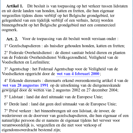
Artikel 1.
Dit besluit is van toepassing op het verkeer tussen lidstaten
en uit derde landen van honden, katten en fretten, die hun eigenaar
vergezellen tijdens diens verblijf op het Belgische grondgebied, ter
gelegenheid van een tijdelijk verblijf of een verhuis, hetzij worden
binnengebracht op het Belgische grondgebied met een commercieel
oogmerk.
Art. 2.
Voor de toepassing van dit besluit wordt verstaan onder :
1° Gezelschapsdieren : als huisdier gehouden honden, katten en fretten;
2° Federale Overheidsdienst : de dienst sanitair beleid dieren en planten
van de Federale Overheidsdienst Volksgezondheid, Veiligheid van de
Voedselketen en Leefmilieu;
3° Agentschap : het Federaal Agentschap voor de Veiligheid van de
wet van 4 februari 2000
Voedselketen opgericht door de
;
4° Erkende dierenarts : dierenarts erkend overeenkomstig artikel 4 van de
wet van 28 augustus 1991
op de uitoefening van de diergeneeskunde
gewijzigd door de wetten van 2 augustus 2002 en 27 december 2004;
5° Lidstaat : land dat deel uitmaakt van de Europese Unie;
6° Derde land : land dat geen deel uitmaakt van de Europese Unie;
7° Privé verkeer : het binnenbrengen uit een lidstaat, de invoer, de
wederinvoer en de doorvoer van gezelschapsdieren, die hun eigenaar of een
natuurlijke persoon die er namens de eigenaar tijdens het vervoer voor
verantwoordelijk is, vergezellen en die niet voor verkoop of
eigendomsoverdracht bestemd zijn;