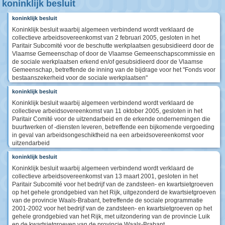
koninklijk besluit
koninklijk besluit
Koninklijk besluit waarbij algemeen verbindend wordt verklaard de
collectieve arbeidsovereenkomst van 2 februari 2005, gesloten in het
Paritair Subcomité voor de beschutte werkplaatsen gesubsidieerd door de
Vlaamse Gemeenschap of door de Vlaamse Gemeenschapscommissie en
de sociale werkplaatsen erkend en/of gesubsidieerd door de Vlaamse
Gemeenschap, betreffende de inning van de bijdrage voor het "Fonds voor
bestaanszekerheid voor de sociale werkplaatsen"
koninklijk besluit
Koninklijk besluit waarbij algemeen verbindend wordt verklaard de
collectieve arbeidsovereenkomst van 11 oktober 2005, gesloten in het
Paritair Comité voor de uitzendarbeid en de erkende ondernemingen die
buurtwerken of -diensten leveren, betreffende een bijkomende vergoeding
in geval van arbeidsongeschiktheid na een arbeidsovereenkomst voor
uitzendarbeid
koninklijk besluit
Koninklijk besluit waarbij algemeen verbindend wordt verklaard de
collectieve arbeidsovereenkomst van 13 maart 2001, gesloten in het
Paritair Subcomité voor het bedrijf van de zandsteen- en kwartsietgroeven
op het gehele grondgebied van het Rijk, uitgezonderd de kwartsietgroeven
van de provincie Waals-Brabant, betreffende de sociale programmatie
2001-2002 voor het bedrijf van de zandsteen- en kwartsietgroeven op het
gehele grondgebied van het Rijk, met uitzondering van de provincie Luik
en de kwartsietgroeven van de provincie Waals-Brabant