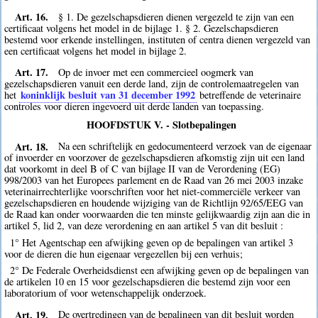
Art. 16.
§ 1. De gezelschapsdieren dienen vergezeld te zijn van een
certificaat volgens het model in de bijlage 1. § 2. Gezelschapsdieren
bestemd voor erkende instellingen, instituten of centra dienen vergezeld van
een certificaat volgens het model in bijlage 2.
Art. 17.
Op de invoer met een commercieel oogmerk van
gezelschapsdieren vanuit een derde land, zijn de controlemaatregelen van
koninklijk besluit van 31 december 1992
het
betreffende de veterinaire
controles voor dieren ingevoerd uit derde landen van toepassing.
HOOFDSTUK V. - Slotbepalingen
Art. 18.
Na een schriftelijk en gedocumenteerd verzoek van de eigenaar
of invoerder en voorzover de gezelschapsdieren afkomstig zijn uit een land
dat voorkomt in deel B of C van bijlage II van de Verordening (EG)
998/2003 van het Europees parlement en de Raad van 26 mei 2003 inzake
veterinairrechterlijke voorschriften voor het niet-commerciële verkeer van
gezelschapsdieren en houdende wijziging van de Richtlijn 92/65/EEG van
de Raad kan onder voorwaarden die ten minste gelijkwaardig zijn aan die in
artikel 5, lid 2, van deze verordening en aan artikel 5 van dit besluit :
1° Het Agentschap een afwijking geven op de bepalingen van artikel 3
voor de dieren die hun eigenaar vergezellen bij een verhuis;
2° De Federale Overheidsdienst een afwijking geven op de bepalingen van
de artikelen 10 en 15 voor gezelschapsdieren die bestemd zijn voor een
laboratorium of voor wetenschappelijk onderzoek.
Art. 19.
De overtredingen van de bepalingen van dit besluit worden