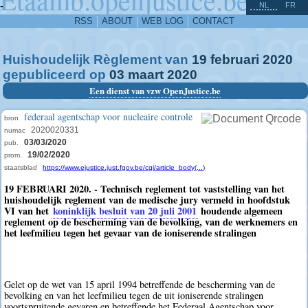
^
-
NL
FR
RSS
ABOUT
WEB LOG
CONTACT
Huishoudelijk Règlement van
19
februari
2020
gepubliceerd op
03
maart
2020
Een dienst van vzw OpenJustice.be
federaal agentschap voor nucleaire controle
bron
2020020331
numac
03/03/2020
pub.
19/02/2020
prom.
staatsblad
https://www.ejustice.just.fgov.be/cgi/article_body(...)
19 FEBRUARI 2020. - Technisch reglement tot vaststelling van het
huishoudelijk reglement van de medische jury vermeld in hoofdstuk
VI van het
koninklijk besluit van 20 juli 2001
houdende algemeen
reglement op de bescherming van de bevolking, van de werknemers en
het leefmilieu tegen het gevaar van de ioniserende stralingen
Gelet op de wet van 15 april 1994 betreffende de bescherming van de
bevolking en van het leefmilieu tegen de uit ioniserende stralingen
voortspruitende gevaren en betreffende het Federaal Agentschap voor