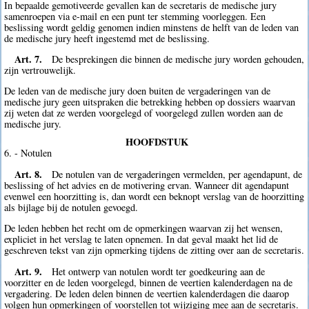
In bepaalde gemotiveerde gevallen kan de secretaris de medische jury
samenroepen via e-mail en een punt ter stemming voorleggen. Een
beslissing wordt geldig genomen indien minstens de helft van de leden van
de medische jury heeft ingestemd met de beslissing.
Art. 7.
De besprekingen die binnen de medische jury worden gehouden,
zijn vertrouwelijk.
De leden van de medische jury doen buiten de vergaderingen van de
medische jury geen uitspraken die betrekking hebben op dossiers waarvan
zij weten dat ze werden voorgelegd of voorgelegd zullen worden aan de
medische jury.
HOOFDSTUK
6. - Notulen
Art. 8.
De notulen van de vergaderingen vermelden, per agendapunt, de
beslissing of het advies en de motivering ervan. Wanneer dit agendapunt
evenwel een hoorzitting is, dan wordt een beknopt verslag van de hoorzitting
als bijlage bij de notulen gevoegd.
De leden hebben het recht om de opmerkingen waarvan zij het wensen,
expliciet in het verslag te laten opnemen. In dat geval maakt het lid de
geschreven tekst van zijn opmerking tijdens de zitting over aan de secretaris.
Art. 9.
Het ontwerp van notulen wordt ter goedkeuring aan de
voorzitter en de leden voorgelegd, binnen de veertien kalenderdagen na de
vergadering. De leden delen binnen de veertien kalenderdagen die daarop
volgen hun opmerkingen of voorstellen tot wijziging mee aan de secretaris.