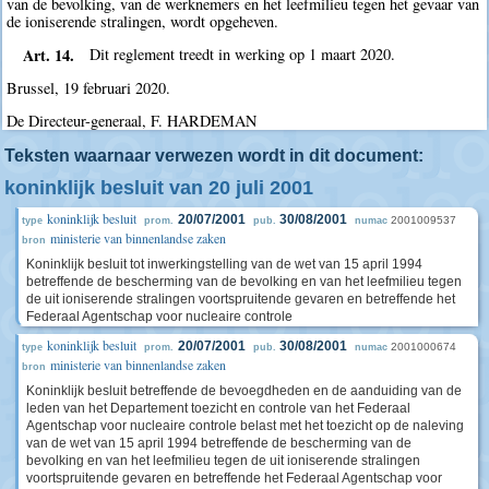
van de bevolking, van de werknemers en het leefmilieu tegen het gevaar van
de ioniserende stralingen, wordt opgeheven.
Art. 14.
Dit reglement treedt in werking op 1 maart 2020.
Brussel, 19 februari 2020.
De Directeur-generaal, F. HARDEMAN
Teksten waarnaar verwezen wordt in dit document:
koninklijk besluit van 20 juli 2001
koninklijk besluit
20/07/2001
30/08/2001
2001009537
type
prom.
pub.
numac
ministerie van binnenlandse zaken
bron
Koninklijk besluit tot inwerkingstelling van de wet van 15 april 1994
betreffende de bescherming van de bevolking en van het leefmilieu tegen
de uit ioniserende stralingen voortspruitende gevaren en betreffende het
Federaal Agentschap voor nucleaire controle
koninklijk besluit
20/07/2001
30/08/2001
2001000674
type
prom.
pub.
numac
ministerie van binnenlandse zaken
bron
Koninklijk besluit betreffende de bevoegdheden en de aanduiding van de
leden van het Departement toezicht en controle van het Federaal
Agentschap voor nucleaire controle belast met het toezicht op de naleving
van de wet van 15 april 1994 betreffende de bescherming van de
bevolking en van het leefmilieu tegen de uit ioniserende stralingen
voortspruitende gevaren en betreffende het Federaal Agentschap voor