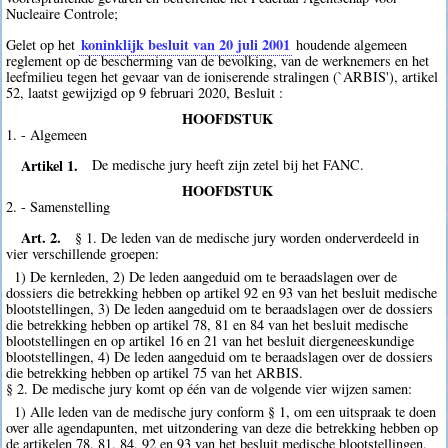
Nucleaire Controle;
koninklijk besluit van 20 juli 2001
Gelet op het
houdende algemeen
reglement op de bescherming van de bevolking, van de werknemers en het
leefmilieu tegen het gevaar van de ioniserende stralingen (`ARBIS'), artikel
52, laatst gewijzigd op 9 februari 2020, Besluit :
HOOFDSTUK
1. - Algemeen
Artikel 1.
De medische jury heeft zijn zetel bij het FANC.
HOOFDSTUK
2. - Samenstelling
Art. 2.
§ 1. De leden van de medische jury worden onderverdeeld in
vier verschillende groepen:
1) De kernleden, 2) De leden aangeduid om te beraadslagen over de
dossiers die betrekking hebben op artikel 92 en 93 van het besluit medische
blootstellingen, 3) De leden aangeduid om te beraadslagen over de dossiers
die betrekking hebben op artikel 78, 81 en 84 van het besluit medische
blootstellingen en op artikel 16 en 21 van het besluit diergeneeskundige
blootstellingen, 4) De leden aangeduid om te beraadslagen over de dossiers
die betrekking hebben op artikel 75 van het ARBIS.
§ 2. De medische jury komt op één van de volgende vier wijzen samen:
1) Alle leden van de medische jury conform § 1, om een uitspraak te doen
over alle agendapunten, met uitzondering van deze die betrekking hebben op
de artikelen 78, 81, 84, 92 en 93 van het besluit medische blootstellingen,