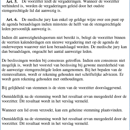
Art. 5.
De voorzitter leidt de vergaderingen. Wanneer de voorzitter
verhinderd is, worden de vergaderingen geleid door het oudste
stemgerechtigde lid dat aanwezig is.
Art. 6.
De medische jury kan enkel op geldige wijze over een punt op
de agenda beraadslagen indien minstens de helft van de stemgerechtigde
leden persoonlijk aanwezig is.
Indien dit aanwezigheidsquorum niet bereikt is, belegt de voorzitter binnen
de veertien kalenderdagen een nieuwe vergadering met op de agenda de
onderwerpen waarover niet kon beraadslaagd worden. De medische jury kan
dan beraadslagen, ongeacht het aantal aanwezige leden.
De beslissingen worden bij consensus getroffen. Indien een consensus niet
mogelijk is, wordt het voorstel van beslissing bij gewone meerderheid van
de aanwezige stemgerechtigde leden aangenomen. Bij het bepalen van de
stemresultaten, wordt er rekening gehouden met schriftelijke adviezen. Er
wordt geen rekening gehouden met onthoudingen.
Bij gelijkheid van stemmen is de stem van de voorzitter doorslaggevend.
Onmiddellijk na de stemming wordt het resultaat ervan meegedeeld door de
voorzitter. Dit resultaat wordt in het verslag vermeld.
Wanneer een lid erom verzoekt, kan een geheime stemming plaatsvinden.
Onmiddellijk na de stemming wordt het resultaat ervan meegedeeld door de
voorzitter. Dit resultaat wordt in het verslag vermeld.