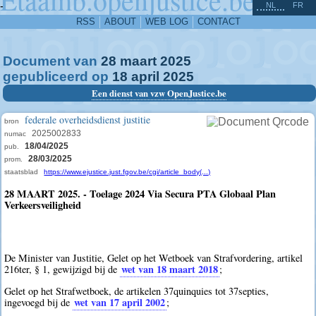
^
-
NL
FR
RSS
ABOUT
WEB LOG
CONTACT
Document van
28
maart
2025
gepubliceerd op
18
april
2025
Een dienst van vzw OpenJustice.be
federale overheidsdienst justitie
bron
2025002833
numac
18/04/2025
pub.
28/03/2025
prom.
staatsblad
https://www.ejustice.just.fgov.be/cgi/article_body(...)
28 MAART 2025. - Toelage 2024 Via Secura PTA Globaal Plan
Verkeersveiligheid
De Minister van Justitie, Gelet op het Wetboek van Strafvordering, artikel
wet van 18 maart 2018
216ter, § 1, gewijzigd bij de
;
Gelet op het Strafwetboek, de artikelen 37quinquies tot 37septies,
wet van 17 april 2002
ingevoegd bij de
;