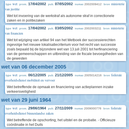
wet
ministerie
17/04/2002
07/05/2002
2002009412
type
prom.
pub.
numac
bron
van justitie
Wet tot invoering van de werkstraf als autonome straf in correctionele
zaken en in politiezaken
wet
ministerie
17/04/2002
03/05/2002
2002003211
type
prom.
pub.
numac
bron
van financien
Wet tot wijziging van artikel 94 van het Wetboek der successierechten
ingevolge het nieuwe lokalisatiecriterium voor het recht van successie
zoals bepaald bij de bijzondere wet van 13 juli 2001 tot herfinanciering
van de gemeenschappen en uitbreiding van de fiscale bevoegdheden van
de gewesten
wet van 06 december 2005
wet
federale
06/12/2005
21/12/2005
2005014216
type
prom.
pub.
numac
bron
overheidsdienst mobiliteit en vervoer
Wet betreffende de opmaak en financiering van actieplannen inzake
verkeersveiligheid
wet van 29 juni 1964
wet
federale
29/06/1964
27/11/2009
2009000776
type
prom.
pub.
numac
bron
overheidsdienst binnenlandse zaken
Wet betreffende de opschorting, het uitstel en de probatie. - Officieuze
coördinatie in het Duits