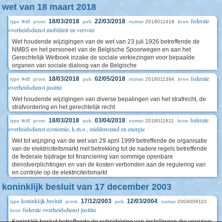
wet van 18 maart 2018
wet
federale
18/03/2018
22/03/2018
2018011418
type
prom.
pub.
numac
bron
overheidsdienst mobiliteit en vervoer
Wet houdende wijzigingen van de wet van 23 juli 1926 betreffende de
NMBS en het personeel van de Belgische Spoorwegen en aan het
Gerechtelijk Wetboek inzake de sociale verkiezingen voor bepaalde
organen van sociale dialoog van de Belgische
wet
federale
18/03/2018
02/05/2018
2018011394
type
prom.
pub.
numac
bron
overheidsdienst justitie
Wet houdende wijzigingen van diverse bepalingen van het strafrecht, de
strafvordering en het gerechtelijk recht
wet
federale
18/03/2018
03/04/2018
2018011611
type
prom.
pub.
numac
bron
overheidsdienst economie, k.m.o., middenstand en energie
Wet tot wijziging van de wet van 29 april 1999 betreffende de organisatie
van de elektriciteitsmarkt met betrekking tot de nadere regels betreffende
de federale bijdrage tot financiering van sommige openbare
dienstverplichtingen en van de kosten verbonden aan de regulering van
en controle op de elektriciteitsmarkt
koninklijk besluit van 17 december 2003
koninklijk besluit
17/12/2003
12/03/2004
2004009110
type
prom.
pub.
numac
federale overheidsdienst justitie
bron
Koninklijk besluit betreffende de subsidiëring van instellingen die voorzien