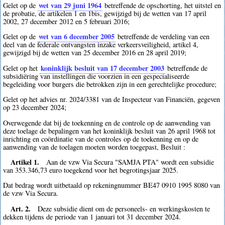
wet van 29 juni 1964
Gelet op de
betreffende de opschorting, het uitstel en
de probatie, de artikelen 1 en 1bis, gewijzigd bij de wetten van 17 april
2002, 27 december 2012 en 5 februari 2016;
wet van 6 december 2005
Gelet op de
betreffende de verdeling van een
deel van de federale ontvangsten inzake verkeersveiligheid, artikel 4,
gewijzigd bij de wetten van 25 december 2016 en 28 april 2019;
koninklijk besluit van 17 december 2003
Gelet op het
betreffende de
subsidiëring van instellingen die voorzien in een gespecialiseerde
begeleiding voor burgers die betrokken zijn in een gerechtelijke procedure;
Gelet op het advies nr. 2024/3381 van de Inspecteur van Financiën, gegeven
op 23 december 2024;
Overwegende dat bij de toekenning en de controle op de aanwending van
deze toelage de bepalingen van het koninklijk besluit van 26 april 1968 tot
inrichting en coördinatie van de controles op de toekenning en op de
aanwending van de toelagen moeten worden toegepast, Besluit :
Artikel 1.
Aan de vzw Via Secura "SAMJA PTA" wordt een subsidie
van 353.346,73 euro toegekend voor het begrotingsjaar 2025.
Dat bedrag wordt uitbetaald op rekeningnummer BE47 0910 1995 8080 van
de vzw Via Secura.
Art. 2.
Deze subsidie dient om de personeels- en werkingskosten te
dekken tijdens de periode van 1 januari tot 31 december 2024.