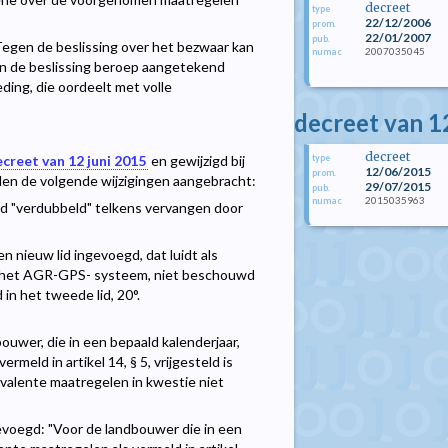
decreet
type
22/12/2006
prom.
22/01/2007
pub.
"Tegen de beslissing over het bezwaar kan
2007035045
numac
van de beslissing beroep aangetekend
ding, die oordeelt met volle
decreet van 1
decreet
type
creet van 12 juni 2015
en gewijzigd bij
12/06/2015
prom.
den de volgende wijzigingen aangebracht:
29/07/2015
pub.
2015035963
numac
woord "verdubbeld" telkens vervangen door
n nieuw lid ingevoegd, dat luidt als
an het AGR-GPS- systeem, niet beschouwd
 in het tweede lid, 20°.
bouwer, die in een bepaald kalenderjaar,
meld in artikel 14, § 5, vrijgesteld is
quivalente maatregelen in kwestie niet
evoegd: "Voor de landbouwer die in een