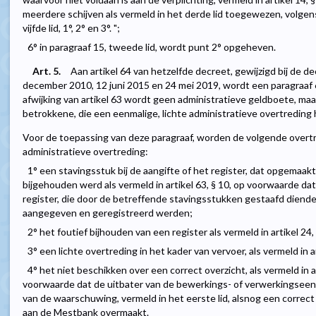
meerdere schijven als vermeld in het derde lid toegewezen, volgen
vijfde lid, 1°, 2° en 3°. ";
6° in paragraaf 15, tweede lid, wordt punt 2° opgeheven.
Art. 5.
Aan artikel 64 van hetzelfde decreet, gewijzigd bij de 
december 2010, 12 juni 2015 en 24 mei 2019, wordt een paragraaf 6 t
afwijking van artikel 63 wordt geen administratieve geldboete, m
betrokkene, die een eenmalige, lichte administratieve overtreding
Voor de toepassing van deze paragraaf, worden de volgende overt
administratieve overtreding:
1° een stavingsstuk bij de aangifte of het register, dat opgemaakt
bijgehouden werd als vermeld in artikel 63, § 10, op voorwaarde da
register, die door de betreffende stavingsstukken gestaafd dienden
aangegeven en geregistreerd werden;
2° het foutief bijhouden van een register als vermeld in artikel 24, 
3° een lichte overtreding in het kader van vervoer, als vermeld in ar
4° het niet beschikken over een correct overzicht, als vermeld in art
voorwaarde dat de uitbater van de bewerkings- of verwerkingseenh
van de waarschuwing, vermeld in het eerste lid, alsnog een correct ov
aan de Mestbank overmaakt.