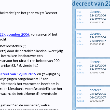
decreet van 
decreet
type
krachtigen hetgeen volgt: Decreet
22/12/2006
prom.
29/12/2006
pub.
2006037097
numac
decreet
 22 december 2006
, vervangen bij het
type
22/12/2006
prom.
acht:
27/03/2007
pub.
2007035398
numac
et leesteken ",";
hetzij door de betrokken landbouwer tijdig
n de betrokken landbouwer een
 waarvoor het uitstel ten belope van 200
decreet
type
kel 63, § 6, vierde lid.".
22/12/2006
prom.
29/12/2006
pub.
2006037068
numac
creet van 12 juni 2015
en gewijzigd bij
wijzigingen aangebracht: 1° aan
de Mestbank het voornemen heeft om in
rt de Mestbank, voorafgaandelijk aan het
decreet
type
 waarna de betrokkene zijn eventuele
22/12/2006
prom.
06/02/2007
pub.
2007035134
numac
ngehaald" en de zinsnede ", welke
kene over de voorgenomen maatregelen