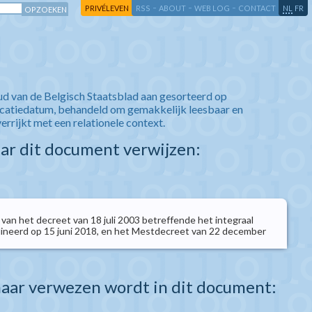
-
-
-
-
PRIVÉLEVEN
RSS
ABOUT
WEB LOG
CONTACT
NL
FR
ud van de Belgisch Staatsblad aan gesorteerd op
icatiedatum, behandeld om gemakkelijk leesbaar en
verrijkt met een relationele context.
aar dit document verwijzen:
 van het decreet van 18 juli 2003 betreffende het integraal
ineerd op 15 juni 2018, en het Mestdecreet van 22 december
aar verwezen wordt in dit document: