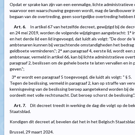
Opdat er sprake kan zijn van een eenmalige, lichte administratieve o
waarvoor een waarschuwing gegeven wordt, mag de landbouwer in d
begaan van de overtreding, geen soortgelijke overtreding hebben b
Art. 6.
In artikel 67 van hetzelfde decreet, gewijzigd bij de d
en 24 mei 2019, worden de volgende wijzigingen aangebracht: 1° i
en het derde lid een lid ingevoegd, dat luidt als volgt: "De door 
ambtenaren kunnen bij verzachtende omstandigheden het bedrag 
geldboete verminderen."; 2° aan paragraaf 4, eerste lid, wordt een z
ambtenaar, vermeld in artikel 66, kan bij lichte administratieve overt
paragraaf 2, beslissen om de gehele boete te laten vervallen en i
geven.";
3° er wordt een paragraaf 5 toegevoegd, die luidt als volgt: " § 5.
Tegen de beslissing, vermeld in paragraaf 2, kan op straffe van ver
kennisgeving van de beslissing beroep aangetekend worden bij de 
oordeelt met volle rechtsmacht. Dat beroep schorst de beslissing.".
Art. 7.
Dit decreet treedt in werking de dag die volgt op de be
Staatsblad.
Kondigen dit decreet af, bevelen dat het in het Belgisch Staatsbl
Brussel, 29 maart 2024.