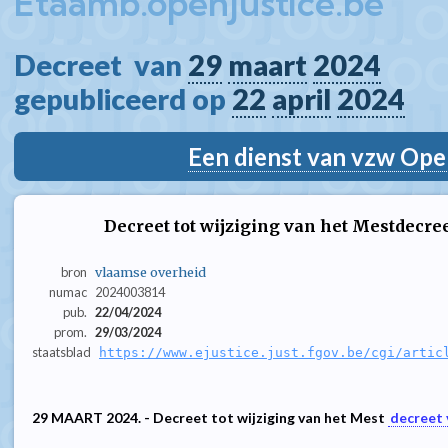
Etaamb.openjustice.be
Decreet  van 
29
maart
2024
gepubliceerd op 
22
april
2024
Een dienst van vzw Ope
Decreet tot wijziging van het Mestdecr
bron
vlaamse overheid
numac
2024003814
pub.
22/04/2024
prom.
29/03/2024
staatsblad
https://www.ejustice.just.fgov.be/cgi/artic
29 MAART 2024. - Decreet tot wijziging van het Mest
decreet 