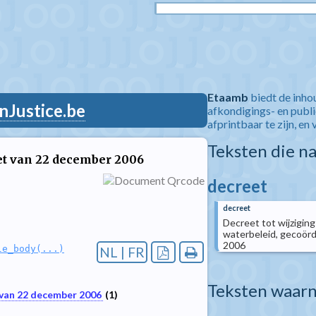
Etaamb
biedt de inho
nJustice.be
afkondigings- en publ
afprintbaar te zijn, en 
Teksten die n
eet van 22 december 2006
decreet
decreet
Decreet tot wijziging
waterbeleid, gecoörd
2006
le_body(...)
NL | FR
Teksten waarn
van 22 december 2006
(1)