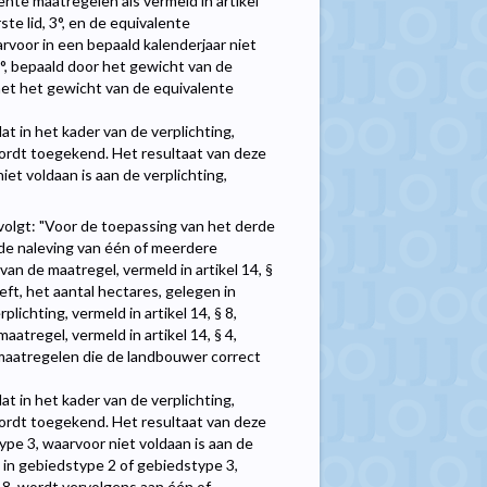
ente maatregelen als vermeld in artikel
rste lid, 3°, en de equivalente
rvoor in een bepaald kalenderjaar niet
, 3°, bepaald door het gewicht van de
n met het gewicht van de equivalente
t in het kader van de verplichting,
, wordt toegekend. Het resultaat van deze
iet voldaan is aan de verplichting,
 volgt: "Voor de toepassing van het derde
s de naleving van één of meerdere
 van de maatregel, vermeld in artikel 14, §
eft, het aantal hectares, gelegen in
lichting, vermeld in artikel 14, § 8,
tregel, vermeld in artikel 14, § 4,
 maatregelen die de landbouwer correct
t in het kader van de verplichting,
, wordt toegekend. Het resultaat van deze
ype 3, waarvoor niet voldaan is aan de
en in gebiedstype 2 of gebiedstype 3,
 § 8, wordt vervolgens aan één of