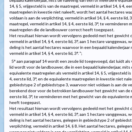
bepaald kalenderjaar, mits de naleving van één of meerdere equival
14, § 5, vrijgesteld is van de maatregel, vermeld in artikel 14, § 4, ee
maatregelen in kwestie niet naleeft, wordt het aantal hectares waa
voldaan is aan de verplichting, vermeld in artikel 14, § 4, eerste lid
maatregel, vermeld in artikel 14, § 4, eerste lid, 3°, te vermindere
maatregelen die de landbouwer correct heeft toegepast.
Het resultaat hiervan wordt vervolgens gedeeld met het gewicht da
vermeld in artikel 14, § 4, eerste lid, 3°, aan 1 hectare vanggewas
deling is het aantal hectares waarvoor in een bepaald kalenderjaar n
vermeld in artikel 14, § 4, eerste lid, 3°. ";
5° aan paragraaf 14 wordt een zesde lid toegevoegd, dat luidt als
lid wordt voor de landbouwer, die in een bepaald kalenderjaar, mit
equivalente maatregelen als vermeld in artikel 14, § 5, vrijgesteld is
4, eerste lid, 3°, en de equivalente maatregelen in kwestie niet nale
gebiedstype 2 of gebiedstype 3, waarvoor niet voldaan is aan de verp
berekend door voor de betrokken landbouwer het gewicht van de maa
eerste lid, 3°, te verminderen met het gewicht van de equivalente
heeft toegepast.
Het resultaat hiervan wordt vervolgens gedeeld met het gewicht da
vermeld in artikel 14, § 4, eerste lid, 3°, aan 1 hectare vanggewas
deling is het aantal hectares, gelegen in gebiedstype 2 of gebiedst
verplichting, vermeld in artikel 14, § 8. Het aantal hectares, geleg
waarvoor niet voldaan is aan de verplichting, vermeld in artikel 14,