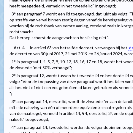
heeft meegedeeld, vermeld in het tweede lid," ingevoegd;
3° aan paragraaf 7 wordt een lid toegevoegd, dat luidt als volgt: 
op straffe van verval binnen zestig dagen vanaf de kennisgeving 
worden bij de rechtbank van eerste aanleg, zetelend zoals in kortge
rechtsmacht.
Dat beroep schorst de aangevochten beslissing niet.".
Art. 4.
In artikel 63 van hetzelfde decreet, vervangen bij het
de
de decreten van 30 juni 2017, 24 mei 2019 en 26 januari 2024, wor
1° in paragraaf 1, 4, 5, 7, 9, 10, 12, 13, 16, 17 en 18, wordt het 
de zinsnede "met 50% verhoogd";
2° in paragraaf 12, wordt tussen het tweede lid en het derde lid ee
volgt: "Voor de toepassing van deze paragraaf wordt het falen v
als het niet of niet correct gebruiken of laten gebruiken als vermeld
";
3° aan paragraaf 14, eerste lid, wordt de zinsnede "en aan de land
mits de naleving van één of meerdere equivalente maatregelen als ver
van de maatregel, vermeld in artikel 14, § 4, eerste lid, 3°, en de e
naleeft" toegevoegd;
4° aan paragraaf 14, tweede lid, worden de volgende zinnen toeg