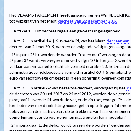
Het VLAAMS PARLEMENT heeft aangenomen en Wij, REGERING, be
tot wijziging van het Mest
decreet van 22 december 2006
Artikel 1.
Dit decreet regelt een gewestaangelegenheid.
Art. 2.
In artikel 14, § 6, tweede lid, van het Mest
decreet van
decreet van 24 mei 2019, worden de volgende wijzigingen aangebr
1° in punt 2°, b), worden de woorden "tot en met" vervangen door h
2° punt 3° wordt vervangen door wat volgt: "3° in het jaar X werd 
voldaan aan zijn aangifteplicht als vermeld in artikel 23, hetzij aa
administratieve geldboete als vermeld in artikel 63, § 6, opgelegd,
euro van rechtswege omgezet is in een opheffing, overeenkomstig arti
Art. 3.
In artikel 62 van hetzelfde decreet, vervangen bij het
de
de decreten van 30 juni 2017 en 24 mei 2019, worden de volgende 
paragraaf 1, tweede lid, wordt de volgende zin toegevoegd: "Als 
het kader van een doorlichting maatregelen op te leggen, informee
opleggen van de maatregelen, de betrokkene van haar voornemen,
opmerkingen over de voorgenomen maatregelen kan meedelen.";
2° in paragraaf 1, derde lid, wordt tussen de woorden "werden aa
maatregelen" de zinsnede "en met de opmerkingen die de betrok