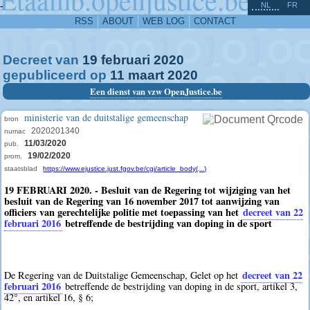
^
-
NL
FR
RSS
ABOUT
WEB LOG
CONTACT
Decreet van
19
februari
2020
gepubliceerd op
11
maart
2020
Een dienst van vzw OpenJustice.be
ministerie van de duitstalige gemeenschap
bron
2020201340
numac
11/03/2020
pub.
19/02/2020
prom.
staatsblad
https://www.ejustice.just.fgov.be/cgi/article_body(...)
19 FEBRUARI 2020. - Besluit van de Regering tot wijziging van het
besluit van de Regering van 16 november 2017 tot aanwijzing van
officiers van gerechtelijke politie met toepassing van het
decreet van 22
februari 2016
betreffende de bestrijding van doping in de sport
decreet van 22
De Regering van de Duitstalige Gemeenschap, Gelet op het
februari 2016
betreffende de bestrijding van doping in de sport, artikel 3,
42°, en artikel 16, § 6;