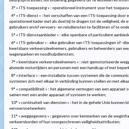
3° « ITS-toepassing » : operationeel instrument voor het toepass
4° « ITS-dienst » : het verschaffen van een ITS-toepassing door e
operationeel kader met als doel bij te dragen tot de veiligheid, de 
gebruikers en/of vervoers- en reisdiensten te faciliteren of te on
5° « ITS-dienstaanbieder » : elke openbare of particuliere aanbie
6° « ITS-gebruiker » : elke gebruiker van ITS-toepassingen of -die
kwetsbare verkeersdeelnemers, gebruikers en beheerders van weg
wagenparken en noodhulpdiensten;
7° « kwetsbare verkeersdeelnemers » : niet-gemotoriseerde wegg
alsmede motorrijders en personen met een handicap of met beperkte
8° « interface » : een installatie tussen systemen die de commun
systemen zich met elkaar in verbinding kunnen stellen en met elka
9° « compatibiliteit » : het algemene vermogen van een apparaat
samen met een ander apparaat of systeem te werken;
10° « continuïteit van diensten » : het in de gehele Unie kunnen 
vervoersnetwerken;
11° « weggegevens » : gegevens over kenmerken van de weginfra
verkeersborden of hun voorgeschreven veiligheidsattributen;