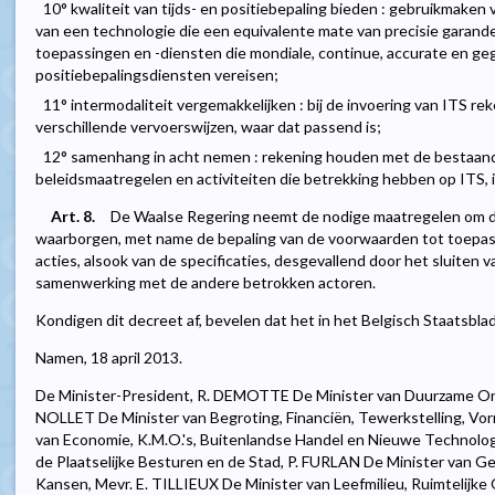
10° kwaliteit van tijds- en positiebepaling bieden : gebruikmaken 
van een technologie die een equivalente mate van precisie garande
toepassingen en -diensten die mondiale, continue, accurate en ge
positiebepalingsdiensten vereisen;
11° intermodaliteit vergemakkelijken : bij de invoering van ITS r
verschillende vervoerswijzen, waar dat passend is;
12° samenhang in acht nemen : rekening houden met de bestaand
beleidsmaatregelen en activiteiten die betrekking hebben op ITS, i
Art. 8.
De Waalse Regering neemt de nodige maatregelen om de
waarborgen, met name de bepaling van de voorwaarden tot toepass
acties, alsook van de specificaties, desgevallend door het sluiten 
samenwerking met de andere betrokken actoren.
Kondigen dit decreet af, bevelen dat het in het Belgisch Staatsbl
Namen, 18 april 2013.
De Minister-President, R. DEMOTTE De Minister van Duurzame On
NOLLET De Minister van Begroting, Financiën, Tewerkstelling, Vo
van Economie, K.M.O.'s, Buitenlandse Handel en Nieuwe Technolo
de Plaatselijke Besturen en de Stad, P. FURLAN De Minister van Ge
Kansen, Mevr. E. TILLIEUX De Minister van Leefmilieu, Ruimtelijke