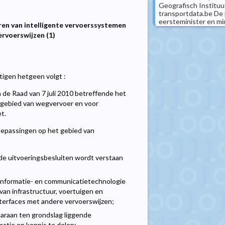
Geografisch Instituu
transportdata.be De 
eersteminister en mini
ren van intelligente vervoerssystemen
ervoerswijzen (1)
igen hetgeen volgt :
 de Raad van 7 juli 2010 betreffende het
t gebied van wegvervoer en voor
t.
toepassingen op het gebied van
de uitvoeringsbesluiten wordt verstaan
n informatie- en communicatietechnologie
van infrastructuur, voertuigen en
interfaces met andere vervoerswijzen;
aaraan ten grondslag liggende
matie en kennis te delen;