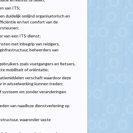
en van ITS;
en duidelijk omlijnd organisatorisch en
efficiëntie en het comfort van de
dersteunen;
der van een ITS-dienst;
nsten met inbegrip van reizigers,
infrastructuur, beheerders van
ebruikers zoals voetgangers en fietsers,
 mobiliteit of oriëntatie;
icatiemiddelen verschaft waardoor deze
ar in wisselwerking kunnen treden;
 of systeem om zonder veranderingen
bieden van naadloze dienstverlening op
structuur, waaronder vaste