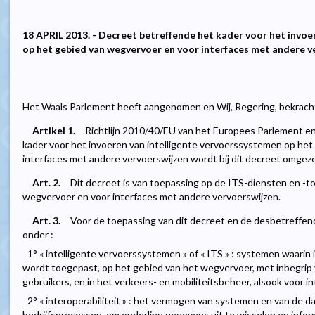
18 APRIL 2013. - Decreet betreffende het kader voor het invoe
op het gebied van wegvervoer en voor interfaces met andere v
Het Waals Parlement heeft aangenomen en Wij, Regering, bekracht
Artikel 1.
Richtlijn 2010/40/EU van het Europees Parlement en
kader voor het invoeren van intelligente vervoerssystemen op he
interfaces met andere vervoerswijzen wordt bij dit decreet omgeze
Art. 2.
Dit decreet is van toepassing op de ITS-diensten en -
wegvervoer en voor interfaces met andere vervoerswijzen.
Art. 3.
Voor de toepassing van dit decreet en de desbetreffen
onder :
1° « intelligente vervoerssystemen » of « ITS » : systemen waari
wordt toegepast, op het gebied van het wegvervoer, met inbegrip 
gebruikers, en in het verkeers- en mobiliteitsbeheer, alsook voor 
2° « interoperabiliteit » : het vermogen van systemen en van de d
bedrijfsprocessen, om onderling gegevens uit te wisselen en infor