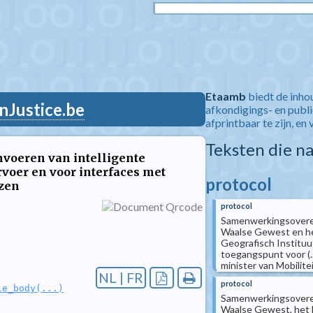
Etaamb
biedt de inho
nJustice.be
afkondigings- en publ
afprintbaar te zijn, en 
Teksten die n
nvoeren van intelligente
voer en voor interfaces met
protocol
zen
protocol
Samenwerkingsoveree
Waalse Gewest en he
Geografisch Instituu
toegangspunt voor (.
minister van Mobilitei
NL | FR
protocol
le_body(...)
Samenwerkingsoveree
Waalse Gewest, het 