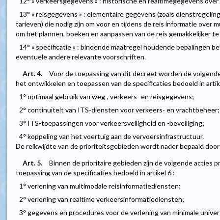
12° « verkeersgegevens » : historische en realtimegegevens ove
13° « reisgegevens » : elementaire gegevens (zoals dienstregeli
tarieven) die nodig zijn om voor en tijdens de reis informatie over
om het plannen, boeken en aanpassen van de reis gemakkelijker t
14° « specificatie » : bindende maatregel houdende bepalingen be
eventuele andere relevante voorschriften.
Art. 4.
Voor de toepassing van dit decreet worden de volgende 
het ontwikkelen en toepassen van de specificaties bedoeld in artike
1° optimaal gebruik van weg-, verkeers- en reisgegevens;
2° continuïteit van ITS-diensten voor verkeers- en vrachtbeheer;
3° ITS-toepassingen voor verkeersveiligheid en -beveiliging;
4° koppeling van het voertuig aan de vervoersinfrastructuur.
De reikwijdte van de prioriteitsgebieden wordt nader bepaald doo
Art. 5.
Binnen de prioritaire gebieden zijn de volgende acties pr
toepassing van de specificaties bedoeld in artikel 6 :
1° verlening van multimodale reisinformatiediensten;
2° verlening van realtime verkeersinformatiediensten;
3° gegevens en procedures voor de verlening van minimale univer