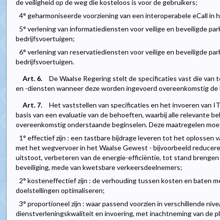
de veiligheid op de weg die kosteloos is voor de gebruikers;
4° geharmoniseerde voorziening van een interoperabele eCall in
5° verlening van informatiediensten voor veilige en beveiligde p
bedrijfsvoertuigen;
6° verlening van reservatiediensten voor veilige en beveiligde p
bedrijfsvoertuigen.
Art. 6.
De Waalse Regering stelt de specificaties vast die van 
en -diensten wanneer deze worden ingevoerd overeenkomstig de be
Art. 7.
Het vaststellen van specificaties en het invoeren van 
basis van een evaluatie van de behoeften, waarbij alle relevante
overeenkomstig onderstaande beginselen. Deze maatregelen moe
1° effectief zijn : een tastbare bijdrage leveren tot het oplossen
met het wegvervoer in het Waalse Gewest - bijvoorbeeld reducere
uitstoot, verbeteren van de energie-efficiëntie, tot stand brengen
beveiliging, mede van kwetsbare verkeersdeelnemers;
2° kosteneffectief zijn : de verhouding tussen kosten en baten m
doelstellingen optimaliseren;
3° proportioneel zijn : waar passend voorzien in verschillende niv
dienstverleningskwaliteit en invoering, met inachtneming van de p