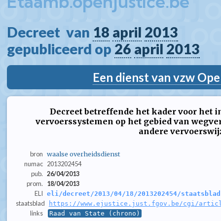
Etaamb.openjustice.be
Decreet  van 
18
april
2013
gepubliceerd op 
26
april
2013
Een dienst van vzw Ope
Decreet betreffende het kader voor het i
vervoerssystemen op het gebied van wegver
andere vervoerswij
bron
waalse overheidsdienst
numac
2013202454
pub.
26/04/2013
prom.
18/04/2013
ELI
eli/decreet/2013/04/18/2013202454/staatsblad
staatsblad
https://www.ejustice.just.fgov.be/cgi/artic
links
Raad van State (chrono)