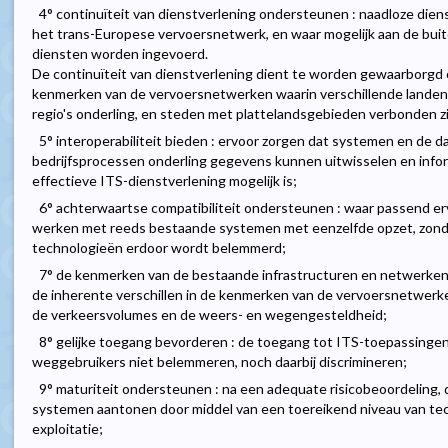
4° continuïteit van dienstverlening ondersteunen : naadloze dien
het trans-Europese vervoersnetwerk, en waar mogelijk aan de bu
diensten worden ingevoerd.
De continuïteit van dienstverlening dient te worden gewaarborgd 
kenmerken van de vervoersnetwerken waarin verschillende landen 
regio's onderling, en steden met plattelandsgebieden verbonden zi
5° interoperabiliteit bieden : ervoor zorgen dat systemen en de 
bedrijfsprocessen onderling gegevens kunnen uitwisselen en info
effectieve ITS-dienstverlening mogelijk is;
6° achterwaartse compatibiliteit ondersteunen : waar passend 
werken met reeds bestaande systemen met eenzelfde opzet, zonde
technologieën erdoor wordt belemmerd;
7° de kenmerken van de bestaande infrastructuren en netwerken
de inherente verschillen in de kenmerken van de vervoersnetwer
de verkeersvolumes en de weers- en wegengesteldheid;
8° gelijke toegang bevorderen : de toegang tot ITS-toepassinge
weggebruikers niet belemmeren, noch daarbij discrimineren;
9° maturiteit ondersteunen : na een adequate risicobeoordeling, 
systemen aantonen door middel van een toereikend niveau van tec
exploitatie;