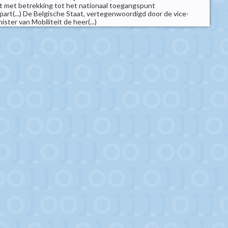
t met betrekking tot het nationaal toegangspunt
part(...) De Belgische Staat, vertegenwoordigd door de vice-
ster van Mobiliteit de heer(...)