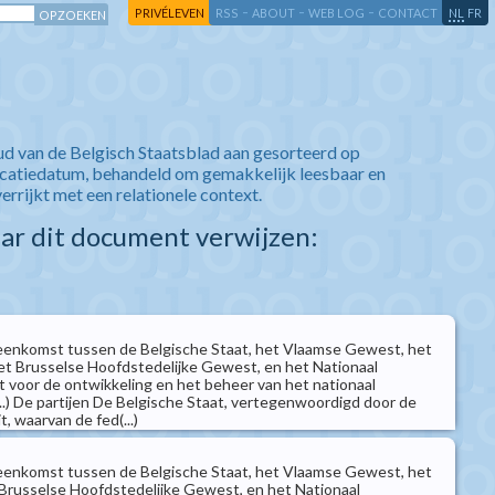
-
-
-
-
PRIVÉLEVEN
RSS
ABOUT
WEB LOG
CONTACT
NL
FR
ud van de Belgisch Staatsblad aan gesorteerd op
icatiedatum, behandeld om gemakkelijk leesbaar en
verrijkt met een relationele context.
aar dit document verwijzen:
nkomst tussen de Belgische Staat, het Vlaamse Gewest, het
t Brusselse Hoofdstedelijke Gewest, en het Nationaal
t voor de ontwikkeling en het beheer van het nationaal
..) De partijen De Belgische Staat, vertegenwoordigd door de
t, waarvan de fed(...)
nkomst tussen de Belgische Staat, het Vlaamse Gewest, het
Brusselse Hoofdstedelijke Gewest, en het Nationaal