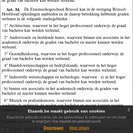
de graad van bachelor kan worden verleend.
Art. 34.
De Erasmushogeschool Brussel kan in de vestiging Brussel-
Hoofdstad opleidingen aanbieden en de daarop betrekking hebbende graden
verlenen in de volgende studiegebieden :
1° Architectuur, waarvoor in het hoger professioneel onderwijs de graad
van bachelor kan worden verleend;
2° Audiovisuele en beeldende kunst, waarvoor binnen een associatie in het
academisch onderwijs de graden van bachelor en master kunnen worden
verleend;
3° Gezondheidszorg, waarvoor in het hoger professioneel onderwijs de
graad van bachelor kan worden verleend;
4° Handelswetenschappen en bedrijfskunde, waarvoor in het hoger
professioneel onderwijs de graad van bachelor kan worden verleend;
5° Industriële wetenschappen en technologie, waarvoor : a) in het hoger
professioneel onderwijs de graad van bachelor kan worden verleend;
b) binnen een associatie in het academisch onderwijs de graden van
bachelor en master kunnen worden verleend;
6° Muziek en podiumkunsten, waarvoor binnen een associatie in het
academisch onderwijs de graden van bachelor en master kunnen worden
x
verleend;
Etaamb.be maakt gebruik van cookies
7° Onderwijs, waarvoor in het hoger professioneel onderwijs de graad van
Etaamb.be gebruikt cookies om uw taalvoorkeur te onthouden en om beter
bachelor kan worden verleend;
te begrijpen hoe etaamb.be gebruikt wordt.
8° Sociaal-agogisch werk, waarvoor in het hoger professioneel onderwijs
Doorgaan
Meer details
de graad van bachelor kan worden verleend;