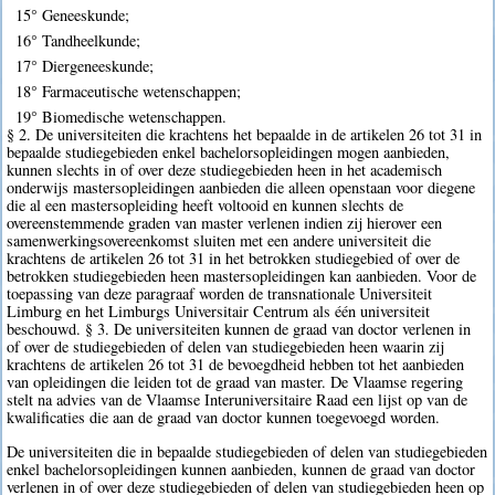
15° Geneeskunde;
16° Tandheelkunde;
17° Diergeneeskunde;
18° Farmaceutische wetenschappen;
19° Biomedische wetenschappen.
§ 2. De universiteiten die krachtens het bepaalde in de artikelen 26 tot 31 in
bepaalde studiegebieden enkel bachelorsopleidingen mogen aanbieden,
kunnen slechts in of over deze studiegebieden heen in het academisch
onderwijs mastersopleidingen aanbieden die alleen openstaan voor diegene
die al een mastersopleiding heeft voltooid en kunnen slechts de
overeenstemmende graden van master verlenen indien zij hierover een
samenwerkingsovereenkomst sluiten met een andere universiteit die
krachtens de artikelen 26 tot 31 in het betrokken studiegebied of over de
betrokken studiegebieden heen mastersopleidingen kan aanbieden. Voor de
toepassing van deze paragraaf worden de transnationale Universiteit
Limburg en het Limburgs Universitair Centrum als één universiteit
beschouwd. § 3. De universiteiten kunnen de graad van doctor verlenen in
of over de studiegebieden of delen van studiegebieden heen waarin zij
krachtens de artikelen 26 tot 31 de bevoegdheid hebben tot het aanbieden
van opleidingen die leiden tot de graad van master. De Vlaamse regering
stelt na advies van de Vlaamse Interuniversitaire Raad een lijst op van de
kwalificaties die aan de graad van doctor kunnen toegevoegd worden.
De universiteiten die in bepaalde studiegebieden of delen van studiegebieden
enkel bachelorsopleidingen kunnen aanbieden, kunnen de graad van doctor
verlenen in of over deze studiegebieden of delen van studiegebieden heen op