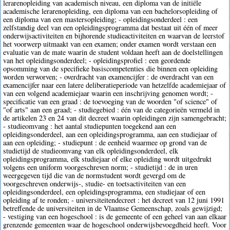
lerarenopleiding van academisch niveau, een diploma van de initiële
academische lerarenopleiding, een diploma van een bachelorsopleiding of
een diploma van een mastersopleiding; - opleidingsonderdeel : een
zelfstandig deel van een opleidingsprogramma dat bestaat uit één of meer
onderwijsactiviteiten en bijhorende studieactiviteiten en waarvan de leerstof
het voorwerp uitmaakt van een examen; onder examen wordt verstaan een
evaluatie van de mate waarin de student voldaan heeft aan de doelstellingen
van het opleidingsonderdeel; - opleidingsprofiel : een geordende
opsomming van de specifieke basiscompetenties die binnen een opleiding
worden verworven; - overdracht van examencijfer : de overdracht van een
examencijfer naar een latere deliberatieperiode van hetzelfde academiejaar of
van een volgend academiejaar waarin een inschrijving genomen wordt; -
specificatie van een graad : de toevoeging van de woorden "of science" of
"of arts" aan een graad; - studiegebied : één van de categorieën vermeld in
de artikelen 23 en 24 van dit decreet waarin opleidingen zijn samengebracht;
- studieomvang : het aantal studiepunten toegekend aan een
opleidingsonderdeel, aan een opleidingsprogramma, aan een studiejaar of
aan een opleiding; - studiepunt : de eenheid waarmee op grond van de
studietijd de studieomvang van elk opleidingsonderdeel, elk
opleidingsprogramma, elk studiejaar of elke opleiding wordt uitgedrukt
volgens een uniform voorgeschreven norm; - studietijd : de in uren
weergegeven tijd die van de normstudent wordt gevergd om de
voorgeschreven onderwijs-, studie- en toetsactiviteiten van een
opleidingsonderdeel, een opleidingsprogramma, een studiejaar of een
opleiding af te ronden; - universiteitendecreet : het decreet van 12 juni 1991
betreffende de universiteiten in de Vlaamse Gemeenschap, zoals gewijzigd;
- vestiging van een hogeschool : is de gemeente of een geheel van aan elkaar
grenzende gemeenten waar de hogeschool onderwijsbevoegdheid heeft. Voor