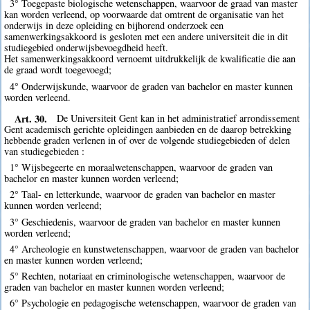
3° Toegepaste biologische wetenschappen, waarvoor de graad van master
kan worden verleend, op voorwaarde dat omtrent de organisatie van het
onderwijs in deze opleiding en bijhorend onderzoek een
samenwerkingsakkoord is gesloten met een andere universiteit die in dit
studiegebied onderwijsbevoegdheid heeft.
Het samenwerkingsakkoord vernoemt uitdrukkelijk de kwalificatie die aan
de graad wordt toegevoegd;
4° Onderwijskunde, waarvoor de graden van bachelor en master kunnen
worden verleend.
Art. 30.
De Universiteit Gent kan in het administratief arrondissement
Gent academisch gerichte opleidingen aanbieden en de daarop betrekking
hebbende graden verlenen in of over de volgende studiegebieden of delen
van studiegebieden :
1° Wijsbegeerte en moraalwetenschappen, waarvoor de graden van
bachelor en master kunnen worden verleend;
2° Taal- en letterkunde, waarvoor de graden van bachelor en master
kunnen worden verleend;
3° Geschiedenis, waarvoor de graden van bachelor en master kunnen
worden verleend;
4° Archeologie en kunstwetenschappen, waarvoor de graden van bachelor
en master kunnen worden verleend;
5° Rechten, notariaat en criminologische wetenschappen, waarvoor de
graden van bachelor en master kunnen worden verleend;
6° Psychologie en pedagogische wetenschappen, waarvoor de graden van