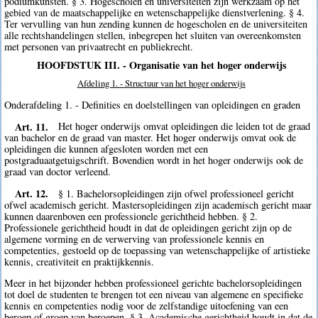
podiumkunsten. § 3. Hogescholen en universiteiten zijn werkzaam op het
gebied van de maatschappelijke en wetenschappelijke dienstverlening. § 4.
Ter vervulling van hun zending kunnen de hogescholen en de universiteiten
alle rechtshandelingen stellen, inbegrepen het sluiten van overeenkomsten
met personen van privaatrecht en publiekrecht.
HOOFDSTUK III. - Organisatie van het hoger onderwijs
Afdeling 1. - Structuur van het hoger onderwijs
Onderafdeling 1. - Definities en doelstellingen van opleidingen en graden
Art. 11.
Het hoger onderwijs omvat opleidingen die leiden tot de graad
van bachelor en de graad van master. Het hoger onderwijs omvat ook de
opleidingen die kunnen afgesloten worden met een
postgraduaatgetuigschrift. Bovendien wordt in het hoger onderwijs ook de
graad van doctor verleend.
Art. 12.
§ 1. Bachelorsopleidingen zijn ofwel professioneel gericht
ofwel academisch gericht. Mastersopleidingen zijn academisch gericht maar
kunnen daarenboven een professionele gerichtheid hebben. § 2.
Professionele gerichtheid houdt in dat de opleidingen gericht zijn op de
algemene vorming en de verwerving van professionele kennis en
competenties, gestoeld op de toepassing van wetenschappelijke of artistieke
kennis, creativiteit en praktijkkennis.
Meer in het bijzonder hebben professioneel gerichte bachelorsopleidingen
tot doel de studenten te brengen tot een niveau van algemene en specifieke
kennis en competenties nodig voor de zelfstandige uitoefening van een
beroep of groep van beroepen. § 3. Academische gerichtheid houdt in dat de