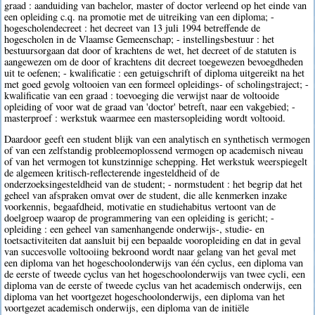
graad : aanduiding van bachelor, master of doctor verleend op het einde van
een opleiding c.q. na promotie met de uitreiking van een diploma; -
hogescholendecreet : het decreet van 13 juli 1994 betreffende de
hogescholen in de Vlaamse Gemeenschap; - instellingsbestuur : het
bestuursorgaan dat door of krachtens de wet, het decreet of de statuten is
aangewezen om de door of krachtens dit decreet toegewezen bevoegdheden
uit te oefenen; - kwalificatie : een getuigschrift of diploma uitgereikt na het
met goed gevolg voltooien van een formeel opleidings- of scholingstraject; -
kwalificatie van een graad : toevoeging die verwijst naar de voltooide
opleiding of voor wat de graad van 'doctor' betreft, naar een vakgebied; -
masterproef : werkstuk waarmee een mastersopleiding wordt voltooid.
Daardoor geeft een student blijk van een analytisch en synthetisch vermogen
of van een zelfstandig probleemoplossend vermogen op academisch niveau
of van het vermogen tot kunstzinnige schepping. Het werkstuk weerspiegelt
de algemeen kritisch-reflecterende ingesteldheid of de
onderzoeksingesteldheid van de student; - normstudent : het begrip dat het
geheel van afspraken omvat over de student, die alle kenmerken inzake
voorkennis, begaafdheid, motivatie en studiehabitus vertoont van de
doelgroep waarop de programmering van een opleiding is gericht; -
opleiding : een geheel van samenhangende onderwijs-, studie- en
toetsactiviteiten dat aansluit bij een bepaalde vooropleiding en dat in geval
van succesvolle voltooiing bekroond wordt naar gelang van het geval met
een diploma van het hogeschoolonderwijs van één cyclus, een diploma van
de eerste of tweede cyclus van het hogeschoolonderwijs van twee cycli, een
diploma van de eerste of tweede cyclus van het academisch onderwijs, een
diploma van het voortgezet hogeschoolonderwijs, een diploma van het
voortgezet academisch onderwijs, een diploma van de initiële