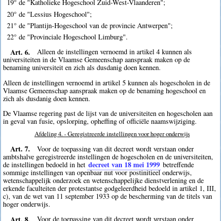
19° de "Katholieke Hogeschool Zuid-West-Vlaanderen";
20° de "Lessius Hogeschool";
21° de "Plantijn-Hogeschool van de provincie Antwerpen";
22° de "Provinciale Hogeschool Limburg".
Art. 6.
Alleen de instellingen vernoemd in artikel 4 kunnen als
universiteiten in de Vlaamse Gemeenschap aanspraak maken op de
benaming universiteit en zich als dusdanig doen kennen.
Alleen de instellingen vernoemd in artikel 5 kunnen als hogescholen in de
Vlaamse Gemeenschap aanspraak maken op de benaming hogeschool en
zich als dusdanig doen kennen.
De Vlaamse regering past de lijst van de universiteiten en hogescholen aan
in geval van fusie, opslorping, opheffing of officiële naamswijziging.
Afdeling 4. - Geregistreerde instellingen voor hoger onderwijs
Art. 7.
Voor de toepassing van dit decreet wordt verstaan onder
ambtshalve geregistreerde instellingen de hogescholen en de universiteiten,
decreet van 18 mei 1999
de instellingen bedoeld in het
betreffende
sommige instellingen van openbaar nut voor postinitieel onderwijs,
wetenschappelijk onderzoek en wetenschappelijke dienstverlening en de
erkende faculteiten der protestantse godgeleerdheid bedoeld in artikel 1, III,
c), van de wet van 11 september 1933 op de bescherming van de titels van
hoger onderwijs.
Art. 8.
Voor de toepassing van dit decreet wordt verstaan onder