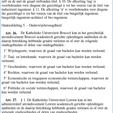
zelf en de met de graad verbonden titel. § 10. De afkorting 'ing' is
voorbehouden voor diegene die gerechtigd is tot het voeren van de titel van
industrieel ingenieur. § 11. De afkorting 'ir' is voorbehouden voor diegene
die gerechtigd is tot het voeren van de titel van burgerlijk ingenieur,
burgerlijk ingenieur-architect of bio-ingenieur.
Onderafdeling 5. - Onderwijsbevoegdheid
Art. 26.
De Katholieke Universiteit Brussel kan in het gerechtelijk
arrondissement Brussel academisch gerichte opleidingen aanbieden en de
daarop betrekking hebbende graden verlenen in of over de volgende
studiegebieden of delen van studiegebieden :
1° Wijsbegeerte, waarvoor de graad van bachelor kan worden verleend;
2° Taal- en letterkunde, waarvoor de graad van bachelor kan worden
verleend;
3° Geschiedenis, waarvoor de graad van bachelor kan worden verleend;
4° Rechten, waarvoor de graad van bachelor kan worden verleend;
5° Economische en toegepaste economische wetenschappen, waarvoor de
graad van bachelor kan worden verleend;
6° Politieke en sociale wetenschappen, waarvoor de graad van bachelor
kan worden verleend.
Art. 27.
§ 1. De Katholieke Universiteit Leuven kan in het
administratief arrondissement Leuven academisch gerichte opleidingen
aanbieden en de daarop betrekking hebbende graden verlenen in of over de
volgende studiegebieden of delen van studiegebieden :