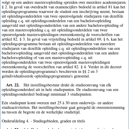
volgt op een andere mastersopleiding spreiden over meerdere academiejaren.
§ 2. In geval van overdracht van examencijfers bedoeld in artikel 81 kan het
opleidingsprogramma waarvoor de student een inschrijving neemt, bestaan
uit opleidingsonderdelen van twee opeenvolgende studiejaren van dezelfde
opleiding c.q. uit opleidingsonderdelen van een bachelorsopleiding
aangevuld met opleidingsonderdelen van een andere bachelorsopleiding of
van een mastersopleiding c.q. uit opleidingsonderdelen van twee
opeenvolgende mastersopleidingen overeenkomstig de voorschriften van
artikel 82. § 3. In geval van vrijstelling bedoeld in artikel 69, § 6, kan het
opleidingsprogramma bestaan uit opleidingsonderdelen van meerdere
studiejaren van dezelfde opleiding c.q. uit opleidingsonderdelen van een
bachelorsopleiding aangevuld met opleidingsonderdelen van een andere
bachelorsopleiding of van een mastersopleiding c.q. uit
opleidingsonderdelen van twee opeenvolgende mastersopleidingen
overeenkomstig de voorschriften van artikel 82. § 4. Verder in dit decreet
worden de opleidingsprogramma's beschreven in §§ 2 en 3
geïndividualiseerde opleidingsprogramma's genoemd.
Art. 22.
Het instellingsbestuur drukt de studieomvang van elk
opleidingsonderdeel uit in hele studiepunten. De studieomvang van een
opleidingsonderdeel bedraagt minimaal 3 studiepunten.
Eén studiepunt komt overeen met 25 à 30 uren onderwijs- en andere
studieactiviteiten. Het instellingsbestuur gaat geregeld de overeenstemming
na tussen de begrote en de werkelijke studietijd.
Onderafdeling 4. - Studiegebieden, graden en titels