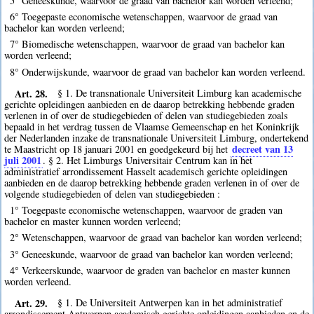
5° Geneeskunde, waarvoor de graad van bachelor kan worden verleend;
6° Toegepaste economische wetenschappen, waarvoor de graad van
bachelor kan worden verleend;
7° Biomedische wetenschappen, waarvoor de graad van bachelor kan
worden verleend;
8° Onderwijskunde, waarvoor de graad van bachelor kan worden verleend.
Art. 28.
§ 1. De transnationale Universiteit Limburg kan academische
gerichte opleidingen aanbieden en de daarop betrekking hebbende graden
verlenen in of over de studiegebieden of delen van studiegebieden zoals
bepaald in het verdrag tussen de Vlaamse Gemeenschap en het Koninkrijk
der Nederlanden inzake de transnationale Universiteit Limburg, ondertekend
decreet van 13
te Maastricht op 18 januari 2001 en goedgekeurd bij het
juli 2001
. § 2. Het Limburgs Universitair Centrum kan in het
administratief arrondissement Hasselt academisch gerichte opleidingen
aanbieden en de daarop betrekking hebbende graden verlenen in of over de
volgende studiegebieden of delen van studiegebieden :
1° Toegepaste economische wetenschappen, waarvoor de graden van
bachelor en master kunnen worden verleend;
2° Wetenschappen, waarvoor de graad van bachelor kan worden verleend;
3° Geneeskunde, waarvoor de graad van bachelor kan worden verleend;
4° Verkeerskunde, waarvoor de graden van bachelor en master kunnen
worden verleend.
Art. 29.
§ 1. De Universiteit Antwerpen kan in het administratief
arrondissement Antwerpen academisch gerichte opleidingen aanbieden en de