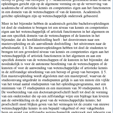
opleidingen gericht zijn op de algemene vorming en op de verwerving van
academische of artistieke kennis en competenties eigen aan het functioneren
in een domein van de wetenschappen of van de kunsten. Academisch
gerichte opleidingen zijn op wetenschappelijk onderzoek gebaseerd.
Meer in het bijzonder hebben de academisch gerichte bachelorsopleidingen
tot doel de studenten te brengen tot een niveau van kennis en competenties
eigen aan het wetenschappelijk of artistiek functioneren in het algemeen en
aan een specifiek domein van de wetenschappen of de kunsten in het
bijzonder, dat als hoofddoelstelling heeft : het doorstromen naar een
mastersopleiding en als aanvullende doelstelling : het uitstromen naar de
arbeidsmarkt. § 4. De mastersopleidingen hebben tot doel de studenten te
brengen tot een gevorderd niveau van kennis en competenties eigen aan het
wetenschappelijk of artistiek functioneren in het algemeen en aan een
specifiek domein van de wetenschappen of de kunsten in het bijzonder, dat
noodzakelijk is voor de autonome beoefening van de wetenschappen of de
kunsten of voor de aanwending van wetenschappelijke of artistieke kennis
in de zelfstandige uitoefening van een beroep of groep van beroepen. § 5.
Een mastersopleiding wordt afgesloten met een masterproef, waarvan de
studieomvang uitgedrukt in studiepunten gelijk is aan ten minste één vijfde
van het totaal aantal studiepunten van het opleidingsprogramma, met een
minimum van 15 studiepunten en een maximum van 30 studiepunten. § 6.
De voorbereiding van een doctoraatsproefschrift heeft tot doel de vorming
van een onderzoeker die op een zelfstandige wijze een bijdrage kan leveren
aan de ontwikkeling en de groei van de wetenschappelijke kennis; het
proefschrift moet blijken geven van het vermogen tot de creatie van nieuwe
wetenschappelijke kennis in een bepaald vakgebied of over vakgebieden
heen op grond van zelfstandig wetenschappelijk onderzoek met inbegrip van