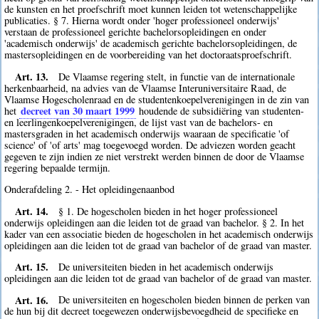
de kunsten en het proefschrift moet kunnen leiden tot wetenschappelijke
publicaties. § 7. Hierna wordt onder 'hoger professioneel onderwijs'
verstaan de professioneel gerichte bachelorsopleidingen en onder
'academisch onderwijs' de academisch gerichte bachelorsopleidingen, de
mastersopleidingen en de voorbereiding van het doctoraatsproefschrift.
Art. 13.
De Vlaamse regering stelt, in functie van de internationale
herkenbaarheid, na advies van de Vlaamse Interuniversitaire Raad, de
Vlaamse Hogescholenraad en de studentenkoepelverenigingen in de zin van
decreet van 30 maart 1999
het
houdende de subsidiëring van studenten-
en leerlingenkoepelverenigingen, de lijst vast van de bachelors- en
mastersgraden in het academisch onderwijs waaraan de specificatie 'of
science' of 'of arts' mag toegevoegd worden. De adviezen worden geacht
gegeven te zijn indien ze niet verstrekt werden binnen de door de Vlaamse
regering bepaalde termijn.
Onderafdeling 2. - Het opleidingenaanbod
Art. 14.
§ 1. De hogescholen bieden in het hoger professioneel
onderwijs opleidingen aan die leiden tot de graad van bachelor. § 2. In het
kader van een associatie bieden de hogescholen in het academisch onderwijs
opleidingen aan die leiden tot de graad van bachelor of de graad van master.
Art. 15.
De universiteiten bieden in het academisch onderwijs
opleidingen aan die leiden tot de graad van bachelor of de graad van master.
Art. 16.
De universiteiten en hogescholen bieden binnen de perken van
de hun bij dit decreet toegewezen onderwijsbevoegdheid de specifieke en