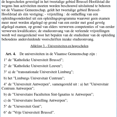
de hogescholen gevestigd in het tweetalige gebied Brussel-Hoofdstad die
wegens hun activiteiten moeten worden beschouwd uitsluitend te behoren
tot de Vlaamse Gemeenschap, geldt het tweetalige gebied Brussel-
Hoofdstad als één vestiging; - vrijstelling : de ontheffing van een
opleidingsonderdeel uit een opleidingsprogramma waarover geen examen
meer moet worden afgelegd op grond van een eerder met goed gevolg
afgelegd examen, op grond van elders verworven competenties of van eerder
verworven kwalificaties; de studieomvang van de verleende vrijstellingen
wordt wel meegerekend voor het bepalen van de studieduur van de opleiding
behoudens andersluidende voorschriften inzake studieomvang.
Afdeling 3. - Universiteiten en hogescholen
Art. 4.
De universiteiten in de Vlaamse Gemeenschap zijn :
1° de "Katholieke Universiteit Brussel";
2° de "Katholieke Universiteit Leuven";
3° a) de "transnationale Universiteit Limburg";
b) het "Limburgs Universitair Centrum";
4° de "Universiteit Antwerpen", samengesteld uit : a) het "Universitair
Centrum Antwerpen";
b) de "Universitaire Faculteiten Sint-Ignatius te Antwerpen";
c) de "Universitaire Instelling Antwerpen";
5° de "Universiteit Gent";
6° de "Vrije Universiteit Brussel".