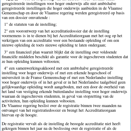
geregistreerde instellingen voor hoger onderwijs alle niet ambtshalve
geregistreerde instellingen die hoger onderwijs aanbieden in de Vlaamse
Gemeenschap en door de Vlaamse regering werden geregistreerd op basis
van een dossier omvattende :
1° de statuten van de instelling;
2° een voorontwerp van het accreditatiedossier dat de instelling
voornemens is in te dienen bij het Accreditatieorgaan met het oog op het
verkrijgen van een accreditatie voor een bestaande opleiding of om een
nieuwe opleiding de toets nieuwe opleiding te laten ondergaan;
3° een financieel plan waaruit blijkt dat de instelling over voldoende
financiële middelen beschikt als garantie voor de ingeschreven studenten dat
ze hun opleiding kunnen voltooien;
4° een samenwerkingsakkoord met een ambtshalve geregistreerde
instelling voor hoger onderwijs of met een erkende hogeschool of
universiteit in de Franse Gemeenschap of met een Nederlandse instelling
voor hoger onderwijs of in het geval er in het Nederlandse taalgebied geen
gelijkwaardige opleiding wordt aangeboden, met een door de overheid van
het land van vestiging erkende buitenlandse instelling voor hoger onderwijs
waaraan de ingeschreven studenten, in geval van stopzetting van de
activiteiten, hun opleiding kunnen voltooien.
De Vlaamse regering beslist over de registratie binnen twee maanden na
ontvangst van het registratiedossier en brengt het Accreditatieorgaan
hiervan op de hoogte.
De registratie vervalt als de instelling de beoogde accreditatie niet heeft
gekregen binnen het jaar na de beslissing over de registratie of als de