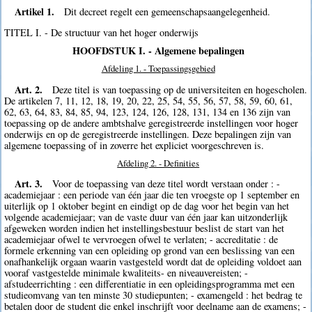
Artikel 1.
Dit decreet regelt een gemeenschapsaangelegenheid.
TITEL I. - De structuur van het hoger onderwijs
HOOFDSTUK I. - Algemene bepalingen
Afdeling 1. - Toepassingsgebied
Art. 2.
Deze titel is van toepassing op de universiteiten en hogescholen.
De artikelen 7, 11, 12, 18, 19, 20, 22, 25, 54, 55, 56, 57, 58, 59, 60, 61,
62, 63, 64, 83, 84, 85, 94, 123, 124, 126, 128, 131, 134 en 136 zijn van
toepassing op de andere ambtshalve geregistreerde instellingen voor hoger
onderwijs en op de geregistreerde instellingen. Deze bepalingen zijn van
algemene toepassing of in zoverre het expliciet voorgeschreven is.
Afdeling 2. - Definities
Art. 3.
Voor de toepassing van deze titel wordt verstaan onder : -
academiejaar : een periode van één jaar die ten vroegste op 1 september en
uiterlijk op 1 oktober begint en eindigt op de dag voor het begin van het
volgende academiejaar; van de vaste duur van één jaar kan uitzonderlijk
afgeweken worden indien het instellingsbestuur beslist de start van het
academiejaar ofwel te vervroegen ofwel te verlaten; - accreditatie : de
formele erkenning van een opleiding op grond van een beslissing van een
onafhankelijk orgaan waarin vastgesteld wordt dat de opleiding voldoet aan
vooraf vastgestelde minimale kwaliteits- en niveauvereisten; -
afstudeerrichting : een differentiatie in een opleidingsprogramma met een
studieomvang van ten minste 30 studiepunten; - examengeld : het bedrag te
betalen door de student die enkel inschrijft voor deelname aan de examens; -