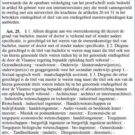
voorwaarde dat de openbare verdediging van het proefschrift zoals bedoeld
in artikel 84 gebeurt voor een interuniversitaire jury die wordt samengesteld
in overleg met een universiteit die krachtens de artikelen 26 tot 31 in het
betrokken studiegebied of deel van een studiegebied mastersopleidingen kan
aanbieden.
Art. 25.
§ 1. Alleen diegene aan wie overeenkomstig dit decreet de
graad van bachelor, master of doctor is verleend met of zonder nadere
specificatie, is gerechtigd tot het voeren van de overeenkomstige titel van
bachelor, master of doctor met of zonder nadere specificatie. § 2. Diegene
die gerechtigd is de titel van bachelor te voeren mag naast die titel ook een
van hierna genoemde titels voeren indien hij in het genoemde studiegebied
de door de Vlaamse regering bepaalde opleiding heeft voltooid : -
Gezondheidszorg : vroedvrouw; - Onderwijs : kleuteronderwijzer(es),
onderwijzer(es) en geaggregeerde voor het secundair onderwijs-groep 1; -
Sociaal-agogisch werk : maatschappelijk assistent. § 3. Diegene die ertoe
gerechtigd is de titel van master te voeren mag naast die titel ook een van de
hierna genoemde titels voeren indien hij in het genoemde studiegebied de
door de Vlaamse regering bepaalde opleiding of afstudeerrichting binnen
een opleiding heeft voltooid : - Architectuur : architect en interieurarchitect;
- Industriële wetenschappen en technologie : industrieel ingenieur; -
Biotechniek : industrieel ingenieur; - Handelswetenschappen en
bedrijfskunde : handelsingenieur; - Audio-visuele en beeldende kunst :
meester; - Muziek en podiumkunsten : meester; - Economische en
toegepaste economische wetenschappen : handelsingenieur; - Toegepaste
wetenschappen : burgerlijk ingenieur en burgerlijk ingenieur-architect; -
Toegepaste biologische wetenschappen : bio-ingenieur; - Geneeskunde :
arts; - Tandheelkunde : tandarts; - Diergeneeskunde : dierenarts; -