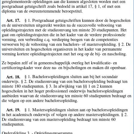
gereglementeerde opleidingen aan die kunnen afgesloten worden met een
postgraduaat getuigschrift zoals bedoeld in artikel 17, § 1, of met een
diploma van de overeenstemmende beroepstitel.
Art. 17.
§ 1. Postgraduaat getuigschriften kunnen door de hogescholen
en de universiteiten uitgereikt worden na de succesvolle voltooiing van
opleidingstrajecten met de studieomvang ten minste 20 studiepunten. Het
gaat om opleidingstrajecten die in het kader van de verdere professionele
vorming, een verbreding c.q. verdieping beogen van de competenties
verworven bij de voltooiing van een bachelors- of mastersopleiding. § 2. De
universiteiten en hogescholen organiseren in het kader van permanente
vorming kortere opleidingstrajecten met het oog op de bij- en nascholing.
Ze bepalen zelf of in gemeenschappelijk overleg het kwalificatie- en
certificeringskader voor deze na- en bijscholingen en maken dit openbaar.
Art. 18.
§ 1. Bachelorsopleidingen sluiten aan bij het secundair
onderwijs. § 2. De studieomvang van een bachelorsopleiding bedraagt ten
minste 180 studiepunten. § 3. In afwijking van §§ 1 en 2 kunnen
hogescholen in het hoger professioneel onderwijs bachelorsopleidingen
aanbieden waarvan de studieomvang ten minste 60 studiepunten bedraagt en
die volgen op een andere bachelorsopleiding.
Art. 19.
§ 1. Mastersopleidingen sluiten aan op bachelorsopleidingen
in het academisch onderwijs of volgen op andere mastersopleidingen. § 2.
De studieomvang van een mastersopleiding bedraagt ten minste 60
studiepunten.
Onderafdeling 3. - Opleidingsprogramma