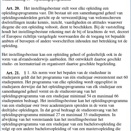
Art. 20.
Het instellingsbestuur stelt voor elke opleiding een
opleidingsprogramma vast. Dit bestaat uit een samenhangend geheel van
opleidingsonderdelen gericht op de verwezenlijking van welomschreven
doelstellingen inzake kennis, inzicht, vaardigheden en attitudes waarover
diegene die een opleiding voltooit, dient te beschikken. Bij de vaststelling
houdt het instellingsbestuur rekening met de bij of krachtens de wet, decreet
of Europese richtlijn vastgelegde voorwaarden die de toegang tot bepaalde
ambten of beroepen of andere voorschriften inhouden met betrekking tot de
opleiding.
Het instellingsbestuur kan een opleiding geheel of gedeeltelijk ook in de
vorm van afstandsonderwijs aanbieden. Het ontwikkelt daartoe geschikt
studie- en leermateriaal en organiseert daartoe geschikte begeleiding.
Art. 21.
§ 1. Als norm voor het bepalen van de studieduur in
studiejaren geldt dat het programma van één studiejaar overeenstemt met 60
studiepunten. Het programma van elke opleiding wordt opgesplitst in
studiejaren derwijze dat het opleidingsprogramma van elk studiejaar een
samenhangend geheel vormt en de studieomvang van het
opleidingsprogramma van een studiejaar minimaal 54 en maximaal 66
studiepunten bedraagt. Het instellingsbestuur kan het opleidingsprogramma
van een studiejaar over twee academiejaren spreiden in de vorm van
deeltijdse opleidingen. In dat geval bedraagt de studieomvang van het
opleidingsprogramma minimaal 27 en maximaal 33 studiepunten. In
afwijking van het vorenstaande kan het instellingsbestuur het
opleidingsprogramma van een studiejaar van een bachelorsopleiding die
volgt op een andere bachelorsopleiding of van een mastersopleiding die