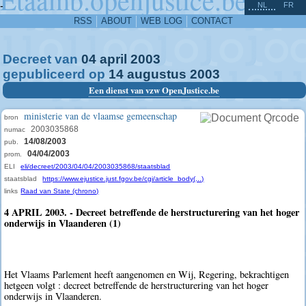
^
-
NL
FR
RSS
ABOUT
WEB LOG
CONTACT
Decreet van
04
april
2003
gepubliceerd op
14
augustus
2003
Een dienst van vzw OpenJustice.be
ministerie van de vlaamse gemeenschap
bron
2003035868
numac
14/08/2003
pub.
04/04/2003
prom.
ELI
eli/decreet/2003/04/04/2003035868/staatsblad
staatsblad
https://www.ejustice.just.fgov.be/cgi/article_body(...)
links
Raad van State (chrono)
4 APRIL 2003. - Decreet betreffende de herstructurering van het hoger
onderwijs in Vlaanderen (1)
Het Vlaams Parlement heeft aangenomen en Wij, Regering, bekrachtigen
hetgeen volgt : decreet betreffende de herstructurering van het hoger
onderwijs in Vlaanderen.