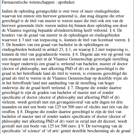
Farmaceutische wetenschappen : apotheker.
Indien de opleiding gerangschikt is over twee of meer studiegebieden
waarvan ten minste één hiervoor genoemd is, dan mag diegene die ertoe
gerechtigd is de titel van master te voeren naast die titel ook een van de
hiervoor genoemde titels voeren indien hij binnen deze opleiding een door
de Vlaamse regering bepaalde afstudeerrichting heeft voltooid. § 4. De
houders van de graad van master in de opleidingen en studiegebieden
waarvoor § 3 niet van toepassing is, kunnen de titel van licentiaat voeren. §
5. De houders van een graad van bachelor in de opleidingen en
studiegebieden bedoeld in artikel 23, § 1, en waarop § 2 niet toepassing is,
kunnen de titel van gegradueerde voeren. § 6. Degene aan wie op grond van
een examen aan een niet in de Vlaamse Gemeenschap gevestigde instelling
voor hoger onderwijs een graad is verleend van bachelor, master of doctor
(doctor of philosophy, met afkorting PhD of dr) en die gerechtigd is die
graad in het betreffende land als titel te voeren, is eveneens gerechtigd die
graad als titel te voeren in de Vlaamse Gemeenschap op dezelfde wijze als
in het betreffende land met aanduiding van de instelling van hoger
onderwijs die de graad heeft verleend. § 7. Diegene die zonder daartoe
gerechtigd te zijn de graden van bachelor of master met of zonder
specificatie of doctor (doctor of philosophy met afkorting PhD of dr)
verleent, wordt gestraft met een gevangenisstraf van acht dagen tot drie
maanden en met een boete van 125 tot 500 euro of slechts met één van die
straffen. § 8. Diegene die zonder daartoe gerechtigd te zijn de titel van
bachelor of master met of zonder nadere specificatie of doctor (doctor of
philosophy met afkorting PhD of dr) voert in strijd met dit decreet, wordt
gestraft met een boete van 125 tot 500 euro. § 9. De toevoeging van de
specificatie 'of science' of 'of arts' geniet dezelfde bescherming als de graad