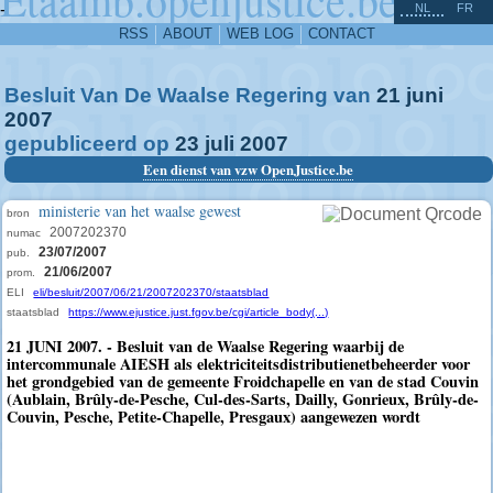
^
-
NL
FR
RSS
ABOUT
WEB LOG
CONTACT
Besluit Van De Waalse Regering van
21
juni
2007
gepubliceerd op
23
juli
2007
Een dienst van vzw OpenJustice.be
ministerie van het waalse gewest
bron
2007202370
numac
23/07/2007
pub.
21/06/2007
prom.
ELI
eli/besluit/2007/06/21/2007202370/staatsblad
staatsblad
https://www.ejustice.just.fgov.be/cgi/article_body(...)
21 JUNI 2007. - Besluit van de Waalse Regering waarbij de
intercommunale AIESH als elektriciteitsdistributienetbeheerder voor
het grondgebied van de gemeente Froidchapelle en van de stad Couvin
(Aublain, Brûly-de-Pesche, Cul-des-Sarts, Dailly, Gonrieux, Brûly-de-
Couvin, Pesche, Petite-Chapelle, Presgaux) aangewezen wordt