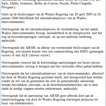
Sarts, Dailly, Gonrieux, Brûly-de-Couvin, Pesche, Petite-Chapelle,
Presgaux);
Gelet op de beslissingen van de Waalse Regering van 28 april 2005 en 26
januari 2006 betreffende het rationalisatieproces van de Waalse
intercommunales;
Overwegende dat dit rationalisatieproces de vermindering van het aantal
Waalse intercommunales beoogt, inzonderheid in de energiesector, met het
oog op kostenbesparingen, enerzijds, en op een uniforme tarifering,
anderzijds;
Overwegende dat AIESH, na afloop van voornoemde beslissingen van de
Regering, zou moeten kiezen voor een samenwerking met IDEG (gemengde
sector) of met ALE (zuivere sector);
Overwegende evenwel dat de kortstondige aanwijzingen om fusies tussen
intercommunales teweeg te brengen niet het verwachte effect gehad hebben;
Overwegende dat het rationalisatieproces van de intercommunales, alhoewel
het door de Waalse Regering gesteund wordt, niet doorgevoerd kan worden
zonder de wil van de gemeenten die over de gemeentelijke autonomie
terzake beschikken, enerzijds, en de distributienetbeheerders die te dien
einde de nodige stappen moeten ondernemen, anderzijds;
Ovewegende dat de aanwijzing van AIESH geen afbreuk doet aan de
tenuitvoerlegging van door de Waalse Regering overwogen projecten tot
fusie van netbeheerders;