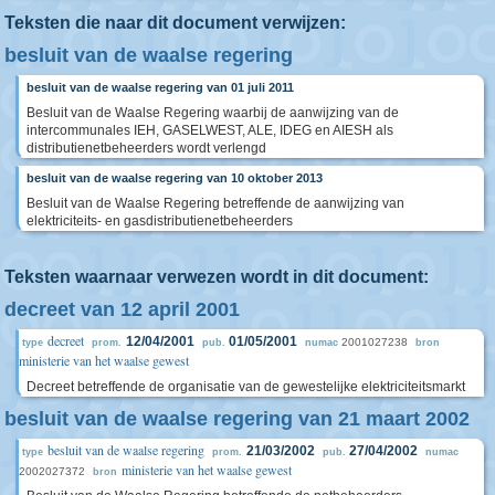
Teksten die naar dit document verwijzen:
besluit van de waalse regering
besluit van de waalse regering van 01 juli 2011
Besluit van de Waalse Regering waarbij de aanwijzing van de
intercommunales IEH, GASELWEST, ALE, IDEG en AIESH als
distributienetbeheerders wordt verlengd
besluit van de waalse regering van 10 oktober 2013
Besluit van de Waalse Regering betreffende de aanwijzing van
elektriciteits- en gasdistributienetbeheerders
Teksten waarnaar verwezen wordt in dit document:
decreet van 12 april 2001
decreet
12/04/2001
01/05/2001
2001027238
type
prom.
pub.
numac
bron
ministerie van het waalse gewest
Decreet betreffende de organisatie van de gewestelijke elektriciteitsmarkt
besluit van de waalse regering van 21 maart 2002
besluit van de waalse regering
21/03/2002
27/04/2002
type
prom.
pub.
numac
ministerie van het waalse gewest
2002027372
bron