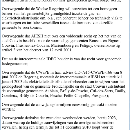
Overwegende dat de Waalse Regering wil aanzetten tot een homogeen
beheer van het gemeentelijke grondgebied inzake de gas- en
elektriciteitsdistributie om, o.a., een coherent beheer op technisch vlak te
waarborgen en tarifaire verschillen tussen de inwoners van dezelfde
gemeente te voorkomen;
Overwegende dat AIESH niet over een voldoende recht op het net van de
stad Couvin beschikt voor de voormalige gemeenten Boussu-en-Fagnes,
Couvin, Frasnes-lez-Couvin, Mariembourg en Petigny, overeenkomstig
artikel 3 van het decreet van 12 avril 2001;
Dat nu de intercommunale IDEG houder is van dat recht voor genoemde
fusiegemeenten;
Overwegende dat de CWaPE in haar advies CD-7e15-CWaPE-166 van 8
juni 2007 de Regering voorstelt de intercommunale AIESH tot uiterlijk 1
januari 2003 als elektriciteitsdistributienetbeheerder aan te wijzen voor het
grondgebied van de gemeente Froidchapelle en de stad Couvin (uitsluitend
de voormalige gemeenten Aublain, Brûly-de-Pesche, Cul-des-Sarts, Dailly,
Gonrieux, Brûly-de-Couvin, Pesche, Petite-Chapelle, Presgaux);
Overwegende dat de aanwijzingstermijnen eenvormig gemaakt moeten
worden;
Overwegende derhalve dat twee data weerhouden werden, hetzij 2023,
datum waarop de huidige aanwijzingen van de overige netbeheerders
vervallen, hetzij een termijn die tot 31 december 2010 loopt voor de