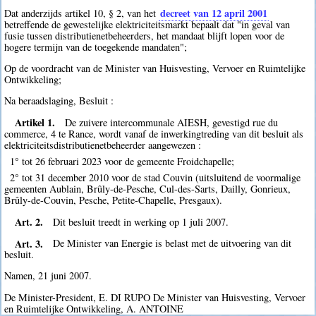
decreet van 12 april 2001
Dat anderzijds artikel 10, § 2, van het
betreffende de gewestelijke elektriciteitsmarkt bepaalt dat "in geval van
fusie tussen distributienetbeheerders, het mandaat blijft lopen voor de
hogere termijn van de toegekende mandaten";
Op de voordracht van de Minister van Huisvesting, Vervoer en Ruimtelijke
Ontwikkeling;
Na beraadslaging, Besluit :
Artikel 1.
De zuivere intercommunale AIESH, gevestigd rue du
commerce, 4 te Rance, wordt vanaf de inwerkingtreding van dit besluit als
elektriciteitsdistributienetbeheerder aangewezen :
1° tot 26 februari 2023 voor de gemeente Froidchapelle;
2° tot 31 december 2010 voor de stad Couvin (uitsluitend de voormalige
gemeenten Aublain, Brûly-de-Pesche, Cul-des-Sarts, Dailly, Gonrieux,
Brûly-de-Couvin, Pesche, Petite-Chapelle, Presgaux).
Art. 2.
Dit besluit treedt in werking op 1 juli 2007.
Art. 3.
De Minister van Energie is belast met de uitvoering van dit
besluit.
Namen, 21 juni 2007.
De Minister-President, E. DI RUPO De Minister van Huisvesting, Vervoer
en Ruimtelijke Ontwikkeling, A. ANTOINE