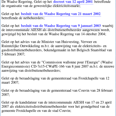
decreet van 12 april 2001
De Waalse Regering, Gelet op het
betreffende
de organisatie van de gewestelijke elektriciteitsmarkt;
besluit van de Waalse Regering van 21 maart 2002
Gelet op het
betreffende de netbeheerders;
besluit van de Waalse Regering van 9 januari 2003
Gelet op het
waarbij
de intercommunale AIESH als distributienetbeheerder aangewezen wordt,
gewijzigd bij het besluit van de Waalse Regering van 14 oktober 2004;
Gelet op het advies van de Minister van Huisvesting, Vervoer en
Ruimtelijke Ontwikkeling m.b.t. de aanwijzing van de elektriciteits- en
gasdistributienetbeheerders, bekendgemaakt in het Belgisch Staatsblad van
5 februari 2007;
Gelet op het advies van de "Commission wallonne pour l'Energie" (Waalse
Energiecommissie) CD-7e15-CWaPE-166 van 8 juni 2007 m.b.t. de nieuwe
aanwijzing van distributienetbeheerders;
Gelet op de beraadslaging van de gemeenteraad van Froidchapelle van 12
maart 2007;
Gelet op de beraadslaging van de gemeenteraad van Couvin van 28 februari
2007;
Gelet op de kandidatuur van de intercommunale AIESH van 17 en 23 april
2007 als elektriciteitsdistributienetbeheerder voor het grondgebied van de
gemeente Froidchapelle en van de stad Couvin;