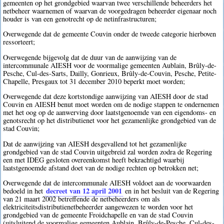
gemeenten op het grondgebied waarvan twee verschillende beheerders het
netbeheer waarnemen of waarvan de voorgedragen beheerder eigenaar noch
houder is van een genotrecht op de netinfrastructuren;
Overwegende dat de gemeente Couvin onder de tweede categorie hierboven
ressorteert;
Overwegende bijgevolg dat de duur van de aanwijzing van de
intercommunale AIESH voor de voormalige gemeenten Aublain, Brûly-de-
Pesche, Cul-des-Sarts, Dailly, Gonrieux, Brûly-de-Couvin, Pesche, Petite-
Chapelle, Presgaux tot 31 december 2010 beperkt moet worden;
Overwegende dat deze kortstondige aanwijzing van AIESH door de stad
Couvin en AIESH benut moet worden om de nodige stappen te ondernemen
met het oog op de aanwerving door laatstgenoemde van een eigendoms- en
genotsrecht op het distributienet voor het gezamenlijke grondgebied van de
stad Couvin;
Dat de aanwijzing van AIESH desgevallend tot het gezamenlijke
grondgebied van de stad Couvin uitgebreid zal worden zodra de Regering
een met IDEG gesloten overeenkomst heeft bekrachtigd waarbij
laatstgenoemde afstand doet van de nodige rechten op betrokken net;
Overwegende dat de intercommunale AIESH voldoet aan de voorwaarden
decreet van 12 april 2001
bedoeld in het
en in het besluit van de Regering
van 21 maart 2002 betreffende de netbeheerders om als
elektriciteitsdistributienetbeheerder aangewezen te worden voor het
grondgebied van de gemeente Froidchapelle en van de stad Couvin
(uitsluitend de voormalige gemeenten Aublain, Brûly-de-Pesche, Cul-des-