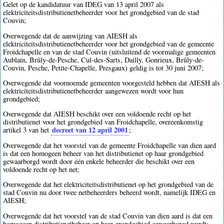
Gelet op de kandidatuur van IDEG van 13 april 2007 als
elektriciteitsdistributienetbeheerder voor het grondgebied van de stad
Couvin;
Overwegende dat de aanwijzing van AIESH als
elektriciteitsdistributienetbeheerder voor het grondgebied van de gemeente
Froidchapelle en van de stad Couvin (uitsluitend de voormalige gemeenten
Aublain, Brûly-de-Pesche, Cul-des-Sarts, Dailly, Gonrieux, Brûly-de-
Couvin, Pesche, Petite-Chapelle, Presgaux) geldig is tot 30 juni 2007;
Overwegende dat voornoemde gemeenten voorgesteld hebben dat AIESH als
elektriciteitsdistributienetbeheerder aangewezen wordt voor hun
grondgebied;
Overwegende dat AIESH beschikt over een voldoende recht op het
distributienet voor het grondgebied van Froidchapelle, overeenkomstig
decreet van 12 april 2001
artikel 3 van het
;
Overwegende dat het voorstel van de gemeente Froidchapelle van dien aard
is dat een homogeen beheer van het distributienet op haar grondgebied
gewaarborgd wordt door één enkele beheerder die beschikt over een
voldoende recht op het net;
Overwegende dat het elektriciteitsdistributienet op het grondgebied van de
stad Couvin nu door twee netbeheerders beheerd wordt, namelijk IDEG en
AIESH;
Overwegende dat het voorstel van de stad Couvin van dien aard is dat een
homogeen distributienetbeheer op haar grondgebied gewaarborgd wordt;