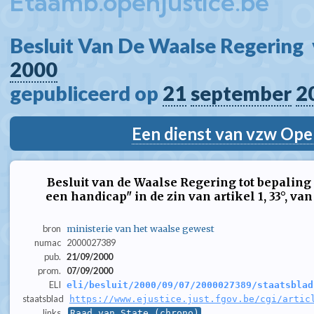
Etaamb.openjustice.be
Besluit Van De Waalse Regering  
2000
gepubliceerd op 
21
september
2
Een dienst van vzw Ope
Besluit van de Waalse Regering tot bepaling
een handicap" in de zin van artikel 1, 33°, v
bron
ministerie van het waalse gewest
numac
2000027389
pub.
21/09/2000
prom.
07/09/2000
ELI
eli/besluit/2000/09/07/2000027389/staatsblad
staatsblad
https://www.ejustice.just.fgov.be/cgi/artic
links
Raad van State (chrono)