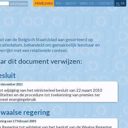
-
-
-
-
PRIVÉLEVEN
RSS
ABOUT
WEB LOG
CONTACT
NL
FR
ud van de Belgisch Staatsblad aan gesorteerd op
icatiedatum, behandeld om gemakkelijk leesbaar en
verrijkt met een relationele context.
aar dit document verwijzen:
esluit
23 december 2011
tot wijziging van het ministerieel besluit van 22 maart 2010
iteiten en de procedure tot toekenning van premies ter
oneel energiegebruik
 waalse regering
ring van 17 februari 2005
e Regering tot wijziging van het besluit van de Waalse Regering