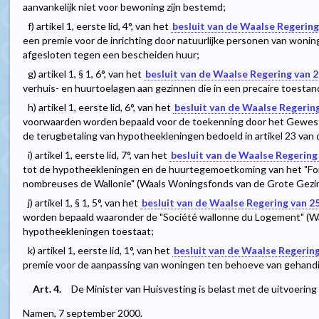
aanvankelijk niet voor bewoning zijn bestemd;
f) artikel 1, eerste lid, 4°, van het
besluit van de Waalse Regering
een premie voor de inrichting door natuurlijke personen van woni
afgesloten tegen een bescheiden huur;
g) artikel 1, § 1, 6°, van het
besluit van de Waalse Regering van 2
verhuis- en huurtoelagen aan gezinnen die in een precaire toestan
h) artikel 1, eerste lid, 6°, van het
besluit van de Waalse Regering
voorwaarden worden bepaald voor de toekenning door het Gewest
de terugbetaling van hypotheekleningen bedoeld in artikel 23 van
i) artikel 1, eerste lid, 7°, van het
besluit van de Waalse Regering 
tot de hypotheekleningen en de huurtegemoetkoming van het "Fo
nombreuses de Wallonie" (Waals Woningsfonds van de Grote Gezi
j) artikel 1, § 1, 5°, van het
besluit van de Waalse Regering van 25
worden bepaald waaronder de "Société wallonne du Logement" (W
hypotheekleningen toestaat;
k) artikel 1, eerste lid, 1°, van het
besluit van de Waalse Regering
premie voor de aanpassing van woningen ten behoeve van gehand
Art. 4.
De Minister van Huisvesting is belast met de uitvoering v
Namen, 7 september 2000.