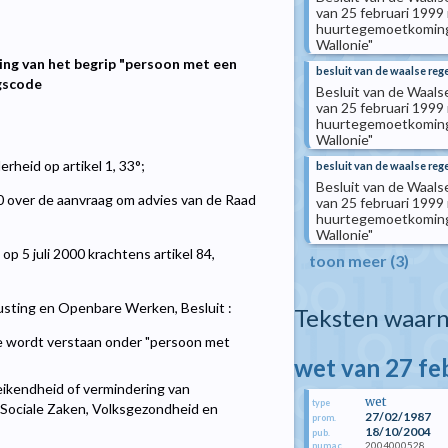
van 25 februari 1999
huurtegemoetkoming 
Wallonie"
ing van het begrip "persoon met een
besluit van de waalse reg
ngscode
Besluit van de Waals
van 25 februari 1999
huurtegemoetkoming 
Wallonie"
heid op artikel 1, 33°;
besluit van de waalse rege
Besluit van de Waals
0 over de aanvraag om advies van de Raad
van 25 februari 1999
huurtegemoetkoming 
Wallonie"
op 5 juli 2000 krachtens artikel 84,
toon meer (3)
rusting en Openbare Werken, Besluit :
Teksten waarn
e wordt verstaan onder "persoon met
wet van 27 fe
reikendheid of vermindering van
wet
type
an Sociale Zaken, Volksgezondheid en
27/02/1987
prom.
18/10/2004
pub.
2004000528
numac