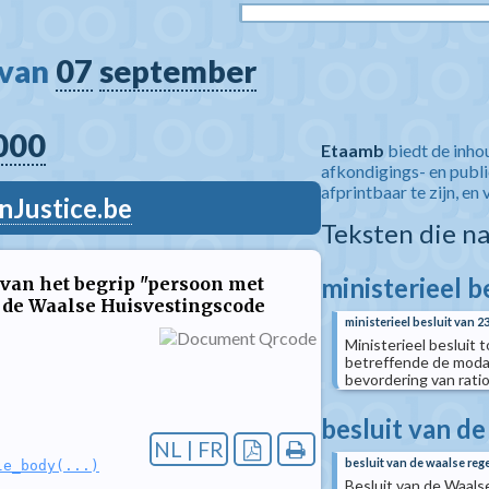
van 
07
september
000
Etaamb
biedt de inho
afkondigings- en publ
afprintbaar te zijn, en 
nJustice.be
Teksten die n
ministerieel b
 van het begrip "persoon met
an de Waalse Huisvestingscode
ministerieel besluit van 
Ministerieel besluit 
betreffende de modal
bevordering van rati
besluit van de
NL | FR
besluit van de waalse rege
le_body(...)
Besluit van de Waals