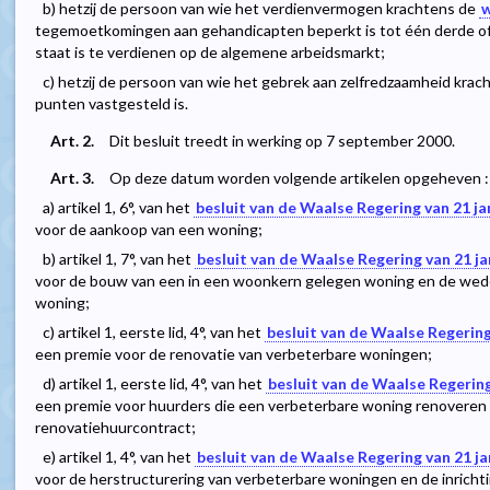
b) hetzij de persoon van wie het verdienvermogen krachtens de
w
tegemoetkomingen aan gehandicapten beperkt is tot één derde of 
staat is te verdienen op de algemene arbeidsmarkt;
c) hetzij de persoon van wie het gebrek aan zelfredzaamheid kra
punten vastgesteld is.
Art. 2.
Dit besluit treedt in werking op 7 september 2000.
Art. 3.
Op deze datum worden volgende artikelen opgeheven :
a) artikel 1, 6°, van het
besluit van de Waalse Regering van 21 ja
voor de aankoop van een woning;
b) artikel 1, 7°, van het
besluit van de Waalse Regering van 21 ja
voor de bouw van een in een woonkern gelegen woning en de we
woning;
c) artikel 1, eerste lid, 4°, van het
besluit van de Waalse Regering
een premie voor de renovatie van verbeterbare woningen;
d) artikel 1, eerste lid, 4°, van het
besluit van de Waalse Regering
een premie voor huurders die een verbeterbare woning renoveren 
renovatiehuurcontract;
e) artikel 1, 4°, van het
besluit van de Waalse Regering van 21 ja
voor de herstructurering van verbeterbare woningen en de inrich