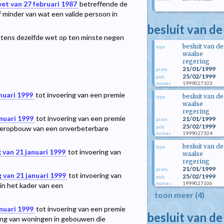
et van 27 februari 1987
betreffende de
minder van wat een valide persoon in
besluit van de
chtens dezelfde wet op ten minste negen
besluit van de
type
waalse
regering
21/01/1999
prom.
25/02/1999
pub.
1999027103
numac
nuari 1999
tot invoering van een premie
besluit van de
type
waalse
regering
nuari 1999
tot invoering van een premie
21/01/1999
prom.
25/02/1999
pub.
deropbouw van een onverbeterbare
1999027104
numac
besluit van de
type
 van 21 januari 1999
tot invoering van
waalse
regering
21/01/1999
prom.
 van 21 januari 1999
tot invoering van
25/02/1999
pub.
1999027106
numac
in het kader van een
toon meer (4)
nuari 1999
tot invoering van een premie
besluit van de
ting van woningen in gebouwen die