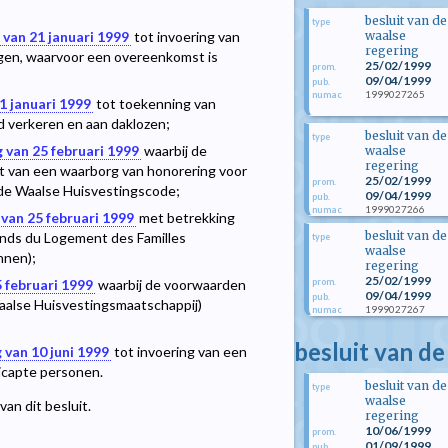
besluit van de
type
waalse
 van 21 januari 1999
tot invoering van
regering
ngen, waarvoor een overeenkomst is
25/02/1999
prom.
09/04/1999
pub.
1999027265
numac
1 januari 1999
tot toekenning van
d verkeren en aan daklozen;
besluit van de
type
 van 25 februari 1999
waarbij de
waalse
regering
 van een waarborg van honorering voor
25/02/1999
prom.
 de Waalse Huisvestingscode;
09/04/1999
pub.
1999027266
numac
van 25 februari 1999
met betrekking
besluit van de
nds du Logement des Familles
type
waalse
nnen);
regering
25/02/1999
prom.
 februari 1999
waarbij de voorwaarden
09/04/1999
pub.
aalse Huisvestingsmaatschappij)
1999027267
numac
besluit van de
 van 10 juni 1999
tot invoering van een
icapte personen.
besluit van de
type
waalse
an dit besluit.
regering
10/06/1999
prom.
01/09/1999
pub.