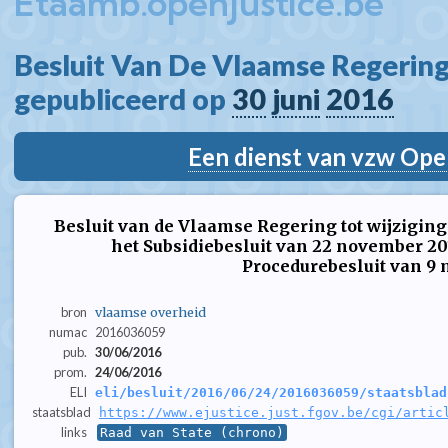
Etaamb.openjustice.be
Besluit Van De Vlaamse Regering
gepubliceerd op 
30
juni
2016
Een dienst van vzw Ope
Besluit van de Vlaamse Regering tot wijziging v
het Subsidiebesluit van 22 november 201
Procedurebesluit van 9 
bron
vlaamse overheid
numac
2016036059
pub.
30/06/2016
prom.
24/06/2016
ELI
eli/besluit/2016/06/24/2016036059/staatsblad
staatsblad
https://www.ejustice.just.fgov.be/cgi/artic
links
Raad van State (chrono)