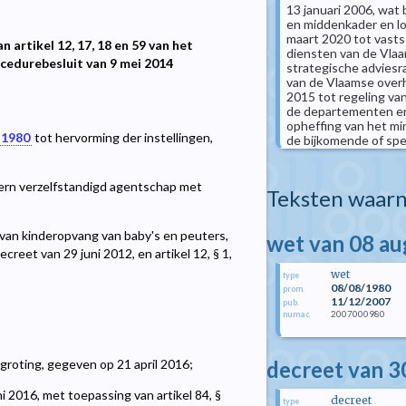
13 januari 2006, wat 
en middenkader en lo
maart 2020 tot vasts
n artikel 12, 17, 18 en 59 van het
diensten van de Vlaa
ocedurebesluit van 9 mei 2014
strategische adviesr
van de Vlaamse overh
2015 tot regeling va
de departementen en
opheffing van het mi
 1980
tot hervorming der instellingen,
de bijkomende of spe
tern verzelfstandigd agentschap met
Teksten waarn
van kinderopvang van baby's en peuters,
wet van 08 a
 decreet van 29 juni 2012, en artikel 12, § 1,
wet
type
08/08/1980
prom.
11/12/2007
pub.
2007000980
numac
decreet van 3
groting, gegeven op 21 april 2016;
 2016, met toepassing van artikel 84, §
decreet
type