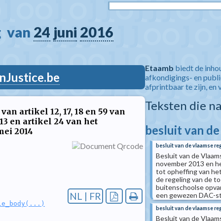
  van 
24
juni
2016
Etaamb
biedt de inho
nJustice.be
afkondigings- en publ
afprintbaar te zijn, en 
Teksten die n
an artikel 12, 17, 18 en 59 van
3 en artikel 24 van het
besluit van d
mei 2014
besluit van de vlaamse reg
Besluit van de Vlaams
november 2013 en he
tot opheffing van he
de regeling van de t
buitenschoolse opvan
NL | FR
een gewezen DAC-s
le_body(...)
besluit van de vlaamse re
Besluit van de Vlaam