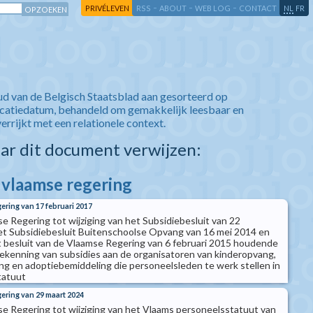
-
-
-
-
PRIVÉLEVEN
RSS
ABOUT
WEB LOG
CONTACT
NL
FR
ud van de Belgisch Staatsblad aan gesorteerd op
icatiedatum, behandeld om gemakkelijk leesbaar en
verrijkt met een relationele context.
aar dit document verwijzen:
e vlaamse regering
ering van 17 februari 2017
e Regering tot wijziging van het Subsidiebesluit van 22
t Subsidiebesluit Buitenschoolse Opvang van 16 mei 2014 en
t besluit van de Vlaamse Regering van 6 februari 2015 houdende
oekenning van subsidies aan de organisatoren van kinderopvang,
g en adoptiebemiddeling die personeelsleden te werk stellen in
tatuut
gering van 29 maart 2024
se Regering tot wijziging van het Vlaams personeelsstatuut van