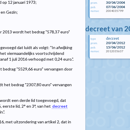
d op 12 januari 1973;
30/04/2004
prom.
07/06/2004
pub.
2004035799
numac
 en Gezin;
decreet van 2
er 2013 wordt het bedrag "578,37 euro"
decreet
type
20/04/2012
prom.
15/06/2012
ngevoegd dat luidt als volgt: "In afwijking
pub.
2012035637
numac
 het viermaandelijks voortschrijdend
anaf 1 juli 2016 verhoogd met 0,24 euro.".
 het bedrag "5529,66 euro" vervangen door
 wordt het bedrag "2307,80 euro" vervangen
 wordt een derde lid toegevoegd, dat
 eerste lid, 2° en 3°, van het
decreet
.".
6, met uitzondering van artikel 2, dat in