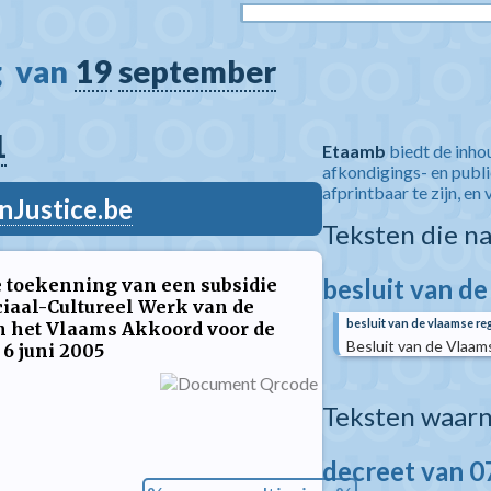
  van 
19
september
1
Etaamb
biedt de inho
afkondigings- en publ
afprintbaar te zijn, en 
nJustice.be
Teksten die n
besluit van d
 toekenning van een subsidie
ciaal-Cultureel Werk van de
besluit van de vlaamse re
 het Vlaams Akkoord voor de
Besluit van de Vlaams
 6 juni 2005
Teksten waarn
decreet van 0