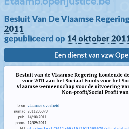
Etaamb.openjustice.be
Besluit Van De Vlaamse Regering
2011
gepubliceerd op 
14
oktober
201
Een dienst van vzw Ope
Besluit van de Vlaamse Regering houdende de
voor 2011 aan het Sociaal Fonds voor het So
Vlaamse Gemeenschap voor de uitvoering van
Non-profit/Social Profit van
bron
vlaamse overheid
numac
2011205078
pub.
14/10/2011
prom.
19/09/2011
ELI
eli/besluit/2011/09/19/2011205078/staatsblad