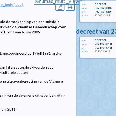
%numac_multi_view%
decreet
type
le_body(...)
07/05/2004
prom.
05/08/2004
pub.
2004036199
numac
de de toekenning van een subsidie
 Werk van de Vlaamse Gemeenschap voor
decreet van 
 Profit van 6 juni 2005
decreet
type
23/12/2010
prom.
29/12/2010
pub.
2010036015
numac
 gecoördineerd op 17 juli 1991, artikel
van intersectorale akkoorden voor
-culturele sector;
ne uitgavenbegroting van de Vlaamse
ssing van de algemene uitgavenbegroting
 juni 2011;