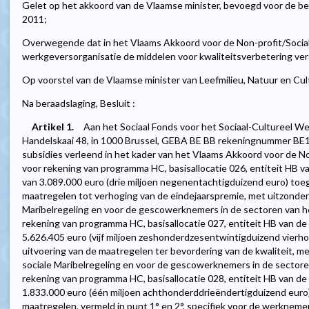
Gelet op het akkoord van de Vlaamse minister, bevoegd voor de 
2011;
Overwegende dat in het Vlaams Akkoord voor de Non-profit/Social
werkgeversorganisatie de middelen voor kwaliteitsverbetering ver
Op voorstel van de Vlaamse minister van Leefmilieu, Natuur en Cul
Na beraadslaging, Besluit :
Artikel 1.
Aan het Sociaal Fonds voor het Sociaal-Cultureel 
Handelskaai 48, in 1000 Brussel, GEBA BE BB rekeningnummer BE
subsidies verleend in het kader van het Vlaams Akkoord voor de Non-
voor rekening van programma HC, basisallocatie 026, entiteit HB 
van 3.089.000 euro (drie miljoen negenentachtigduizend euro) toe
maatregelen tot verhoging van de eindejaarspremie, met uitzonder
Maribelregeling en voor de gescowerknemers in de sectoren van het
rekening van programma HC, basisallocatie 027, entiteit HB van d
5.626.405 euro (vijf miljoen zeshonderdzesentwintigduizend vierho
uitvoering van de maatregelen ter bevordering van de kwaliteit, m
sociale Maribelregeling en voor de gescowerknemers in de sectoren
rekening van programma HC, basisallocatie 028, entiteit HB van d
1.833.000 euro (één miljoen achthonderddrieëndertigduizend euro
maatregelen, vermeld in punt 1° en 2°, specifiek voor de werknemer