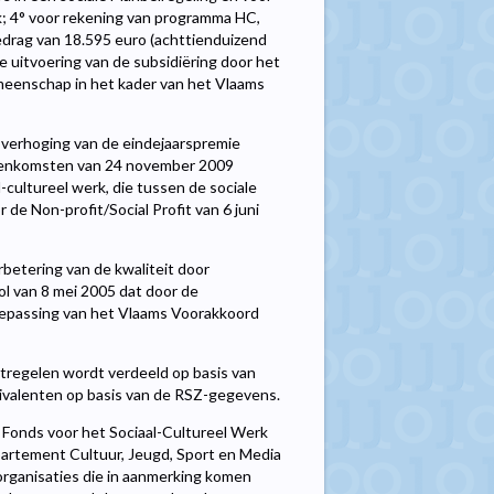
k; 4° voor rekening van programma HC,
edrag van 18.595 euro (achttienduizend
e uitvoering van de subsidiëring door het
meenschap in het kader van het Vlaams
 verhoging van de eindejaarspremie
reenkomsten van 24 november 2009
cultureel werk, die tussen de sociale
de Non-profit/Social Profit van 6 juni
rbetering van de kwaliteit door
ol van 8 mei 2005 dat door de
epassing van het Vlaams Voorakkoord
atregelen wordt verdeeld op basis van
uivalenten op basis van de RSZ-gegevens.
l Fonds voor het Sociaal-Cultureel Werk
partement Cultuur, Jeugd, Sport en Media
organisaties die in aanmerking komen