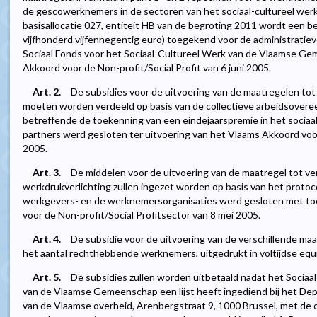
de gescowerknemers in de sectoren van het sociaal-cultureel wer
basisallocatie 027, entiteit HB van de begroting 2011 wordt een b
vijfhonderd vijfennegentig euro) toegekend voor de administratiev
Sociaal Fonds voor het Sociaal-Cultureel Werk van de Vlaamse Ge
Akkoord voor de Non-profit/Social Profit van 6 juni 2005.
Art. 2.
De subsidies voor de uitvoering van de maatregelen tot
moeten worden verdeeld op basis van de collectieve arbeidsove
betreffende de toekenning van een eindejaarspremie in het sociaal-
partners werd gesloten ter uitvoering van het Vlaams Akkoord voor 
2005.
Art. 3.
De middelen voor de uitvoering van de maatregel tot ve
werkdrukverlichting zullen ingezet worden op basis van het protoc
werkgevers- en de werknemersorganisaties werd gesloten met to
voor de Non-profit/Social Profitsector van 8 mei 2005.
Art. 4.
De subsidie voor de uitvoering van de verschillende ma
het aantal rechthebbende werknemers, uitgedrukt in voltijdse eq
Art. 5.
De subsidies zullen worden uitbetaald nadat het Sociaa
van de Vlaamse Gemeenschap een lijst heeft ingediend bij het De
van de Vlaamse overheid, Arenbergstraat 9, 1000 Brussel, met de 