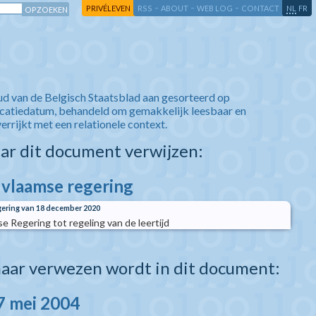
-
-
-
-
PRIVÉLEVEN
RSS
ABOUT
WEB LOG
CONTACT
NL
FR
ud van de Belgisch Staatsblad aan gesorteerd op
icatiedatum, behandeld om gemakkelijk leesbaar en
verrijkt met een relationele context.
aar dit document verwijzen:
e vlaamse regering
gering van 18 december 2020
e Regering tot regeling van de leertijd
aar verwezen wordt in dit document:
7 mei 2004