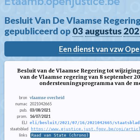
Etaamb.openjustice.be
Besluit Van De Vlaamse Regering
gepubliceerd op 
03
augustus
202
Een dienst van vzw Ope
Besluit van de Vlaamse Regering tot wijziging 
van de Vlaamse regering van 8 september 2
ondersteuningsprogramma van de 
bron
vlaamse overheid
numac
2021042665
pub.
03/08/2021
prom.
16/07/2021
ELI
eli/besluit/2021/07/16/2021042665/staatsblad
staatsblad
https://www.ejustice.just.fgov.be/cgi/artic
links
Raad van State (chrono)