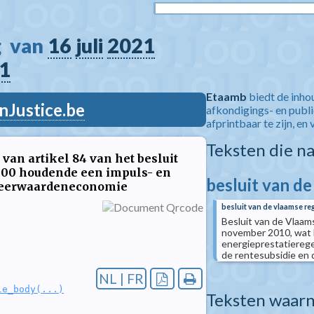
  van 
16
juli
2021
1
Etaamb
biedt de inho
nJustice.be
afkondigings- en publ
afprintbaar te zijn, en 
Teksten die n
van artikel 84 van het besluit
000 houdende een impuls- en
besluit van d
meerwaardeneconomie
besluit van de vlaamse re
Besluit van de Vlaams
november 2010, wat b
energieprestatierege
de rentesubsidie en
NL | FR
le_body(...)
Teksten waarn