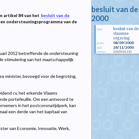
besluit van d
n artikel 84 van het
besluit van de
2000
 en ondersteuningsprogramma van de
besluit van de
type
vlaamse
regering
08/09/2000
prom.
28/11/2000
pub.
2000036130
numac
bruari 2012 betreffende de ondersteuning
e stimulering van het maatschappelijk
se minister, bevoegd voor de begroting,
ividend cv, het erkende Vlaams
iende portefeuille. Om een antwoord te
ernemers in het postcoronatijdperk, kan
aal een derde van het kapitaal van
ister van Economie, Innovatie, Werk,