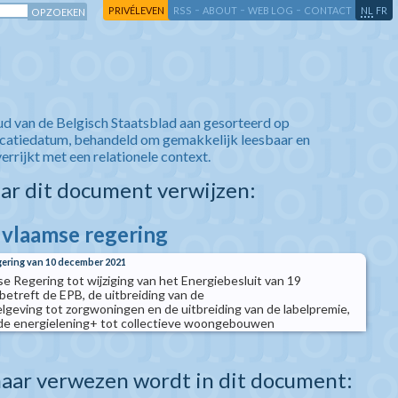
-
-
-
-
PRIVÉLEVEN
RSS
ABOUT
WEB LOG
CONTACT
NL
FR
ud van de Belgisch Staatsblad aan gesorteerd op
icatiedatum, behandeld om gemakkelijk leesbaar en
verrijkt met een relationele context.
aar dit document verwijzen:
e vlaamse regering
gering van 10 december 2021
e Regering tot wijziging van het Energiebesluit van 19
etreft de EPB, de uitbreiding van de
lgeving tot zorgwoningen en de uitbreiding van de labelpremie,
 de energielening+ tot collectieve woongebouwen
aar verwezen wordt in dit document: