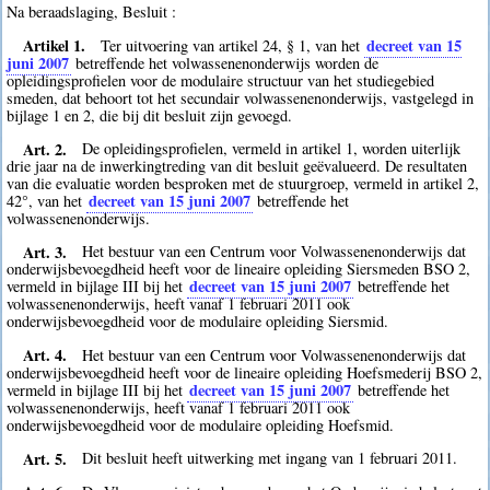
Na beraadslaging, Besluit :
Artikel 1.
decreet van 15
Ter uitvoering van artikel 24, § 1, van het
juni 2007
betreffende het volwassenenonderwijs worden de
opleidingsprofielen voor de modulaire structuur van het studiegebied
smeden, dat behoort tot het secundair volwassenenonderwijs, vastgelegd in
bijlage 1 en 2, die bij dit besluit zijn gevoegd.
Art. 2.
De opleidingsprofielen, vermeld in artikel 1, worden uiterlijk
drie jaar na de inwerkingtreding van dit besluit geëvalueerd. De resultaten
van die evaluatie worden besproken met de stuurgroep, vermeld in artikel 2,
decreet van 15 juni 2007
42°, van het
betreffende het
volwassenenonderwijs.
Art. 3.
Het bestuur van een Centrum voor Volwassenenonderwijs dat
onderwijsbevoegdheid heeft voor de lineaire opleiding Siersmeden BSO 2,
decreet van 15 juni 2007
vermeld in bijlage III bij het
betreffende het
volwassenenonderwijs, heeft vanaf 1 februari 2011 ook
onderwijsbevoegdheid voor de modulaire opleiding Siersmid.
Art. 4.
Het bestuur van een Centrum voor Volwassenenonderwijs dat
onderwijsbevoegdheid heeft voor de lineaire opleiding Hoefsmederij BSO 2,
decreet van 15 juni 2007
vermeld in bijlage III bij het
betreffende het
volwassenenonderwijs, heeft vanaf 1 februari 2011 ook
onderwijsbevoegdheid voor de modulaire opleiding Hoefsmid.
Art. 5.
Dit besluit heeft uitwerking met ingang van 1 februari 2011.