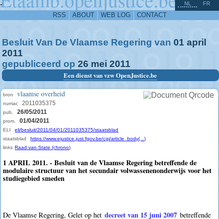
^
-
NL
FR
RSS
ABOUT
WEB LOG
CONTACT
Besluit Van De Vlaamse Regering van
01
april
2011
gepubliceerd op
26
mei
2011
Een dienst van vzw OpenJustice.be
vlaamse overheid
bron
2011035375
numac
26/05/2011
pub.
01/04/2011
prom.
ELI
eli/besluit/2011/04/01/2011035375/staatsblad
staatsblad
https://www.ejustice.just.fgov.be/cgi/article_body(...)
links
Raad van State (chrono)
1 APRIL 2011. - Besluit van de Vlaamse Regering betreffende de
modulaire structuur van het secundair volwassenenonderwijs voor het
studiegebied smeden
decreet van 15 juni 2007
De Vlaamse Regering, Gelet op het
betreffende