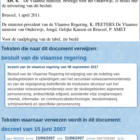
Art. 6.
De Vlaamse minister, bevoegd voor het Onderwijs, is belast met
de uitvoering van dit besluit.
Brussel, 1 april 2011.
De minister-president van de Vlaamse Regering, K. PEETERS De Vlaamse
minister van Onderwijs, Jeugd, Gelijke Kansen en Brussel, P. SMET
Voor de raadpleging van de tabel, zie beeld
Teksten die naar dit document verwijzen:
besluit van de vlaamse regering
besluit van de vlaamse regering van 08 september 2017
Besluit van de Vlaamse Regering tot wijziging van de indeling van
studiegebieden in opleidingen van het secundair volwassenenonderwijs
en van de regelgeving betreffende de modulaire structuur van het
secundair volwassenenonderwijs voor de studiegebieden algemene
personenzorg, ambachtelijk erfgoed, assistentie vrije zorgberoepen,
chemie, informatie- en communicatietechnologie, meubelmakerij,
schrijnwerkerij en specifieke personenzorg
Teksten waarnaar verwezen wordt in dit document:
decreet van 15 juni 2007
decreet
15/06/2007
31/08/2007
2007036482
type
prom.
pub.
numac
bron