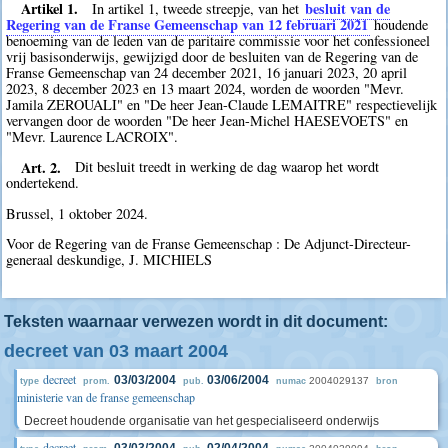
Artikel 1.
besluit van de
In artikel 1, tweede streepje, van het
Regering van de Franse Gemeenschap van 12 februari 2021
houdende
benoeming van de leden van de paritaire commissie voor het confessioneel
vrij basisonderwijs, gewijzigd door de besluiten van de Regering van de
Franse Gemeenschap van 24 december 2021, 16 januari 2023, 20 april
2023, 8 december 2023 en 13 maart 2024, worden de woorden "Mevr.
Jamila ZEROUALI" en "De heer Jean-Claude LEMAITRE" respectievelijk
vervangen door de woorden "De heer Jean-Michel HAESEVOETS" en
"Mevr. Laurence LACROIX".
Art. 2.
Dit besluit treedt in werking de dag waarop het wordt
ondertekend.
Brussel, 1 oktober 2024.
Voor de Regering van de Franse Gemeenschap : De Adjunct-Directeur-
generaal deskundige, J. MICHIELS
Teksten waarnaar verwezen wordt in dit document:
decreet van 03 maart 2004
decreet
03/03/2004
03/06/2004
2004029137
type
prom.
pub.
numac
bron
ministerie van de franse gemeenschap
Decreet houdende organisatie van het gespecialiseerd onderwijs
decreet
03/03/2004
02/04/2004