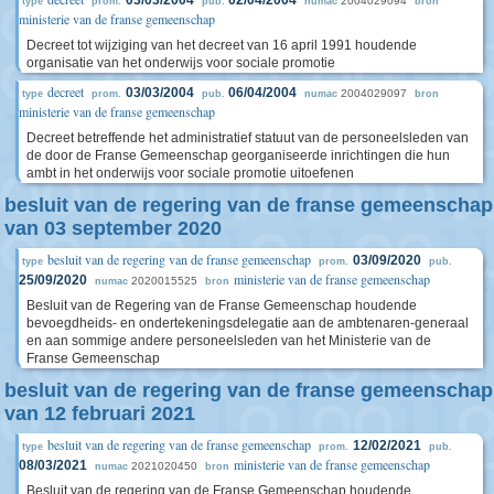
2004029094
type
prom.
pub.
numac
bron
ministerie van de franse gemeenschap
Decreet tot wijziging van het decreet van 16 april 1991 houdende
organisatie van het onderwijs voor sociale promotie
decreet
03/03/2004
06/04/2004
2004029097
type
prom.
pub.
numac
bron
ministerie van de franse gemeenschap
Decreet betreffende het administratief statuut van de personeelsleden van
de door de Franse Gemeenschap georganiseerde inrichtingen die hun
ambt in het onderwijs voor sociale promotie uitoefenen
besluit van de regering van de franse gemeenschap
van 03 september 2020
besluit van de regering van de franse gemeenschap
03/09/2020
type
prom.
pub.
ministerie van de franse gemeenschap
25/09/2020
2020015525
numac
bron
Besluit van de Regering van de Franse Gemeenschap houdende
bevoegdheids- en ondertekeningsdelegatie aan de ambtenaren-generaal
en aan sommige andere personeelsleden van het Ministerie van de
Franse Gemeenschap
besluit van de regering van de franse gemeenschap
van 12 februari 2021
besluit van de regering van de franse gemeenschap
12/02/2021
type
prom.
pub.
ministerie van de franse gemeenschap
08/03/2021
2021020450
numac
bron
Besluit van de regering van de Franse Gemeenschap houdende