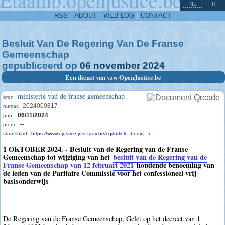
^
-
NL
FR
RSS
ABOUT
WEB LOG
CONTACT
Besluit Van De Regering Van De Franse
Gemeenschap
gepubliceerd op
06
november
2024
Een dienst van vzw OpenJustice.be
ministerie van de franse gemeenschap
bron
2024009817
numac
06/11/2024
pub.
--
prom.
staatsblad
https://www.ejustice.just.fgov.be/cgi/article_body(...)
1 OKTOBER 2024. - Besluit van de Regering van de Franse
Gemeenschap tot wijziging van het
besluit van de Regering van de
Franse Gemeenschap van 12 februari 2021
houdende benoeming van
de leden van de Paritaire Commissie voor het confessioneel vrij
basisonderwijs
De Regering van de Franse Gemeenschap, Gelet op het decreet van 1