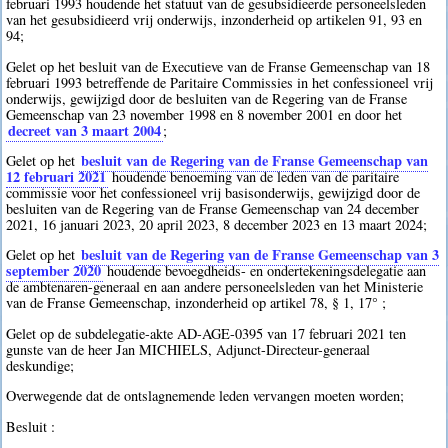
februari 1993 houdende het statuut van de gesubsidieerde personeelsleden
van het gesubsidieerd vrij onderwijs, inzonderheid op artikelen 91, 93 en
94;
Gelet op het besluit van de Executieve van de Franse Gemeenschap van 18
februari 1993 betreffende de Paritaire Commissies in het confessioneel vrij
onderwijs, gewijzigd door de besluiten van de Regering van de Franse
Gemeenschap van 23 november 1998 en 8 november 2001 en door het
decreet van 3 maart 2004
;
besluit van de Regering van de Franse Gemeenschap van
Gelet op het
12 februari 2021
houdende benoeming van de leden van de paritaire
commissie voor het confessioneel vrij basisonderwijs, gewijzigd door de
besluiten van de Regering van de Franse Gemeenschap van 24 december
2021, 16 januari 2023, 20 april 2023, 8 december 2023 en 13 maart 2024;
besluit van de Regering van de Franse Gemeenschap van 3
Gelet op het
september 2020
houdende bevoegdheids- en ondertekeningsdelegatie aan
de ambtenaren-generaal en aan andere personeelsleden van het Ministerie
van de Franse Gemeenschap, inzonderheid op artikel 78, § 1, 17° ;
Gelet op de subdelegatie-akte AD-AGE-0395 van 17 februari 2021 ten
gunste van de heer Jan MICHIELS, Adjunct-Directeur-generaal
deskundige;
Overwegende dat de ontslagnemende leden vervangen moeten worden;
Besluit :