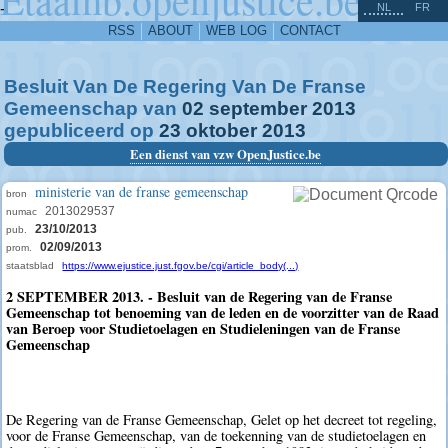
^
-
NL
FR
RSS
ABOUT
WEB LOG
CONTACT
Besluit Van De Regering Van De Franse
Gemeenschap van
02
september
2013
gepubliceerd op
23
oktober
2013
Een dienst van vzw OpenJustice.be
ministerie van de franse gemeenschap
bron
2013029537
numac
23/10/2013
pub.
02/09/2013
prom.
staatsblad
https://www.ejustice.just.fgov.be/cgi/article_body(...)
2 SEPTEMBER 2013. - Besluit van de Regering van de Franse
Gemeenschap tot benoeming van de leden en de voorzitter van de Raad
van Beroep voor Studietoelagen en Studieleningen van de Franse
Gemeenschap
De Regering van de Franse Gemeenschap, Gelet op het decreet tot regeling,
voor de Franse Gemeenschap, van de toekenning van de studietoelagen en