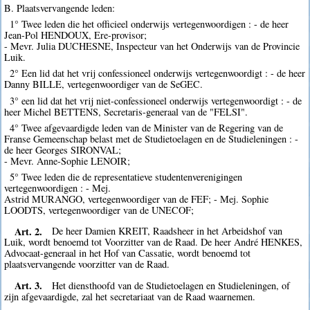
B. Plaatsvervangende leden:
1° Twee leden die het officieel onderwijs vertegenwoordigen : - de heer
Jean-Pol HENDOUX, Ere-provisor;
- Mevr. Julia DUCHESNE, Inspecteur van het Onderwijs van de Provincie
Luik.
2° Een lid dat het vrij confessioneel onderwijs vertegenwoordigt : - de heer
Danny BILLE, vertegenwoordiger van de SeGEC.
3° een lid dat het vrij niet-confessioneel onderwijs vertegenwoordigt : - de
heer Michel BETTENS, Secretaris-generaal van de "FELSI".
4° Twee afgevaardigde leden van de Minister van de Regering van de
Franse Gemeenschap belast met de Studietoelagen en de Studieleningen : -
de heer Georges SIRONVAL;
- Mevr. Anne-Sophie LENOIR;
5° Twee leden die de representatieve studentenverenigingen
vertegenwoordigen : - Mej.
Astrid MURANGO, vertegenwoordiger van de FEF; - Mej. Sophie
LOODTS, vertegenwoordiger van de UNECOF;
Art. 2.
De heer Damien KREIT, Raadsheer in het Arbeidshof van
Luik, wordt benoemd tot Voorzitter van de Raad. De heer André HENKES,
Advocaat-generaal in het Hof van Cassatie, wordt benoemd tot
plaatsvervangende voorzitter van de Raad.
Art. 3.
Het diensthoofd van de Studietoelagen en Studieleningen, of
zijn afgevaardigde, zal het secretariaat van de Raad waarnemen.