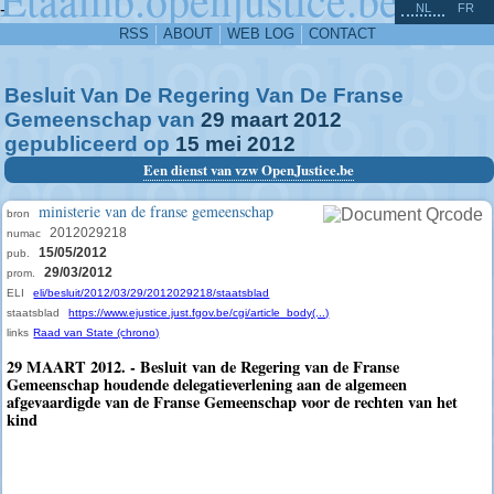
^
-
NL
FR
RSS
ABOUT
WEB LOG
CONTACT
Besluit Van De Regering Van De Franse
Gemeenschap van
29
maart
2012
gepubliceerd op
15
mei
2012
Een dienst van vzw OpenJustice.be
ministerie van de franse gemeenschap
bron
2012029218
numac
15/05/2012
pub.
29/03/2012
prom.
ELI
eli/besluit/2012/03/29/2012029218/staatsblad
staatsblad
https://www.ejustice.just.fgov.be/cgi/article_body(...)
links
Raad van State (chrono)
29 MAART 2012. - Besluit van de Regering van de Franse
Gemeenschap houdende delegatieverlening aan de algemeen
afgevaardigde van de Franse Gemeenschap voor de rechten van het
kind