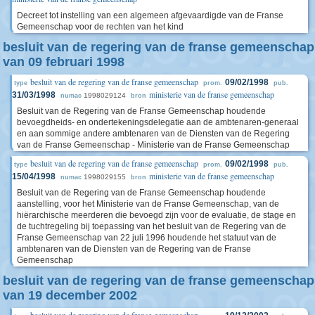
Decreet tot instelling van een algemeen afgevaardigde van de Franse
Gemeenschap voor de rechten van het kind
besluit van de regering van de franse gemeenschap
van 09 februari 1998
besluit van de regering van de franse gemeenschap
09/02/1998
type
prom.
pub.
ministerie van de franse gemeenschap
31/03/1998
1998029124
numac
bron
Besluit van de Regering van de Franse Gemeenschap houdende
bevoegdheids- en ondertekeningsdelegatie aan de ambtenaren-generaal
en aan sommige andere ambtenaren van de Diensten van de Regering
van de Franse Gemeenschap - Ministerie van de Franse Gemeenschap
besluit van de regering van de franse gemeenschap
09/02/1998
type
prom.
pub.
ministerie van de franse gemeenschap
15/04/1998
1998029155
numac
bron
Besluit van de Regering van de Franse Gemeenschap houdende
aanstelling, voor het Ministerie van de Franse Gemeenschap, van de
hiërarchische meerderen die bevoegd zijn voor de evaluatie, de stage en
de tuchtregeling bij toepassing van het besluit van de Regering van de
Franse Gemeenschap van 22 juli 1996 houdende het statuut van de
ambtenaren van de Diensten van de Regering van de Franse
Gemeenschap
besluit van de regering van de franse gemeenschap
van 19 december 2002
besluit van de regering van de franse gemeenschap