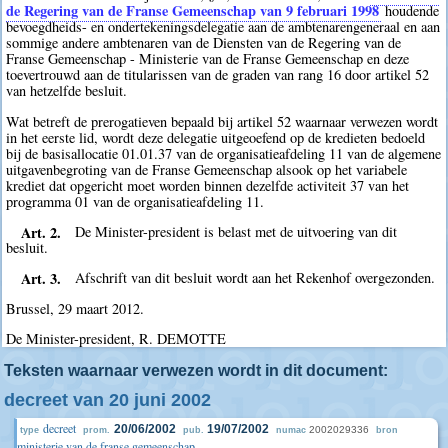
de Regering van de Franse Gemeenschap van 9 februari 1998
houdende
bevoegdheids- en ondertekeningsdelegatie aan de ambtenarengeneraal en aan
sommige andere ambtenaren van de Diensten van de Regering van de
Franse Gemeenschap - Ministerie van de Franse Gemeenschap en deze
toevertrouwd aan de titularissen van de graden van rang 16 door artikel 52
van hetzelfde besluit.
Wat betreft de prerogatieven bepaald bij artikel 52 waarnaar verwezen wordt
in het eerste lid, wordt deze delegatie uitgeoefend op de kredieten bedoeld
bij de basisallocatie 01.01.37 van de organisatieafdeling 11 van de algemene
uitgavenbegroting van de Franse Gemeenschap alsook op het variabele
krediet dat opgericht moet worden binnen dezelfde activiteit 37 van het
programma 01 van de organisatieafdeling 11.
Art. 2.
De Minister-president is belast met de uitvoering van dit
besluit.
Art. 3.
Afschrift van dit besluit wordt aan het Rekenhof overgezonden.
Brussel, 29 maart 2012.
De Minister-president, R. DEMOTTE
Teksten waarnaar verwezen wordt in dit document:
decreet van 20 juni 2002
decreet
20/06/2002
19/07/2002
2002029336
type
prom.
pub.
numac
bron
ministerie van de franse gemeenschap