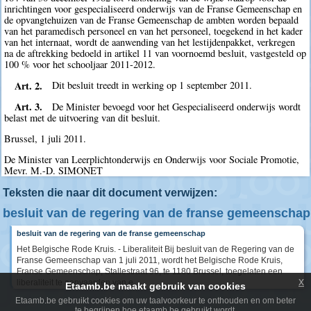
inrichtingen voor gespecialiseerd onderwijs van de Franse Gemeenschap en
de opvangtehuizen van de Franse Gemeenschap de ambten worden bepaald
van het paramedisch personeel en van het personeel, toegekend in het kader
van het internaat, wordt de aanwending van het lestijdenpakket, verkregen
na de aftrekking bedoeld in artikel 11 van voornoemd besluit, vastgesteld op
100 % voor het schooljaar 2011-2012.
Art. 2.
Dit besluit treedt in werking op 1 september 2011.
Art. 3.
De Minister bevoegd voor het Gespecialiseerd onderwijs wordt
belast met de uitvoering van dit besluit.
Brussel, 1 juli 2011.
De Minister van Leerplichtonderwijs en Onderwijs voor Sociale Promotie,
Mevr. M.-D. SIMONET
Teksten die naar dit document verwijzen:
besluit van de regering van de franse gemeenschap
besluit van de regering van de franse gemeenschap
Het Belgische Rode Kruis. - Liberaliteit Bij besluit van de Regering van de
Franse Gemeenschap van 1 juli 2011, wordt het Belgische Rode Kruis,
Franse Gemeenschap, Stallestraat 96, te 1180 Brussel, toegelaten een
x
liberaliteit te aanvaarden van e
Etaamb.be maakt gebruik van cookies
Etaamb.be gebruikt cookies om uw taalvoorkeur te onthouden en om beter
te begrijpen hoe etaamb.be gebruikt wordt.