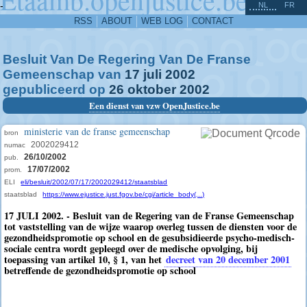
^
-
NL
FR
RSS
ABOUT
WEB LOG
CONTACT
Besluit Van De Regering Van De Franse
Gemeenschap van
17
juli
2002
gepubliceerd op
26
oktober
2002
Een dienst van vzw OpenJustice.be
ministerie van de franse gemeenschap
bron
2002029412
numac
26/10/2002
pub.
17/07/2002
prom.
ELI
eli/besluit/2002/07/17/2002029412/staatsblad
staatsblad
https://www.ejustice.just.fgov.be/cgi/article_body(...)
17 JULI 2002. - Besluit van de Regering van de Franse Gemeenschap
tot vaststelling van de wijze waarop overleg tussen de diensten voor de
gezondheidspromotie op school en de gesubsidieerde psycho-medisch-
sociale centra wordt gepleegd over de medische opvolging, bij
toepassing van artikel 10, § 1, van het
decreet van 20 december 2001
betreffende de gezondheidspromotie op school