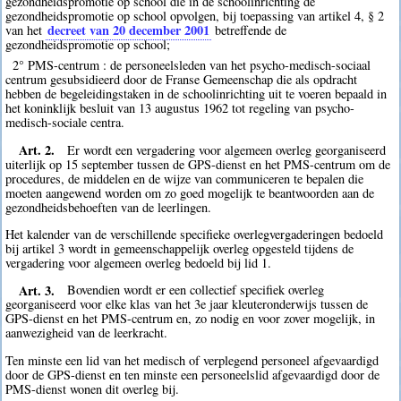
gezondheidspromotie op school die in de schoolinrichting de
gezondheidspromotie op school opvolgen, bij toepassing van artikel 4, § 2
decreet van 20 december 2001
van het
betreffende de
gezondheidspromotie op school;
2° PMS-centrum : de personeelsleden van het psycho-medisch-sociaal
centrum gesubsidieerd door de Franse Gemeenschap die als opdracht
hebben de begeleidingstaken in de schoolinrichting uit te voeren bepaald in
het koninklijk besluit van 13 augustus 1962 tot regeling van psycho-
medisch-sociale centra.
Art. 2.
Er wordt een vergadering voor algemeen overleg georganiseerd
uiterlijk op 15 september tussen de GPS-dienst en het PMS-centrum om de
procedures, de middelen en de wijze van communiceren te bepalen die
moeten aangewend worden om zo goed mogelijk te beantwoorden aan de
gezondheidsbehoeften van de leerlingen.
Het kalender van de verschillende specifieke overlegvergaderingen bedoeld
bij artikel 3 wordt in gemeenschappelijk overleg opgesteld tijdens de
vergadering voor algemeen overleg bedoeld bij lid 1.
Art. 3.
Bovendien wordt er een collectief specifiek overleg
georganiseerd voor elke klas van het 3e jaar kleuteronderwijs tussen de
GPS-dienst en het PMS-centrum en, zo nodig en voor zover mogelijk, in
aanwezigheid van de leerkracht.
Ten minste een lid van het medisch of verplegend personeel afgevaardigd
door de GPS-dienst en ten minste een personeelslid afgevaardigd door de
PMS-dienst wonen dit overleg bij.