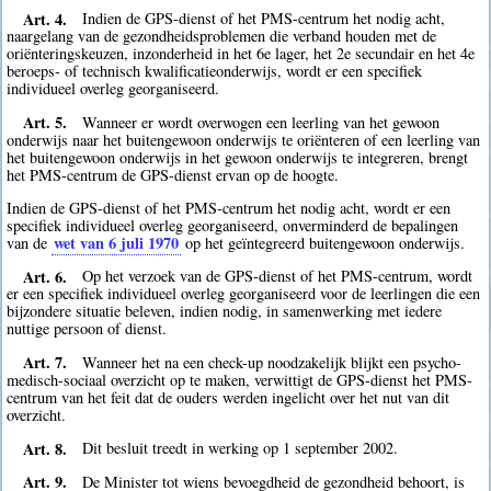
Art. 4.
Indien de GPS-dienst of het PMS-centrum het nodig acht,
naargelang van de gezondheidsproblemen die verband houden met de
oriënteringskeuzen, inzonderheid in het 6e lager, het 2e secundair en het 4e
beroeps- of technisch kwalificatieonderwijs, wordt er een specifiek
individueel overleg georganiseerd.
Art. 5.
Wanneer er wordt overwogen een leerling van het gewoon
onderwijs naar het buitengewoon onderwijs te oriënteren of een leerling van
het buitengewoon onderwijs in het gewoon onderwijs te integreren, brengt
het PMS-centrum de GPS-dienst ervan op de hoogte.
Indien de GPS-dienst of het PMS-centrum het nodig acht, wordt er een
specifiek individueel overleg georganiseerd, onverminderd de bepalingen
wet van 6 juli 1970
van de
op het geïntegreerd buitengewoon onderwijs.
Art. 6.
Op het verzoek van de GPS-dienst of het PMS-centrum, wordt
er een specifiek individueel overleg georganiseerd voor de leerlingen die een
bijzondere situatie beleven, indien nodig, in samenwerking met iedere
nuttige persoon of dienst.
Art. 7.
Wanneer het na een check-up noodzakelijk blijkt een psycho-
medisch-sociaal overzicht op te maken, verwittigt de GPS-dienst het PMS-
centrum van het feit dat de ouders werden ingelicht over het nut van dit
overzicht.
Art. 8.
Dit besluit treedt in werking op 1 september 2002.
Art. 9.
De Minister tot wiens bevoegdheid de gezondheid behoort, is