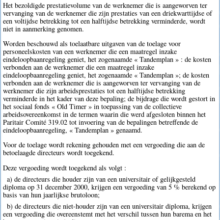
Het bezoldigde prestatievolume van de werknemer die is aangeworven ter
vervanging van de werknemer die zijn prestaties van een driekwarttijdse of
een voltijdse betrekking tot een halftijdse betrekking verminderde, wordt
niet in aanmerking genomen.
Worden beschouwd als toelaatbare uitgaven van de toelage voor
personeelskosten van een werknemer die een maatregel inzake
eindeloopbaanregeling geniet, het zogenaamde « Tandemplan » : de kosten
verbonden aan de werknemer die een maatregel inzake
eindeloopbaanregeling geniet, het zogenaamde « Tandemplan »; de kosten
verbonden aan de werknemer die is aangeworven ter vervanging van de
werknemer die zijn arbeidsprestaties tot een halftijdse betrekking
verminderde in het kader van deze bepaling; de bijdrage die wordt gestort in
het sociaal fonds « Old Timer » in toepassing van de collectieve
arbeidsovereenkomst in de termen waarin die werd afgesloten binnen het
Paritair Comité 319.02 tot invoering van de bepalingen betreffende de
eindeloopbaanregeling, « Tandemplan » genaamd.
Voor de toelage wordt rekening gehouden met een vergoeding die aan de
betoelaagde directeurs wordt toegekend.
Deze vergoeding wordt toegekend als volgt :
a) de directeurs die houder zijn van een universitair of gelijkgesteld
diploma op 31 december 2000, krijgen een vergoeding van 5 % berekend op
basis van hun jaarlijkse brutoloon;
b) de directeurs die niet-houder zijn van een universitair diploma, krijgen
een vergoeding die overeenstemt met het verschil tussen hun barema en het