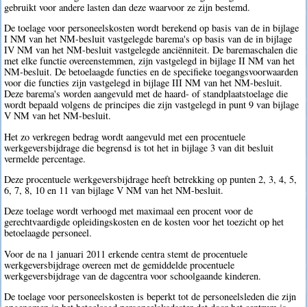
gebruikt voor andere lasten dan deze waarvoor ze zijn bestemd.
De toelage voor personeelskosten wordt berekend op basis van de in bijlage
I NM van het NM-besluit vastgelegde barema's op basis van de in bijlage
IV NM van het NM-besluit vastgelegde anciënniteit. De baremaschalen die
met elke functie overeenstemmen, zijn vastgelegd in bijlage II NM van het
NM-besluit. De betoelaagde functies en de specifieke toegangsvoorwaarden
voor die functies zijn vastgelegd in bijlage III NM van het NM-besluit.
Deze barema's worden aangevuld met de haard- of standplaatstoelage die
wordt bepaald volgens de principes die zijn vastgelegd in punt 9 van bijlage
V NM van het NM-besluit.
Het zo verkregen bedrag wordt aangevuld met een procentuele
werkgeversbijdrage die begrensd is tot het in bijlage 3 van dit besluit
vermelde percentage.
Deze procentuele werkgeversbijdrage heeft betrekking op punten 2, 3, 4, 5,
6, 7, 8, 10 en 11 van bijlage V NM van het NM-besluit.
Deze toelage wordt verhoogd met maximaal een procent voor de
gerechtvaardigde opleidingskosten en de kosten voor het toezicht op het
betoelaagde personeel.
Voor de na 1 januari 2011 erkende centra stemt de procentuele
werkgeversbijdrage overeen met de gemiddelde procentuele
werkgeversbijdrage van de dagcentra voor schoolgaande kinderen.
De toelage voor personeelskosten is beperkt tot de personeelsleden die zijn