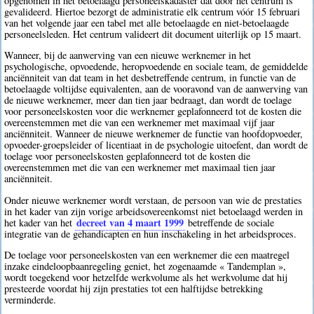
opgenomen in het betoelaagd personeelskadaster dat door het centrum is
gevalideerd. Hiertoe bezorgt de administratie elk centrum vóór 15 februari
van het volgende jaar een tabel met alle betoelaagde en niet-betoelaagde
personeelsleden. Het centrum valideert dit document uiterlijk op 15 maart.
Wanneer, bij de aanwerving van een nieuwe werknemer in het
psychologische, opvoedende, heropvoedende en sociale team, de gemiddelde
anciënniteit van dat team in het desbetreffende centrum, in functie van de
betoelaagde voltijdse equivalenten, aan de vooravond van de aanwerving van
de nieuwe werknemer, meer dan tien jaar bedraagt, dan wordt de toelage
voor personeelskosten voor die werknemer geplafonneerd tot de kosten die
overeenstemmen met die van een werknemer met maximaal vijf jaar
anciënniteit. Wanneer de nieuwe werknemer de functie van hoofdopvoeder,
opvoeder-groepsleider of licentiaat in de psychologie uitoefent, dan wordt de
toelage voor personeelskosten geplafonneerd tot de kosten die
overeenstemmen met die van een werknemer met maximaal tien jaar
anciënniteit.
Onder nieuwe werknemer wordt verstaan, de persoon van wie de prestaties
in het kader van zijn vorige arbeidsovereenkomst niet betoelaagd werden in
decreet van 4 maart 1999
het kader van het
betreffende de sociale
integratie van de gehandicapten en hun inschakeling in het arbeidsproces.
De toelage voor personeelskosten van een werknemer die een maatregel
inzake eindeloopbaanregeling geniet, het zogenaamde « Tandemplan »,
wordt toegekend voor hetzelfde werkvolume als het werkvolume dat hij
presteerde voordat hij zijn prestaties tot een halftijdse betrekking
verminderde.