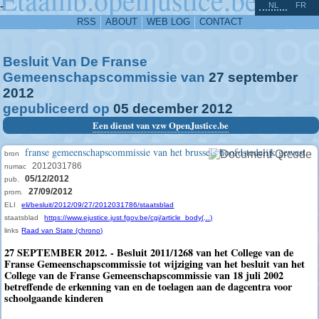
^
-
NL
FR
RSS
ABOUT
WEB LOG
CONTACT
Besluit Van De Franse
Gemeenschapscommissie van
27
september
2012
gepubliceerd op
05
december
2012
Een dienst van vzw OpenJustice.be
franse gemeenschapscommissie van het brussels hoofdstedelijk gewest
bron
2012031786
numac
05/12/2012
pub.
27/09/2012
prom.
ELI
eli/besluit/2012/09/27/2012031786/staatsblad
staatsblad
https://www.ejustice.just.fgov.be/cgi/article_body(...)
links
Raad van State (chrono)
27 SEPTEMBER 2012. - Besluit 2011/1268 van het College van de
Franse Gemeenschapscommissie tot wijziging van het besluit van het
College van de Franse Gemeenschapscommissie van 18 juli 2002
betreffende de erkenning van en de toelagen aan de dagcentra voor
schoolgaande kinderen