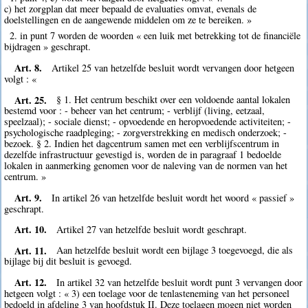
c) het zorgplan dat meer bepaald de evaluaties omvat, evenals de
doelstellingen en de aangewende middelen om ze te bereiken. »
2. in punt 7 worden de woorden « een luik met betrekking tot de financiële
bijdragen » geschrapt.
Art. 8.
Artikel 25 van hetzelfde besluit wordt vervangen door hetgeen
volgt : «
Art. 25.
§ 1. Het centrum beschikt over een voldoende aantal lokalen
bestemd voor : - beheer van het centrum; - verblijf (living, eetzaal,
speelzaal); - sociale dienst; - opvoedende en heropvoedende activiteiten; -
psychologische raadpleging; - zorgverstrekking en medisch onderzoek; -
bezoek. § 2. Indien het dagcentrum samen met een verblijfscentrum in
dezelfde infrastructuur gevestigd is, worden de in paragraaf 1 bedoelde
lokalen in aanmerking genomen voor de naleving van de normen van het
centrum. »
Art. 9.
In artikel 26 van hetzelfde besluit wordt het woord « passief »
geschrapt.
Art. 10.
Artikel 27 van hetzelfde besluit wordt geschrapt.
Art. 11.
Aan hetzelfde besluit wordt een bijlage 3 toegevoegd, die als
bijlage bij dit besluit is gevoegd.
Art. 12.
In artikel 32 van hetzelfde besluit wordt punt 3 vervangen door
hetgeen volgt : « 3) een toelage voor de tenlasteneming van het personeel
bedoeld in afdeling 3 van hoofdstuk II. Deze toelagen mogen niet worden