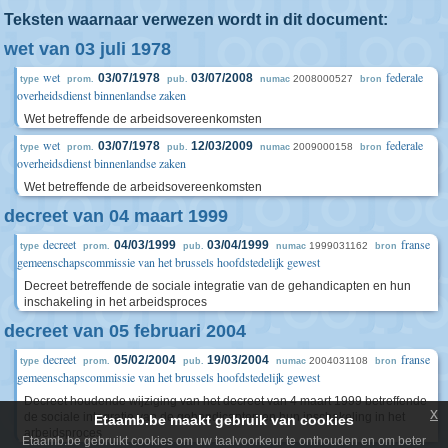
Teksten waarnaar verwezen wordt in dit document:
wet van 03 juli 1978
wet
federale
03/07/1978
03/07/2008
2008000527
type
prom.
pub.
numac
bron
overheidsdienst binnenlandse zaken
Wet betreffende de arbeidsovereenkomsten
wet
federale
03/07/1978
12/03/2009
2009000158
type
prom.
pub.
numac
bron
overheidsdienst binnenlandse zaken
Wet betreffende de arbeidsovereenkomsten
decreet van 04 maart 1999
decreet
franse
04/03/1999
03/04/1999
1999031162
type
prom.
pub.
numac
bron
gemeenschapscommissie van het brussels hoofdstedelijk gewest
Decreet betreffende de sociale integratie van de gehandicapten en hun
inschakeling in het arbeidsproces
decreet van 05 februari 2004
decreet
franse
05/02/2004
19/03/2004
2004031108
type
prom.
pub.
numac
bron
gemeenschapscommissie van het brussels hoofdstedelijk gewest
Decreet houdende wijziging van het decreet van 4 maart 1999 betreffende
x
de sociale integratie van de gehandicapten en hun inschakeling in het
Etaamb.be maakt gebruik van cookies
arbeidsproces
Etaamb.be gebruikt cookies om uw taalvoorkeur te onthouden en om beter