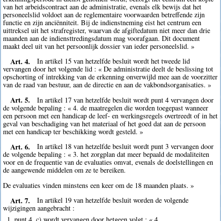
van het arbeidscontract aan de administratie, evenals elk bewijs dat het
personeelslid voldoet aan de reglementaire voorwaarden betreffende zijn
functie en zijn anciënniteit. Bij de indienstneming eist het centrum een
uittreksel uit het strafregister, waarvan de afgiftedatum niet meer dan drie
maanden aan de indiensttredingsdatum mag voorafgaan. Dit document
maakt deel uit van het persoonlijk dossier van ieder personeelslid. »
Art. 4.
In artikel 15 van hetzelfde besluit wordt het tweede lid
vervangen door het volgende lid : « De administratie deelt de beslissing tot
opschorting of intrekking van de erkenning onverwijld mee aan de voorzitter
van de raad van bestuur, aan de directie en aan de vakbondsorganisaties. »
Art. 5.
In artikel 17 van hetzelfde besluit wordt punt 4 vervangen door
de volgende bepaling : « 4. de maatregelen die worden toegepast wanneer
een persoon met een handicap de leef- en werkingsregels overtreedt of in het
geval van beschadiging van het materiaal of het goed dat aan de persoon
met een handicap ter beschikking wordt gesteld. »
Art. 6.
In artikel 18 van hetzelfde besluit wordt punt 3 vervangen door
de volgende bepaling : « 3. het zorgplan dat meer bepaald de modaliteiten
voor en de frequentie van de evaluaties omvat, evenals de doelstellingen en
de aangewende middelen om ze te bereiken.
De evaluaties vinden minstens een keer om de 18 maanden plaats. »
Art. 7.
In artikel 19 van hetzelfde besluit worden de volgende
wijzigingen aangebracht :
1. punt 4, c) wordt vervangen door hetgeen volgt : « 4.