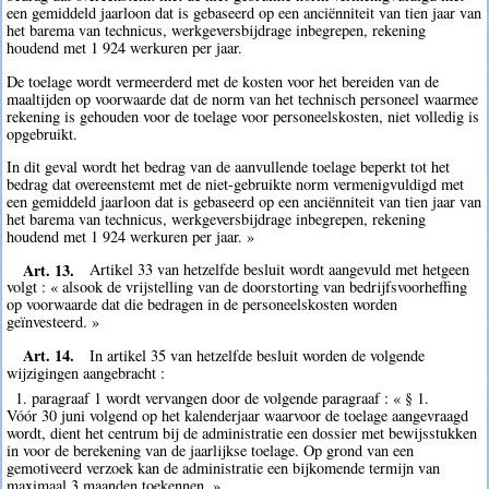
een gemiddeld jaarloon dat is gebaseerd op een anciënniteit van tien jaar van
het barema van technicus, werkgeversbijdrage inbegrepen, rekening
houdend met 1 924 werkuren per jaar.
De toelage wordt vermeerderd met de kosten voor het bereiden van de
maaltijden op voorwaarde dat de norm van het technisch personeel waarmee
rekening is gehouden voor de toelage voor personeelskosten, niet volledig is
opgebruikt.
In dit geval wordt het bedrag van de aanvullende toelage beperkt tot het
bedrag dat overeenstemt met de niet-gebruikte norm vermenigvuldigd met
een gemiddeld jaarloon dat is gebaseerd op een anciënniteit van tien jaar van
het barema van technicus, werkgeversbijdrage inbegrepen, rekening
houdend met 1 924 werkuren per jaar. »
Art. 13.
Artikel 33 van hetzelfde besluit wordt aangevuld met hetgeen
volgt : « alsook de vrijstelling van de doorstorting van bedrijfsvoorheffing
op voorwaarde dat die bedragen in de personeelskosten worden
geïnvesteerd. »
Art. 14.
In artikel 35 van hetzelfde besluit worden de volgende
wijzigingen aangebracht :
1. paragraaf 1 wordt vervangen door de volgende paragraaf : « § 1.
Vóór 30 juni volgend op het kalenderjaar waarvoor de toelage aangevraagd
wordt, dient het centrum bij de administratie een dossier met bewijsstukken
in voor de berekening van de jaarlijkse toelage. Op grond van een
gemotiveerd verzoek kan de administratie een bijkomende termijn van
maximaal 3 maanden toekennen. »