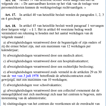
volgende zin : « De aanvaardbare kosten op het vlak van de toelage voor
personeelskosten kunnen de werkingstoelage rechtvaardigen. »
Art. 17.
In artikel 40 van hetzelfde besluit worden de paragrafen 1, 2, 3
en 4 geschrapt.
Art. 18.
In artikel 45 van hetzelfde besluit wordt paragraaf 1 vervangen
door hetgeen volgt : « § 1. Het in artikel 44 voorziene bedrag wordt
verminderd om rekening te houden met het aantal werkdagen van de
volgende maand :
a) afwezigheidsdagen verantwoord door de begunstigde of zijn ouders of
zij die ermee belast zijn, met een maximum van 12 werkdagen per
kalenderjaar;
b) afwezigheidsdagen verantwoord door een medisch attest;
c) afwezigheidsdagen verantwoord door een hospitalisatieattest;
d) afwezigheidsdagen verantwoord door een rechterlijke beslissing;
e) afwezigheidsdagen verantwoord zoals vermeld in de artikelen 29 en 30
wet van 3 juli 1978
van de
betreffende de arbeidscontracten zoals
gewijzigd, met een maximum van 10 werkdagen;
f) afwezigheidsdagen voor schoolvakanties;
g) afwezigheidsdagen verantwoord door een collectief evenement dat de
onmogelijkheid met zich meebrengt zich naar het centrum te begeven, mits
instemming van de administratie;
h) sluitingsdagen van het centrum die voortkomen uit de overdracht van