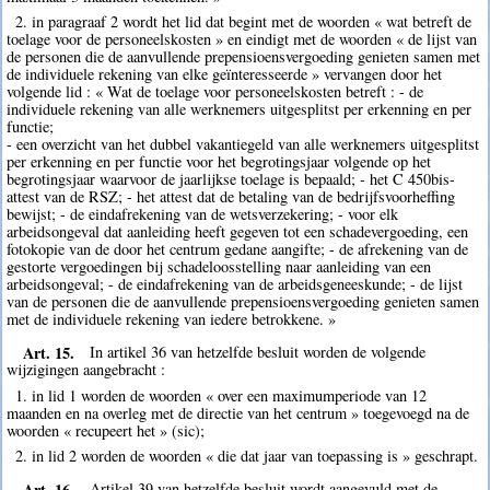
2. in paragraaf 2 wordt het lid dat begint met de woorden « wat betreft de
toelage voor de personeelskosten » en eindigt met de woorden « de lijst van
de personen die de aanvullende prepensioensvergoeding genieten samen met
de individuele rekening van elke geïnteresseerde » vervangen door het
volgende lid : « Wat de toelage voor personeelskosten betreft : - de
individuele rekening van alle werknemers uitgesplitst per erkenning en per
functie;
- een overzicht van het dubbel vakantiegeld van alle werknemers uitgesplitst
per erkenning en per functie voor het begrotingsjaar volgende op het
begrotingsjaar waarvoor de jaarlijkse toelage is bepaald; - het C 450bis-
attest van de RSZ; - het attest dat de betaling van de bedrijfsvoorheffing
bewijst; - de eindafrekening van de wetsverzekering; - voor elk
arbeidsongeval dat aanleiding heeft gegeven tot een schadevergoeding, een
fotokopie van de door het centrum gedane aangifte; - de afrekening van de
gestorte vergoedingen bij schadeloosstelling naar aanleiding van een
arbeidsongeval; - de eindafrekening van de arbeidsgeneeskunde; - de lijst
van de personen die de aanvullende prepensioensvergoeding genieten samen
met de individuele rekening van iedere betrokkene. »
Art. 15.
In artikel 36 van hetzelfde besluit worden de volgende
wijzigingen aangebracht :
1. in lid 1 worden de woorden « over een maximumperiode van 12
maanden en na overleg met de directie van het centrum » toegevoegd na de
woorden « recupeert het » (sic);
2. in lid 2 worden de woorden « die dat jaar van toepassing is » geschrapt.
Art. 16.
Artikel 39 van hetzelfde besluit wordt aangevuld met de