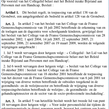
Op voorstel van het Collegelid belast met het Beleid inzake Bijstand aan
Personen met een Handicap, Besluit :
Artikel 1.
Dit besluit regelt, in toepassing van artikel 138 van de
Grondwet, een aangelegenheid als bedoeld in artikel 128 van de Grondwet.
Art. 2.
In artikel 2 van het besluit van het College van de Franse
Gemeenschapscommissie van 18 juli 2002 betreffende de erkenning van en
de toelagen aan de dagcentra voor schoolgaande kinderen, gewijzigd door
het besluit van het College van de Franse Gemeenschapscommissie van 28
november 2002, 1 april 2004, 14 juli 2005, 22 september 2005, 21
september 2006, 21 november 2007 en 19 maart 2009, worden de volgende
wijzigingen aangebracht :
1. lid 5 wordt vervangen door hetgeen volgt : « Collegelid : het Lid van het
College van de Franse Gemeenschapscommissie belast met het Beleid
inzake Bijstand aan Personen met een Handicap';
2. lid 6 wordt vervangen door hetgeen volgt : « besluit van het College van
18 oktober 2001 : besluit van het College van de Franse
Gemeenschapscommissie van 18 oktober 2001 betreffende de toepassing
van het decreet van de Franse Gemeenschapscommissie van 6 juli 2001 tot
wijziging van diverse wetten betreffende de subsidies toegekend in de
gezondheids- en de welzijnssector en betreffende de wijziging van diverse
toepassingsbesluiten betreffende de welzijns-, de gezondheids- en de
gehandicaptensector en de sector van de socio-professionele inschakeling'.
Art. 3.
In artikel 5 van hetzelfde besluit wordt het tweede lid van punt
18 vervangen door hetgeen volgt : « Voor ieder personeelslid dat tijdens de
erkenningsperiode in dienst genomen wordt, bezorgt het centrum een kopie