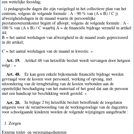
een wettelijke feestdag;
i) pedagogische dagen die zijn vastgelegd in het collectieve plan van het
centrum, volgens de volgende formule : A - 90 % van (A x B) / C j)
afwezigheidsdagen in de maand waarin de persoonlijke
prestatieovereenkomst begint of afloopt, volgens de volgende formule : A -
100 % van (A x B) / C waarbij A = de financiële bijdrage vermeld in artikel
44;
B = het aantal werkdagen van afwezigheid in de maand zoals gepreciseerd
in dit artikel;
C = het aantal werkdagen van de maand in kwestie. »
Art. 19.
Artikel 48 van hetzelfde besluit wordt vervangen door hetgeen
volgt : «
Art. 48.
Er kan geen enkele bijkomende financiële bijdrage worden
gevraagd voor de kosten voor personeel, werking of opvang, met
uitzondering van de terugbetaling van de kosten verbonden aan de
opzettelijke beschadiging van het materiaal of het goed dat aan de persoon
met een handicap ter beschikking wordt gesteld. »
Art. 20.
In bijlage 2 bij hetzelfde besluit betreffende de toegelaten
uitgaven voor de verantwoording van de werkingstoelage van de dagcentra
voor schoolgaande kinderen worden de volgende wijzigingen aangebracht :
1. Zorgen
Externe toilet- en verzorgingsdiensten